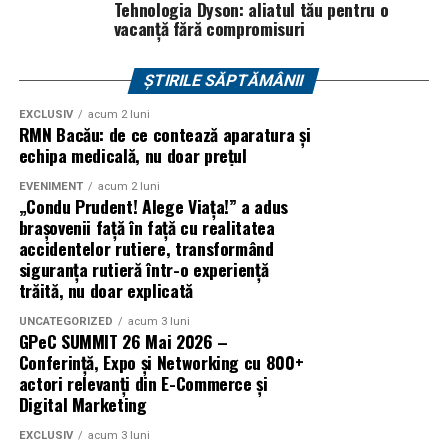
Tehnologia Dyson: aliatul tău pentru o
festivalului inainte de sosire.
cu Nano Banana Pro, instrumentul de producție video
vacanță fără compromisuri
Flow și asistentul de cercetare NotebookLM.
Participantii minori trebuie sa aiba asupra lor
documentele necesare de identificare, iar cei cu varsta
ȘTIRILE SĂPTĂMÂNII
de peste 12 ani trebuie sa prezinte si declaratia
EXCLUSIV
acum 2 luni
completata si semnata de parinte sau tutorele legal.
RMN Bacău: de ce contează aparatura și
echipa medicală, nu doar prețul
Toti participantii vor fi supusi unui control de securitate
EVENIMENT
acum 2 luni
la intrare. Refuzul acestuia atrage imposibilitatea
„Condu Prudent! Alege Viața!” a adus
accesului in festival.
brașovenii față în față cu realitatea
accidentelor rutiere, transformând
De asemenea, Summer Well promoveaza un mediu sigur
siguranța rutieră într-o experiență
si responsabil, iar consumul de substante interzise este
trăită, nu doar explicată
strict interzis.
UNCATEGORIZED
acum 3 luni
GPeC SUMMIT 26 Mai 2026 –
Regulamentul complet, impreuna cu lista obiectelor
Conferință, Expo și Networking cu 800+
permise si interzise, poate fi consultat pe site-ul oficial
actori relevanți din E-Commerce și
Digital Marketing
al festivalului.
EXCLUSIV
acum 3 luni
Un festival construit
impreuna cu partenerii sai