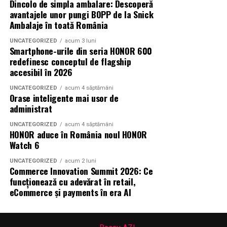
Dincolo de simpla ambalare: Descoperă
avantajele unor pungi BOPP de la Snick
Summer Well 2026 este un festival Orange, sustinut de
Ambalaje în toată România
parteneri care contribuie la experienta editiei
UNCATEGORIZED
acum 3 luni
aniversare: glo™, ING, Peroni Nastro Azzurro, Ursus,
Smartphone-urile din seria HONOR 600
Bacardi, Martini, Jagermeister, Jack Daniel’s, Mega
redefinesc conceptul de flagship
Image, Pepsi, Fashion Days, alpro, Transalpina, vitamin
accesibil în 2026
aqua, Lay’s, e-on, Academia de Studii Economice din
UNCATEGORIZED
acum 4 săptămâni
Bucuresti, FABIZ, Bucharest Business School, biciclop,
Orase inteligente mai usor de
syoss, InterContinental Athénée Palace, Secom.
administrat
UNCATEGORIZED
acum 4 săptămâni
Abonamentele sunt disponibile pe summerwell.ro la
HONOR aduce în România noul HONOR
pretul de 513 lei. De asemenea, pot fi achizitionate
Watch 6
bilete de o zi la pretul de 351 lei pentru vineri si
UNCATEGORIZED
acum 2 luni
sambata, respectiv 426.6 lei pentru duminica.
Commerce Innovation Summit 2026: Ce
funcționează cu adevărat în retail,
eCommerce și payments în era AI