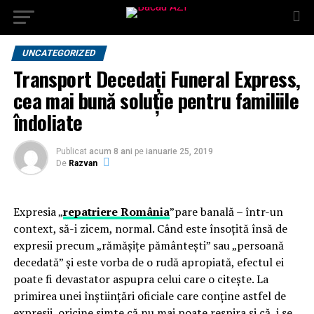
UNCATEGORIZED
Transport Decedați Funeral Express,
cea mai bună soluție pentru familiile
îndoliate
Publicat
acum 8 ani
pe
ianuarie 25, 2019
De
Razvan
Expresia „
repatriere România
”pare banală – într-un
context, să-i zicem, normal. Când este însoțită însă de
expresii precum „rămășițe pământești” sau „persoană
decedată” și este vorba de o rudă apropiată, efectul ei
poate fi devastator aspupra celui care o citește. La
primirea unei înștiințări oficiale care conține astfel de
expresii, oricine simte că nu mai poate respira și că i se