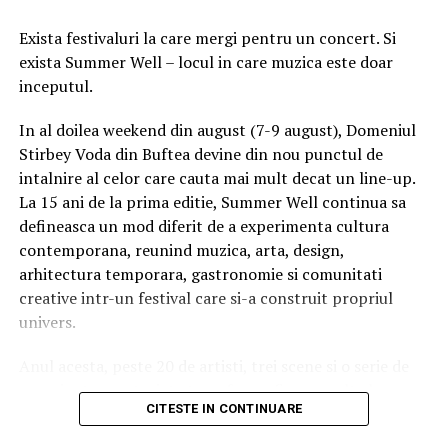
ARTICOLE PE ACEIASI TEMA:
cu prietenii, asigura-te ca fiecare persoana are acces la
Exista festivaluri la care mergi pentru un concert. Si
propriul bilet inainte de a ajunge la festival.
URMATORUL
Cel mai bun Horoscop 2019 doar la ZODIACOOL
exista Summer Well – locul in care muzica este doar
Ridica-t
i br
at
ara
inainte de festival
inceputul.
NU RATATI
Ce gandesc femeile atunci cand primesc buchete de
Daca esti dintre cei mai bine pregatiti, poti ridica, intre 3
In al doilea weekend din august (7-9 august), Domeniul
trandafiri
si 6 August, bratara din:
Stirbey Voda din Buftea devine din nou punctul de
intalnire al celor care cauta mai mult decat un line-up.
La 15 ani de la prima editie, Summer Well continua sa
Orange Shop Victoriei (9:00 – 18:00)
defineasca un mod diferit de a experimenta cultura
Orange Shop Plaza (12:00 – 20:00)
contemporana, reunind muzica, arta, design,
Orange Shop Park Lake (12:00 – 20:00)
arhitectura temporara, gastronomie si comunitati
creative intr-un festival care si-a construit propriul
Incepand cu luni, 3.08, batarile pot fi comandate si prin
univers.
aplicatia WOLT.
Anul acesta, peste 20 de artisti, trei scene si o serie de
Intre 3 si 6 august: 10:00 – 20:00
experiente curatoriate transforma fiecare colt al
CITESTE IN CONTINUARE
domeniului intr-un spatiu cu identitate proprie. Nu este
Vineri, 7 august: 10:00 – 13:00
doar despre cine urca pe scena, ci despre atmosfera