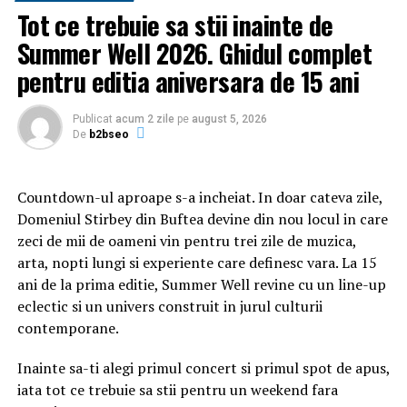
Tot ce trebuie sa stii inainte de
Express
. Este o firmă de pompe funebre românească, la
care puteți apela cu încredere, pentru că are o bogată
Summer Well 2026. Ghidul complet
experiență în domeniu și pentru că dispune de o bază
pentru editia aniversara de 15 ani
logistică adecvată – mai exact, de un parc de
autospeciale de ultimă generație, echipate conform
Publicat
acum 2 zile
pe
august 5, 2026
dispozițiilor Uniunii Europene și normelor igienico-
De
b2bseo
sanitare legiferate pe plan internațional.
Transport
Decedați Funeral Express
asigură, la prețuri care
sfidează orice concurență, repatrierea rămășițelor
Countdown-ul aproape s-a incheiat. In doar cateva zile,
pământești ale persoanelor decedate în toate țările
Domeniul Stirbey din Buftea devine din nou locul in care
Uniunii Europene, Turcia, Serbia sau Republica Moldova.
zeci de mii de oameni vin pentru trei zile de muzica,
arta, nopti lungi si experiente care definesc vara. La 15
Firma asigură și efectuarea tuturor formalităților
ani de la prima editie, Summer Well revine cu un line-up
necesare: certificat de constatare, certificat de deces
eclectic si un univers construit in jurul culturii
internațional, autorizațea de înhumare, certificat de
contemporane.
îmbălsămare, pașaport mortuar, aprobări etc.
Inainte sa-ti alegi primul concert si primul spot de apus,
Tot ce aveți de făcut într-o astfel de situație tristă este
iata tot ce trebuie sa stii pentru un weekend fara
să dați un telefon la numărul 0729 007 003. Solicitarea