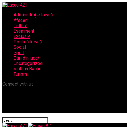
Administrație locală
Afaceri
Cultură
Eveniment
Exclusiv
Politică locală
Social
Sport
Știri din județ
Uncategorized
Viața în Bacău
Turism
Connect with us