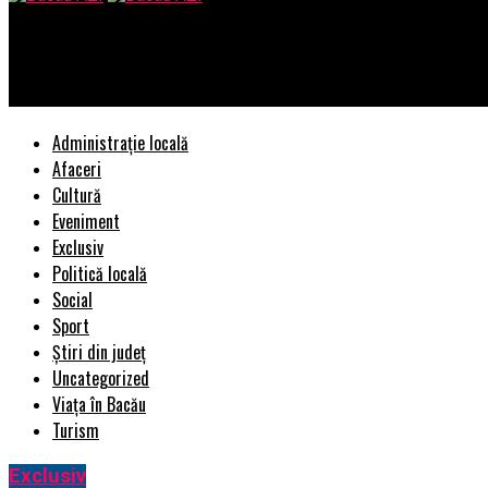
Bacau AZI
De ce lenjeriile romanesti castiga tot mai mult teren in fata cel
Administrație locală
Afaceri
Cultură
Eveniment
Exclusiv
Politică locală
Social
Sport
Știri din județ
Uncategorized
Viața în Bacău
Turism
Exclusiv