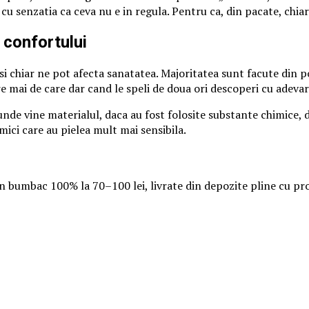
 cu senzatia ca ceva nu e in regula. Pentru ca, din pacate, chiar
e confortului
i chiar ne pot afecta sanatatea. Majoritatea sunt facute din po
 mai de care dar cand le speli de doua ori descoperi cu adeva
nde vine materialul, daca au fost folosite substante chimice, 
r mici care au pielea mult mai sensibila.
in bumbac 100% la 70–100 lei, livrate din depozite pline cu prod