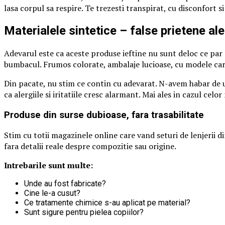
lasa corpul sa respire. Te trezesti transpirat, cu disconfort si
Materialele sintetice – false prietene al
Adevarul este ca aceste produse ieftine nu sunt deloc ce par s
bumbacul. Frumos colorate, ambalaje lucioase, cu modele care
Din pacate, nu stim ce contin cu adevarat. N-avem habar de u
ca alergiile si iritatiile cresc alarmant. Mai ales in cazul celo
Produse din surse dubioase, fara trasabilitate
Stim cu totii magazinele online care vand seturi de lenjerii d
fara detalii reale despre compozitie sau origine.
Intrebarile sunt multe:
Unde au fost fabricate?
Cine le-a cusut?
Ce tratamente chimice s-au aplicat pe material?
Sunt sigure pentru pielea copiilor?