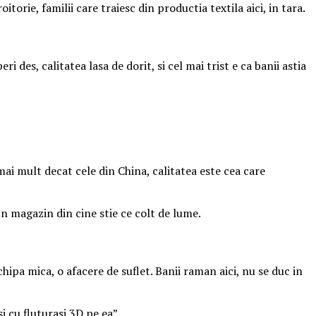
torie, familii care traiesc din productia textila aici, in tara.
 des, calitatea lasa de dorit, si cel mai trist e ca banii astia
 mai mult decat cele din China, calitatea este cea care
un magazin din cine stie ce colt de lume.
ipa mica, o afacere de suflet. Banii raman aici, nu se duc in
i cu fluturasi 3D pe ea”.