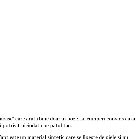
frumoase” care arata bine doar in poze. Le cumperi convins ca ai
i potrivit niciodata pe patul tau.
apt este un material sintetic care se lipeste de piele si nu