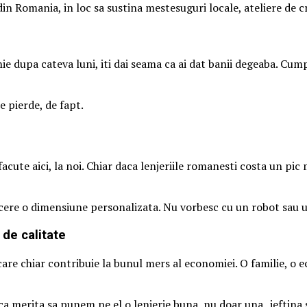
n Romania, in loc sa sustina mestesuguri locale, ateliere de croi
 dupa cateva luni, iti dai seama ca ai dat banii degeaba. Cumperi
e pierde, de fapt.
acute aici, la noi. Chiar daca lenjeriile romanesti costa un pic
ot cere o dimensiune personalizata. Nu vorbesc cu un robot sau 
de calitate
re chiar contribuie la bunul mers al economiei. O familie, o ech
a merita sa punem pe el o lenjerie buna, nu doar una „ieftina s