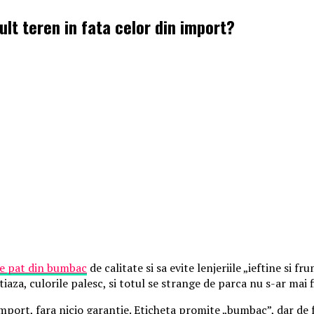
ult teren in fata celor din import?
de pat din bumbac
de calitate si sa evite lenjeriile „ieftine si 
aza, culorile palesc, si totul se strange de parca nu s-ar mai f
import, fara nicio garantie. Eticheta promite „bumbac”, dar de f