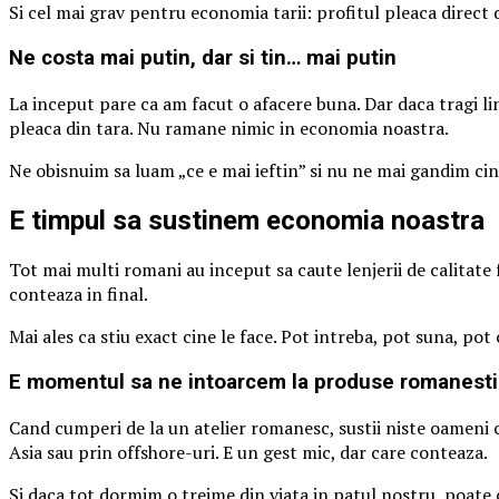
Si cel mai grav pentru economia tarii: profitul pleaca direct di
Ne costa mai putin, dar si tin… mai putin
La inceput pare ca am facut o afacere buna. Dar daca tragi linie
pleaca din tara. Nu ramane nimic in economia noastra.
Ne obisnuim sa luam „ce e mai ieftin” si nu ne mai gandim cin
E timpul sa sustinem economia noastra
Tot mai multi romani au inceput sa caute lenjerii de calitate f
conteaza in final.
Mai ales ca stiu exact cine le face. Pot intreba, pot suna, p
E momentul sa ne intoarcem la produse romanesti 
Cand cumperi de la un atelier romanesc, sustii niste oameni ca
Asia sau prin offshore-uri. E un gest mic, dar care conteaza.
Si daca tot dormim o treime din viata in patul nostru, poate c