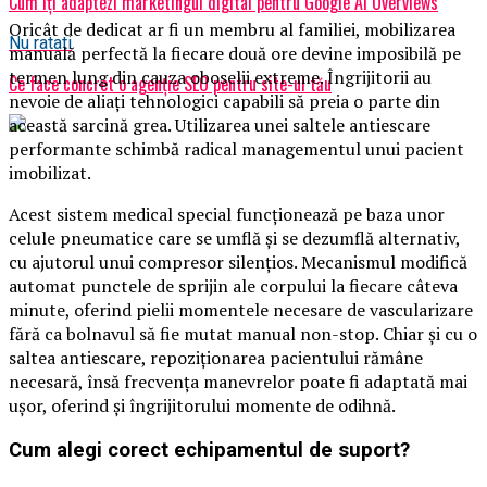
Cum îți adaptezi marketingul digital pentru Google AI Overviews
Oricât de dedicat ar fi un membru al familiei, mobilizarea
Nu ratati
manuală perfectă la fiecare două ore devine imposibilă pe
termen lung din cauza oboselii extreme. Îngrijitorii au
Ce face concret o agenție SEO pentru site-ul tău
nevoie de aliați tehnologici capabili să preia o parte din
această sarcină grea. Utilizarea unei saltele antiescare
performante schimbă radical managementul unui pacient
imobilizat.
Acest sistem medical special funcționează pe baza unor
celule pneumatice care se umflă și se dezumflă alternativ,
cu ajutorul unui compresor silențios. Mecanismul modifică
automat punctele de sprijin ale corpului la fiecare câteva
minute, oferind pielii momentele necesare de vascularizare
fără ca bolnavul să fie mutat manual non-stop. Chiar și cu o
saltea antiescare, repoziționarea pacientului rămâne
necesară, însă frecvența manevrelor poate fi adaptată mai
ușor, oferind și îngrijitorului momente de odihnă.
Cum alegi corect echipamentul de suport?