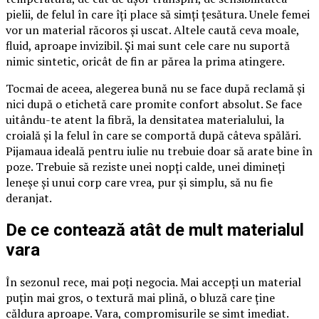
pielii, de felul în care îți place să simți țesătura. Unele femei
vor un material răcoros și uscat. Altele caută ceva moale,
fluid, aproape invizibil. Și mai sunt cele care nu suportă
nimic sintetic, oricât de fin ar părea la prima atingere.
Tocmai de aceea, alegerea bună nu se face după reclamă și
nici după o etichetă care promite confort absolut. Se face
uitându-te atent la fibră, la densitatea materialului, la
croială și la felul în care se comportă după câteva spălări.
Pijamaua ideală pentru iulie nu trebuie doar să arate bine în
poze. Trebuie să reziste unei nopți calde, unei dimineți
leneșe și unui corp care vrea, pur și simplu, să nu fie
deranjat.
De ce contează atât de mult materialul
vara
În sezonul rece, mai poți negocia. Mai accepți un material
puțin mai gros, o textură mai plină, o bluză care ține
căldura aproape. Vara, compromisurile se simt imediat.