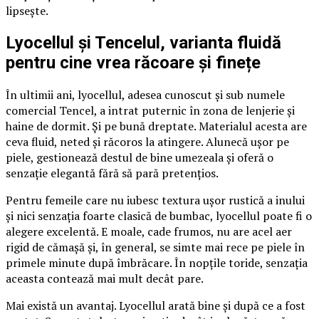
lipsește.
Lyocellul și Tencelul, varianta fluidă
pentru cine vrea răcoare și finețe
În ultimii ani, lyocellul, adesea cunoscut și sub numele
comercial Tencel, a intrat puternic în zona de lenjerie și
haine de dormit. Și pe bună dreptate. Materialul acesta are
ceva fluid, neted și răcoros la atingere. Alunecă ușor pe
piele, gestionează destul de bine umezeala și oferă o
senzație elegantă fără să pară pretențios.
Pentru femeile care nu iubesc textura ușor rustică a inului
și nici senzația foarte clasică de bumbac, lyocellul poate fi o
alegere excelentă. E moale, cade frumos, nu are acel aer
rigid de cămașă și, în general, se simte mai rece pe piele în
primele minute după îmbrăcare. În nopțile toride, senzația
aceasta contează mai mult decât pare.
Mai există un avantaj. Lyocellul arată bine și după ce a fost