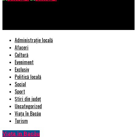
Bacau AZI
Ghid rapid: advertoriale care par editoriale, dar vând
Administrație locală
Afaceri
Cultură
Eveniment
Exclusiv
Politică locală
Social
Sport
Știri din județ
Uncategorized
Viața în Bacău
Turism
Viața în Bacău