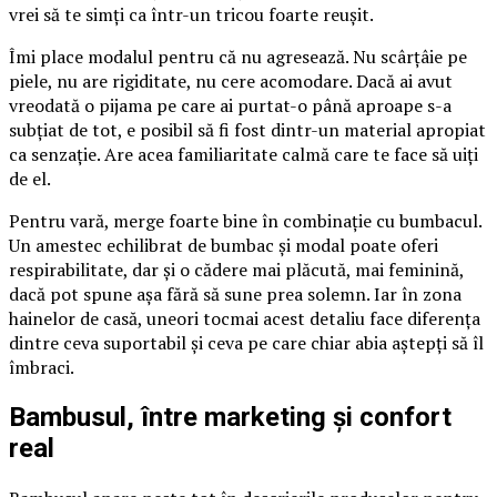
vrei să te simți ca într-un tricou foarte reușit.
Îmi place modalul pentru că nu agresează. Nu scârțâie pe
piele, nu are rigiditate, nu cere acomodare. Dacă ai avut
vreodată o pijama pe care ai purtat-o până aproape s-a
subțiat de tot, e posibil să fi fost dintr-un material apropiat
ca senzație. Are acea familiaritate calmă care te face să uiți
de el.
Pentru vară, merge foarte bine în combinație cu bumbacul.
Un amestec echilibrat de bumbac și modal poate oferi
respirabilitate, dar și o cădere mai plăcută, mai feminină,
dacă pot spune așa fără să sune prea solemn. Iar în zona
hainelor de casă, uneori tocmai acest detaliu face diferența
dintre ceva suportabil și ceva pe care chiar abia aștepți să îl
îmbraci.
Bambusul, între marketing și confort
real