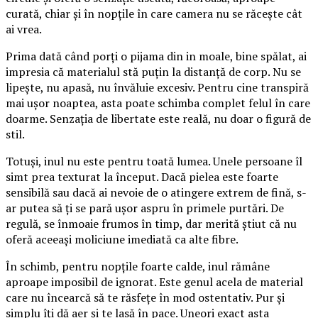
curată, chiar și în nopțile în care camera nu se răcește cât
ai vrea.
Prima dată când porți o pijama din in moale, bine spălat, ai
impresia că materialul stă puțin la distanță de corp. Nu se
lipește, nu apasă, nu învăluie excesiv. Pentru cine transpiră
mai ușor noaptea, asta poate schimba complet felul în care
doarme. Senzația de libertate este reală, nu doar o figură de
stil.
Totuși, inul nu este pentru toată lumea. Unele persoane îl
simt prea texturat la început. Dacă pielea este foarte
sensibilă sau dacă ai nevoie de o atingere extrem de fină, s-
ar putea să ți se pară ușor aspru în primele purtări. De
regulă, se înmoaie frumos în timp, dar merită știut că nu
oferă aceeași moliciune imediată ca alte fibre.
În schimb, pentru nopțile foarte calde, inul rămâne
aproape imposibil de ignorat. Este genul acela de material
care nu încearcă să te răsfețe în mod ostentativ. Pur și
simplu îți dă aer și te lasă în pace. Uneori exact asta