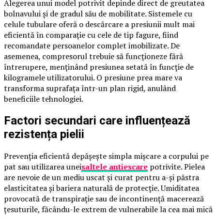
Alegerea unui model potrivit depinde direct de greutatea
bolnavului și de gradul său de mobilitate. Sistemele cu
celule tubulare oferă o descărcare a presiunii mult mai
eficientă în comparație cu cele de tip fagure, fiind
recomandate persoanelor complet imobilizate. De
asemenea, compresorul trebuie să funcționeze fără
întrerupere, menținând presiunea setată în funcție de
kilogramele utilizatorului. O presiune prea mare va
transforma suprafața într-un plan rigid, anulând
beneficiile tehnologiei.
Factori secundari care influențează
rezistența pielii
Prevenția eficientă depășește simpla mișcare a corpului pe
pat sau utilizarea unei
saltele antiescare
potrivite. Pielea
are nevoie de un mediu uscat și curat pentru a-și păstra
elasticitatea și bariera naturală de protecție. Umiditatea
provocată de transpirație sau de incontinență macerează
țesuturile, făcându-le extrem de vulnerabile la cea mai mică