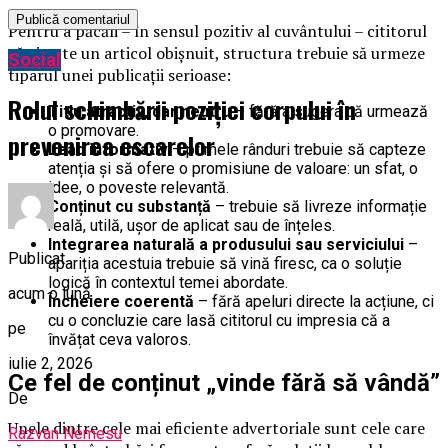
Pentru a păcăli – în sensul pozitiv al cuvântului – cititorul
că citește un articol obișnuit, structura trebuie să urmeze
Social
tiparul unei publicații serioase:
Rolul schimbării poziției corpului în
Titlu atractiv, dar neutru
– fără a sugera că urmează
o promovare.
prevenirea escarelor
Lead informativ
– primele rânduri trebuie să capteze
atenția și să ofere o promisiune de valoare: un sfat, o
idee, o poveste relevantă.
Conținut cu substanță
– trebuie să livreze informație
reală, utilă, ușor de aplicat sau de înțeles.
Integrarea naturală a produsului sau serviciului
–
Publicat
apariția acestuia trebuie să vină firesc, ca o soluție
logică în contextul temei abordate.
acum o lună
Încheiere coerentă
– fără apeluri directe la acțiune, ci
cu o concluzie care lasă cititorul cu impresia că a
pe
învățat ceva valoros.
iulie 2, 2026
Ce fel de conținut „vinde fără să vândă”
De
Unele dintre cele mai eficiente advertoriale sunt cele care
Razvan Nemesu