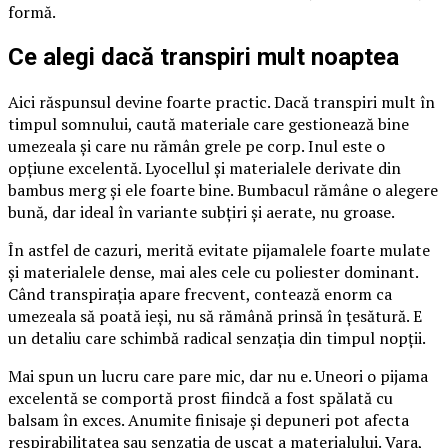
formă.
Ce alegi dacă transpiri mult noaptea
Aici răspunsul devine foarte practic. Dacă transpiri mult în
timpul somnului, caută materiale care gestionează bine
umezeala și care nu rămân grele pe corp. Inul este o
opțiune excelentă. Lyocellul și materialele derivate din
bambus merg și ele foarte bine. Bumbacul rămâne o alegere
bună, dar ideal în variante subțiri și aerate, nu groase.
În astfel de cazuri, merită evitate pijamalele foarte mulate
și materialele dense, mai ales cele cu poliester dominant.
Când transpirația apare frecvent, contează enorm ca
umezeala să poată ieși, nu să rămână prinsă în țesătură. E
un detaliu care schimbă radical senzația din timpul nopții.
Mai spun un lucru care pare mic, dar nu e. Uneori o pijama
excelentă se comportă prost fiindcă a fost spălată cu
balsam în exces. Anumite finisaje și depuneri pot afecta
respirabilitatea sau senzația de uscat a materialului. Vara,