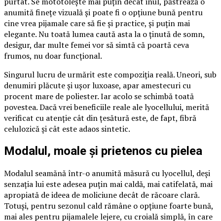
purtat. Se mototolește mai puțin decât inul, păstrează o
anumită finețe vizuală și poate fi o opțiune bună pentru
cine vrea pijamale care să fie și practice, și puțin mai
elegante. Nu toată lumea caută asta la o ținută de somn,
desigur, dar multe femei vor să simtă că poartă ceva
frumos, nu doar funcțional.
Singurul lucru de urmărit este compoziția reală. Uneori, sub
denumiri plăcute și ușor luxoase, apar amestecuri cu
procent mare de poliester. Iar acolo se schimbă toată
povestea. Dacă vrei beneficiile reale ale lyocellului, merită
verificat cu atenție cât din țesătură este, de fapt, fibră
celulozică și cât este adaos sintetic.
Modalul, moale și prietenos cu pielea
Modalul seamănă într-o anumită măsură cu lyocellul, deși
senzația lui este adesea puțin mai caldă, mai catifelată, mai
apropiată de ideea de moliciune decât de răcoare clară.
Totuși, pentru sezonul cald rămâne o opțiune foarte bună,
mai ales pentru pijamalele lejere, cu croială simplă, în care