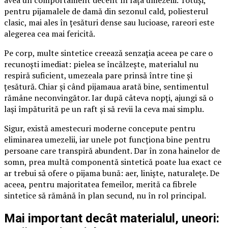
avea un comportament decent în fața umezelii. Totuși,
pentru pijamalele de damă din sezonul cald, poliesterul
clasic, mai ales în țesături dense sau lucioase, rareori este
alegerea cea mai fericită.
Pe corp, multe sintetice creează senzația aceea pe care o
recunoști imediat: pielea se încălzește, materialul nu
respiră suficient, umezeala pare prinsă între tine și
țesătură. Chiar și când pijamaua arată bine, sentimentul
rămâne neconvingător. Iar după câteva nopți, ajungi să o
lași împăturită pe un raft și să revii la ceva mai simplu.
Sigur, există amestecuri moderne concepute pentru
eliminarea umezelii, iar unele pot funcționa bine pentru
persoane care transpiră abundent. Dar în zona hainelor de
somn, prea multă componentă sintetică poate lua exact ce
ar trebui să ofere o pijama bună: aer, liniște, naturalețe. De
aceea, pentru majoritatea femeilor, merită ca fibrele
sintetice să rămână în plan secund, nu în rol principal.
Mai important decât materialul, uneori: