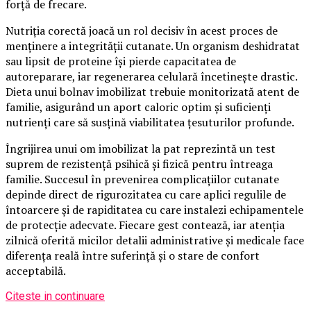
forță de frecare.
Nutriția corectă joacă un rol decisiv în acest proces de
menținere a integrității cutanate. Un organism deshidratat
sau lipsit de proteine își pierde capacitatea de
autoreparare, iar regenerarea celulară încetinește drastic.
Dieta unui bolnav imobilizat trebuie monitorizată atent de
familie, asigurând un aport caloric optim și suficienți
nutrienți care să susțină viabilitatea țesuturilor profunde.
Îngrijirea unui om imobilizat la pat reprezintă un test
suprem de rezistență psihică și fizică pentru întreaga
familie. Succesul în prevenirea complicațiilor cutanate
depinde direct de rigurozitatea cu care aplici regulile de
întoarcere și de rapiditatea cu care instalezi echipamentele
de protecție adecvate. Fiecare gest contează, iar atenția
zilnică oferită micilor detalii administrative și medicale face
diferența reală între suferință și o stare de confort
acceptabilă.
Citeste in continuare