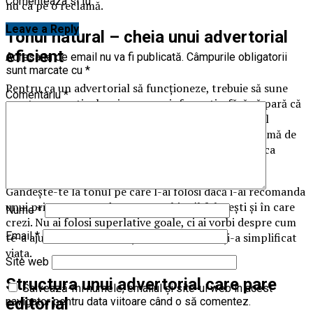
Comenteaza si tu
nu ca pe o reclamă.
Leave a Reply
Tonul natural – cheia unui advertorial
eficient
Adresa ta de email nu va fi publicată.
Câmpurile obligatorii
sunt marcate cu
*
Pentru ca un advertorial să funcționeze, trebuie să sune
Comentariu
*
exact ca un articol scris cu scop informativ, fără să pară că
încearcă să-ți vândă ceva. Asta înseamnă că limbajul
trebuie să fie clar, relaxat, dar profesionist. Orice urmă de
slogan sau expresie de marketing agresiv poate strica
întregul efect.
Gândește-te la tonul pe care l-ai folosi dacă i-ai recomanda
unui prieten un produs pe care chiar îl folosești și în care
Nume
*
crezi. Nu ai folosi superlative goale, ci ai vorbi despre cum
Email
*
te-a ajutat, ce problemă ți-a rezolvat, cum ți-a simplificat
viața.
Site web
Structura unui advertorial care pare
Salvează-mi numele, emailul și site-ul web în acest
editorial
navigator pentru data viitoare când o să comentez.