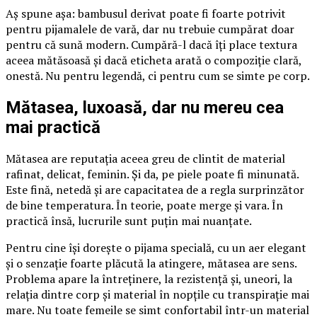
Aș spune așa: bambusul derivat poate fi foarte potrivit
pentru pijamalele de vară, dar nu trebuie cumpărat doar
pentru că sună modern. Cumpără-l dacă îți place textura
aceea mătăsoasă și dacă eticheta arată o compoziție clară,
onestă. Nu pentru legendă, ci pentru cum se simte pe corp.
Mătasea, luxoasă, dar nu mereu cea
mai practică
Mătasea are reputația aceea greu de clintit de material
rafinat, delicat, feminin. Și da, pe piele poate fi minunată.
Este fină, netedă și are capacitatea de a regla surprinzător
de bine temperatura. În teorie, poate merge și vara. În
practică însă, lucrurile sunt puțin mai nuanțate.
Pentru cine își dorește o pijama specială, cu un aer elegant
și o senzație foarte plăcută la atingere, mătasea are sens.
Problema apare la întreținere, la rezistență și, uneori, la
relația dintre corp și material în nopțile cu transpirație mai
mare. Nu toate femeile se simt confortabil într-un material