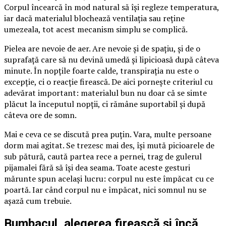
Corpul încearcă în mod natural să își regleze temperatura,
iar dacă materialul blochează ventilația sau reține
umezeala, tot acest mecanism simplu se complică.
Pielea are nevoie de aer. Are nevoie și de spațiu, și de o
suprafață care să nu devină umedă și lipicioasă după câteva
minute. În nopțile foarte calde, transpirația nu este o
excepție, ci o reacție firească. De aici pornește criteriul cu
adevărat important: materialul bun nu doar că se simte
plăcut la începutul nopții, ci rămâne suportabil și după
câteva ore de somn.
Mai e ceva ce se discută prea puțin. Vara, multe persoane
dorm mai agitat. Se trezesc mai des, își mută picioarele de
sub pătură, caută partea rece a pernei, trag de gulerul
pijamalei fără să își dea seama. Toate aceste gesturi
mărunte spun același lucru: corpul nu este împăcat cu ce
poartă. Iar când corpul nu e împăcat, nici somnul nu se
așază cum trebuie.
Bumbacul, alegerea firească și încă