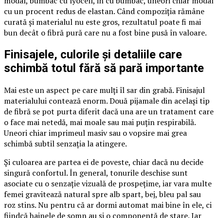
modal, bumbac cu lyocell, in cu bumbac, uneori chiar modal
cu un procent redus de elastan. Când compoziția rămâne
curată și materialul nu este gros, rezultatul poate fi mai
bun decât o fibră pură care nu a fost bine pusă în valoare.
Finisajele, culorile și detaliile care
schimbă totul fără să pară importante
Mai este un aspect pe care mulți îl sar din grabă. Finisajul
materialului contează enorm. Două pijamale din același tip
de fibră se pot purta diferit dacă una are un tratament care
o face mai netedă, mai moale sau mai puțin respirabilă.
Uneori chiar imprimeul masiv sau o vopsire mai grea
schimbă subtil senzația la atingere.
Și culoarea are partea ei de poveste, chiar dacă nu decide
singură confortul. În general, tonurile deschise sunt
asociate cu o senzație vizuală de prospețime, iar vara multe
femei gravitează natural spre alb spart, bej, bleu pal sau
roz stins. Nu pentru că ar dormi automat mai bine în ele, ci
fiindcă hainele de somn au și o componentă de stare. Iar