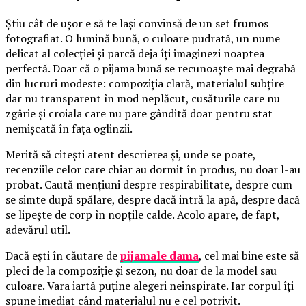
Știu cât de ușor e să te lași convinsă de un set frumos
fotografiat. O lumină bună, o culoare pudrată, un nume
delicat al colecției și parcă deja îți imaginezi noaptea
perfectă. Doar că o pijama bună se recunoaște mai degrabă
din lucruri modeste: compoziția clară, materialul subțire
dar nu transparent în mod neplăcut, cusăturile care nu
zgârie și croiala care nu pare gândită doar pentru stat
nemișcată în fața oglinzii.
Merită să citești atent descrierea și, unde se poate,
recenziile celor care chiar au dormit în produs, nu doar l-au
probat. Caută mențiuni despre respirabilitate, despre cum
se simte după spălare, despre dacă intră la apă, despre dacă
se lipește de corp în nopțile calde. Acolo apare, de fapt,
adevărul util.
Dacă ești în căutare de
pijamale dama
, cel mai bine este să
pleci de la compoziție și sezon, nu doar de la model sau
culoare. Vara iartă puține alegeri neinspirate. Iar corpul îți
spune imediat când materialul nu e cel potrivit.