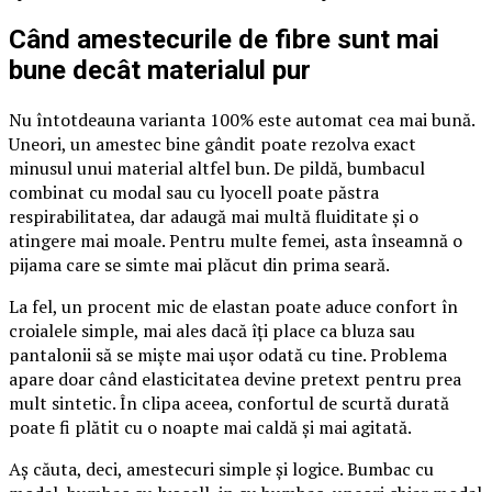
Când amestecurile de fibre sunt mai
bune decât materialul pur
Nu întotdeauna varianta 100% este automat cea mai bună.
Uneori, un amestec bine gândit poate rezolva exact
minusul unui material altfel bun. De pildă, bumbacul
combinat cu modal sau cu lyocell poate păstra
respirabilitatea, dar adaugă mai multă fluiditate și o
atingere mai moale. Pentru multe femei, asta înseamnă o
pijama care se simte mai plăcut din prima seară.
La fel, un procent mic de elastan poate aduce confort în
croialele simple, mai ales dacă îți place ca bluza sau
pantalonii să se miște mai ușor odată cu tine. Problema
apare doar când elasticitatea devine pretext pentru prea
mult sintetic. În clipa aceea, confortul de scurtă durată
poate fi plătit cu o noapte mai caldă și mai agitată.
Aș căuta, deci, amestecuri simple și logice. Bumbac cu