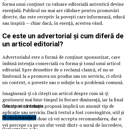
forma unui conținut cu valoare editorială autentică devine
esențială. Publicul nu mai are răbdare pentru promovări
directe, dar este receptiv la povești care informează, educă
sau inspiră — chiar dacă, în esență, acestea vând.
Ce este un advertorial și cum diferă de
un articol editorial?
Advertorialul este o formă de conținut sponsorizat, care
îmbină intenția comercială cu forma și tonul unui articol
editorial. Spre deosebire de o reclamă clasică, el nu se
limitează la a promova un produs sau un serviciu, ci oferă
un context, o poveste sau o soluție la o problemă comună.
Imaginează-ți că citești un articol despre cum să-ți
gestionezi mai bine timpul în fiecare dimineață, iar la final
descoperi că soluția propusă implică un anumit tip de
Citeste in continuare
aplicație sau serviciu. Dacă textul a fost convingător, util și
Iti recomandam
natural scris, nu doar că vei accepta recomandarea, dar o
vei percepe ca pe un sfat venit dintr-o sursă de încredere,