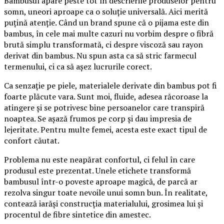
Bambusul apare peste tot în descrierile produselor pentru
somn, uneori aproape ca o soluție universală. Aici merită
puțină atenție. Când un brand spune că o pijama este din
bambus, în cele mai multe cazuri nu vorbim despre o fibră
brută simplu transformată, ci despre viscoză sau rayon
derivat din bambus. Nu spun asta ca să stric farmecul
termenului, ci ca să așez lucrurile corect.
Ca senzație pe piele, materialele derivate din bambus pot fi
foarte plăcute vara. Sunt moi, fluide, adesea răcoroase la
atingere și se potrivesc bine persoanelor care transpiră
noaptea. Se așază frumos pe corp și dau impresia de
lejeritate. Pentru multe femei, acesta este exact tipul de
confort căutat.
Problema nu este neapărat confortul, ci felul în care
produsul este prezentat. Unele etichete transformă
bambusul într-o poveste aproape magică, de parcă ar
rezolva singur toate nevoile unui somn bun. În realitate,
contează iarăși construcția materialului, grosimea lui și
procentul de fibre sintetice din amestec.