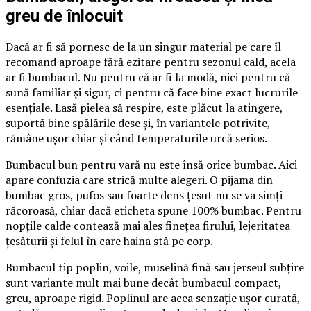
greu de înlocuit
Dacă ar fi să pornesc de la un singur material pe care îl
recomand aproape fără ezitare pentru sezonul cald, acela
ar fi bumbacul. Nu pentru că ar fi la modă, nici pentru că
sună familiar și sigur, ci pentru că face bine exact lucrurile
esențiale. Lasă pielea să respire, este plăcut la atingere,
suportă bine spălările dese și, în variantele potrivite,
rămâne ușor chiar și când temperaturile urcă serios.
Bumbacul bun pentru vară nu este însă orice bumbac. Aici
apare confuzia care strică multe alegeri. O pijama din
bumbac gros, pufos sau foarte dens țesut nu se va simți
răcoroasă, chiar dacă eticheta spune 100% bumbac. Pentru
nopțile calde contează mai ales finețea firului, lejeritatea
țesăturii și felul în care haina stă pe corp.
Bumbacul tip poplin, voile, muselină fină sau jerseul subțire
sunt variante mult mai bune decât bumbacul compact,
greu, aproape rigid. Poplinul are acea senzație ușor curată,