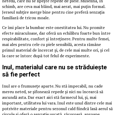
netedă, care nu se lipește repede de piele. Muselina, în
schimb, are ceva mai blând, mai aerat, mai puțin formal.
Jerseul subțire merge bine pentru cine preferă senzația
familiară de tricou moale.
Ce îmi place la bumbac este onestitatea lui. Nu promite
efecte miraculoase, dar oferă un echilibru foarte bun între
respirabilitate, confort și întreținere. Pentru multe femei,
mai ales pentru cele cu piele sensibilă, acesta rămâne
primul material de încercat și, de cele mai multe ori, și cel
la care se întorc după tot felul de experimente.
Inul, materialul care nu se străduiește
să fie perfect
Inul are o frumusețe aparte. Nu stă impecabil, nu cade
mereu neted, se șifonează repede și nici nu încearcă să
ascundă asta. Dar exact aici stă farmecul lui, și, mai
important, utilitatea lui vara. Inul este unul dintre cele mai
potrivite materiale pentru sezonul cald fiindcă lasă aerul să
circule și oferă o senzație uscată, răcoroasă, aproape