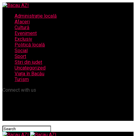
Administrație locală
Afaceri
Cultură
Eveniment
Exclusiv
Politică locală
Social
Sport
Știri din județ
Uncategorized
Viața în Bacău
Turism
Connect with us