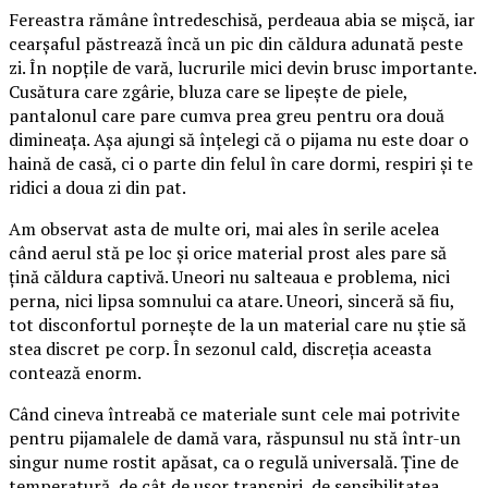
Fereastra rămâne întredeschisă, perdeaua abia se mișcă, iar
cearșaful păstrează încă un pic din căldura adunată peste
zi. În nopțile de vară, lucrurile mici devin brusc importante.
Cusătura care zgârie, bluza care se lipește de piele,
pantalonul care pare cumva prea greu pentru ora două
dimineața. Așa ajungi să înțelegi că o pijama nu este doar o
haină de casă, ci o parte din felul în care dormi, respiri și te
ridici a doua zi din pat.
Am observat asta de multe ori, mai ales în serile acelea
când aerul stă pe loc și orice material prost ales pare să
țină căldura captivă. Uneori nu salteaua e problema, nici
perna, nici lipsa somnului ca atare. Uneori, sinceră să fiu,
tot disconfortul pornește de la un material care nu știe să
stea discret pe corp. În sezonul cald, discreția aceasta
contează enorm.
Când cineva întreabă ce materiale sunt cele mai potrivite
pentru pijamalele de damă vara, răspunsul nu stă într-un
singur nume rostit apăsat, ca o regulă universală. Ține de
temperatură, de cât de ușor transpiri, de sensibilitatea