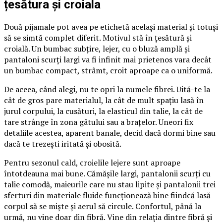
țesătura și croiala
Două pijamale pot avea pe etichetă același material și totuși
să se simtă complet diferit. Motivul stă în țesătură și
croială. Un bumbac subțire, lejer, cu o bluză amplă și
pantaloni scurți largi va fi infinit mai prietenos vara decât
un bumbac compact, strâmt, croit aproape ca o uniformă.
De aceea, când alegi, nu te opri la numele fibrei. Uită-te la
cât de gros pare materialul, la cât de mult spațiu lasă în
jurul corpului, la cusături, la elasticul din talie, la cât de
tare strânge în zona gâtului sau a brațelor. Uneori fix
detaliile acestea, aparent banale, decid dacă dormi bine sau
dacă te trezești iritată și obosită.
Pentru sezonul cald, croielile lejere sunt aproape
întotdeauna mai bune. Cămășile largi, pantalonii scurți cu
talie comodă, maieurile care nu stau lipite și pantalonii trei
sferturi din materiale fluide funcționează bine fiindcă lasă
corpul să se miște și aerul să circule. Confortul, până la
urmă, nu vine doar din fibră. Vine din relația dintre fibră și