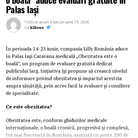
Kanal D, strategia cu care a șocat pe toată lumea!
Colaps total la postul turc de televiziune! Războinicul
Palas Iași
Alin Andronic îi îngroapă cu noi dezvăluiri despre
produsul lor premium Exatlon | BacauAZI
Publicat
acum 2 luni
pe
iunie 19, 2026
De
b2bseo
NU RATATI
ȘOC! Cât au pierdut participanţii la fondurile de pensii! |
BacauAZI
În perioada 14-23 iunie, compania Lilly România aduce
în Palas Iași Caravana medicală „Obezitatea este o
boală”, un program de evaluare gratuită dedicat
publicului larg. Inițiativa își propune să crească nivelul
de informare privind obezitatea și impactul acesteia
asupra sănătății, prin acces facil la evaluare și consiliere
de specialitate.
Ce este obezitatea?
Obezitatea este, conform ghidurilor medicale
internaționale, o boală cronică, progresivă și complexă,
tot mai frecventă în România, asociată cu peste 200 de