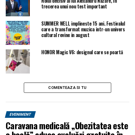
Rolul decisiv al lui Alexandru Nazare, în
aplice instituţiilor financiar-bancare o taxă denumită
trecerea unui nou test important
„taxa pe lăcomie”, în cazul în care ratele ROBOR la 3 şi 6
luni depăşesc o anumită valoare, impactul acestei
SUMMER WELL implineste 15 ani. Festivalul
măsuri putând ajunge la trei miliarde de lei.
care a transformat muzica intr-un univers
cultural revine in august
„În funcţie de lăcomia băncilor vom vedea care este şi
impactul acestor măsuri”, a spus Teodorovici.
HONOR Magic V6: designul care se poartă
Ministrul a explicat că taxa pe lăcomie, pusă pe activele
băncilor, va creşte progresiv, în funcţie de cât de mult va
creşte ROBOR.
SURSA: antena3
COMENTEAZA SI TU
EVENIMENT
ARTICOLE PE ACEIASI TEMA:
PRIMA
Caravana medicală „Obezitatea este
URMATORUL
o boală” aduce evaluări gratuite în