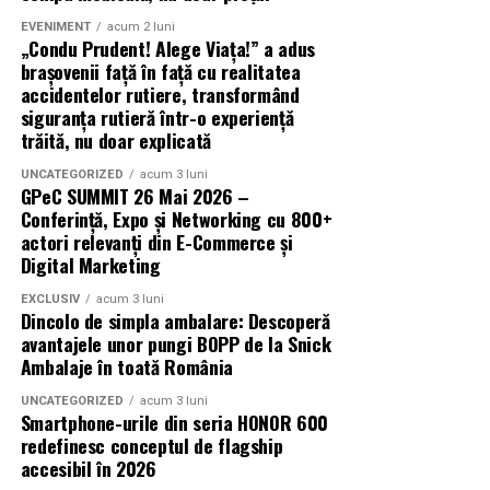
Azaleea Necula și Gabriel Vatavu.
EVENIMENT
acum 2 luni
„Condu Prudent! Alege Viața!” a adus
brașovenii față în față cu realitatea
O comedie actuală și spumoasă, filmul
„În pielea
accidentelor rutiere, transformând
mea”
este distribuit de T.R.I.B.E. Films.
siguranța rutieră într-o experiență
trăită, nu doar explicată
TRAILER:
https://bit.ly/InPieleaMea
Site oficial:
inpieleamea.ro
UNCATEGORIZED
acum 3 luni
GPeC SUMMIT 26 Mai 2026 –
Conferință, Expo și Networking cu 800+
Mai multe detalii, imagini de la filmări, fragmente din
actori relevanți din E-Commerce și
film, declarații din partea actorilor și informații despre
Digital Marketing
concursuri sunt disponibile pe paginile social media ale
filmului de
Facebook
,
Instagram
,
TikTok
.
EXCLUSIV
acum 3 luni
Dincolo de simpla ambalare: Descoperă
avantajele unor pungi BOPP de la Snick
Adrian Pădurețu semnează imaginea filmului. De sunet
Ambalaje în toată România
s-a ocupat Bogdan Ivanovici, de scenografie Anca
Miron, iar de costume Francisca Vass.
UNCATEGORIZED
acum 3 luni
Smartphone-urile din seria HONOR 600
redefinesc conceptul de flagship
„În Pielea Mea”
este un film produs de: CB MOTION
accesibil în 2026
PICTURES.