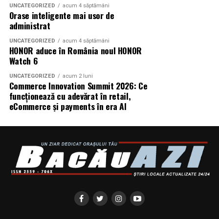
UNCATEGORIZED
acum 4 săptămâni
Orase inteligente mai usor de
Producător asociat: MAGNETIC MEDIA PRODUCTIONS
administrat
Producător: Claudiu Boboc
UNCATEGORIZED
acum 4 săptămâni
HONOR aduce în România noul HONOR
Producător executiv: Adela Mara
Watch 6
UNCATEGORIZED
acum 2 luni
Manager producție: Iulia Cezara Roșu
Commerce Innovation Summit 2026: Ce
funcționează cu adevărat în retail,
Casting: ELEPHANT MEDIA
eCommerce și payments în era AI
Realizat cu sprijinul:
Co-finanțatori:
C&C HOUSE RESIDENCE, S&I BEST
CORPORATION WEB DESIGN, CLIMA FREON
Sponsori
: CLINICA RMN TINERETULUI; CLINICA
IMAMED; OMV PETROM; MIKO BEAUTY PALACE;
ȘERBAN & ASOCIAȚII; ESTEEM BODY SCULPT & SPA;
PIZZERIA VOLARE; MERLIN’S; DOWNTOWN FITNESS