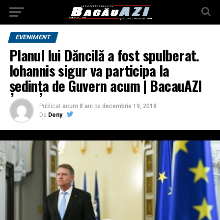
EVENIMENT
Planul lui Dăncilă a fost spulberat.
Iohannis sigur va participa la
ședința de Guvern acum | BacauAZI
Publicat
acum 8 ani
pe
decembrie 19, 2018
De
Deny