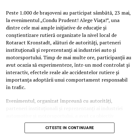
Peste 1.000 de brașoveni au participat sâmbătă, 23 mai,
la evenimentul „Condu Prudent! Alege Viața!”, una
dintre cele mai ample inițiative de educație și
conștientizare rutieră organizate la nivel local de
Rotaract Kronstadt, alături de autorități, parteneri
instituționali și reprezentanți ai industriei auto și
Cum știu dacă am obezitate? Rolul IMC și al
motorsportului. Timp de mai multe ore, participanții au
evaluării medicale
avut ocazia să experimenteze, într-un mod controlat și
interactiv, efectele reale ale accidentelor rutiere și
Deși Indicele de Masă Corporală (IMC) este utilizat
importanța adoptării unui comportament responsabil
frecvent pentru clasificarea
în trafic.
obezității, acest indicator nu spune întreaga poveste.
Evenimentul, organizat împreună cu autorități,
Medicul poate lua în considerare raportul talie–
parteneri instituționali și reprezentanți ai industriei
înălțime, impactul asupra sănătății, calitatea vieții,
automotive și motorsportului, a avut ca obiectiv
prezența complicațiilor și altele. Interesant este faptul
principal transformarea prevenției într-o experiență
că doar 20% dintre românii care trăiesc cu obezitate se
CITESTE IN CONTINUARE
practică și accesibilă publicului larg.
declară îngrijorați de starea lor de sănătate din prezent