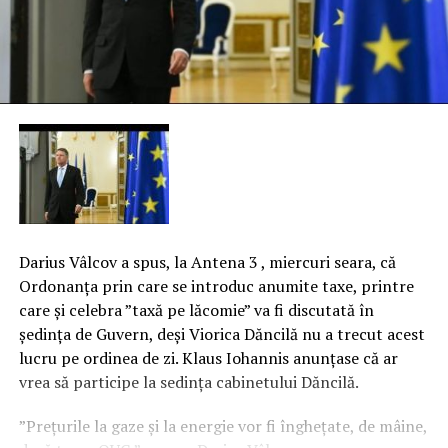
Darius Vâlcov a spus, la Antena 3 , miercuri seara, că
Ordonanţa prin care se introduc anumite taxe, printre
care şi celebra ”taxă pe lăcomie” va fi discutată în
şedinţa de Guvern, deşi Viorica Dăncilă nu a trecut acest
lucru pe ordinea de zi. Klaus Iohannis anunţase că ar
vrea să participe la sedinţa cabinetului Dăncilă.
”Preţurile la gaze şi la energie vor fi îngheţate, de mâine,