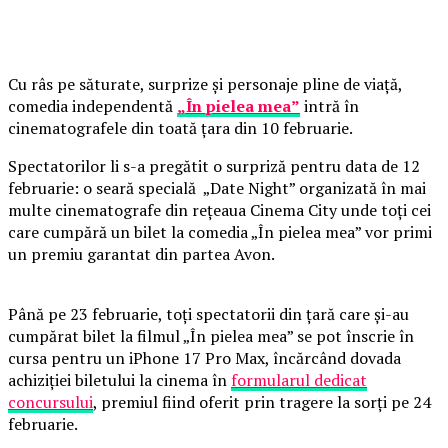
Cu râs pe săturate, surprize și personaje pline de viață,
comedia independentă
„În pielea mea”
intră în
cinematografele din toată țara din 10 februarie.
Spectatorilor li s-a pregătit o surpriză pentru data de 12
februarie: o seară specială „Date Night” organizată în mai
multe cinematografe din rețeaua Cinema City unde toți cei
care cumpără un bilet la comedia „În pielea mea” vor primi
un premiu garantat din partea Avon.
Până pe 23 februarie, toți spectatorii din țară care și-au
cumpărat bilet la filmul „În pielea mea” se pot înscrie în
cursa pentru un iPhone 17 Pro Max, încărcând dovada
achiziției biletului la cinema în
formularul dedicat
concursului
, premiul fiind oferit prin tragere la sorți pe 24
februarie.