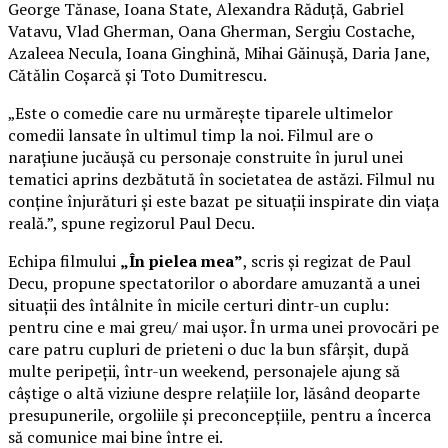
George Tănase, Ioana State, Alexandra Răduță, Gabriel
Vatavu, Vlad Gherman, Oana Gherman, Sergiu Costache,
Azaleea Necula, Ioana Ginghină, Mihai Găinușă, Daria Jane,
Cătălin Coșarcă și Toto Dumitrescu.
„Este o comedie care nu urmărește tiparele ultimelor
comedii lansate în ultimul timp la noi. Filmul are o
narațiune jucăușă cu personaje construite în jurul unei
tematici aprins dezbătută în societatea de astăzi. Filmul nu
conține înjurături și este bazat pe situații inspirate din viața
reală.”, spune regizorul Paul Decu.
Echipa filmului
„În pielea mea”
, scris și regizat de Paul
Decu, propune spectatorilor o abordare amuzantă a unei
situații des întâlnite în micile certuri dintr-un cuplu:
pentru cine e mai greu/ mai ușor. În urma unei provocări pe
care patru cupluri de prieteni o duc la bun sfârșit, după
multe peripeții, într-un weekend, personajele ajung să
câștige o altă viziune despre relațiile lor, lăsând deoparte
presupunerile, orgoliile și preconcepțiile, pentru a încerca
să comunice mai bine între ei.