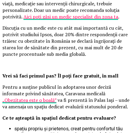
viață, medicație sau intervenții chirurgicale, trebuie
personalizate. Doar un medic poate recomanda soluția
potrivită.
Aici poți găsi un medic specialist din zona ta
.
Discuția cu un medic este cu atât mai importantă cu cât,
potrivit studiului Ipsos, doar 20% dintre respondenții care
trăiesc cu obezitate în România se declară îngrijorați de
starea lor de sănătate din prezent, cu mai mult de 20 de
puncte procentuale sub media globală.
Vrei să faci primul pas? Îl poți face gratuit, în mall
Pentru a susține publicul în adoptarea unor decizii
informate privind sănătatea, Caravana medicală
„Obezitatea este o boală”
va fi prezentă în Palas Iași – unde
va amenaja un spațiu dedicat evaluării statusului ponderal.
Ce te așteaptă în spațiul dedicat pentru evaluare?
spațiu propriu și prietenos, creat pentru confortul tău