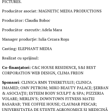
PICTURES.
Producător asociat: MAGNETIC MEDIA PRODUCTIONS
Producător: Claudiu Boboc
Producător executiv: Adela Mara
Manager producție: Iulia Cezara Roșu
Casting: ELEPHANT MEDIA
Realizat cu sprijinul:
Co-finanțatori:
C&C HOUSE RESIDENCE, S&I BEST
CORPORATION WEB DESIGN, CLIMA FREON
Sponsori
: CLINICA RMN TINERETULUI; CLINICA
IMAMED; OMV PETROM; MIKO BEAUTY PALACE; ȘERBAN
& ASOCIAȚII; ESTEEM BODY SCULPT & SPA; PIZZERIA
VOLARE; MERLIN’S; DOWNTOWN FITNESS MATEI
BASARAB; THE COFFEE HOUSE; CLAUMAR PESCAR;
UNIVERSITATEA DE ȘTIINȚE AGRONOMICE ȘI MEDICINĂ