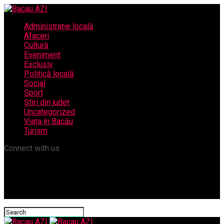
Administrație locală
Afaceri
Cultură
Eveniment
Exclusiv
Politică locală
Social
Sport
Știri din județ
Uncategorized
Viața în Bacău
Turism
Connect with us