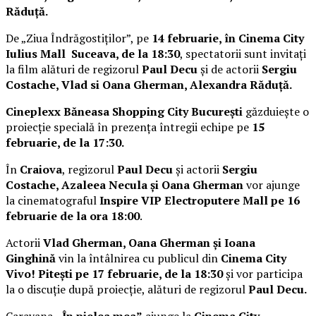
Răduță.
De „Ziua Îndrăgostiților”, pe
14 februarie, în Cinema City
Iulius Mall Suceava, de la 18:30
, spectatorii sunt invitați
la film alături de regizorul
Paul Decu
și de actorii
Sergiu
Costache, Vlad si Oana Gherman, Alexandra Răduță.
Cineplexx Băneasa Shopping City București
găzduiește o
proiecție specială în prezența întregii echipe pe
15
februarie, de la 17:30.
În
Craiova
, regizorul
Paul Decu
și actorii
Sergiu
Costache, Azaleea Necula și Oana Gherman
vor ajunge
la cinematograful
Inspire VIP Electroputere Mall pe 16
februarie de la ora 18:00
.
Actorii
Vlad Gherman, Oana Gherman și Ioana
Ginghină
vin la întâlnirea cu publicul din
Cinema City
Vivo! Pitești pe 17 februarie, de la 18:30
și vor participa
la o discuție după proiecție, alături de regizorul
Paul Decu.
Caravana
„În pielea mea”
ajunge la
Cinema City