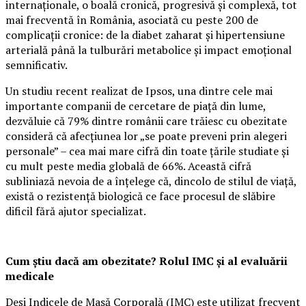
internaționale, o boală cronică, progresivă și complexă, tot
mai frecventă în România, asociată cu peste 200 de
complicații cronice: de la diabet zaharat și hipertensiune
arterială până la tulburări metabolice și impact emoțional
semnificativ.
Un studiu recent realizat de Ipsos, una dintre cele mai
importante companii de cercetare de piață din lume,
dezvăluie că 79% dintre românii care trăiesc cu obezitate
consideră că afecțiunea lor „se poate preveni prin alegeri
personale” – cea mai mare cifră din toate țările studiate și
cu mult peste media globală de 66%. Această cifră
subliniază nevoia de a înțelege că, dincolo de stilul de viață,
există o rezistență biologică ce face procesul de slăbire
dificil fără ajutor specializat.
Cum știu dacă am obezitate? Rolul IMC și al evaluării
medicale
Deși Indicele de Masă Corporală (IMC) este utilizat frecvent