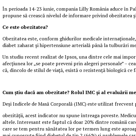
În perioada 14-23 iunie, compania Lilly România aduce în Pala
propune să crească nivelul de informare privind obezitatea și i
Ce este obezitatea?
Obezitatea este, conform ghidurilor medicale internaționale, 
diabet zaharat și hipertensiune arterială până la tulburări m
Un studiu recent realizat de Ipsos, una dintre cele mai impo
afecțiunea lor „se poate preveni prin alegeri personale” – cea
că, dincolo de stilul de viață, există o rezistență biologică ce f
Cum știu dacă am obezitate? Rolul IMC și al evaluării m
Deși Indicele de Masă Corporală (IMC) este utilizat frecvent 
obezității, acest indicator nu spune întreaga poveste. Medicul
altele. Interesant este faptul că doar 20% dintre românii care
care se tem pentru sănătatea lor pe termen lung este aproape
mai cunoscute fiind diabetul de tip 2 (66%) și problemele ca