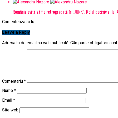
România evită să fie retrogradată în „JUNK”. Rolul decisiv al lui
Comenteaza si tu
Leave a Reply
Adresa ta de email nu va fi publicată.
Câmpurile obligatorii sun
Comentariu
*
Nume
*
Email
*
Site web