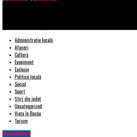
Bacau AZI
Senatul a votat! Toți medicii de familie au dreptul să facă acest
Administrație locală
Afaceri
Cultură
Eveniment
Exclusiv
Politică locală
Social
Sport
Știri din județ
Uncategorized
Viața în Bacău
Turism
Eveniment