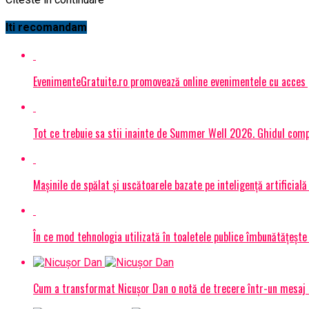
Iti recomandam
EvenimenteGratuite.ro promovează online evenimentele cu acces
Tot ce trebuie sa stii inainte de Summer Well 2026. Ghidul compl
Mașinile de spălat și uscătoarele bazate pe inteligență artificială
În ce mod tehnologia utilizată în toaletele publice îmbunătățește 
Cum a transformat Nicușor Dan o notă de trecere într-un mesaj 