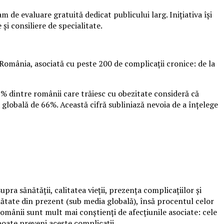
de evaluare gratuită dedicat publicului larg. Inițiativa își
și consiliere de specialitate.
România, asociată cu peste 200 de complicații cronice: de la
9% dintre românii care trăiesc cu obezitate consideră că
 globală de 66%. Această cifră subliniază nevoia de a înțelege
ra sănătății, calitatea vieții, prezența complicațiilor și
ănătate din prezent (sub media globală), însă procentul celor
mânii sunt mult mai conștienți de afecțiunile asociate: cele
oate preveni aceste complicații.