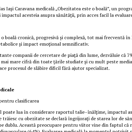
s Iași Caravana medicală „Obezitatea este o boală”, un program 
mpactul acesteia asupra sănătății, prin acces facil la evaluare 
o boală cronică, progresivă și complexă, tot mai frecventă în 
etabolice și impact emoțional semnificativ.
rtante companii de cercetare de piață din lume, dezvăluie că 7
 mai mare cifră din toate țările studiate și cu mult peste media
ace procesul de slăbire dificil fără ajutor specializat.
edicale
pentru clasificarea
 poate lua în considerare raportul talie–înălțime, impactul asup
 trăiesc cu obezitate se declară îngrijorați de starea lor de s
 dublu. Această preocupare pentru viitor vine din faptul că ro
rdiovasculare (64%). Evaluarea medicală la momentul potrivit p