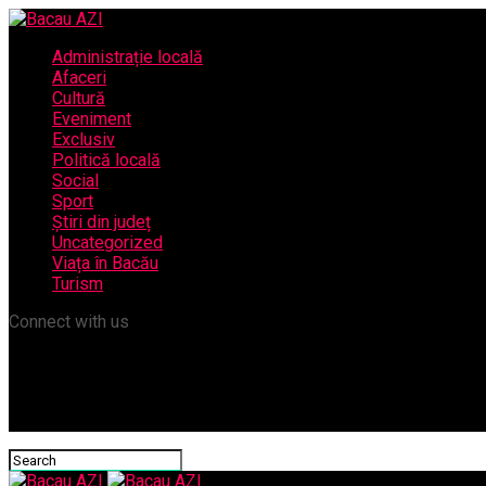
Administrație locală
Afaceri
Cultură
Eveniment
Exclusiv
Politică locală
Social
Sport
Știri din județ
Uncategorized
Viața în Bacău
Turism
Connect with us