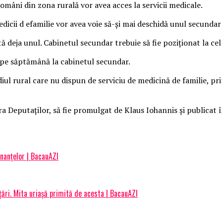
români din zona rurală vor avea acces la servicii medicale.
medicii d efamilie vor avea voie să-şi mai deschidă unul secundar 
tă deja unul.
Cabinetul secundar trebuie să fie poziţionat la cel
 pe săptămână la cabinetul secundar.
ul rural care nu dispun de serviciu de medicină de familie, prin 
a Deputaţilor, să fie promulgat de Klaus Iohannis şi publicat î
inanțelor | BacauAZI
țări. Mita uriașă primită de acesta | BacauAZI