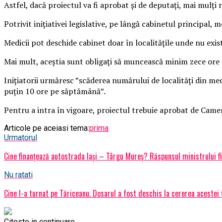
Astfel, dacă proiectul va fi aprobat şi de deputaţi, mai mulţi 
Potrivit iniţiativei legislative, pe lângă cabinetul principal, 
Medicii pot deschide cabinet doar în localităţile unde nu exis
Mai mult, aceştia sunt obligaţi să muncească minim zece ore
Iniţiatorii urmăresc ”scăderea numărului de localităţi din medi
puţin 10 ore pe săptămână”.
Pentru a intra în vigoare, proiectul trebuie aprobat de Camer
Articole pe aceiasi tema:
prima
Urmatorul
Cine finanțează autostrada Iași – Târgu Mureș? Răspunsul ministrului f
Nu ratati
Cine l-a turnat pe Tăriceanu. Dosarul a fost deschis la cererea acestei 
Citeste in continuare