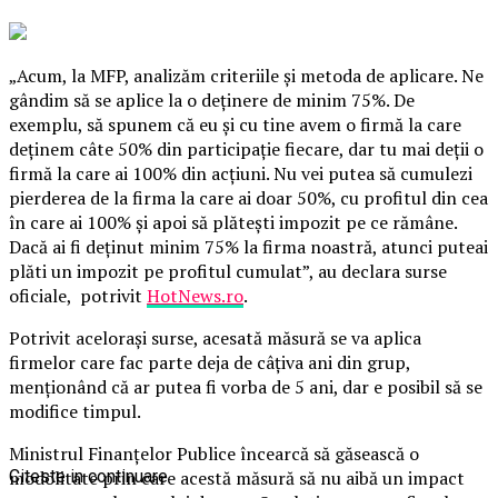
„Acum, la MFP, analizăm criteriile şi metoda de aplicare. Ne
gândim să se aplice la o deţinere de minim 75%. De
exemplu, să spunem că eu şi cu tine avem o firmă la care
deţinem câte 50% din participaţie fiecare, dar tu mai deţii o
firmă la care ai 100% din acţiuni. Nu vei putea să cumulezi
pierderea de la firma la care ai doar 50%, cu profitul din cea
în care ai 100% şi apoi să plăteşti impozit pe ce rămâne.
Dacă ai fi deţinut minim 75% la firma noastră, atunci puteai
plăti un impozit pe profitul cumulat”, au declara surse
oficiale, potrivit
HotNews.ro
.
Potrivit aceloraşi surse, acesată măsură se va aplica
firmelor care fac parte deja de câţiva ani din grup,
menţionând că ar putea fi vorba de 5 ani, dar e posibil să se
modifice timpul.
Ministrul Finanţelor Publice încearcă să găsească o
modolitate prin care acestă măsură să nu aibă un impact
Citeste in continuare