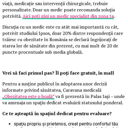
viață, medicație sau intervenții chirurgicale, trebuie
personalizate. Doar un medic poate recomanda soluția
potrivită.
Aici poți găsi un medic specialist din zona ta
.
Discuția cu un medic este cu atât mai importantă cu cât,
potrivit studiului Ipsos, doar 20% dintre respondenții care
trăiesc cu obezitate în România se declară îngrijorați de
starea lor de sănătate din prezent, cu mai mult de 20 de
puncte procentuale sub media globală.
Vrei să faci primul pas? Îl poți face gratuit, în mall
Pentru a susține publicul în adoptarea unor decizii
informate privind sănătatea, Caravana medicală
„Obezitatea este o boală”
va fi prezentă în Palas Iași – unde
va amenaja un spațiu dedicat evaluării statusului ponderal.
Ce te așteaptă în spațiul dedicat pentru evaluare?
spațiu propriu și prietenos, creat pentru confortul tău