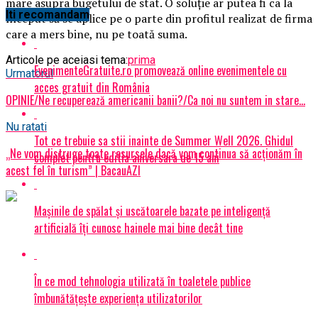
mare asupra bugetului de stat. O soluţie ar putea fi ca la
Iti recomandam
început să se aplice pe o parte din profitul realizat de firma
care a mers bine, nu pe toată suma.
Articole pe aceiasi tema:
prima
EvenimenteGratuite.ro promovează online evenimentele cu
Urmatorul
acces gratuit din România
OPINIE/Ne recuperează americanii banii?/Ca noi nu suntem in stare…
Nu ratati
Tot ce trebuie sa stii inainte de Summer Well 2026. Ghidul
„Ne vom distruge toate resursele dacă vom continua să acţionăm în
complet pentru editia aniversara de 15 ani
acest fel în turism” | BacauAZI
Mașinile de spălat și uscătoarele bazate pe inteligență
artificială îți cunosc hainele mai bine decât tine
În ce mod tehnologia utilizată în toaletele publice
îmbunătățește experiența utilizatorilor