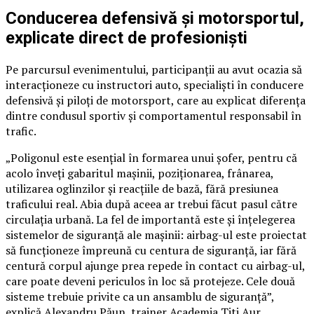
Conducerea defensivă și motorsportul,
explicate direct de profesioniști
Pe parcursul evenimentului, participanții au avut ocazia să
interacționeze cu instructori auto, specialiști în conducere
defensivă și piloți de motorsport, care au explicat diferența
dintre condusul sportiv și comportamentul responsabil în
trafic.
„Poligonul este esențial în formarea unui șofer, pentru că
acolo înveți gabaritul mașinii, poziționarea, frânarea,
utilizarea oglinzilor și reacțiile de bază, fără presiunea
traficului real. Abia după aceea ar trebui făcut pasul către
circulația urbană. La fel de importantă este și înțelegerea
sistemelor de siguranță ale mașinii: airbag-ul este proiectat
să funcționeze împreună cu centura de siguranță, iar fără
centură corpul ajunge prea repede în contact cu airbag-ul,
care poate deveni periculos în loc să protejeze. Cele două
sisteme trebuie privite ca un ansamblu de siguranță”,
explică Alexandru Păun, trainer Academia Titi Aur.