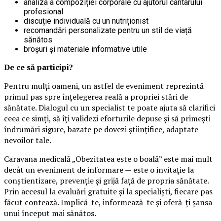
analiza a compoziției corporale cu ajutorul cântarului
profesional
discuție individuală cu un nutriționist
recomandări personalizate pentru un stil de viață
sănătos
broșuri și materiale informative utile
De ce să participi?
Pentru mulți oameni, un astfel de eveniment reprezintă
primul pas spre înțelegerea reală a propriei stări de
sănătate. Dialogul cu un specialist te poate ajuta să clarifici
ceea ce simți, să îți validezi eforturile depuse și să primești
îndrumări sigure, bazate pe dovezi științifice, adaptate
nevoilor tale.
Caravana medicală „Obezitatea este o boală” este mai mult
decât un eveniment de informare — este o invitație la
conștientizare, prevenție și grijă față de propria sănătate.
Prin accesul la evaluări gratuite și la specialiști, fiecare pas
făcut contează. Implică-te, informează-te și oferă-ți șansa
unui început mai sănătos.