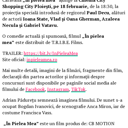
Shopping City Ploiești, pe 18 februarie,
de la 18:30, la
proiecția specială introdusă de regizorul
Paul Decu
, alături
de actorii
Ioana State, Vlad și Oana Gherman, Azaleea
Necula și Gabriel Vatavu.
O comedie actuală și spumoasă, filmul
„În pielea
mea”
este distribuit de T.R.I.B.E. Films.
TRAILER:
https://bit.ly/InPieleaMea
Site oficial:
inpieleamea.ro
Mai multe detalii, imagini de la filmări, fragmente din film,
declarații din partea actorilor și informații despre
concursuri sunt disponibile pe paginile social media ale
filmului de
Facebook
,
Instagram
,
TikTok
.
Adrian Pădurețu semnează imaginea filmului. De sunet s-a
ocupat Bogdan Ivanovici, de scenografie Anca Miron, iar de
costume Francisca Vass.
„În Pielea Mea”
este un film produs de: CB MOTION