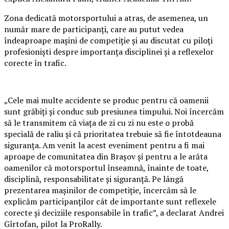
Zona dedicată motorsportului a atras, de asemenea, un
număr mare de participanți, care au putut vedea
îndeaproape mașini de competiție și au discutat cu piloți
profesioniști despre importanța disciplinei și a reflexelor
corecte în trafic.
„Cele mai multe accidente se produc pentru că oamenii
sunt grăbiți și conduc sub presiunea timpului. Noi încercăm
să le transmitem că viața de zi cu zi nu este o probă
specială de raliu și că prioritatea trebuie să fie întotdeauna
siguranța. Am venit la acest eveniment pentru a fi mai
aproape de comunitatea din Brașov și pentru a le arăta
oamenilor că motorsportul înseamnă, înainte de toate,
disciplină, responsabilitate și siguranță. Pe lângă
prezentarea mașinilor de competiție, încercăm să le
explicăm participanților cât de importante sunt reflexele
corecte și deciziile responsabile în trafic”, a declarat Andrei
Gîrtofan, pilot la ProRally.