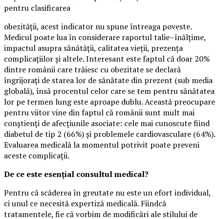
pentru clasificarea
obezității, acest indicator nu spune întreaga poveste.
Medicul poate lua în considerare raportul talie–înălțime,
impactul asupra sănătății, calitatea vieții, prezența
complicațiilor și altele. Interesant este faptul că doar 20%
dintre românii care trăiesc cu obezitate se declară
îngrijorați de starea lor de sănătate din prezent (sub media
globală), însă procentul celor care se tem pentru sănătatea
lor pe termen lung este aproape dublu. Această preocupare
pentru viitor vine din faptul că românii sunt mult mai
conștienți de afecțiunile asociate: cele mai cunoscute fiind
diabetul de tip 2 (66%) și problemele cardiovasculare (64%).
Evaluarea medicală la momentul potrivit poate preveni
aceste complicații.
De ce este esențial consultul medical?
Pentru că scăderea în greutate nu este un efort individual,
ci unul ce necesită expertiză medicală. Fiindcă
tratamentele, fie că vorbim de modificări ale stilului de