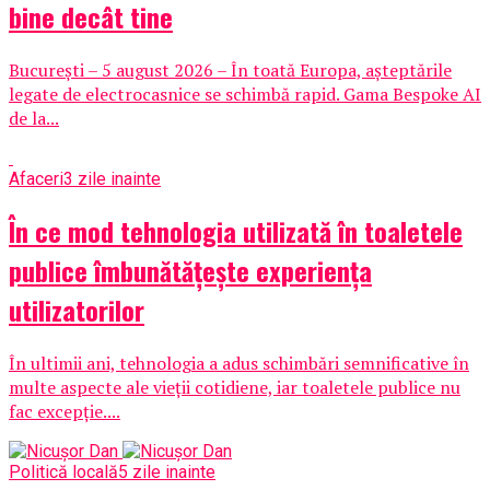
bine decât tine
București – 5 august 2026 – În toată Europa, așteptările
legate de electrocasnice se schimbă rapid. Gama Bespoke AI
de la...
Afaceri
3 zile inainte
În ce mod tehnologia utilizată în toaletele
publice îmbunătățește experiența
utilizatorilor
În ultimii ani, tehnologia a adus schimbări semnificative în
multe aspecte ale vieții cotidiene, iar toaletele publice nu
fac excepție....
Politică locală
5 zile inainte