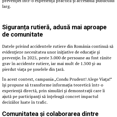
prevenției într-o experiență practică și accesibilă publicului
larg.
Siguranța rutieră, adusă mai aproape
de comunitate
Datele privind accidentele rutiere din România continuă să
evidențieze necesitatea unor inițiative de educație și
prevenție. În 2025, peste 3.000 de persoane au fost rănite
grav în accidente rutiere, iar mai mult de 1.300 și-au
pierdut viața pe șoselele din țară.
În acest context, campania „Condu Prudent! Alege Viața!”
își propune să transforme informația teoretică într-o
experiență directă, prin simulări și demonstrații care îi
ajută pe participanți să înțeleagă concret impactul
deciziilor luate în trafic.
Comunitatea și colaborarea dintre