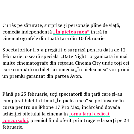
Cu râs pe săturate, surprize și personaje pline de viață,
comedia independentă
„În pielea mea”
intră în
cinematografele din toată țara din 10 februarie.
Spectatorilor li s-a pregătit o surpriză pentru data de 12
februarie: o seară specială „Date Night” organizată în mai
multe cinematografe din rețeaua Cinema City unde toți cei
care cumpără un bilet la comedia „În pielea mea” vor primi
un premiu garantat din partea Avon.
Până pe 23 februarie, toți spectatorii din țară care și-au
cumpărat bilet la filmul „În pielea mea” se pot înscrie în
cursa pentru un iPhone 17 Pro Max, încărcând dovada
achiziției biletului la cinema în
formularul dedicat
concursului
, premiul fiind oferit prin tragere la sorți pe 24
februarie.