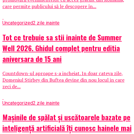
care permite publicului să le descopere în...
Uncategorized
2 zile inainte
Tot ce trebuie sa stii inainte de Summer
Well 2026. Ghidul complet pentru editia
aniversara de 15 ani
Countdown-ul aproape s-a incheiat. In doar cateva zile,
Domeniul Stirbey din Buftea devine din nou locul in care
zeci de...
Uncategorized
2 zile inainte
Mașinile de spălat și uscătoarele bazate pe
inteligență artificială îți cunosc hainele mai