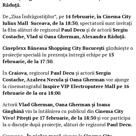
Răduță.
De „Ziua Îndrăgostiților”, pe
14 februarie, în Cinema City
Iulius Mall Suceava, de la 18:30
, spectatorii sunt invitați
la film alături de regizorul
Paul Decu
și de actorii
Sergiu
Costache, Vlad si Oana Gherman, Alexandra Răduță.
Cineplexx Băneasa Shopping City București
găzduiește o
proiecție specială în prezența întregii echipe pe
15
februarie, de la 17:30.
În
Craiova
, regizorul
Paul Decu
și actorii
Sergiu
Costache, Azaleea Necula și Oana Gherman
vor ajunge
la cinematograful
Inspire VIP Electroputere Mall pe 16
februarie de la ora 18:00
.
Actorii
Vlad Gherman, Oana Gherman și Ioana
Ginghină
vin la întâlnirea cu publicul din
Cinema City
Vivo! Pitești pe 17 februarie, de la 18:30
și vor participa
la o discuție după proiecție, alături de regizorul
Paul Decu.
Caravana
„În pielea mea”
ajunge la
Cinema City