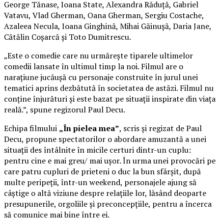
George Tănase, Ioana State, Alexandra Răduță, Gabriel
Vatavu, Vlad Gherman, Oana Gherman, Sergiu Costache,
Azaleea Necula, Ioana Ginghină, Mihai Găinușă, Daria Jane,
Cătălin Coșarcă și Toto Dumitrescu.
„Este o comedie care nu urmărește tiparele ultimelor
comedii lansate în ultimul timp la noi. Filmul are o
narațiune jucăușă cu personaje construite în jurul unei
tematici aprins dezbătută în societatea de astăzi. Filmul nu
conține înjurături și este bazat pe situații inspirate din viața
reală.”, spune regizorul Paul Decu.
Echipa filmului
„În pielea mea”
, scris și regizat de Paul
Decu, propune spectatorilor o abordare amuzantă a unei
situații des întâlnite în micile certuri dintr-un cuplu:
pentru cine e mai greu/ mai ușor. În urma unei provocări pe
care patru cupluri de prieteni o duc la bun sfârșit, după
multe peripeții, într-un weekend, personajele ajung să
câștige o altă viziune despre relațiile lor, lăsând deoparte
presupunerile, orgoliile și preconcepțiile, pentru a încerca
să comunice mai bine între ei.