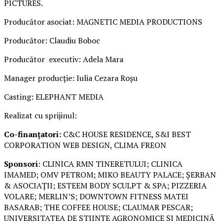
PICTURES.
Producător asociat: MAGNETIC MEDIA PRODUCTIONS
Producător: Claudiu Boboc
Producător executiv: Adela Mara
Manager producție: Iulia Cezara Roșu
Casting: ELEPHANT MEDIA
Realizat cu sprijinul:
Co-finanțatori:
C&C HOUSE RESIDENCE, S&I BEST
CORPORATION WEB DESIGN, CLIMA FREON
Sponsori
: CLINICA RMN TINERETULUI; CLINICA
IMAMED; OMV PETROM; MIKO BEAUTY PALACE; ȘERBAN
& ASOCIAȚII; ESTEEM BODY SCULPT & SPA; PIZZERIA
VOLARE; MERLIN’S; DOWNTOWN FITNESS MATEI
BASARAB; THE COFFEE HOUSE; CLAUMAR PESCAR;
UNIVERSITATEA DE ȘTIINȚE AGRONOMICE ȘI MEDICINĂ