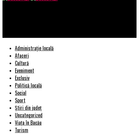
Bacau AZI
SURSE Vești bune pentru firmele care au același acționar
majoritar. Ce se întâmplă cu modul de impozitare | BacauAZI
Administrație locală
Afaceri
Cultură
Eveniment
Exclusiv
Politică locală
Social
Sport
Știri din județ
Uncategorized
Viața în Bacău
Turism