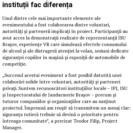
instituții fac diferența
Unul dintre cele mai importante elemente ale
evenimentului a fost colaborarea dintre voluntari,
autorități și partenerii implicați în proiect. Participanții au
avut acces la demonstrații realizate de reprezentanții ISU
Brașov, experiențe VR care simulează efectele consumului
de alcool și ale distragerii atenției la volan, sesiuni dedicate
siguranței copiilor în mașină și expoziții de automobile de
competiție.
„Succesul acestui eveniment a fost posibil datorită unei
colaborări solide între voluntari, autorități și parteneri
privați. Suntem recunoscători instituțiilor locale – IPJ, ISU
și Inspectoratului de Jandarmerie Brașov – precum și
tuturor companiilor și organizațiilor care au susținut
proiectul. Împreună am reușit să transmitem un mesaj clar:
siguranța rutieră trebuie să devină o prioritate pentru
întreaga comunitate”, a precizat Teodor Filip, Project
Manager.