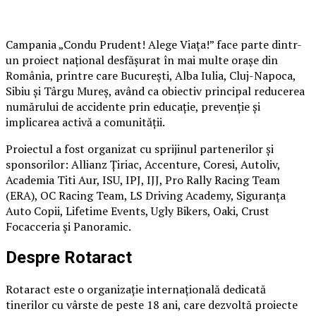
Campania „Condu Prudent! Alege Viața!” face parte dintr-
un proiect național desfășurat în mai multe orașe din
România, printre care București, Alba Iulia, Cluj-Napoca,
Sibiu și Târgu Mureș, având ca obiectiv principal reducerea
numărului de accidente prin educație, prevenție și
implicarea activă a comunității.
Proiectul a fost organizat cu sprijinul partenerilor și
sponsorilor: Allianz Țiriac, Accenture, Coresi, Autoliv,
Academia Titi Aur, ISU, IPJ, IJJ, Pro Rally Racing Team
(ERA), OC Racing Team, LS Driving Academy, Siguranța
Auto Copii, Lifetime Events, Ugly Bikers, Oaki, Crust
Focacceria și Panoramic.
Despre Rotaract
Rotaract este o organizație internațională dedicată
tinerilor cu vârste de peste 18 ani, care dezvoltă proiecte