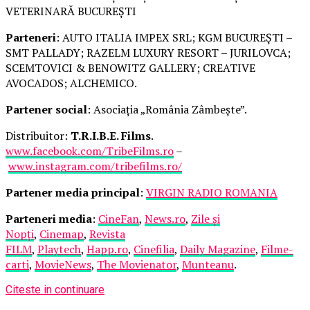
VETERINARĂ BUCUREȘTI
Parteneri
: AUTO ITALIA IMPEX SRL; KGM BUCUREȘTI –
SMT PALLADY; RAZELM LUXURY RESORT – JURILOVCA;
SCEMTOVICI & BENOWITZ GALLERY; CREATIVE
AVOCADOS; ALCHEMICO.
Partener social
: Asociația „România Zâmbește”.
Distribuitor:
T.R.I.B.E. Films
.
www.facebook.com/TribeFilms.ro
–
www.instagram.com/tribefilms.ro/
Partener media principal
:
VIRGIN RADIO ROMANIA
Parteneri media
:
CineFan
,
News.ro
,
Zile și
Nopți
,
Cinemap
,
Revista
FILM
,
Playtech
,
Happ.ro
,
Cinefilia
,
Daily Magazine
,
Filme-
carti
,
MovieNews
,
The Movienator
,
Munteanu
.
Citeste in continuare