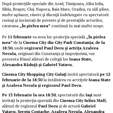
După proiecțiile speciale din Arad, Timișoara, Alba Iulia,
Sibiu, Brașov, Cluj-Napoca, Baia Mare, Oradea, cu săli pline,
multe aplauze, râsete și discuții îndelungate cu spectatorii
curioși și încântați de poveste și de prestațiile actorilor,
caravana
„În pielea mea”
continuă în mai multe orașe.
Pe
11 februarie
va avea loc proiecția specială
„În pielea
mea”
de la
Cinema City din City Park Constanța
,
de la
18:30
, unde
regizorul Paul Decu și actrița Azaleea
Necula
, originari din Constanța și împrejurimi, vor
prezenta filmul alături de colegii lor
Ioana State,
Alexandra Răduță și Gabriel Vatavu.
Cinema City Shopping City Galați
invită spectatorii
pe 12
februarie de la 18:30
la întâlnirea cu actrițele
Ioana State
și Azaleea Necula și regizorul Paul Decu.
Pe 13 februarie la ora 18:30
, spectatorii din
Iași
sunt
invitați la proiecția specială din
Cinema City Iulius Mall
,
alături de regizorul
Paul Decu
și de actorii
Gabriel
Vatavu, Sergiu Costache, Azaleea Necula, Alexandra