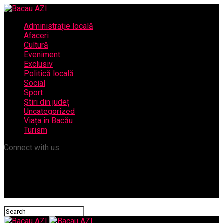
Administrație locală
Afaceri
Cultură
Eveniment
Exclusiv
Politică locală
Social
Sport
Știri din județ
Uncategorized
Viața în Bacău
Turism
Connect with us