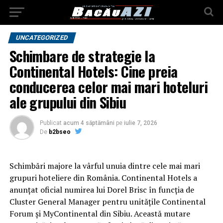
UNCATEGORIZED
Schimbare de strategie la
Continental Hotels: Cine preia
conducerea celor mai mari hoteluri
ale grupului din Sibiu
Publicat
acum 4 săptămâni
pe
iulie 7, 2026
De
b2bseo
Schimbări majore la vârful unuia dintre cele mai mari
grupuri hoteliere din România. Continental Hotels a
anunțat oficial numirea lui Dorel Brisc în funcția de
Cluster General Manager pentru unitățile Continental
Forum și MyContinental din Sibiu. Această mutare