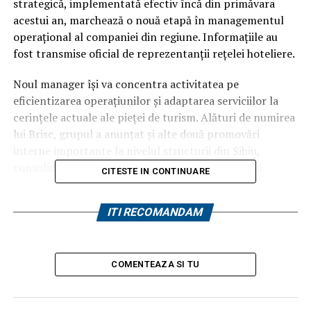
strategică, implementată efectiv încă din primăvara
acestui an, marchează o nouă etapă în managementul
operațional al companiei din regiune. Informațiile au
fost transmise oficial de reprezentanții rețelei hoteliere.
Noul manager își va concentra activitatea pe
eficientizarea operațiunilor și adaptarea serviciilor la
cerințele actuale ale pieței de turism. Alături de numirea
lui Brisc, grupul a anunțat și alte două promovări
interne importante la nivelul structurii din Sibiu,
consolidându-și astfel echipa de conducere locală.
CITESTE IN CONTINUARE
O carieră de peste un sfert de
ITI RECOMANDAM
secol în cadrul grupului
Dorel Brisc nu este un nume nou în cadrul lanțului
COMENTEAZA SI TU
hotelier. Acesta s-a alăturat echipei Continental Hotels
în urmă cu 27 de ani, în 1999, începându-și activitatea
la unitatea din Arad. De-a lungul carierei, Brisc a bifat