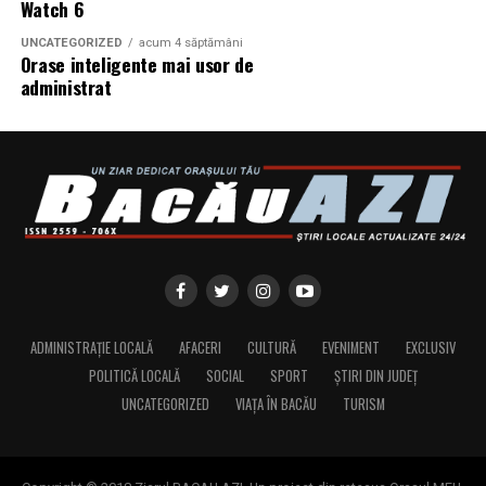
Watch 6
UNCATEGORIZED
acum 4 săptămâni
Orase inteligente mai usor de
administrat
ADMINISTRAȚIE LOCALĂ
AFACERI
CULTURĂ
EVENIMENT
EXCLUSIV
POLITICĂ LOCALĂ
SOCIAL
SPORT
ȘTIRI DIN JUDEȚ
UNCATEGORIZED
VIAȚA ÎN BACĂU
TURISM