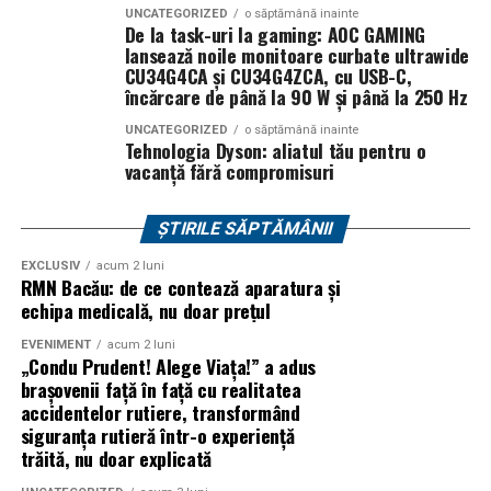
luni de la momentul activării și oferă funcții precum
UNCATEGORIZED
o săptămână inainte
sectiunii de intrebari frecvente si a regulamentului
generarea de videoclipuri cu Veo 3.1, crearea de imagini
De la task-uri la gaming: AOC GAMING
festivalului inainte de sosire.
lansează noile monitoare curbate ultrawide
cu Nano Banana Pro, instrumentul de producție video
CU34G4CA și CU34G4ZCA, cu USB-C,
Flow și asistentul de cercetare NotebookLM.
Participantii minori trebuie sa aiba asupra lor
încărcare de până la 90 W și până la 250 Hz
documentele necesare de identificare, iar cei cu varsta
UNCATEGORIZED
o săptămână inainte
de peste 12 ani trebuie sa prezinte si declaratia
Tehnologia Dyson: aliatul tău pentru o
vacanță fără compromisuri
completata si semnata de parinte sau tutorele legal.
Toti participantii vor fi supusi unui control de securitate
ȘTIRILE SĂPTĂMÂNII
la intrare. Refuzul acestuia atrage imposibilitatea
EXCLUSIV
acum 2 luni
accesului in festival.
RMN Bacău: de ce contează aparatura și
echipa medicală, nu doar prețul
De asemenea, Summer Well promoveaza un mediu sigur
si responsabil, iar consumul de substante interzise este
EVENIMENT
acum 2 luni
„Condu Prudent! Alege Viața!” a adus
strict interzis.
brașovenii față în față cu realitatea
accidentelor rutiere, transformând
Regulamentul complet, impreuna cu lista obiectelor
siguranța rutieră într-o experiență
permise si interzise, poate fi consultat pe site-ul oficial
trăită, nu doar explicată
al festivalului.