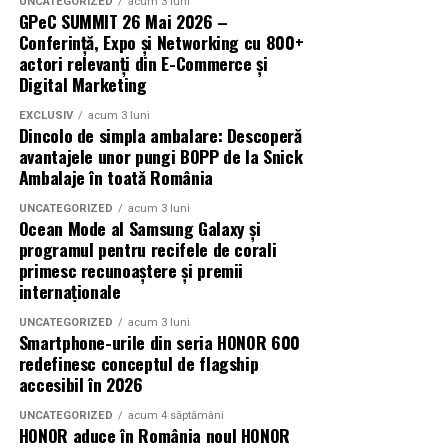
UNCATEGORIZED
acum 3 luni
GPeC SUMMIT 26 Mai 2026 –
Un festival construit
impreuna cu partenerii sai
Conferință, Expo și Networking cu 800+
actori relevanți din E-Commerce și
Summer Well 2026 este un festival Orange, sustinut de
Digital Marketing
parteneri care contribuie la experienta editiei
EXCLUSIV
acum 3 luni
aniversare: glo™, ING, Peroni Nastro Azzurro, Ursus,
Dincolo de simpla ambalare: Descoperă
Bacardi, Martini, Jagermeister, Jack Daniel’s, Mega
avantajele unor pungi BOPP de la Snick
Image, Pepsi, Fashion Days, alpro, Transalpina, vitamin
Ambalaje în toată România
aqua, Lay’s, e-on, Academia de Studii Economice din
UNCATEGORIZED
acum 3 luni
Bucuresti, FABIZ, Bucharest Business School, biciclop,
Ocean Mode al Samsung Galaxy și
syoss, InterContinental Athénée Palace, Secom.
programul pentru recifele de corali
primesc recunoaștere și premii
Abonamentele sunt disponibile pe summerwell.ro la
internaționale
pretul de 513 lei. De asemenea, pot fi achizitionate
UNCATEGORIZED
acum 3 luni
bilete de o zi la pretul de 351 lei pentru vineri si
Smartphone-urile din seria HONOR 600
sambata, respectiv 426.6 lei pentru duminica.
redefinesc conceptul de flagship
accesibil în 2026
UNCATEGORIZED
acum 4 săptămâni
HONOR aduce în România noul HONOR