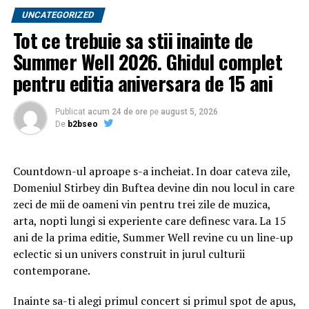
roluri-cheie în diverse departamente din Arad și Oradea,
UNCATEGORIZED
trecând prin sectoarele financiar, vânzări și
Tot ce trebuie sa stii inainte de
managementul diviziei de Food & Beverage (F&B).
Summer Well 2026. Ghidul complet
pentru editia aniversara de 15 ani
Experiența sa multidisciplinară reprezintă un atu în
noua poziție de coordonare a celor două unități din
Sibiu. Mandatul său se va axa pe consolidarea relației cu
Publicat
acum 24 de ore
pe
august 5, 2026
De
b2bseo
clienții, dezvoltarea personalului din subordine și
adaptarea strategiei de ospitalitate la dinamica
economică actuală.
Countdown-ul aproape s-a incheiat. In doar cateva zile,
Domeniul Stirbey din Buftea devine din nou locul in care
„Turismul reprezintă
zeci de mii de oameni vin pentru trei zile de muzica,
pentru mine o a doua casă.
arta, nopti lungi si experiente care definesc vara. La 15
ani de la prima editie, Summer Well revine cu un line-up
Cred foarte mult în puterea
eclectic si un univers construit in jurul culturii
echipelor unite și în
contemporane.
construirea unor
Inainte sa-ti alegi primul concert si primul spot de apus,