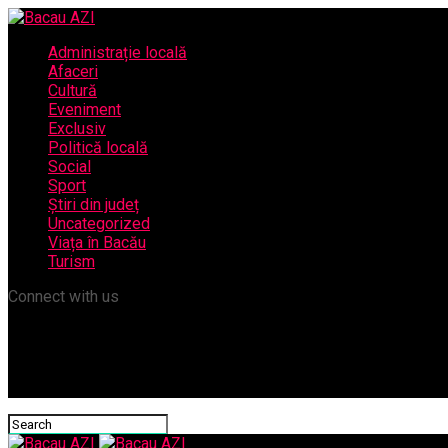
Administrație locală
Afaceri
Cultură
Eveniment
Exclusiv
Politică locală
Social
Sport
Știri din județ
Uncategorized
Viața în Bacău
Turism
Connect with us