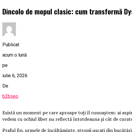
Dincolo de mopul clasic: cum transformă Dy
Publicat
acum o lună
pe
iulie 6, 2026
De
b2bseo
Există un moment pe care aproape toți îl cunoaștem: ai aspira
vedem cu ochiul liber nu reflectă întotdeauna și cât de curate
Praful fin, urmele de încălțăminte, stropii uscați din bucătăr