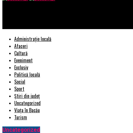
Bacau AZI
Dincolo de mopul clasic: cum transformă Dyson modul în care cu
Administrație locală
Afaceri
Cultură
Eveniment
Exclusiv
Politică locală
Social
Sport
Știri din județ
Uncategorized
Viața în Bacău
Turism
Uncategorized