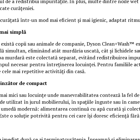
scul de a redistribui impuritățile. În plus, multe dintre noile w
cate curățeniei.
 curățată într-un mod mai eficient și mai igienic, adaptat ritm
mai simplă
 că există copii sau animale de companie, Dyson Clean+Wash™ e
lă simultan, eliminând atât murdăria uscată, cât și lichidele sau
apa murdară este colectată separat, evitând redistribuirea imp
impul necesar pentru întreținerea locuinței. Pentru familiile a
ele mai repetitive activități din casă.
inzător de compact
ii mai mici sau locuințe unde manevrabilitatea contează la fe
de utilizat în jurul mobilierului, în spațiile înguste sau în cam
ea umedă modernă: alimentarea continuă cu apă curată și colect
ste o soluție potrivită pentru cei care își doresc eficiență fără 
mediat după ce ai terminatcurățenia. Înseamnă și eliminarea mur