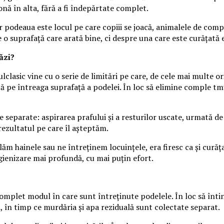
nă în alta, fără a fi îndepărtate complet.
r podeaua este locul pe care copiii se joacă, animalele de com
o suprafață care arată bine, ci despre una care este curățată e
ăzi?
lasic vine cu o serie de limitări pe care, de cele mai multe or
sită pe întreaga suprafață a podelei. În loc să elimine comple t
 separate: aspirarea prafului și a resturilor uscate, urmată de
ezultatul pe care îl așteptăm.
m hainele sau ne întreținem locuințele, era firesc ca și curăța
igienizare mai profundă, cu mai puțin efort.
let modul în care sunt întreținute podelele. În loc să întind
 în timp ce murdăria și apa reziduală sunt colectate separat.