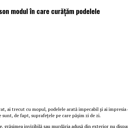
son modul în care curățăm podelele
t, ai trecut cu mopul, podelele arată impecabil și ai impresia c
 sunt, de fapt, suprafețele pe care pășim zi de zi.
ie, grăsimea invizibilă sau murdăria adusă din exterior nu disp