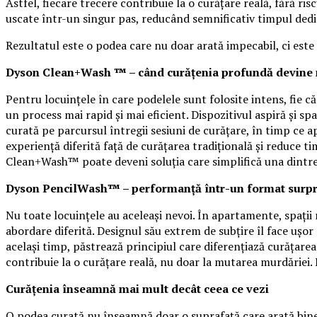
Astfel, fiecare trecere contribuie la o curățare reală, fără ri
uscate într-un singur pas, reducând semnificativ timpul dedi
Rezultatul este o podea care nu doar arată impecabil, ci este
Dyson Clean+Wash ™ – când curățenia profundă devine 
Pentru locuințele în care podelele sunt folosite intens, fie
un process mai rapid și mai eficient. Dispozitivul aspiră și spa
curată pe parcursul întregii sesiuni de curățare, în timp ce 
experiență diferită față de curățarea tradițională și reduce t
Clean+Wash™ poate deveni soluția care simplifică una dintre c
Dyson PencilWash™ – performanță într-un format surpr
Nu toate locuințele au aceleași nevoi. În apartamente, spaț
abordare diferită. Designul său extrem de subțire îl face ușor 
același timp, păstrează principiul care diferențiază curățar
contribuie la o curățare reală, nu doar la mutarea murdăriei. E
Curățenia înseamnă mai mult decât ceea ce vezi
O podea curată nu înseamnă doar o suprafață care arată bine i