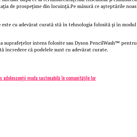
nzația de prospețime din locuință.Pe măsură ce așteptările noas
 este cu adevărat curată stă în tehnologia folosită și în modul
suprafețelor intens folosite sau Dyson PencilWash™ pentru fl
tă încredere că podelele sunt cu adevărat curate.
dus adolescenții moda sustenabilă în comunitățile lor