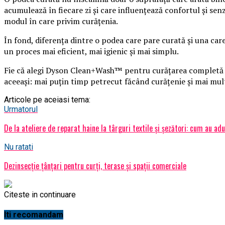
acumulează în fiecare zi și care influențează confortul și se
modul în care privim curățenia.
În fond, diferența dintre o podea care pare curată și una care
un proces mai eficient, mai igienic și mai simplu.
Fie că alegi Dyson Clean+Wash™ pentru curățarea completă a 
aceeași: mai puțin timp petrecut făcând curățenie și mai mul
Articole pe aceiasi tema:
Urmatorul
De la ateliere de reparat haine la târguri textile și șezători: cum au a
Nu ratati
Dezinsecție țânțari pentru curți, terase și spații comerciale
Citeste in continuare
Iti recomandam