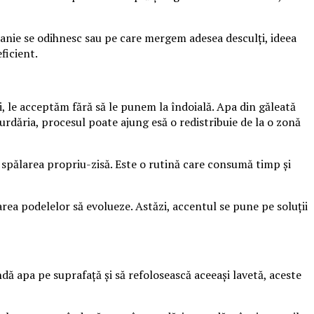
panie se odihnesc sau pe care mergem adesea desculți, ideea
ficient.
i, le acceptăm fără să le punem la îndoială. Apa din găleată
murdăria, procesul poate ajung esă o redistribuie de la o zonă
 spălarea propriu-zisă. Este o rutină care consumă timp și
rea podelelor să evolueze. Astăzi, accentul se pune pe soluții
ă apa pe suprafață și să refolosească aceeași lavetă, aceste