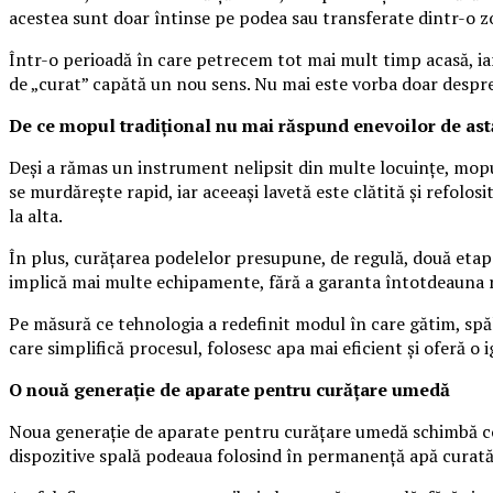
acestea sunt doar întinse pe podea sau transferate dintr-o zo
Într-o perioadă în care petrecem tot mai mult timp acasă, ia
de „curat” capătă un nou sens. Nu mai este vorba doar despre 
De ce mopul tradițional nu mai răspund enevoilor de ast
Deși a rămas un instrument nelipsit din multe locuințe, mopulc
se murdărește rapid, iar aceeași lavetă este clătită și refolo
la alta.
În plus, curățarea podelelor presupune, de regulă, două etape
implică mai multe echipamente, fără a garanta întotdeauna r
Pe măsură ce tehnologia a redefinit modul în care gătim, spălă
care simplifică procesul, folosesc apa mai eficient și oferă o 
O nouă generație de aparate pentru curățare umedă
Noua generație de aparate pentru curățare umedă schimbă comp
dispozitive spală podeaua folosind în permanență apă curată,