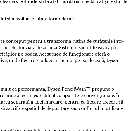
et cleaners pot îndepărta atât murdăria umedă, cât și resturile
ului și nevoilor locuințe lormoderne.
ste conceput pentru a transforma rutina de curățenie într-
 petele din viața de zi cu zi. Sistemul său utilizează apă
urităților pe podea. Acest mod de funcționare oferă o
ctive, unde fiecare zi aduce urme noi pe pardoseală, Dyson
l de mult ca performanța, Dyson PencilWash™ propune o
ere unde accesul este dificil cu aparatele convenționale. În
area separată a apei murdare, pentru ca fiecare trecere să
să sacrifice spațiul de depozitare sau confortul în utilizare.
dăriei invizibile, a reziduurilor și a petelor care se