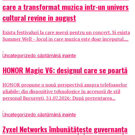
care a transformat muzica intr-un univers
cultural revine in august
Exista festivaluri la care mergi pentru un concert. Si exista
Summer Well – locul in care muzica este doar inceputul....
Uncategorized
o săptămână inainte
HONOR Magic V6: designul care se poartă
HONOR propune o nouă perspectivă asupra telefoanelor
pliabile: din dispozitive tehnologice în accesorii de stil
personal București, 31.07.2026: După prezentarea...
Uncategorized
o săptămână inainte
Zyxel Networks îmbunătățește guvernanța