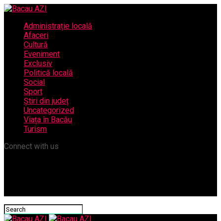
Administrație locală
Afaceri
Cultură
Eveniment
Exclusiv
Politică locală
Social
Sport
Știri din județ
Uncategorized
Viața în Bacău
Turism
Connect with us