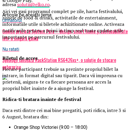
si Google Play.
adresa
solutii@elko.ro
.
Aici vei gasi programul complet pe zile, harta festivalului,
Articole pe aceiasi tema:
zonele de food & drinks, activitatile de entertainment,
Urmatorul
informatiile utile si biletele achizitionate online. Activeaza
notificarile pentru a primi in timp real toate update-urile
Gewiss prezintă System Pura – design, smart home și sustenabilitate
importante pe parcursul festivalului.
într-o singură gamă
Nu ratati
Biletul de acces
Synology lansează RackStation RS6426xs+, o soluție de stocare
enterprise
Fiecare participant trebuie sa prezinte propriul bilet la
intrare, in format digital sau tiparit. Daca vii impreuna cu
prietenii, asigura-te ca fiecare persoana are acces la
propriul bilet inainte de a ajunge la festival.
Ridica-t
i br
at
ara
inainte de festival
Daca esti dintre cei mai bine pregatiti, poti ridica, intre 3 si
6 August, bratara din:
Orange Shop Victoriei (9:00 – 18:00)