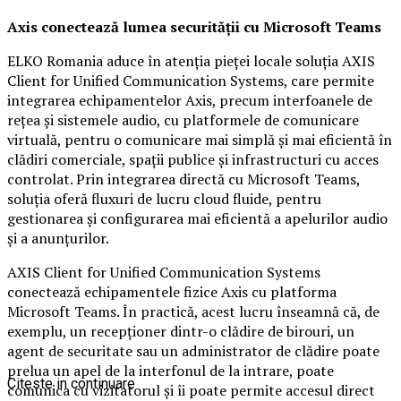
Axis conectează lumea securității cu Microsoft Teams
ELKO Romania aduce în atenția pieței locale soluția AXIS
Client for Unified Communication Systems, care permite
integrarea echipamentelor Axis, precum interfoanele de
rețea și sistemele audio, cu platformele de comunicare
virtuală, pentru o comunicare mai simplă și mai eficientă în
clădiri comerciale, spații publice și infrastructuri cu acces
controlat. Prin integrarea directă cu Microsoft Teams,
soluția oferă fluxuri de lucru cloud fluide, pentru
gestionarea și configurarea mai eficientă a apelurilor audio
și a anunțurilor.
AXIS Client for Unified Communication Systems
conectează echipamentele fizice Axis cu platforma
Microsoft Teams. În practică, acest lucru înseamnă că, de
exemplu, un recepționer dintr-o clădire de birouri, un
agent de securitate sau un administrator de clădire poate
prelua un apel de la interfonul de la intrare, poate
Citeste in continuare
comunica cu vizitatorul și îi poate permite accesul direct