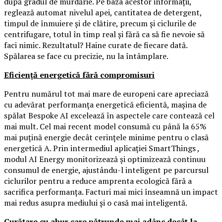
după gradul de murdărie. Pe baza acestor informații,
reglează automat nivelul apei, cantitatea de detergent,
timpul de înmuiere și de clătire, precum și ciclurile de
centrifugare, totul în timp real și fără ca să fie nevoie să
faci nimic. Rezultatul? Haine curate de fiecare dată.
Spălarea se face cu precizie, nu la întâmplare.
Eficiență energetică fără compromisuri
Pentru numărul tot mai mare de europeni care apreciază
cu adevărat performanța energetică eficientă, mașina de
spălat Bespoke AI excelează în aspectele care contează cel
mai mult. Cel mai recent model consumă cu până la 65%
mai puțină energie decât cerințele minime pentru o clasă
energetică A. Prin intermediul aplicației SmartThings ,
modul AI Energy monitorizează și optimizează continuu
consumul de energie, ajustându-l inteligent pe parcursul
ciclurilor pentru a reduce amprenta ecologică fără a
sacrifica performanța. Facturi mai mici înseamnă un impact
mai redus asupra mediului și o casă mai inteligentă.
Curățare cu abur care pătrunde mai adânc decât la