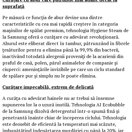
suprafață
Pe măsură ce funcția de abur devine una dintre
caracteristicile cu cea mai rapidă creștere în categoria
mașinilor de spălat premium, tehnologia Hygiene Steam de
la Samsung oferă o curățare cu adevărat revoluționară.
Aburul este eliberat direct în tambur, pătrunzând în fibrele
țesăturilor pentru a elimina până la 99,9% din bacterii,
inactivând totodată alergenii proveniți de la acarienii din
praful de casă, polen, părul animalelor de companie și
ciuperci: amenințările invizibile pe care un ciclu standard
de spălare pur și simplu nu le poate elimina.
Curățare impecabilă, extrem de delicată
A curăța cu adevărat hainele nu ar trebui să însemne
supunerea lor la o uzură inutilă. Tehnologia AI Ecobubble
de la Samsung dizolvă detergentul într-o spumă fină și
penetrantă înainte chiar de începerea ciclului. Tehnologia
este deosebit de eficientă la temperaturi mai scăzute,
îmbunătățind îndepărtarea murdăriei cu până la 20%, iar