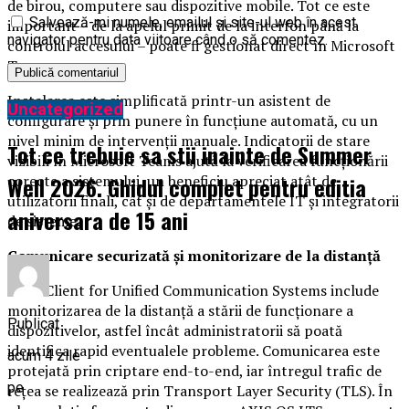
de birou, computere sau dispozitive mobile. Tot ce este
Salvează-mi numele, emailul și site-ul web în acest
important – de la apelul primit de la interfon până la
navigator pentru data viitoare când o să comentez.
controlul accesului – poate fi gestionat direct în Microsoft
Teams.
Instalarea este simplificată printr-un asistent de
Uncategorized
configurare și prin punere în funcțiune automată, cu un
nivel minim de intervenții manuale. Indicatorii de stare
Tot ce trebuie sa stii inainte de Summer
vizibili în Microsoft Teams ajută la verificarea funcționării
Well 2026. Ghidul complet pentru editia
corecte a sistemului, un beneficiu apreciat atât de
utilizatorii finali, cât și de departamentele IT și integratorii
aniversara de 15 ani
de sisteme.
Comunicare securizată și monitorizare de la distanță
AXIS Client for Unified Communication Systems include
monitorizarea de la distanță a stării de funcționare a
Publicat
dispozitivelor, astfel încât administratorii să poată
identifica rapid eventualele probleme. Comunicarea este
acum 4 zile
protejată prin criptare end-to-end, iar întregul trafic de
pe
rețea se realizează prin Transport Layer Security (TLS). În