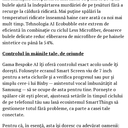
bulele ajută la îndepărtarea murdăriei de pe țesături fără a
recurge la căldură ridicată. Mai puține spălări la
temperaturi ridicate înseamnă haine care arată ca noi mai
mult timp. Tehnologia AI Ecobubble este extrem de
eficientă în combinație cu ciclul Less Microfiber, deoarece
bulele delicate reduc eliberarea de microfibre de pe hainele
sintetice cu până la 54%.
Controlul în mâinile tale, de oriunde
Gama Bespoke AI îți oferă controlul exact acolo unde îți
dorești. Folosește ecranul Smart Screen viu de 7 inch
pentru a seta ciclurile și a verifica progresul sau pur și
simplu cere-i lui Bixby — asistentul vocal îmbunătățit al
Samsung — să se ocupe de asta pentru tine. Pornește o
spălare cât ești plecat, ajustează setările în timpul ciclului
de pe telefonul tău sau lasă ecosistemul SmartThings să
gestioneze totul fără probleme, ca parte a casei tale
conectate.
Pentru că, în esență, asta își doresc cu adevărat oamenii: