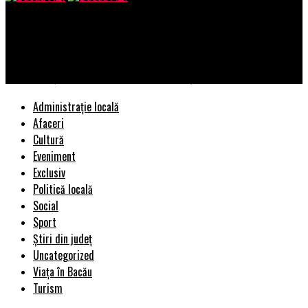
Bacau AZI
ELKO prezintă soluția integrată de la Axis: Interfoane,
difuzoare și puncte de acces sub aceeași umbrelă
Administrație locală
Afaceri
Cultură
Eveniment
Exclusiv
Politică locală
Social
Sport
Știri din județ
Uncategorized
Viața în Bacău
Turism