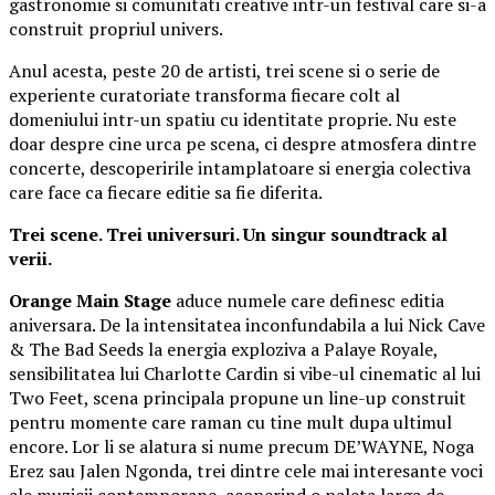
gastronomie si comunitati creative intr-un festival care si-a
construit propriul univers.
Anul acesta, peste 20 de artisti, trei scene si o serie de
experiente curatoriate transforma fiecare colt al
domeniului intr-un spatiu cu identitate proprie. Nu este
doar despre cine urca pe scena, ci despre atmosfera dintre
concerte, descoperirile intamplatoare si energia colectiva
care face ca fiecare editie sa fie diferita.
Trei scene. Trei universuri. Un singur soundtrack al
verii.
Orange Main Stage
aduce numele care definesc editia
aniversara. De la intensitatea inconfundabila a lui Nick Cave
& The Bad Seeds la energia exploziva a Palaye Royale,
sensibilitatea lui Charlotte Cardin si vibe-ul cinematic al lui
Two Feet, scena principala propune un line-up construit
pentru momente care raman cu tine mult dupa ultimul
encore. Lor li se alatura si nume precum DE’WAYNE, Noga
Erez sau Jalen Ngonda, trei dintre cele mai interesante voci
ale muzicii contemporane, acoperind o paleta larga de