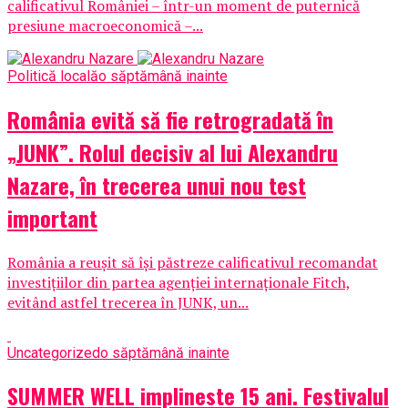
calificativul României – într-un moment de puternică
presiune macroeconomică –...
Politică locală
o săptămână inainte
România evită să fie retrogradată în
„JUNK”. Rolul decisiv al lui Alexandru
Nazare, în trecerea unui nou test
important
România a reușit să își păstreze calificativul recomandat
investițiilor din partea agenției internaționale Fitch,
evitând astfel trecerea în JUNK, un...
Uncategorized
o săptămână inainte
SUMMER WELL implineste 15 ani. Festivalul