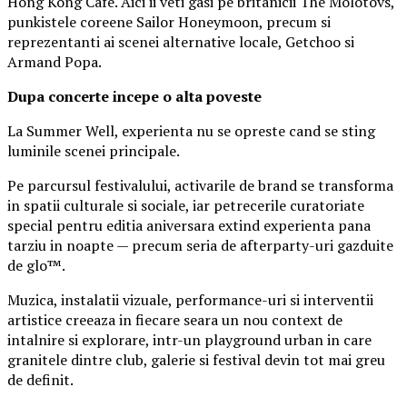
Hong Kong Cafe. Aici ii veti gasi pe britanicii The Molotovs,
punkistele coreene Sailor Honeymoon, precum si
reprezentanti ai scenei alternative locale, Getchoo si
Armand Popa.
Dupa concerte incepe o alta poveste
La Summer Well, experienta nu se opreste cand se sting
luminile scenei principale.
Pe parcursul festivalului, activarile de brand se transforma
in spatii culturale si sociale, iar petrecerile curatoriate
special pentru editia aniversara extind experienta pana
tarziu in noapte — precum seria de afterparty-uri gazduite
de glo™.
Muzica, instalatii vizuale, performance-uri si interventii
artistice creeaza in fiecare seara un nou context de
intalnire si explorare, intr-un playground urban in care
granitele dintre club, galerie si festival devin tot mai greu
de definit.