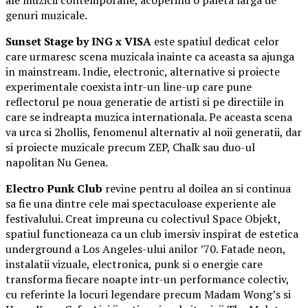
genuri muzicale.
Sunset Stage by ING x VISA
este spatiul dedicat celor
care urmaresc scena muzicala inainte ca aceasta sa ajunga
in mainstream. Indie, electronic, alternative si proiecte
experimentale coexista intr-un line-up care pune
reflectorul pe noua generatie de artisti si pe directiile in
care se indreapta muzica internationala. Pe aceasta scena
va urca si 2hollis, fenomenul alternativ al noii generatii, dar
si proiecte muzicale precum ZEP, Chalk sau duo-ul
napolitan Nu Genea.
Electro Punk Club
revine pentru al doilea an si continua
sa fie una dintre cele mai spectaculoase experiente ale
festivalului. Creat impreuna cu colectivul Space Objekt,
spatiul functioneaza ca un club imersiv inspirat de estetica
underground a Los Angeles-ului anilor ’70. Fatade neon,
instalatii vizuale, electronica, punk si o energie care
transforma fiecare noapte intr-un performance colectiv,
cu referinte la locuri legendare precum Madam Wong’s si