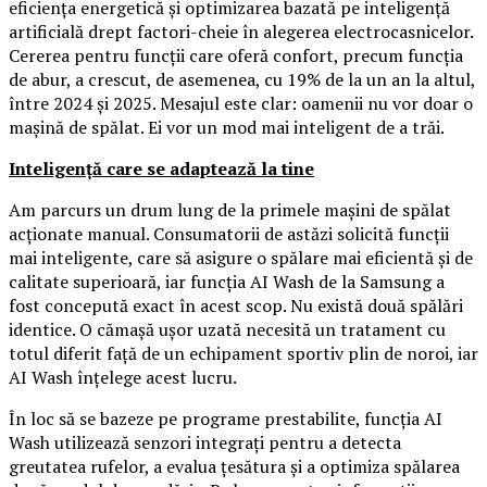
eficiența energetică și optimizarea bazată pe inteligență
artificială drept factori-cheie în alegerea electrocasnicelor.
Cererea pentru funcții care oferă confort, precum funcția
de abur, a crescut, de asemenea, cu 19% de la un an la altul,
între 2024 și 2025. Mesajul este clar: oamenii nu vor doar o
mașină de spălat. Ei vor un mod mai inteligent de a trăi.
Inteligență care se adaptează la tine
Am parcurs un drum lung de la primele mașini de spălat
acționate manual. Consumatorii de astăzi solicită funcții
mai inteligente, care să asigure o spălare mai eficientă și de
calitate superioară, iar funcția AI Wash de la Samsung a
fost concepută exact în acest scop. Nu există două spălări
identice. O cămașă ușor uzată necesită un tratament cu
totul diferit față de un echipament sportiv plin de noroi, iar
AI Wash înțelege acest lucru.
În loc să se bazeze pe programe prestabilite, funcția AI
Wash utilizează senzori integrați pentru a detecta
greutatea rufelor, a evalua țesătura și a optimiza spălarea