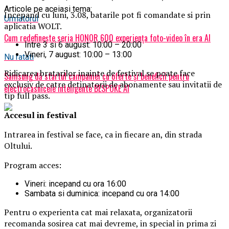
Articole pe aceiasi tema:
Incepand cu luni, 3.08, batarile pot fi comandate si prin
Urmatorul
aplicatia WOLT.
Cum redefinește seria HONOR 600 experiența foto-video în era AI
Intre 3 si 6 august: 10:00 – 20:00
Vineri, 7 august: 10:00 – 13:00
Nu ratati
Ridicarea bratarilor inainte de festival se poate face
Samsung dă startul campaniei cu oferte și beneficii pentru
exclusiv de catre detinatorii de abonamente sau invitatii de
electrocasnicele inteligente BESPOKE AI
tip full pass.
Accesul i
n festival
Intrarea in festival se face, ca in fiecare an, din strada
Oltului.
Program acces:
Vineri: incepand cu ora 16:00
Sambata si duminica: incepand cu ora 14:00
Pentru o experienta cat mai relaxata, organizatorii
recomanda sosirea cat mai devreme, in special in prima zi