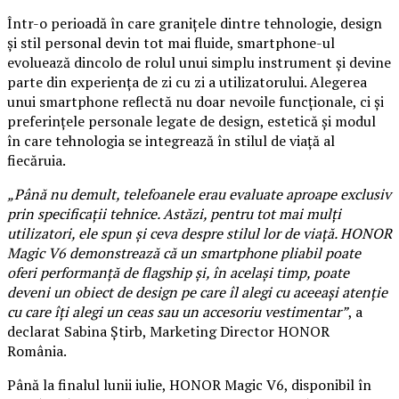
Într-o perioadă în care granițele dintre tehnologie, design
și stil personal devin tot mai fluide, smartphone-ul
evoluează dincolo de rolul unui simplu instrument și devine
parte din experiența de zi cu zi a utilizatorului. Alegerea
unui smartphone reflectă nu doar nevoile funcționale, ci și
preferințele personale legate de design, estetică și modul
în care tehnologia se integrează în stilul de viață al
fiecăruia.
„Până nu demult, telefoanele erau evaluate aproape exclusiv
prin specificații tehnice. Astăzi, pentru tot mai mulți
utilizatori, ele spun și ceva despre stilul lor de viață. HONOR
Magic V6 demonstrează că un smartphone pliabil poate
oferi performanță de flagship și, în același timp, poate
deveni un obiect de design pe care îl alegi cu aceeași atenție
cu care îți alegi un ceas sau un accesoriu vestimentar”
, a
declarat Sabina Știrb, Marketing Director HONOR
România.
Până la finalul lunii iulie, HONOR Magic V6, disponibil în