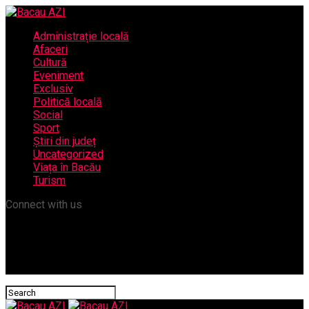
Administrație locală
Afaceri
Cultură
Eveniment
Exclusiv
Politică locală
Social
Sport
Știri din județ
Uncategorized
Viața în Bacău
Turism
Connect with us