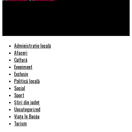
Bacau AZI
Philips lansează primul monitor standalone cu ecran pe ambele
laturi
Administrație locală
Afaceri
Cultură
Eveniment
Exclusiv
Politică locală
Social
Sport
Știri din județ
Uncategorized
Viața în Bacău
Turism