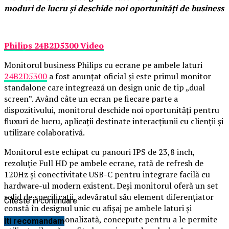
moduri de lucru și deschide noi oportunități de business
Philips 24B2D5300 Video
Monitorul business Philips cu ecrane pe ambele laturi
24B2D5300
a fost anunțat oficial și este primul monitor
standalone care integrează un design unic de tip „dual
screen”. Având câte un ecran pe fiecare parte a
dispozitivului, monitorul deschide noi oportunități pentru
fluxuri de lucru, aplicații destinate interacțiunii cu clienții și
utilizare colaborativă.
Monitorul este echipat cu panouri IPS de 23,8 inch,
rezoluție Full HD pe ambele ecrane, rată de refresh de
120Hz și conectivitate USB-C pentru integrare facilă cu
hardware-ul modern existent. Deși monitorul oferă un set
solid de specificații, adevăratul său element diferențiator
Citeste in continuare
constă în designul unic cu afișaj pe ambele laturi și
construcția personalizată, concepute pentru a le permite
Iti recomandam