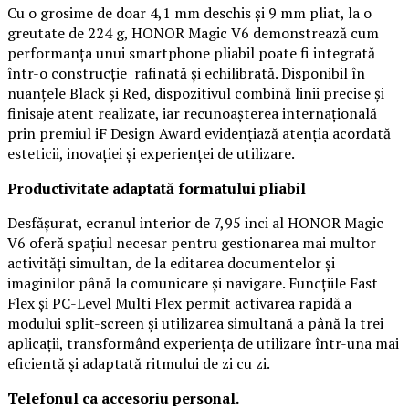
Cu o grosime de doar 4,1 mm deschis și 9 mm pliat, la o
greutate de 224 g, HONOR Magic V6 demonstrează cum
performanța unui smartphone pliabil poate fi integrată
într-o construcție rafinată și echilibrată. Disponibil în
nuanțele Black și Red, dispozitivul combină linii precise și
finisaje atent realizate, iar recunoașterea internațională
prin premiul iF Design Award evidențiază atenția acordată
esteticii, inovației și experienței de utilizare.
Productivitate adaptată formatului pliabil
Desfășurat, ecranul interior de 7,95 inci al HONOR Magic
V6 oferă spațiul necesar pentru gestionarea mai multor
activități simultan, de la editarea documentelor și
imaginilor până la comunicare și navigare. Funcțiile Fast
Flex și PC-Level Multi Flex permit activarea rapidă a
modului split-screen și utilizarea simultană a până la trei
aplicații, transformând experiența de utilizare într-una mai
eficientă și adaptată ritmului de zi cu zi.
Telefonul ca accesoriu personal.