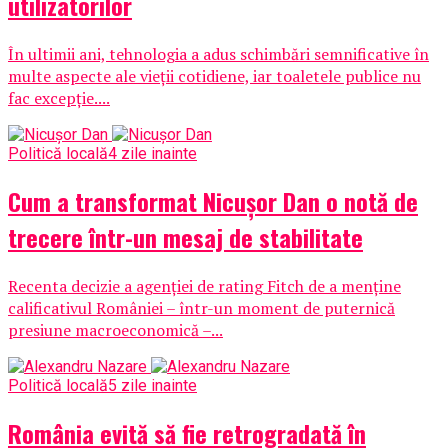
utilizatorilor
În ultimii ani, tehnologia a adus schimbări semnificative în
multe aspecte ale vieții cotidiene, iar toaletele publice nu
fac excepție....
Politică locală
4 zile inainte
Cum a transformat Nicușor Dan o notă de
trecere într-un mesaj de stabilitate
Recenta decizie a agenției de rating Fitch de a menține
calificativul României – într-un moment de puternică
presiune macroeconomică –...
Politică locală
5 zile inainte
România evită să fie retrogradată în