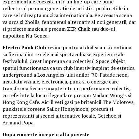
experimentale coexista intr-un line-up care pune
reflectorul pe noua generatie de artisti si pe directiile in
care se indreapta muzica internationala. Pe aceasta scena
va urca si 2hollis, fenomenul alternativ al noii generatii, dar
si proiecte muzicale precum ZEP, Chalk sau duo-ul
napolitan Nu Genea.
Electro Punk Club
revine pentru al doilea an si continua
sa fie una dintre cele mai spectaculoase experiente ale
festivalului. Creat impreuna cu colectivul Space Objekt,
spatiul functioneaza ca un club imersiv inspirat de estetica
underground a Los Angeles-ului anilor ’70. Fatade neon,
instalatii vizuale, electronica, punk si o energie care
transforma fiecare noapte intr-un performance colectiv,
cu referinte la locuri legendare precum Madam Wong’s si
Hong Kong Cafe. Aici ii veti gasi pe britanicii The Molotovs,
punkistele coreene Sailor Honeymoon, precum si
reprezentanti ai scenei alternative locale, Getchoo si
Armand Popa.
Dupa concerte incepe o alta poveste