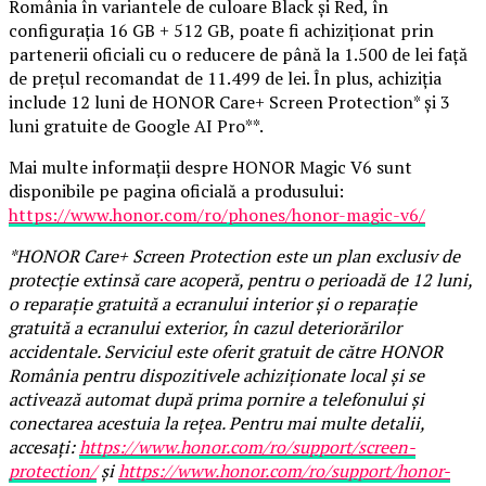
România în variantele de culoare Black și Red, în
configurația 16 GB + 512 GB, poate fi achiziționat prin
partenerii oficiali cu o reducere de până la 1.500 de lei față
de prețul recomandat de 11.499 de lei. În plus, achiziția
include 12 luni de HONOR Care+ Screen Protection* și 3
luni gratuite de Google AI Pro**.
Mai multe informații despre HONOR Magic V6 sunt
disponibile pe pagina oficială a produsului:
https://www.honor.com/ro/phones/honor-magic-v6/
*HONOR Care+ Screen Protection este un plan exclusiv de
protecție extinsă care acoperă, pentru o perioadă de 12 luni,
o reparație gratuită a ecranului interior și o reparație
gratuită a ecranului exterior, în cazul deteriorărilor
accidentale. Serviciul este oferit gratuit de către HONOR
România pentru dispozitivele achiziționate local și se
activează automat după prima pornire a telefonului și
conectarea acestuia la rețea. Pentru mai multe detalii,
accesați:
https://www.honor.com/ro/support/screen-
protection/
și
https://www.honor.com/ro/support/honor-