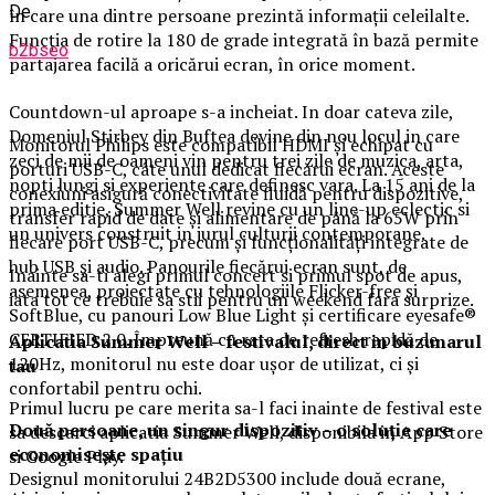
De
în care una dintre persoane prezintă informații celeilalte.
Funcția de rotire la 180 de grade integrată în bază permite
b2bseo
partajarea facilă a oricărui ecran, în orice moment.
Countdown-ul aproape s-a incheiat. In doar cateva zile,
Domeniul Stirbey din Buftea devine din nou locul in care
Monitorul Philips este compatibil HDMI și echipat cu
zeci de mii de oameni vin pentru trei zile de muzica, arta,
porturi USB-C, câte unul dedicat fiecărui ecran. Aceste
nopti lungi si experiente care definesc vara. La 15 ani de la
conexiuni asigură conectivitate fluidă pentru dispozitive,
prima editie, Summer Well revine cu un line-up eclectic si
transfer rapid de date și alimentare de până la 65W prin
un univers construit in jurul culturii contemporane.
fiecare port USB-C, precum și funcționalități integrate de
hub USB și audio. Panourile fiecărui ecran sunt, de
Inainte sa-ti alegi primul concert si primul spot de apus,
asemenea, proiectate cu tehnologiile Flicker-free și
iata tot ce trebuie sa stii pentru un weekend fara surprize.
SoftBlue, cu panouri Low Blue Light și certificare eyesafe®
CERTIFIED 2.0. Împreună cu rata de refresh rapidă de
Aplica
t
ia Summer Well
– festivalul, direct in buzunarul
120Hz, monitorul nu este doar ușor de utilizat, ci și
tau
confortabil pentru ochi.
Primul lucru pe care merita sa-l faci inainte de festival este
Două persoane, un singur dispozitiv – o soluție care
sa descarci aplicatia Summer Well, disponibila in App Store
economisește spațiu
si Google Play.
Designul monitorului 24B2D5300 include două ecrane,