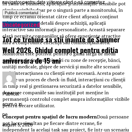
navigator pentru data viitoare când o să comentez.
În zona de business, aplicațiile și informațiile sensibile pot
rămâne vizibile doar pe o singură parte a monitorului, în
timp ce ecranul orientat către client afișează conținut
relevant, precum detalii despre achiziții, aplicații
Uncategorized
interactive sau informații personalizate. Această separare
clară permite companiilor să ofere experiențe atractive
Tot ce trebuie sa stii inainte de Summer
fără a compromite eficiența sau confidențialitatea.
Well 2026. Ghidul complet pentru editia
Monitorul este potrivit pentru o gamă largă de medii
aniversara de 15 ani
profesionale, inclusiv birouri cu zone de recepție, bănci,
unități medicale, ghișee de servicii și multe alte scenarii
unde interacțiunea cu clienții este necesară. Acesta poate
susține un proces de check-in fluid, interacțiuni cu clienții
în timp real și gestionarea securizată a datelor sensibile,
deoarece companiile sau instituțiil pot menține în
Publicat
permanență controlul complet asupra informațiilor vizibile
acum o zi
pentru fiecare utilizator.
pe
Conceput pentru spațiul de lucru modern
Două persoane
pot lucra simultan pe fiecare dintre ecrane, fie
august 5, 2026
independent la același task sau proiect, fie într-un scenariu