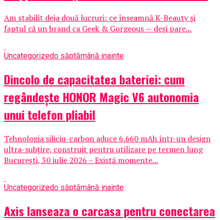
Am stabilit deja două lucruri: ce înseamnă K-Beauty și
faptul că un brand ca Geek & Gorgeous — deși pare...
Uncategorized
o săptămână inainte
Dincolo de capacitatea bateriei: cum
regândește HONOR Magic V6 autonomia
unui telefon pliabil
Tehnologia siliciu-carbon aduce 6.660 mAh într-un design
ultra-subțire, construit pentru utilizare pe termen lung
București, 30 iulie 2026 – Există momente...
Uncategorized
o săptămână inainte
Axis lanseaza o carcasa pentru conectarea