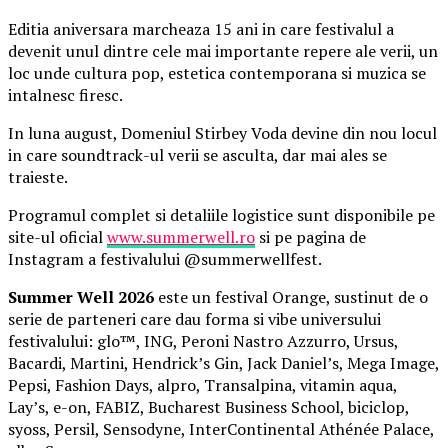
Editia aniversara marcheaza 15 ani in care festivalul a
devenit unul dintre cele mai importante repere ale verii, un
loc unde cultura pop, estetica contemporana si muzica se
intalnesc firesc.
In luna august, Domeniul Stirbey Voda devine din nou locul
in care soundtrack-ul verii se asculta, dar mai ales se
traieste.
Programul complet si detaliile logistice sunt disponibile pe
site-ul oficial
www.summerwell.ro
si pe pagina de
Instagram a festivalului @summerwellfest.
Summer Well 2026
este un festival Orange, sustinut de o
serie de parteneri care dau forma si vibe universului
festivalului: glo™, ING, Peroni Nastro Azzurro, Ursus,
Bacardi, Martini, Hendrick’s Gin, Jack Daniel’s, Mega Image,
Pepsi, Fashion Days, alpro, Transalpina, vitamin aqua,
Lay’s, e-on, FABIZ, Bucharest Business School, biciclop,
syoss, Persil, Sensodyne, InterContinental Athénée Palace,