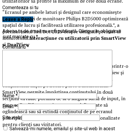
utilizatorilor să profite la maximum de cele două ecrane.
Comenteaza si tu
“Ecranul pe ambele laturi și designul care economisește
spațiu ale seriei de monitoare Philips B2D5000 optimizează
Leave a Reply
spațiul de lucru și facilitează utilizarea profesională.”, a
precizat juriul Red Dot 2025 despre designul premiat al
Adresa ta de email nu va fi publicată.
Câmpurile obligatorii
sunt marcate cu
*
monitorului.
Interacțiune cu utilizatorii prin SmartView
și DualView
Comentariu
*
Monitorul oferă noi oportunități pentru companii printr-o
experiență de tip „front-desk”. Tehnologiile SmartView și
DualView introduc un mod inovator de gestionare a
conținutului afișat pe fiecare parte a monitorului.
SmartView permite împărțirea conținutului în două
Nume
*
secțiuni virtuale pornind de la o singură sursă de input, în
timp ce DualView permite ca ecranul din spate să
Email
*
oglindească sau să extindă conținutul de pe ecranul
principal. Astfel, pot fi create experiențe personalizate
Site web
pentru clienți sau vizitatori.
Salvează-mi numele, emailul și site-ul web în acest