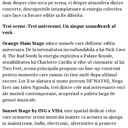
doar despre cine urca pe scena, ci despre atmosfera dintre
concerte, descoperirile intamplatoare si energia colectiva
care face ca fiecare editie sa fie diferita.
Trei scene. Trei universuri. Un singur soundtrack al
verii.
Orange Main Stage
aduce numele care definesc editia
aniversara. De la intensitatea inconfundabila a lui Nick Cave
& The Bad Seeds la energia exploziva a Palaye Royale,
sensibilitatea lui Charlotte Cardin si vibe-ul cinematic al lui
Two Feet, scena principala propune un line-up construit
pentru momente care raman cu tine mult dupa ultimul
encore. Lor li se alatura si nume precum DE’WAYNE, Noga
Erez sau Jalen Ngonda, trei dintre cele mai interesante voci
ale muzicii contemporane, acoperind o paleta larga de
genuri muzicale.
Sunset Stage by ING x VISA
este spatiul dedicat celor
care urmaresc scena muzicala inainte ca aceasta sa ajunga
in mainstream. Indie, electronic, alternative si proiecte