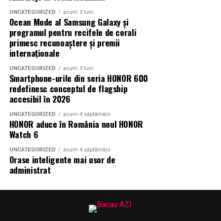
parteneri care contribuie la experienta editiei
UNCATEGORIZED
acum 3 luni
aniversare: glo™, ING, Peroni Nastro Azzurro, Ursus,
Ocean Mode al Samsung Galaxy și
Bacardi, Martini, Jagermeister, Jack Daniel’s, Mega
programul pentru recifele de corali
Image, Pepsi, Fashion Days, alpro, Transalpina, vitamin
primesc recunoaștere și premii
internaționale
aqua, Lay’s, e-on, Academia de Studii Economice din
Bucuresti, FABIZ, Bucharest Business School, biciclop,
UNCATEGORIZED
acum 3 luni
syoss, InterContinental Athénée Palace, Secom.
Smartphone-urile din seria HONOR 600
redefinesc conceptul de flagship
accesibil în 2026
Abonamentele sunt disponibile pe summerwell.ro la
pretul de 513 lei. De asemenea, pot fi achizitionate
UNCATEGORIZED
acum 4 săptămâni
bilete de o zi la pretul de 351 lei pentru vineri si
HONOR aduce în România noul HONOR
Watch 6
sambata, respectiv 426.6 lei pentru duminica.
UNCATEGORIZED
acum 4 săptămâni
Orase inteligente mai usor de
administrat