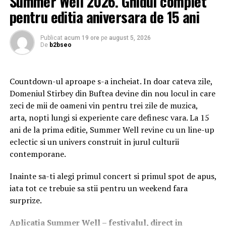
Summer Well 2026. Ghidul complet
schimb, comanditarii contribuie in principal cu capital si
pentru editia aniversara de 15 ani
raspund doar in limita aportului adus.
Aceasta diferenta transforma SCS-ul intr-o combinatie
Publicat
acum 19 ore
pe
august 5, 2026
intre parteneriat si investitie. In unele cazuri,
De
b2bseo
comanditarii sunt investitori pasivi, interesati exclusiv
de profit. In alte situatii, acestia pot influenta strategia
Countdown-ul aproape s-a incheiat. In doar cateva zile,
companiei fara a participa direct la administrare. De aici
Domeniul Stirbey din Buftea devine din nou locul in care
rezulta una dintre cele mai mari diferente dintre
zeci de mii de oameni vin pentru trei zile de muzica,
societatile in comandita simpla: gradul de implicare al
arta, nopti lungi si experiente care definesc vara. La 15
asociatilor.
ani de la prima editie, Summer Well revine cu un line-up
Domenii in care SCS-ul poate functiona eficient
eclectic si un univers construit in jurul culturii
contemporane.
Societatile in comandita simpla sunt intalnite mai ales
in afaceri de familie, firme de consultanta, agricultura
Inainte sa-ti alegi primul concert si primul spot de apus,
sau proiecte care necesita capital din partea unor
iata tot ce trebuie sa stii pentru un weekend fara
investitori ce nu doresc sa isi asume conducerea
surprize.
operationala. In astfel de situatii, forma juridica permite
Aplica
t
ia Summer Well
– festivalul, direct in
impartirea clara a responsabilitatilor si a riscurilor.