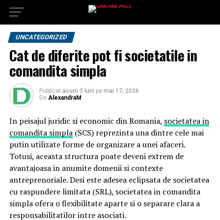
UNCATEGORIZED
Cat de diferite pot fi societatile in
comandita simpla
Publicat
acum 3 luni
pe
mai 17, 2026
De
AlexandraM
In peisajul juridic si economic din Romania,
societatea in
comandita simpla
(SCS) reprezinta una dintre cele mai
putin utilizate forme de organizare a unei afaceri.
Totusi, aceasta structura poate deveni extrem de
avantajoasa in anumite domenii si contexte
antreprenoriale. Desi este adesea eclipsata de societatea
cu raspundere limitata (SRL), societatea in comandita
simpla ofera o flexibilitate aparte si o separare clara a
responsabilitatilor intre asociati.