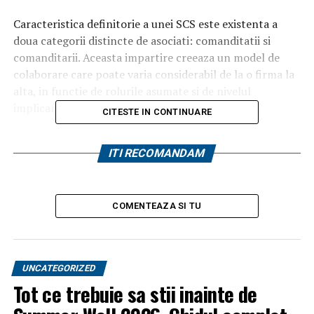
Caracteristica definitorie a unei SCS este existenta a
doua categorii distincte de asociati: comanditatii si
comanditarii. Aceasta impartire creeaza un model de
colaborare care poate varia considerabil de la o firma la
alta, in functie de rolurile asumate si de nivelul
implicarii fiecarei parti.
CITESTE IN CONTINUARE
Cine conduce si cine investeste
ITI RECOMANDAM
in societatile cu comandita
simpla?
COMENTEAZA SI TU
In cadrul unei societati in comandita simpla,
comanditatii sunt cei care administreaza efectiv
afacerea si raspund nelimitat pentru obligatiile
UNCATEGORIZED
societatii. Cu alte cuvinte, patrimoniul lor personal
Tot ce trebuie sa stii inainte de
poate fi folosit pentru acoperirea datoriilor firmei. In