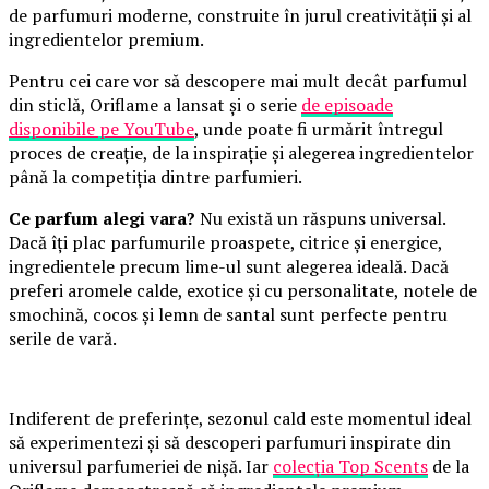
de parfumuri moderne, construite în jurul creativității și al
ingredientelor premium.
Pentru cei care vor să descopere mai mult decât parfumul
din sticlă, Oriflame a lansat și o serie
de episoade
disponibile pe YouTube
, unde poate fi urmărit întregul
proces de creație, de la inspirație și alegerea ingredientelor
până la competiția dintre parfumieri.
Ce parfum alegi vara?
Nu există un răspuns universal.
Dacă îți plac parfumurile proaspete, citrice și energice,
ingredientele precum lime-ul sunt alegerea ideală. Dacă
preferi aromele calde, exotice și cu personalitate, notele de
smochină, cocos și lemn de santal sunt perfecte pentru
serile de vară.
Indiferent de preferințe, sezonul cald este momentul ideal
să experimentezi și să descoperi parfumuri inspirate din
universul parfumeriei de nișă. Iar
colecția Top Scents
de la