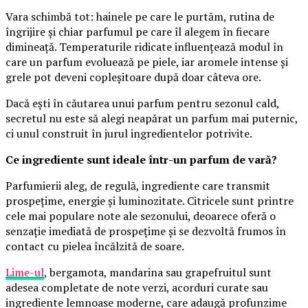
Vara schimbă tot: hainele pe care le purtăm, rutina de
îngrijire și chiar parfumul pe care îl alegem în fiecare
dimineață. Temperaturile ridicate influențează modul în
care un parfum evoluează pe piele, iar aromele intense și
grele pot deveni copleșitoare după doar câteva ore.
Dacă ești în căutarea unui parfum pentru sezonul cald,
secretul nu este să alegi neapărat un parfum mai puternic,
ci unul construit în jurul ingredientelor potrivite.
Ce ingrediente sunt ideale într-un parfum de vară?
Parfumierii aleg, de regulă, ingrediente care transmit
prospețime, energie și luminozitate. Citricele sunt printre
cele mai populare note ale sezonului, deoarece oferă o
senzație imediată de prospețime și se dezvoltă frumos în
contact cu pielea încălzită de soare.
Lime-ul
, bergamota, mandarina sau grapefruitul sunt
adesea completate de note verzi, acorduri curate sau
ingrediente lemnoase moderne, care adaugă profunzime