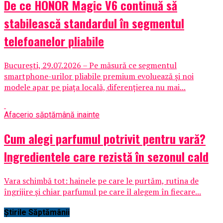
De ce HONOR Magic V6 continuă să
stabilească standardul în segmentul
telefoanelor pliabile
București, 29.07.2026 – Pe măsură ce segmentul
smartphone-urilor pliabile premium evoluează și noi
modele apar pe piața locală, diferențierea nu mai...
Afaceri
o săptămână inainte
Cum alegi parfumul potrivit pentru vară?
Ingredientele care rezistă în sezonul cald
Vara schimbă tot: hainele pe care le purtăm, rutina de
îngrijire și chiar parfumul pe care îl alegem în fiecare...
Știrile Săptămânii