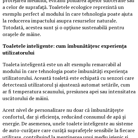
protejarea mediului, evitând poluarea apelor subterane sau
a celor de suprafață. Toaletele ecologice reprezintă un
exemplu perfect al modului în care tehnologia poate ajuta
la reducerea impactului asupra resurselor naturale.
Totodată, acestea sunt și o opțiune sustenabilă pentru
orașele de mâine.
Toaletele inteligente: cum îmbunătățesc experiența
utilizatorului
Toaleta inteligentă este un alt exemplu remarcabil al
modului în care tehnologia poate îmbunătăți experiența
utilizatorului. Această toaletă este echipată cu senzori care
detectează utilizatorul și ajustează automat setările, cum
ar fi temperatura scaunului, presiunea apei sau intensitatea
uscătorului de mâini.
Acest nivel de personalizare nu doar că îmbunătățește
confortul, dar și eficiența, reducând consumul de apă și
energie. De asemenea, unele toalete inteligente au sisteme
de auto-curățare care curăță suprafețele sensibile la fiecare
utilizare, contribuind la menținerea unui mediu igienic și