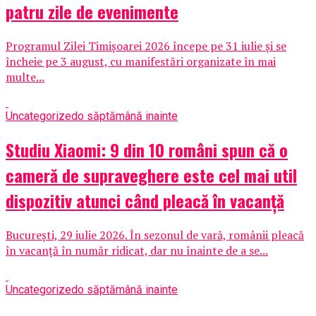
patru zile de evenimente
Programul Zilei Timișoarei 2026 începe pe 31 iulie și se
încheie pe 3 august, cu manifestări organizate în mai
multe...
Uncategorized
o săptămână inainte
Studiu Xiaomi: 9 din 10 români spun că o
cameră de supraveghere este cel mai util
dispozitiv atunci când pleacă în vacanță
București, 29 iulie 2026. În sezonul de vară, românii pleacă
în vacanță în număr ridicat, dar nu înainte de a se...
Uncategorized
o săptămână inainte