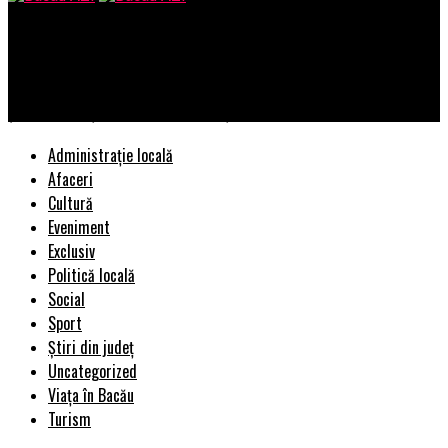
Bacau AZI
SEO pentru „content fingerprints”: cum identifică Google stilul
și consistența unui brand în conținut
Administrație locală
Afaceri
Cultură
Eveniment
Exclusiv
Politică locală
Social
Sport
Știri din județ
Uncategorized
Viața în Bacău
Turism