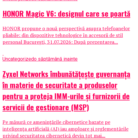
HONOR Magic V6: designul care se poartă
HONOR propune o nouă perspectivă asupra telefoanelor
pliabile: din dispozitive tehnologice în accesorii de stil
personal București, 31.07.2026: După prezentarea...
Uncategorized
o săptămână inainte
Zyxel Networks îmbunătățește guvernanța
în materie de securitate a produselor
pentru a proteja IMM-urile și furnizorii de
servicii de gestionare (MSP)
Pe măsură ce amenințările cibernetice bazate pe
inteligența artificială (AI) iau amploare și reglementările
privind securitatea cibernetică devin tot mai...