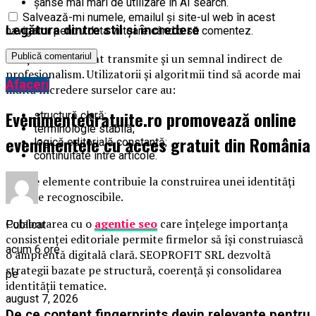
șanse mai mari de utilizare în AI search.
Salvează-mi numele, emailul și site-ul web în acest
Legătura dintre stil și încredere
navigator pentru data viitoare când o să comentez.
Conținutul coerent transmite și un semnal indirect de
profesionalism. Utilizatorii și algoritmii tind să acorde mai
Afaceri
multă încredere surselor care au:
EvenimenteGratuite.ro promovează online
structură clară;
terminologie stabilă;
evenimentele cu acces gratuit din România
logică editorială constantă;
continuitate între articole.
Aceste elemente contribuie la construirea unei identități
digitale recognoscibile.
Colaborarea cu o
agentie seo
care înțelege importanța
Publicat
consistenței editoriale permite firmelor să își construiască
acum 6 ore
o amprentă digitală clară. SEOPROFIT SRL dezvoltă
strategii bazate pe structură, coerență și consolidarea
pe
identității tematice.
august 7, 2026
De ce content fingerprints devin relevante pentru