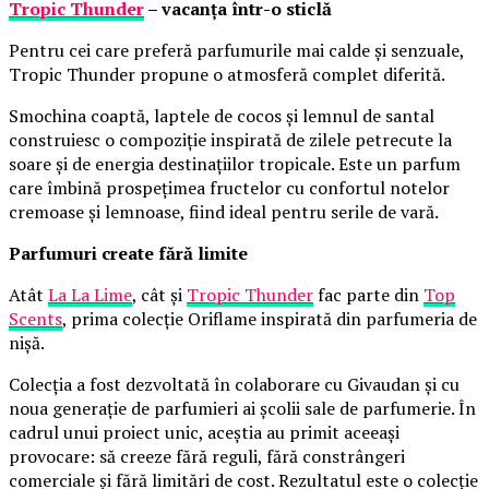
Tropic Thunder
– vacanța într-o sticlă
Pentru cei care preferă parfumurile mai calde și senzuale,
Tropic Thunder propune o atmosferă complet diferită.
Smochina coaptă, laptele de cocos și lemnul de santal
construiesc o compoziție inspirată de zilele petrecute la
soare și de energia destinațiilor tropicale. Este un parfum
care îmbină prospețimea fructelor cu confortul notelor
cremoase și lemnoase, fiind ideal pentru serile de vară.
Parfumuri create fără limite
Atât
La La Lime
, cât și
Tropic Thunder
fac parte din
Top
Scents
, prima colecție Oriflame inspirată din parfumeria de
nișă.
Colecția a fost dezvoltată în colaborare cu Givaudan și cu
noua generație de parfumieri ai școlii sale de parfumerie. În
cadrul unui proiect unic, aceștia au primit aceeași
provocare: să creeze fără reguli, fără constrângeri
comerciale și fără limitări de cost. Rezultatul este o colecție