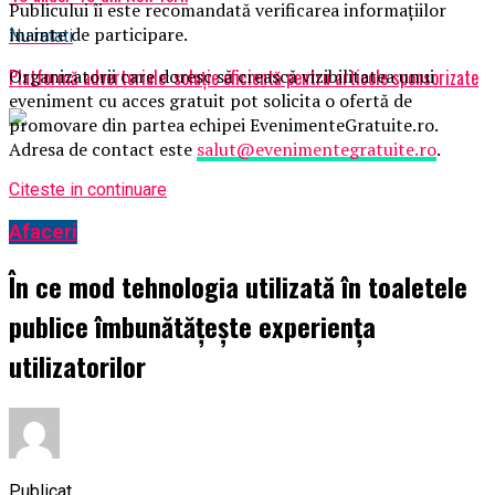
Publicului îi este recomandată verificarea informațiilor
înainte de participare.
Nu ratati
Organizatorii care doresc să crească vizibilitatea unui
Platformă advertoriale: soluție eficientă pentru articole sponsorizate
eveniment cu acces gratuit pot solicita o ofertă de
promovare din partea echipei EvenimenteGratuite.ro.
Adresa de contact este
salut@evenimentegratuite.ro
.
Citeste in continuare
Afaceri
În ce mod tehnologia utilizată în toaletele
publice îmbunătățește experiența
utilizatorilor
Publicat