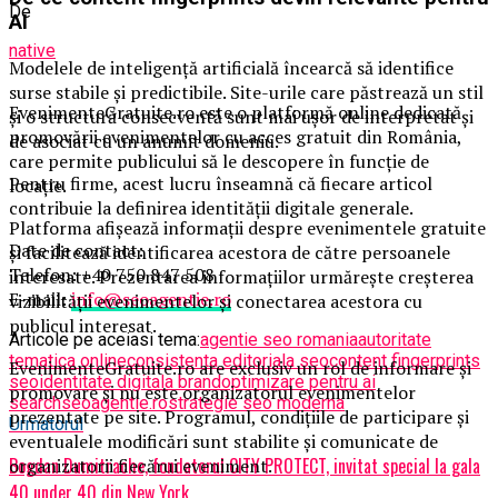
De
AI
native
Modelele de inteligență artificială încearcă să identifice
surse stabile și predictibile. Site-urile care păstrează un stil
EvenimenteGratuite.ro este o platformă online dedicată
și o structură consecventă sunt mai ușor de interpretat și
promovării evenimentelor cu acces gratuit din România,
de asociat cu un anumit domeniu.
care permite publicului să le descopere în funcție de
Pentru firme, acest lucru înseamnă că fiecare articol
locație.
contribuie la definirea identității digitale generale.
Platforma afișează informații despre evenimentele gratuite
Date de contact:
și facilitează identificarea acestora de către persoanele
Telefon: +40 750 847 508
interesate. Prezentarea informațiilor urmărește creșterea
E-mail:
info@seoagentie.ro
vizibilității evenimentelor și conectarea acestora cu
publicul interesat.
Articole pe aceiasi tema:
agentie seo romania
autoritate
tematica online
consistenta editoriala seo
content fingerprints
EvenimenteGratuite.ro are exclusiv un rol de informare și
seo
identitate digitala brand
optimizare pentru ai
promovare și nu este organizatorul evenimentelor
search
seoagentie.ro
strategie seo moderna
prezentate pe site. Programul, condițiile de participare și
Urmatorul
eventualele modificări sunt stabilite și comunicate de
Bogdan Dumitrache, fondatorul CITY PROTECT, invitat special la gala
organizatorii fiecărui eveniment.
40 under 40 din New York