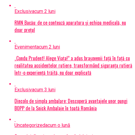
Exclusiv
acum 2 luni
RMN Bacău: de ce contează aparatura și echipa medicală, nu
doar prețul
Eveniment
acum 2 luni
„Condu Prudent! Alege Viața!” a adus brașovenii față în față cu
realitatea accidentelor rutiere, transformând siguranța rutieră
într-o experiență trăită, nu doar explicată
Exclusiv
acum 3 luni
Dincolo de simpla ambalare: Descoperă avantajele unor pungi
BOPP de la Snick Ambalaje în toată România
Uncategorized
acum o lună