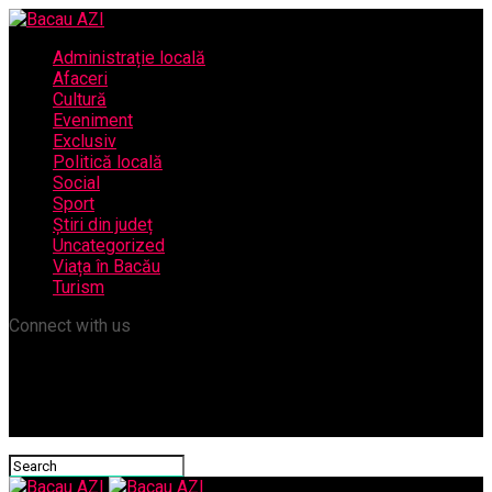
Administrație locală
Afaceri
Cultură
Eveniment
Exclusiv
Politică locală
Social
Sport
Știri din județ
Uncategorized
Viața în Bacău
Turism
Connect with us