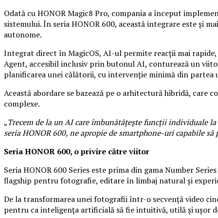
Odată cu HONOR Magic8 Pro, compania a început implementarea
sistemului. În seria HONOR 600, această integrare este și ma
autonome.
Integrat direct în MagicOS, AI-ul permite reacții mai rapide,
Agent, accesibil inclusiv prin butonul AI, conturează un viit
planificarea unei călătorii, cu intervenție minimă din partea u
Această abordare se bazează pe o arhitectură hibridă, care co
complexe.
„
Trecem de la un AI care îmbunătățește funcții individuale la u
seria HONOR 600, ne apropie de smartphone-uri capabile să prei
Seria HONOR 600, o privire către viitor
Seria HONOR 600 Series este prima din gama Number Series car
flagship pentru fotografie, editare în limbaj natural și experie
De la transformarea unei fotografii într-o secvență video c
pentru ca inteligența artificială să fie intuitivă, utilă și ușor d