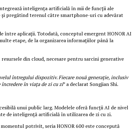
ează inteligența artificială în mii de funcții ale
e și pregătind terenul către smartphone-uri cu adevărat
luide între aplicații. Totodată, conceptul emergent HONOR AI
multe etape, de la organizarea informațiilor până la
u resursele din cloud, necesare pentru sarcini generative
elul întregului dispozitiv. Fiecare nouă generație, inclusiv
încredere în viața de zi cu zi
” a declarat Songjian Shi.
ibilă unui public larg. Modelele oferă funcții AI de nivel
de inteligență artificială în utilizarea de zi cu zi.
 la momentul potrivit, seria HONOR 600 este concepută