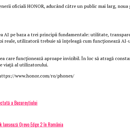
nerii oficiali HONOR, aducând către un public mai larg, noua 
AI pe baza a trei principii fundamentale: utilitate, transparen
 reale, utilizatorii trebuie să înțeleagă cum funcționează AI-ul 
 care funcționează aproape invizibil. În loc să atragă constant
 viață al utilizatorului.
: https://www.honor.com/ro/phones/
ctată a Bucureștiului
ck lansează Qrevo Edge 2 în România