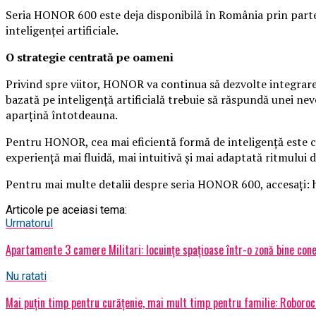
Seria HONOR 600 este deja disponibilă în România prin parte
inteligenței artificiale.
O strategie centrată pe oameni
Privind spre viitor, HONOR va continua să dezvolte integrarea 
bazată pe inteligență artificială trebuie să răspundă unei nevoi
aparțină întotdeauna.
Pentru HONOR, cea mai eficientă formă de inteligență este cea
experiență mai fluidă, mai intuitivă și mai adaptată ritmului de
Pentru mai multe detalii despre seria HONOR 600, accesați
Articole pe aceiasi tema:
Urmatorul
Apartamente 3 camere Militari: locuințe spațioase într-o zonă bine cone
Nu ratati
Mai puțin timp pentru curățenie, mai mult timp pentru familie: Roboro