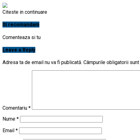
Citeste in continuare
Iti recomandam
Comenteaza si tu
Leave a Reply
Adresa ta de email nu va fi publicată.
Câmpurile obligatorii sun
Comentariu
*
Nume
*
Email
*