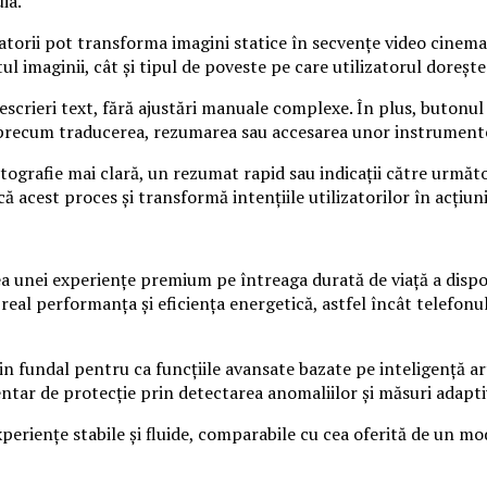
ia.
torii pot transforma imagini statice în secvențe video cinemat
imaginii, cât și tipul de poveste pe care utilizatorul dorește 
scrieri text, fără ajustări manuale complexe. În plus, butonul
te, precum traducerea, rezumarea sau accesarea unor instrumente
 fotografie mai clară, un rezumat rapid sau indicații către urmă
 acest proces și transformă intențiile utilizatorilor în acțiuni
a unei experiențe premium pe întreaga durată de viață a dispo
 real performanța și eficiența energetică, astfel încât telefonu
undal pentru ca funcțiile avansate bazate pe inteligență artific
ntar de protecție prin detectarea anomaliilor și măsuri adapti
periențe stabile și fluide, comparabile cu cea oferită de un m