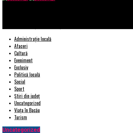
Bacau AZI
HONOR redefinește experiența smartphone prin AI integrat la ni
Administrație locală
Afaceri
Cultură
Eveniment
Exclusiv
Politică locală
Social
Sport
Știri din județ
Uncategorized
Viața în Bacău
Turism
Uncategorized