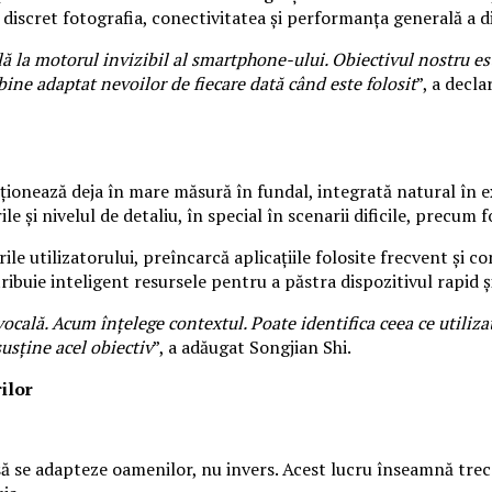
discret fotografia, conectivitatea și performanța generală a di
ilă la motorul invizibil al smartphone-ului. Obiectivul nostru est
 bine adaptat nevoilor de fiecare dată când este folosit
”, a decl
ționează deja în mare măsură în fundal, integrată natural în e
le și nivelul de detaliu, în special în scenarii dificile, precum 
le utilizatorului, preîncarcă aplicațiile folosite frecvent și co
tribuie inteligent resursele pentru a păstra dispozitivul rapid și
cală. Acum înțelege contextul. Poate identifica ceea ce utilizat
usține acel obiectiv
”, a adăugat Songjian Shi.
ilor
ă se adapteze oamenilor, nu invers. Acest lucru înseamnă trec