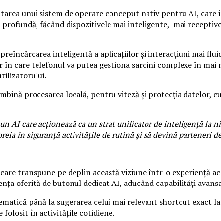
 unui sistem de operare conceput nativ pentru AI, care integr
i profundă, făcând dispozitivele mai inteligente, mai receptiv
 preîncărcarea inteligentă a aplicațiilor și interacțiuni mai f
or în care telefonul va putea gestiona sarcini complexe în mai 
tilizatorului.
mbină procesarea locală, pentru viteză și protecția datelor, c
n AI care acționează ca un strat unificator de inteligență la niv
a în siguranță activitățile de rutină și să devină parteneri de 
e transpune pe deplin această viziune într-o experiență acces
nța oferită de butonul dedicat AI, aducând capabilități avansate 
inematică până la sugerarea celui mai relevant shortcut exact
e folosit în activitățile cotidiene.