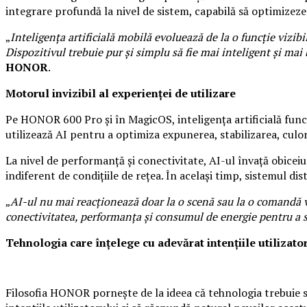
integrare profundă la nivel de sistem, capabilă să optimizeze 
„
Inteligența artificială mobilă evoluează de la o funcție vizib
Dispozitivul trebuie pur și simplu să fie mai inteligent și mai
HONOR
.
Motorul invizibil al experienței de utilizare
Pe HONOR 600 Pro și în MagicOS, inteligența artificială func
utilizează AI pentru a optimiza expunerea, stabilizarea, culori
La nivel de performanță și conectivitate, AI-ul învață obiceiuri
indiferent de condițiile de rețea. În același timp, sistemul dis
„
AI-ul nu mai reacționează doar la o scenă sau la o comandă vo
conectivitatea, performanța și consumul de energie pentru a s
Tehnologia care înțelege cu adevărat intențiile utilizator
Filosofia HONOR pornește de la ideea că tehnologia trebuie s