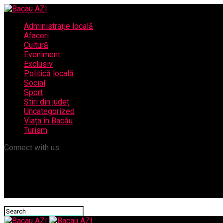
Administrație locală
Afaceri
Cultură
Eveniment
Exclusiv
Politică locală
Social
Sport
Știri din județ
Uncategorized
Viața în Bacău
Turism
Connect with us