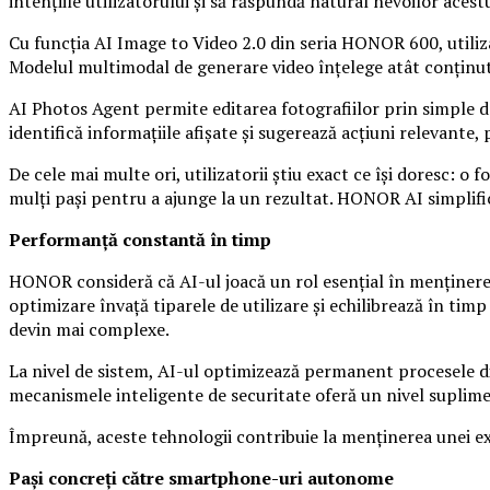
intențiile utilizatorului și să răspundă natural nevoilor acestu
Cu funcția AI Image to Video 2.0 din seria HONOR 600, utiliza
Modelul multimodal de generare video înțelege atât conținutul 
AI Photos Agent permite editarea fotografiilor prin simple de
identifică informațiile afișate și sugerează acțiuni relevan
De cele mai multe ori, utilizatorii știu exact ce își doresc: o
mulți pași pentru a ajunge la un rezultat. HONOR AI simplifică
Performanță constantă în timp
HONOR consideră că AI-ul joacă un rol esențial în menținere
optimizare învață tiparele de utilizare și echilibrează în timp
devin mai complexe.
La nivel de sistem, AI-ul optimizează permanent procesele din f
mecanismele inteligente de securitate oferă un nivel suplime
Împreună, aceste tehnologii contribuie la menținerea unei ex
Pași concreți către smartphone-uri autonome