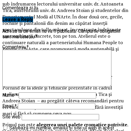
sub îndrumarea lectorului universitar univ. dr. Antoaneta
Comenteaza si tu
Tica, asistentului univ. dr. Andreea Stoian și studentelor din
Departamentul Modă al UNArte. În doar două ore, gecile,
Leave a Reply
rochiile și pantalonii din denim au căpătat inserții
spectaculoase din tulle colorat, în contraste îndrăznețe
Adresa ta de email nu va fi publicată.
Câmpurile obligatorii
sau combinații discrete, ton pe ton. Atelierul este o
sunt marcate cu
*
continuare naturală a parteneriatului Humana People to
Comentariu
*
People – UNArte, care promovează moda sustenabilă și
reutilizarea creativă a textilelor.
Mic ghid UNArte de ”reîmprospătare” a hainelor
Pornind de la ideile și tehnicile prezentate în cadrul
atelierului, specialistele UNArte
–
Antoaneta Tica și
Nume
*
Andreea Stoian – au pregătit câteva recomandări pentru
Email
*
cei care vor să-și reinventeze hainele acasă, fără investiții
mari și fără să cumpere ceva nou.
Site web
Primul pas este
alegerea unei palete cromatice potrivite
.
Salvează-mi numele, emailul și site-ul web în acest