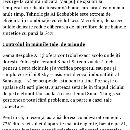
recurge la căldură ridicată. Mai puține spălări la
temperaturi ridicate înseamnă haine care arată ca noi mai
mult timp. Tehnologia AI Ecobubble este extrem de
eficientă în combinație cu ciclul Less Microfiber, deoarece
bulele delicate reduc eliberarea de microfibre de pe hainele
sintetice cu până la 54%.
Controlul în mâinile tale, de oriunde
Gama Bespoke AI îți oferă controlul exact acolo unde îți
dorești. Folosește ecranul Smart Screen viu de 7 inch
pentru a seta ciclurile și a verifica progresul sau pur și
simplu cere-i lui Bixby — asistentul vocal îmbunătățit al
Samsung — să se ocupe de asta pentru tine. Pornește o
spălare cât ești plecat, ajustează setările în timpul ciclului
de pe telefonul tău sau lasă ecosistemul SmartThings să
gestioneze totul fără probleme, ca parte a casei tale
conectate.
Pentru că, în esență, asta își doresc cu adevărat oamenii:
73% dintre ei solicită aparate mai inteligente, bazate pe AI,