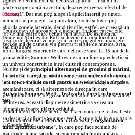
topuri, e recomandat să decorezi spatele – însă nu în
De
partea superioară a acestuia, deoarece creează efectul de
“cocoașă”. Dar mai poți alege să aplici inserții pe umeri,
b2bseo
mâneci sau pe piept. La pantaloni, rochii și fuste poți
aborda zonele laterale, dar și tivurile. Astfel, se creează un
Countdown-ul aproape s-a incheiat. In doar cateva zile,
joc de linii către care ochiul va fi atras. De asemenea,
Domeniul Stirbey din Buftea devine din nou locul in care
țesăturile decorative merg cu succes pe gulere, manșete
zeci de mii de oameni vin pentru trei zile de muzica, arta,
sau buzunare.
nopti lungi si experiente care definesc vara. La 15 ani de la
prima editie, Summer Well revine cu un line-up eclectic si
un univers construit in jurul culturii contemporane.
Nu uita și de
principiul alternanței de grosimi și mărimi
.
Inainte sa-ti alegi primul concert si primul spot de apus,
În cazul în care alegi să intervii pe mai multe zone ale unei
iata tot ce trebuie sa stii pentru un weekend fara surprize.
haine, este indicat ca acestea să nu creeze imagini foarte
asemănătoare, ci să alterneze fie direcția în care
Aplica
t
ia Summer Well
– festivalul, direct in buzunarul
poziționate firele, fie grosimile benzilor, fie mărimea zonei
tau
de interes. Această dispunere asimetrică va crea un
dinamism foarte plăcut ochiului.
Primul lucru pe care merita sa-l faci inainte de festival este
sa descarci aplicatia Summer Well, disponibila in App Store
Coordonatoarele atelierului încurajează și
organizarea
si Google Play.
unor „șezători urbane”
, în care poți face schimb de
materiale, haine sau idei și experimenta împreună cu