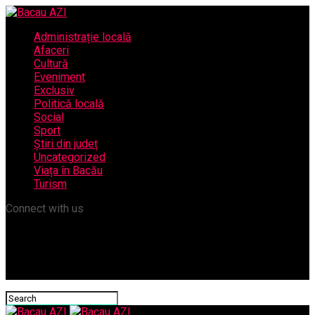
Administrație locală
Afaceri
Cultură
Eveniment
Exclusiv
Politică locală
Social
Sport
Știri din județ
Uncategorized
Viața în Bacău
Turism
Connect with us