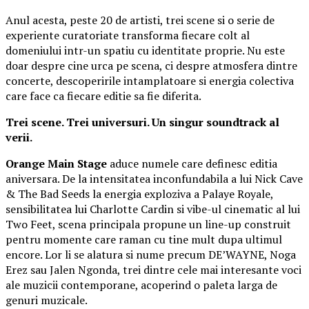
Anul acesta, peste 20 de artisti, trei scene si o serie de
experiente curatoriate transforma fiecare colt al
domeniului intr-un spatiu cu identitate proprie. Nu este
doar despre cine urca pe scena, ci despre atmosfera dintre
concerte, descoperirile intamplatoare si energia colectiva
care face ca fiecare editie sa fie diferita.
Trei scene. Trei universuri. Un singur soundtrack al
verii.
Orange Main Stage
aduce numele care definesc editia
aniversara. De la intensitatea inconfundabila a lui Nick Cave
& The Bad Seeds la energia exploziva a Palaye Royale,
sensibilitatea lui Charlotte Cardin si vibe-ul cinematic al lui
Two Feet, scena principala propune un line-up construit
pentru momente care raman cu tine mult dupa ultimul
encore. Lor li se alatura si nume precum DE’WAYNE, Noga
Erez sau Jalen Ngonda, trei dintre cele mai interesante voci
ale muzicii contemporane, acoperind o paleta larga de
genuri muzicale.