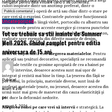
O piesă poate căpăta un aspect complet diferit dacă alegi
navigator pentru data viitoare când o să comentez.
culori inspirate dintr-un anotimp preferat, dintr-o
destinație dragă, o operă de artă sau chiar dintr-o stare pe
care vrei să o exprimi. Contrastele puternice funcționează
Uncategorized
foarte bine: galben lângă violet, portocaliu cu albastru sau
roșu cu verde pentru accente energice și crearea punctelor
Tot ce trebuie sa stii inainte de Summer
de interes. La fel de atractive sunt combinațiile ton pe ton,
realizate spre exemplu din diferite nuanțe de denim,
Well 2026. Ghidul complet pentru editia
pentru un efect discret și elegant.
aniversara de 15 ani
La fel de importantă este
alegerea materialelor
. Pentru
aplicații sau țesături decorative, specialiștii ne recomandă
materiale textile cu grosime apropiată de cea a hainei pe
care se intervine, deoarece acestea sunt mai ușor de
integrat și rezistă mai bine în timp. La țeserea din fâșii se
Publicat
pot folosi, în principiu, materiale diverse, sunt însă de
preferat materiale țesute, nu jerseuri, deoarece acestea din
acum 4 zile
urmă sunt mai greu de manevrat din cauza elasticității și
pot duce la deformări nedorite.
pe
august 5, 2026
Alegerea zonei pe care vrei să intervii
e strategică. La