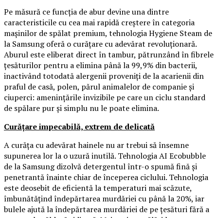
Pe măsură ce funcția de abur devine una dintre
caracteristicile cu cea mai rapidă creștere în categoria
mașinilor de spălat premium, tehnologia Hygiene Steam de
la Samsung oferă o curățare cu adevărat revoluționară.
Aburul este eliberat direct în tambur, pătrunzând în fibrele
țesăturilor pentru a elimina până la 99,9% din bacterii,
inactivând totodată alergenii proveniți de la acarienii din
praful de casă, polen, părul animalelor de companie și
ciuperci: amenințările invizibile pe care un ciclu standard
de spălare pur și simplu nu le poate elimina.
Curățare impecabilă, extrem de delicată
A curăța cu adevărat hainele nu ar trebui să însemne
supunerea lor la o uzură inutilă. Tehnologia AI Ecobubble
de la Samsung dizolvă detergentul într-o spumă fină și
penetrantă înainte chiar de începerea ciclului. Tehnologia
este deosebit de eficientă la temperaturi mai scăzute,
îmbunătățind îndepărtarea murdăriei cu până la 20%, iar
bulele ajută la îndepărtarea murdăriei de pe țesături fără a