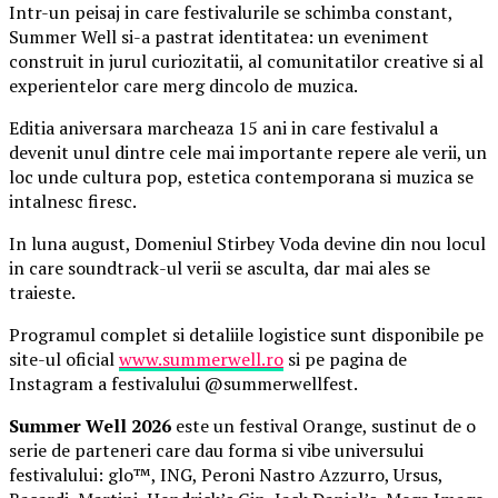
Intr-un peisaj in care festivalurile se schimba constant,
Summer Well si-a pastrat identitatea: un eveniment
construit in jurul curiozitatii, al comunitatilor creative si al
experientelor care merg dincolo de muzica.
Editia aniversara marcheaza 15 ani in care festivalul a
devenit unul dintre cele mai importante repere ale verii, un
loc unde cultura pop, estetica contemporana si muzica se
intalnesc firesc.
In luna august, Domeniul Stirbey Voda devine din nou locul
in care soundtrack-ul verii se asculta, dar mai ales se
traieste.
Programul complet si detaliile logistice sunt disponibile pe
site-ul oficial
www.summerwell.ro
si pe pagina de
Instagram a festivalului @summerwellfest.
Summer Well 2026
este un festival Orange, sustinut de o
serie de parteneri care dau forma si vibe universului
festivalului: glo™, ING, Peroni Nastro Azzurro, Ursus,