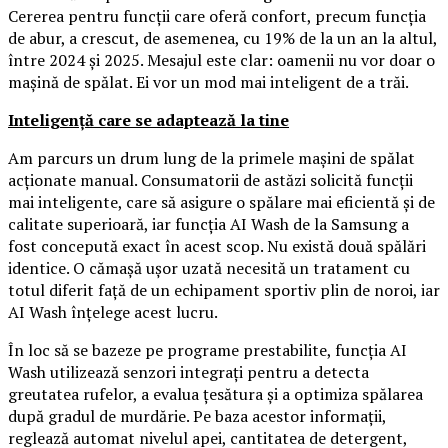
Cererea pentru funcții care oferă confort, precum funcția
de abur, a crescut, de asemenea, cu 19% de la un an la altul,
între 2024 și 2025. Mesajul este clar: oamenii nu vor doar o
mașină de spălat. Ei vor un mod mai inteligent de a trăi.
Inteligență care se adaptează la tine
Am parcurs un drum lung de la primele mașini de spălat
acționate manual. Consumatorii de astăzi solicită funcții
mai inteligente, care să asigure o spălare mai eficientă și de
calitate superioară, iar funcția AI Wash de la Samsung a
fost concepută exact în acest scop. Nu există două spălări
identice. O cămașă ușor uzată necesită un tratament cu
totul diferit față de un echipament sportiv plin de noroi, iar
AI Wash înțelege acest lucru.
În loc să se bazeze pe programe prestabilite, funcția AI
Wash utilizează senzori integrați pentru a detecta
greutatea rufelor, a evalua țesătura și a optimiza spălarea
după gradul de murdărie. Pe baza acestor informații,
reglează automat nivelul apei, cantitatea de detergent,