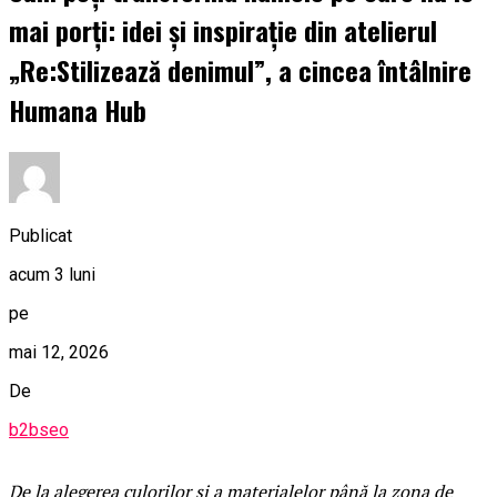
mai porți: idei și inspirație din atelierul
„Re:Stilizează denimul”, a cincea întâlnire
Humana Hub
Publicat
acum 3 luni
pe
mai 12, 2026
De
b2bseo
De la alegerea culorilor și a materialelor până la zona de