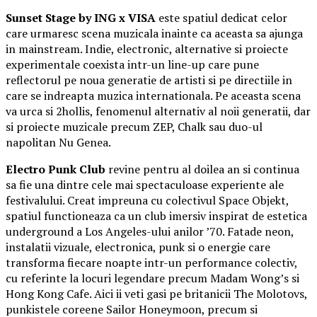
Sunset Stage by ING x VISA
este spatiul dedicat celor
care urmaresc scena muzicala inainte ca aceasta sa ajunga
in mainstream. Indie, electronic, alternative si proiecte
experimentale coexista intr-un line-up care pune
reflectorul pe noua generatie de artisti si pe directiile in
care se indreapta muzica internationala. Pe aceasta scena
va urca si 2hollis, fenomenul alternativ al noii generatii, dar
si proiecte muzicale precum ZEP, Chalk sau duo-ul
napolitan Nu Genea.
Electro Punk Club
revine pentru al doilea an si continua
sa fie una dintre cele mai spectaculoase experiente ale
festivalului. Creat impreuna cu colectivul Space Objekt,
spatiul functioneaza ca un club imersiv inspirat de estetica
underground a Los Angeles-ului anilor ’70. Fatade neon,
instalatii vizuale, electronica, punk si o energie care
transforma fiecare noapte intr-un performance colectiv,
cu referinte la locuri legendare precum Madam Wong’s si
Hong Kong Cafe. Aici ii veti gasi pe britanicii The Molotovs,
punkistele coreene Sailor Honeymoon, precum si