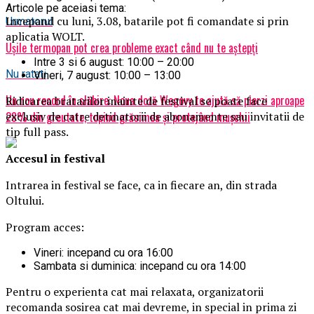
Articole pe aceiasi tema:
Incepand cu luni, 3.08, batarile pot fi comandate si prin
Urmatorul
aplicatia WOLT.
Ușile termopan pot crea probleme exact când nu te aștepți
Intre 3 si 6 august: 10:00 – 20:00
Nu ratati
Vineri, 7 august: 10:00 – 13:00
Un nou record în slăbire: Noua doză Wegovy te ajută să pierzi aproape
Ridicarea bratarilor inainte de festival se poate face
exclusiv de catre detinatorii de abonamente sau invitatii de
28% din greutate, topind grăsimea și protejând mușchii
tip full pass.
Accesul i
n festival
Intrarea in festival se face, ca in fiecare an, din strada
Oltului.
Program acces:
Vineri: incepand cu ora 16:00
Sambata si duminica: incepand cu ora 14:00
Pentru o experienta cat mai relaxata, organizatorii
recomanda sosirea cat mai devreme, in special in prima zi