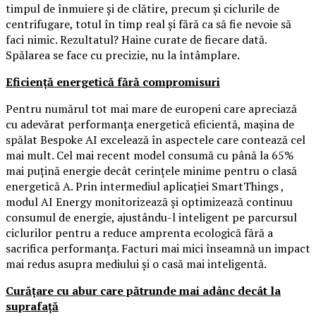
timpul de înmuiere și de clătire, precum și ciclurile de
centrifugare, totul în timp real și fără ca să fie nevoie să
faci nimic. Rezultatul? Haine curate de fiecare dată.
Spălarea se face cu precizie, nu la întâmplare.
Eficiență energetică fără compromisuri
Pentru numărul tot mai mare de europeni care apreciază
cu adevărat performanța energetică eficientă, mașina de
spălat Bespoke AI excelează în aspectele care contează cel
mai mult. Cel mai recent model consumă cu până la 65%
mai puțină energie decât cerințele minime pentru o clasă
energetică A. Prin intermediul aplicației SmartThings ,
modul AI Energy monitorizează și optimizează continuu
consumul de energie, ajustându-l inteligent pe parcursul
ciclurilor pentru a reduce amprenta ecologică fără a
sacrifica performanța. Facturi mai mici înseamnă un impact
mai redus asupra mediului și o casă mai inteligentă.
Curățare cu abur care pătrunde mai adânc decât la
suprafață