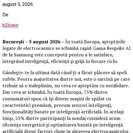
august 5, 2026
De
b2bseo
București – 5 august 2026 –
În toată Europa, așteptările
legate de electrocasnice se schimbă rapid. Gama Bespoke AI
de la Samsung este concepută pentru a le satisface,
integrând inteligență, eficiență și grijă în fiecare ciclu.
Gândește-te la ultima dată când ți-a făcut plăcere să speli
rufele. Pentru majoritatea dintre noi, este o sarcină pe care
trebuie să o îndeplinim, nu ceva ce așteptăm cu nerăbdare.
Dar ceva se schimbă. În toată Europa, 73% dintre
consumatori spun că își doresc mașini de spălat cu
caracteristici premium, precum senzori inteligenți,
funcționalități bazate pe inteligență artificială. În același
timp, 53% dintre participanți la sondaj consideră acum
eficiența energetică și optimizarea bazată pe inteligență
artificială drept factori-cheie în alegerea electrocasnicelor.