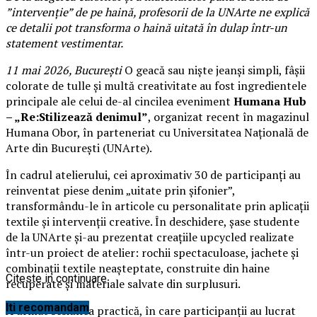
”intervenție” de pe haină, profesorii de la UNArte ne explică
ce detalii pot transforma o haină uitată în dulap într-un
statement vestimentar.
11 mai 2026, București
O geacă sau niște jeanși simpli, fâșii
colorate de tulle și multă creativitate au fost ingredientele
principale ale celui de-al cincilea eveniment
Humana Hub
– „Re:Stilizează denimul”
, organizat recent în magazinul
Humana Obor, în parteneriat cu Universitatea Națională de
Arte din București (UNArte).
În cadrul atelierului, cei aproximativ 30 de participanți au
reinventat piese denim „uitate prin șifonier”,
transformându-le în articole cu personalitate prin aplicații
textile și intervenții creative. În deschidere, șase studente
de la UNArte și-au prezentat creațiile upcycled realizate
într-un proiect de atelier: rochii spectaculoase, jachete și
combinații textile neașteptate, construite din haine
Citeste in continuare
recuperate și materiale salvate din surplusuri.
Iti recomandam
A urmat sesiunea practică, în care participanții au lucrat