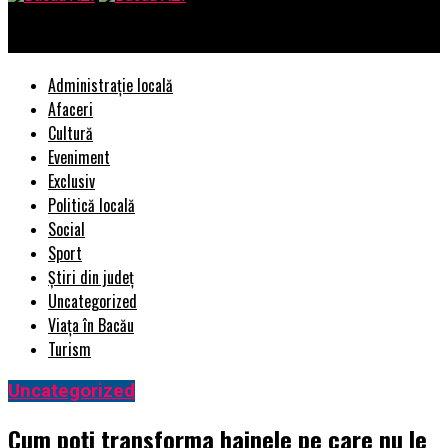
Bacau AZI
Administrație locală
Afaceri
Cultură
Eveniment
Exclusiv
Politică locală
Social
Sport
Știri din județ
Uncategorized
Viața în Bacău
Turism
Uncategorized
Cum poți transforma hainele pe care nu le