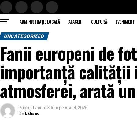
ADMINISTRAȚIE LOCALĂ
AFACERI
CULTURĂ
EVENIMENT
UNCATEGORIZED
Fanii europeni de fo
importanță calității
atmosferei, arată un
Publicat
acum 3 luni
pe
mai 8, 2026
De
b2bseo