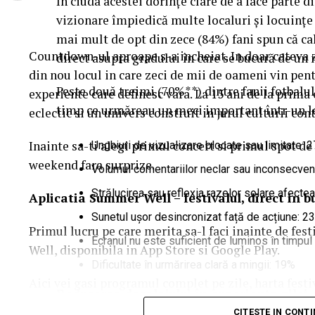
În ciuda acestei dorințe clare de a face parte 
vizionare împiedică multe localuri și locuințe 
mai mult de opt din zece (84%) fani spun că ca
Countdown-ul aproape s-a incheiat. In doar cateva 
direct asupra gradului în care se bucură de un
din nou locul in care zeci de mii de oameni vin pentr
Peste două treimi (70%**) dintre fanii fotbalu
experiente care definesc vara. La 15 ani de la prim
timp ce urmăreau un meci important într-un loc
eclectic si un univers construit in jurul culturii c
Inainte sa-ti alegi primul concert si primul spot de 
Unghiuri de vizualizare blocate sau limitate: 
weekend fara surprize.
Volumul comentariilor neclar sau inconsecven
Strălucirea sau reflexia razelor solare afectea
Aplica
t
ia Summer Well
– festivalul, direct in 
Sunetul ușor desincronizat față de acțiune: 2
Primul lucru pe care merita sa-l faci inainte de fes
Ecranul nu este suficient de luminos în timpul 
Well, disponibila in App Store si Google Play.
Dificultate în urmărirea clară a mingii: 19%
Aici vei gasi programul complet pe zile, harta festi
Reducerea decalajului în experiența zilei
activitatile de entertainment, informatiile utile si 
CITESTE IN CONT