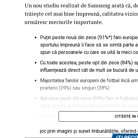
Un nou studiu realizat de Samsung arată că, de
trăiește cel mai bine împreună, calitatea vizio
urmăresc meciurile importante.
Puțin peste nouă din zece (91%*) fani europen
sportului împreună îi face să se simtă parte 
spun că persoanele cu care se uită la meci c
Cu toate acestea, peste opt din zece (84%) spu
influențează direct cât de mult se bucură de 
Majoritatea fanilor europeni de fotbal încă ur
prietenii (39%) sau singuri (38%)
Aproape șapte din zece (69%) fani ai fotbalului
dacă acesta ar îmbunătăți experiența de vizi
Pe măsură ce ne apropiem de o vară importan
CITESTE IN
sărbătorește 20 de ani ca brandul nr. 1 de te
joc prin imagini și sunet îmbunătățite, oferin
ITI RE