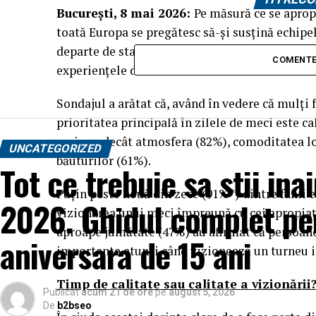
București, 8 mai 2026:
Pe măsură ce se apropi
toată Europa se pregătesc să-și susțină echipel
departe de stadion, un nou studiu realizat de 
COMENTE
experiențele din ziua meciului sunt la fel.
Sondajul a arătat că, având în vedere că mulți f
prioritatea principală în zilele de meci este c
mai sus decât atmosfera (82%), comoditatea loc
UNCATEGORIZED
băuturilor (61%).
Tot ce trebuie sa stii in
Puțin peste nouă din zece (91%*) dintre fanii e
2026. Ghidul complet pen
vizionarea unui meci împreună cu cei apropiați 
aproape jumătate (47%) au afirmat că persoane
aniversara de 15 ani
importante atunci când vizionează un turneu 
Timp de calitate sau calitate a vizionării
Publicat
acum 21 de ore
pe
august 5, 2026
De
b2bseo