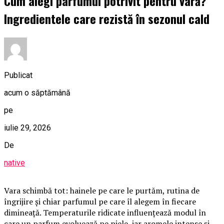
Cum alegi parfumul potrivit pentru vară?
Ingredientele care rezistă în sezonul cald
Publicat
acum o săptămână
pe
iulie 29, 2026
De
native
Vara schimbă tot: hainele pe care le purtăm, rutina de
îngrijire și chiar parfumul pe care îl alegem în fiecare
dimineață. Temperaturile ridicate influențează modul în
care un parfum evoluează pe piele, iar aromele intense și