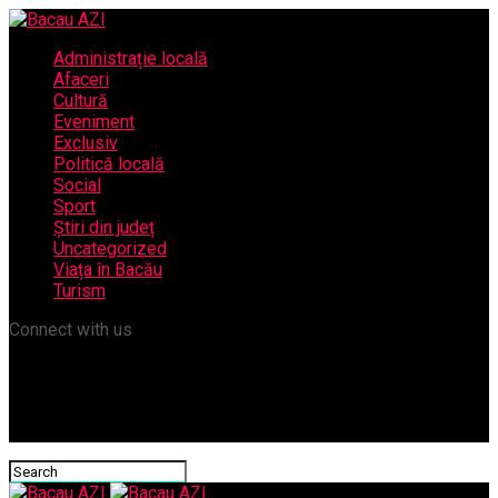
Administrație locală
Afaceri
Cultură
Eveniment
Exclusiv
Politică locală
Social
Sport
Știri din județ
Uncategorized
Viața în Bacău
Turism
Connect with us