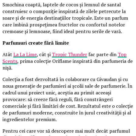
Smochina coaptă, laptele de cocos și lemnul de santal
construiesc o compoziție inspirată de zilele petrecute la
soare și de energia destinațiilor tropicale. Este un parfum
care îmbină prospețimea fructelor cu confortul notelor
cremoase și lemnoase, fiind ideal pentru serile de vară.
Parfumuri create fără limite
Atât
La La Lime
, cât și
Tropic Thunder
fac parte din
Top
Scents
, prima colecție Oriflame inspirată din parfumeria de
nișă.
Colecția a fost dezvoltată în colaborare cu Givaudan și cu
noua generație de parfumieri ai școlii sale de parfumerie. În
cadrul unui proiect unic, aceștia au primit aceeași
provocare: să creeze fără reguli, fără constrângeri
comerciale și fără limitări de cost. Rezultatul este o colecție
de parfumuri moderne, construite în jurul creativității și al
ingredientelor premium.
Pentru cei care vor să descopere mai mult decât parfumul