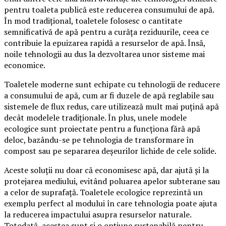
pentru toaleta publică este reducerea consumului de apă.
În mod tradițional, toaletele folosesc o cantitate
semnificativă de apă pentru a curăța reziduurile, ceea ce
contribuie la epuizarea rapidă a resurselor de apă. Însă,
noile tehnologii au dus la dezvoltarea unor sisteme mai
economice.
Toaletele moderne sunt echipate cu tehnologii de reducere
a consumului de apă, cum ar fi duzele de apă reglabile sau
sistemele de flux redus, care utilizează mult mai puțină apă
decât modelele tradiționale. În plus, unele modele
ecologice sunt proiectate pentru a funcționa fără apă
deloc, bazându-se pe tehnologia de transformare în
compost sau pe separarea deșeurilor lichide de cele solide.
Aceste soluții nu doar că economisesc apă, dar ajută și la
protejarea mediului, evitând poluarea apelor subterane sau
a celor de suprafață. Toaletele ecologice reprezintă un
exemplu perfect al modului în care tehnologia poate ajuta
la reducerea impactului asupra resurselor naturale.
Totodată, acestea sunt și o opțiune sustenabilă pentru