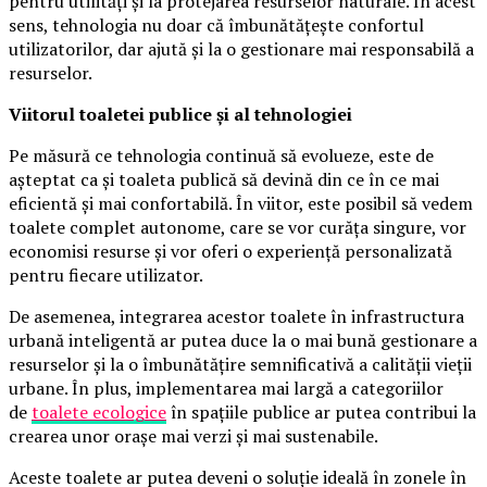
pentru utilități și la protejarea resurselor naturale. În acest
sens, tehnologia nu doar că îmbunătățește confortul
utilizatorilor, dar ajută și la o gestionare mai responsabilă a
resurselor.
Viitorul toaletei publice și al tehnologiei
Pe măsură ce tehnologia continuă să evolueze, este de
așteptat ca și toaleta publică să devină din ce în ce mai
eficientă și mai confortabilă. În viitor, este posibil să vedem
toalete complet autonome, care se vor curăța singure, vor
economisi resurse și vor oferi o experiență personalizată
pentru fiecare utilizator.
De asemenea, integrarea acestor toalete în infrastructura
urbană inteligentă ar putea duce la o mai bună gestionare a
resurselor și la o îmbunătățire semnificativă a calității vieții
urbane. În plus, implementarea mai largă a categoriilor
de
toalete ecologice
în spațiile publice ar putea contribui la
crearea unor orașe mai verzi și mai sustenabile.
Aceste toalete ar putea deveni o soluție ideală în zonele în