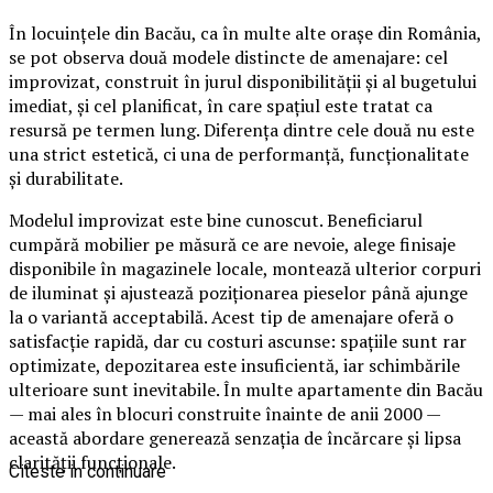
În locuințele din Bacău, ca în multe alte orașe din România,
se pot observa două modele distincte de amenajare: cel
improvizat, construit în jurul disponibilității și al bugetului
imediat, și cel planificat, în care spațiul este tratat ca
resursă pe termen lung. Diferența dintre cele două nu este
una strict estetică, ci una de performanță, funcționalitate
și durabilitate.
Modelul improvizat este bine cunoscut. Beneficiarul
cumpără mobilier pe măsură ce are nevoie, alege finisaje
disponibile în magazinele locale, montează ulterior corpuri
de iluminat și ajustează poziționarea pieselor până ajunge
la o variantă acceptabilă. Acest tip de amenajare oferă o
satisfacție rapidă, dar cu costuri ascunse: spațiile sunt rar
optimizate, depozitarea este insuficientă, iar schimbările
ulterioare sunt inevitabile. În multe apartamente din Bacău
— mai ales în blocuri construite înainte de anii 2000 —
această abordare generează senzația de încărcare și lipsa
clarității funcționale.
Citeste in continuare