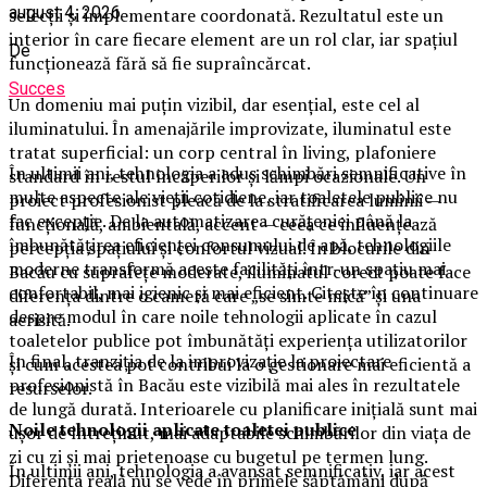
august 4, 2026
selecții și implementare coordonată. Rezultatul este un
interior în care fiecare element are un rol clar, iar spațiul
De
funcționează fără să fie supraîncărcat.
Succes
Un domeniu mai puțin vizibil, dar esențial, este cel al
iluminatului. În amenajările improvizate, iluminatul este
tratat superficial: un corp central în living, plafoniere
În ultimii ani, tehnologia a adus schimbări semnificative în
standard în restul încăperilor și lămpi ocazionale. Un
multe aspecte ale vieții cotidiene, iar toaletele publice nu
proiect profesionist pleacă de la stratificarea luminii —
fac excepție. De la automatizarea curățeniei până la
funcțională, ambientală, accent — ceea ce influențează
îmbunătățirea eficienței consumului de apă, tehnologiile
percepția spațiului și confortul vizual. În blocurile din
moderne transformă aceste facilități într-un spațiu mai
Bacău cu suprafețe moderate, iluminatul corect poate face
confortabil, mai igienic și mai eficient. Citește în continuare
diferența dintre o cameră care „se simte mică” și una
despre modul în care noile tehnologii aplicate în cazul
aerisită.
toaletelor publice pot îmbunătăți experiența utilizatorilor
În final, tranziția de la improvizație la proiectare
și cum acestea pot contribui la o gestionare mai eficientă a
profesionistă în Bacău este vizibilă mai ales în rezultatele
resurselor.
de lungă durată. Interioarele cu planificare inițială sunt mai
Noile tehnologii aplicate toaletei publice
ușor de întreținut, mai adaptabile schimbărilor din viața de
zi cu zi și mai prietenoase cu bugetul pe termen lung.
În ultimii ani, tehnologia a avansat semnificativ, iar acest
Diferența reală nu se vede în primele săptămâni după