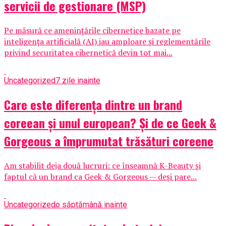
servicii de gestionare (MSP)
Pe măsură ce amenințările cibernetice bazate pe
inteligența artificială (AI) iau amploare și reglementările
privind securitatea cibernetică devin tot mai...
Uncategorized
7 zile inainte
Care este diferența dintre un brand
coreean și unul european? Și de ce Geek &
Gorgeous a împrumutat trăsături coreene
Am stabilit deja două lucruri: ce înseamnă K-Beauty și
faptul că un brand ca Geek & Gorgeous — deși pare...
Uncategorized
o săptămână inainte