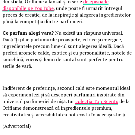
din sticlă, Oriflame a lansat și o serie
de episoade
disponibile pe YouTube
, unde poate fi urmărit întregul
proces de creație, de la inspirație și alegerea ingredientelor
până la competiția dintre parfumieri.
Ce parfum alegi vara?
Nu există un răspuns universal.
Dacă îți plac parfumurile proaspete, citrice și energice,
ingredientele precum lime-ul sunt alegerea ideală. Dacă
preferi aromele calde, exotice și cu personalitate, notele de
smochină, cocos și lemn de santal sunt perfecte pentru
serile de vară.
Indiferent de preferințe, sezonul cald este momentul ideal
să experimentezi și să descoperi parfumuri inspirate din
universul parfumeriei de nișă. Iar
colecția Top Scents
de la
Oriflame demonstrează că ingredientele premium,
creativitatea și accesibilitatea pot exista în aceeași sticlă.
(Advertorial)