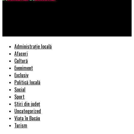
Bacau AZI
Ce diferențiază amenajările interioare improvizate de
proiectele profesioniste în Bacău
Administrație locală
Afaceri
Cultură
Eveniment
Exclusiv
Politică locală
Social
Sport
Știri din județ
Uncategorized
Viața în Bacău
Turism