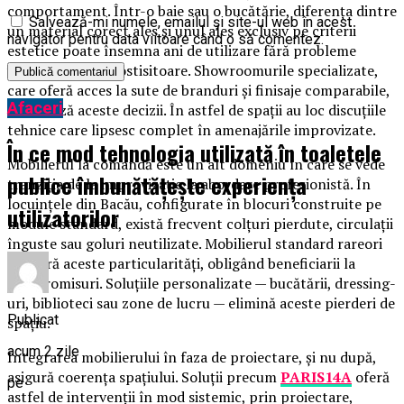
comportament. Într-o baie sau o bucătărie, diferența dintre
Salvează-mi numele, emailul și site-ul web în acest
un material corect ales și unul ales exclusiv pe criterii
navigator pentru data viitoare când o să comentez.
estetice poate însemna ani de utilizare fără probleme
versus înlocuiri costisitoare. Showroomurile specializate,
care oferă acces la sute de branduri și finisaje comparabile,
Afaceri
facilitează aceste decizii. În astfel de spații au loc discuțiile
tehnice care lipsesc complet în amenajările improvizate.
În ce mod tehnologia utilizată în toaletele
Mobilierul la comandă este un alt domeniu în care se vede
publice îmbunătățește experiența
tranziția de la improvizație la abordare profesionistă. În
locuințele din Bacău, configurate în blocuri construite pe
utilizatorilor
module standard, există frecvent colțuri pierdute, circulații
înguste sau goluri neutilizate. Mobilierul standard rareori
acoperă aceste particularități, obligând beneficiarii la
compromisuri. Soluțiile personalizate — bucătării, dressing-
uri, biblioteci sau zone de lucru — elimină aceste pierderi de
Publicat
spațiu.
acum 2 zile
Integrarea mobilierului în faza de proiectare, și nu după,
asigură coerența spațiului. Soluții precum
PARIS14A
oferă
pe
astfel de intervenții în mod sistemic, prin proiectare,