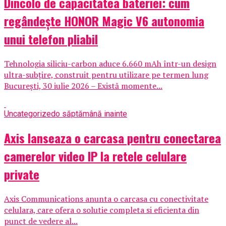
Dincolo de capacitatea bateriei: cum
regândește HONOR Magic V6 autonomia
unui telefon pliabil
Tehnologia siliciu-carbon aduce 6.660 mAh într-un design
ultra-subțire, construit pentru utilizare pe termen lung
București, 30 iulie 2026 – Există momente...
Uncategorized
o săptămână inainte
Axis lanseaza o carcasa pentru conectarea
camerelor video IP la retele celulare
private
Axis Communications anunta o carcasa cu conectivitate
celulara, care ofera o solutie completa si eficienta din
punct de vedere al...