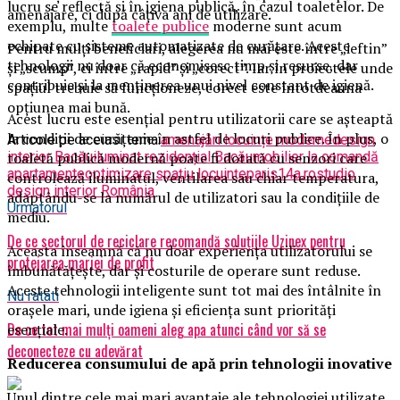
lucru se reflectă și în igiena publică, în cazul toaletelor. De
amenajare, ci după câțiva ani de utilizare.
exemplu, multe
toalete publice
moderne sunt acum
echipate cu sisteme automatizate de curățare. Aceste
Pentru mulți beneficiari, alegerea nu mai este între „ieftin”
tehnologii nu doar că economisesc timp și resurse, dar
și „scump”, ci între „rapid” și „corect”. Iar în proiectele unde
contribuie și la menținerea unui nivel constant de igienă.
spațiul trebuie să funcționeze, corect este întotdeauna
opțiunea mai bună.
Acest lucru este esențial pentru utilizatorii care se așteaptă
la condiții de curățenie în astfel de locuri publice. În plus, o
Articole pe aceiasi tema:
amenajări locuințe moderne
design
toaletă publică modernă poate fi dotată cu senzori care
interior Bacău
iluminat rezidențial Bacău
mobilier la comandă
apartamente
optimizare spațiu locuințe
paris14a.ro
studio
controlează iluminatul, ventilarea sau chiar temperatura,
design interior România
adaptându-se la numărul de utilizatori sau la condițiile de
Urmatorul
mediu.
De ce sectorul de reciclare recomandă soluțiile Uzinex pentru
Aceasta înseamnă că nu doar experiența utilizatorului se
protejarea marjei de profit
îmbunătățește, dar și costurile de operare sunt reduse.
Aceste tehnologii inteligente sunt tot mai des întâlnite în
Nu ratati
orașele mari, unde igiena și eficiența sunt priorități
De ce tot mai mulți oameni aleg apa atunci când vor să se
esențiale.
deconecteze cu adevărat
Reducerea consumului de apă prin tehnologii inovative
Unul dintre cele mai mari avantaje ale tehnologiei utilizate