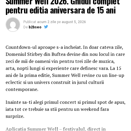
Summer Well 2026. Ghidul complet
pentru editia aniversara de 15 ani
Soluția
i
novatoare de
s
tocare
h
ibridă și
m
emorie
TRUSTA
a
ccelerează
i
mplementarea AI cu
e
ficiență
Publicat
acum 2 zile
pe
august 5, 2026
e
nergetică
De
b2bseo
Zona de Inovație AI este condusă de brandul de stocare
enterprise al ADATA, TRUSTA, care lansează în
Countdown-ul aproape s-a incheiat. In doar cateva zile,
premieră „TRUSTA AI Scaler Toolkit,” un set de
Domeniul Stirbey din Buftea devine din nou locul in care
instrumente bazat pe arhitectură software-defined care
zeci de mii de oameni vin pentru trei zile de muzica,
descarcă părți din Large Language Model (LLM) pentru
arta, nopti lungi si experiente care definesc vara. La 15
sarcinile de inferență, permițând alocarea flexibilă a
ani de la prima editie, Summer Well revine cu un line-up
resurselor între GPU, DRAM și SSD. Această arhitectură
eclectic si un univers construit in jurul culturii
adaptabilă oferă o soluție accesibilă de implementare AI
contemporane.
on-premise pentru întreprinderile mici și mijlocii, școli
și instituțiile non-profit care implementează AI on-
Inainte sa-ti alegi primul concert si primul spot de apus,
premise cu eficiență și accesibilitate îmbunătățite.
iata tot ce trebuie sa stii pentru un weekend fara
surprize.
Abordând provocările legate de consumul de energie și
emisiile de carbon ale centrelor de date AI, TRUSTA
Aplica
t
ia Summer Well
– festivalul, direct in