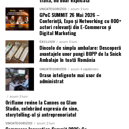
trăită, nu doar explicată
parteneri care contribuie la experienta editiei
vizitați
www.adata.com
.
aniversare: glo™, ING, Peroni Nastro Azzurro, Ursus,
UNCATEGORIZED
acum 3 luni
GPeC SUMMIT 26 Mai 2026 –
Bacardi, Martini, Jagermeister, Jack Daniel’s, Mega
Conferință, Expo și Networking cu 800+
ARTICOLE PE ACEIASI TEMA:
Image, Pepsi, Fashion Days, alpro, Transalpina, vitamin
actori relevanți din E-Commerce și
aqua, Lay’s, e-on, Academia de Studii Economice din
URMATORUL
Digital Marketing
TikTok și FIFA încheie în premieră un acord de
Bucuresti, FABIZ, Bucharest Business School, biciclop,
„Platformă Preferată” pentru a extinde accesul la Cupa
EXCLUSIV
acum 3 luni
syoss, InterContinental Athénée Palace, Secom.
Dincolo de simpla ambalare: Descoperă
Mondială FIFA 2026™
avantajele unor pungi BOPP de la Snick
Abonamentele sunt disponibile pe summerwell.ro la
NU RATATI
Ambalaje în toată România
Samsung numără zilele până la Milano Cortina 2026,
pretul de 513 lei. De asemenea, pot fi achizitionate
prezentând noua echipă Team Samsung Galaxy
UNCATEGORIZED
acum 4 săptămâni
bilete de o zi la pretul de 351 lei pentru vineri si
Orase inteligente mai usor de
sambata, respectiv 426.6 lei pentru duminica.
administrat
acum 3 luni
Oriflame revine la Cannes cu Glam
Studio, celebrând expresia de sine,
storytelling-ul și antreprenoriatul
UNCATEGORIZED
acum 2 luni