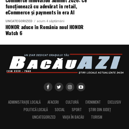
Commerce Innovation Summit 2026: Ce
funcționează cu adevărat în retail,
eCommerce și payments în era AI
UNCATEGORIZED
acum 4 săptămâni
HONOR aduce în România noul HONOR
Watch 6
ADMINISTRAȚIE LOCALĂ
AFACERI
CULTURĂ
EVENIMENT
EXCLUSIV
POLITICĂ LOCALĂ
SOCIAL
SPORT
ȘTIRI DIN JUDEȚ
UNCATEGORIZED
VIAȚA ÎN BACĂU
TURISM