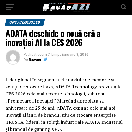
UNCATEGORIZED
ADATA deschide o nouă eră a
inovației AI la CES 2026
Publicat
acum 7 luni
pe
ianuarie 8, 2026
De
Razvan
Lider global în segmentul de module de memorie și
soluții de stocare flash, ADATA Technology prezintă la
CES 2026 cele mai recente tehnologii, sub tema
„Promovarea Inovației.” Marcând apropiata sa
aniversare de 25 de ani, ADATA expune cele mai noi
inovații alături de brandul său de stocare enterprise
TRUSTA, liderul în soluții industriale ADATA Industrial
și brandul de gaming XPG.