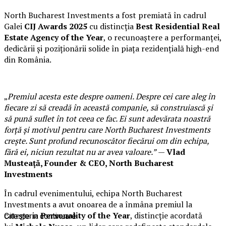
North Bucharest Investments a fost premiată în cadrul
Galei
CIJ Awards 2025
cu distincția
Best Residential Real
Estate Agency of the Year
, o recunoaștere a performanței,
dedicării și poziționării solide în piața rezidențială high-end
din România.
„
Premiul acesta este despre oameni. Despre cei care aleg în
fiecare zi să creadă în această companie, să construiască și
să pună suflet în tot ceea ce fac. Ei sunt adevărata noastră
forță și motivul pentru care North Bucharest Investments
crește. Sunt profund recunoscător fiecărui om din echipa,
fără ei, niciun rezultat nu ar avea valoare.”
—
Vlad
Musteață, Founder & CEO, North Bucharest
Investments
În cadrul evenimentului, echipa North Bucharest
Investments a avut onoarea de a înmâna premiul la
categoria
Personality of the Year
, distincție acordată
Citeste in continuare