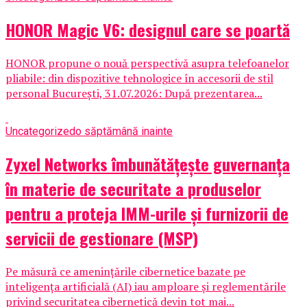
HONOR Magic V6: designul care se poartă
HONOR propune o nouă perspectivă asupra telefoanelor
pliabile: din dispozitive tehnologice în accesorii de stil
personal București, 31.07.2026: După prezentarea...
Uncategorized
o săptămână inainte
Zyxel Networks îmbunătățește guvernanța
în materie de securitate a produselor
pentru a proteja IMM-urile și furnizorii de
servicii de gestionare (MSP)
Pe măsură ce amenințările cibernetice bazate pe
inteligența artificială (AI) iau amploare și reglementările
privind securitatea cibernetică devin tot mai...