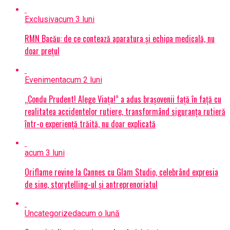
Exclusiv
acum 3 luni
RMN Bacău: de ce contează aparatura și echipa medicală, nu
doar prețul
Eveniment
acum 2 luni
„Condu Prudent! Alege Viața!” a adus brașovenii față în față cu
realitatea accidentelor rutiere, transformând siguranța rutieră
într-o experiență trăită, nu doar explicată
acum 3 luni
Oriflame revine la Cannes cu Glam Studio, celebrând expresia
de sine, storytelling-ul și antreprenoriatul
Uncategorized
acum o lună