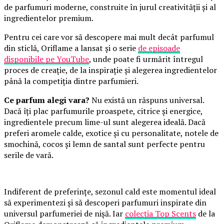
de parfumuri moderne, construite în jurul creativității și al
ingredientelor premium.
Pentru cei care vor să descopere mai mult decât parfumul
din sticlă, Oriflame a lansat și o serie
de episoade
disponibile pe YouTube
, unde poate fi urmărit întregul
proces de creație, de la inspirație și alegerea ingredientelor
până la competiția dintre parfumieri.
Ce parfum alegi vara?
Nu există un răspuns universal.
Dacă îți plac parfumurile proaspete, citrice și energice,
ingredientele precum lime-ul sunt alegerea ideală. Dacă
preferi aromele calde, exotice și cu personalitate, notele de
smochină, cocos și lemn de santal sunt perfecte pentru
serile de vară.
Indiferent de preferințe, sezonul cald este momentul ideal
să experimentezi și să descoperi parfumuri inspirate din
universul parfumeriei de nișă. Iar
colecția Top Scents
de la