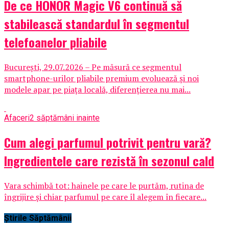
De ce HONOR Magic V6 continuă să
stabilească standardul în segmentul
telefoanelor pliabile
București, 29.07.2026 – Pe măsură ce segmentul
smartphone-urilor pliabile premium evoluează și noi
modele apar pe piața locală, diferențierea nu mai...
Afaceri
2 săptămâni inainte
Cum alegi parfumul potrivit pentru vară?
Ingredientele care rezistă în sezonul cald
Vara schimbă tot: hainele pe care le purtăm, rutina de
îngrijire și chiar parfumul pe care îl alegem în fiecare...
Știrile Săptămânii