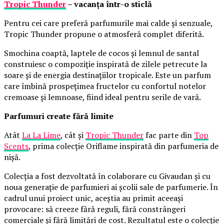
Tropic Thunder
– vacanța într-o sticlă
Pentru cei care preferă parfumurile mai calde și senzuale,
Tropic Thunder propune o atmosferă complet diferită.
Smochina coaptă, laptele de cocos și lemnul de santal
construiesc o compoziție inspirată de zilele petrecute la
soare și de energia destinațiilor tropicale. Este un parfum
care îmbină prospețimea fructelor cu confortul notelor
cremoase și lemnoase, fiind ideal pentru serile de vară.
Parfumuri create fără limite
Atât
La La Lime
, cât și
Tropic Thunder
fac parte din
Top
Scents
, prima colecție Oriflame inspirată din parfumeria de
nișă.
Colecția a fost dezvoltată în colaborare cu Givaudan și cu
noua generație de parfumieri ai școlii sale de parfumerie. În
cadrul unui proiect unic, aceștia au primit aceeași
provocare: să creeze fără reguli, fără constrângeri
comerciale și fără limitări de cost. Rezultatul este o colecție