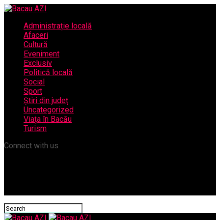
Administrație locală
Afaceri
Cultură
Eveniment
Exclusiv
Politică locală
Social
Sport
Știri din județ
Uncategorized
Viața în Bacău
Turism
Connect with us