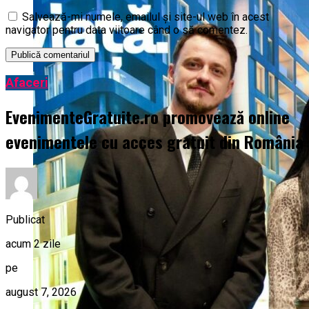
Salvează-mi numele, emailul și site-ul web în acest
navigator pentru data viitoare când o să comentez.
Afaceri
EvenimenteGratuite.ro promovează online
evenimentele cu acces gratuit din România
Publicat
acum 2 zile
pe
august 7, 2026