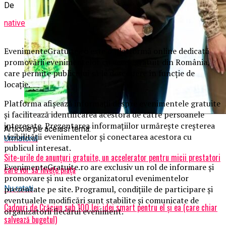
De
native
EvenimenteGratuite.ro este o platformă online dedicată
promovării evenimentelor cu acces gratuit din România,
care permite publicului să le descopere în funcție de
locație.
Platforma afișează informații despre evenimentele gratuite
și facilitează identificarea acestora de către persoanele
interesate. Prezentarea informațiilor urmărește creșterea
Articole pe aceiasi tema:
vizibilității evenimentelor și conectarea acestora cu
Urmatorul
publicul interesat.
Site-urile de anunțuri gratuite, un accelerator pentru micii prestatori
EvenimenteGratuite.ro are exclusiv un rol de informare și
care vor să învețe piața
promovare și nu este organizatorul evenimentelor
prezentate pe site. Programul, condițiile de participare și
Nu ratati
eventualele modificări sunt stabilite și comunicate de
Cadouri de Crăciun sub 100 lei: idei smart pentru el și ea (care chiar
organizatorii fiecărui eveniment.
salvează bugetul)