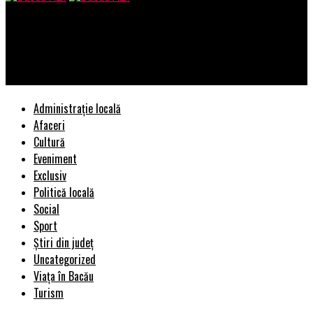
Bacau AZI
North Bucharest Investments, desemnată Best Residential
Real Estate Agency of the Year la Gala CIJ Awards 2025
Administrație locală
Afaceri
Cultură
Eveniment
Exclusiv
Politică locală
Social
Sport
Știri din județ
Uncategorized
Viața în Bacău
Turism