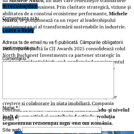
lui
Michele Nusco
, un lider care redefinește standardele
Iti recomandam
de excelență în business. Prin claritate strategică, viziune și
abilitatea de a construi ecosisteme performante,
Michele
Comenteaza si tu
Nusco
, se poziționează ca un reper al leadershipului
contemporan și al transformării sustenabile în industrie.
Leave a Reply
Adresa ta de email nu va fi publicată.
Câmpurile obligatorii
Distincția obținută la CIJ Awards 2025 consolidează rolul
sunt marcate cu
*
North Bucharest Investments ca partener strategic în
Comentariu
*
sectorul rezidențial high-end, confirmând angajamentul
companiei pentru profesionalism și parteneriate pe
termen lung.
North Bucharest Investments își reafirmă direcția de
creștere și colaborare în piața imobiliară. Compania
Nume
*
continuă să livreze valoare reală,
consolidându-și nivelul
înalt de expertiză și contribuind activ la evoluția
Email
*
segmentului rezidențial high-end din România.
Site web