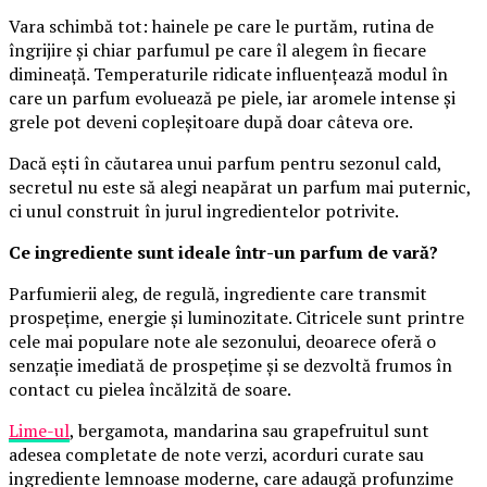
Vara schimbă tot: hainele pe care le purtăm, rutina de
îngrijire și chiar parfumul pe care îl alegem în fiecare
dimineață. Temperaturile ridicate influențează modul în
care un parfum evoluează pe piele, iar aromele intense și
grele pot deveni copleșitoare după doar câteva ore.
Dacă ești în căutarea unui parfum pentru sezonul cald,
secretul nu este să alegi neapărat un parfum mai puternic,
ci unul construit în jurul ingredientelor potrivite.
Ce ingrediente sunt ideale într-un parfum de vară?
Parfumierii aleg, de regulă, ingrediente care transmit
prospețime, energie și luminozitate. Citricele sunt printre
cele mai populare note ale sezonului, deoarece oferă o
senzație imediată de prospețime și se dezvoltă frumos în
contact cu pielea încălzită de soare.
Lime-ul
, bergamota, mandarina sau grapefruitul sunt
adesea completate de note verzi, acorduri curate sau
ingrediente lemnoase moderne, care adaugă profunzime