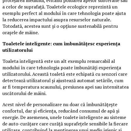
protejarea mediului, evitând poluarea apelor subterane sau
a celor de suprafață. Toaletele ecologice reprezintă un
exemplu perfect al modului în care tehnologia poate ajuta
la reducerea impactului asupra resurselor naturale.
Totodată, acestea sunt și o opțiune sustenabilă pentru
orașele de mâine.
Toaletele inteligente: cum îmbunătățesc experiența
utilizatorului
Toaleta inteligentă este un alt exemplu remarcabil al
modului în care tehnologia poate îmbunătăți experiența
utilizatorului. Această toaletă este echipată cu senzori care
detectează utilizatorul și ajustează automat setările, cum
ar fi temperatura scaunului, presiunea apei sau intensitatea
uscătorului de mâini.
Acest nivel de personalizare nu doar că îmbunătățește
confortul, dar și eficiența, reducând consumul de apă și
energie. De asemenea, unele toalete inteligente au sisteme
de auto-curățare care curăță suprafețele sensibile la fiecare
utilizare, contribuind la menținerea unui mediu igienic și