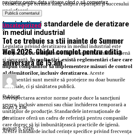
navigator pentru data viitoare când o să comentez.
consecințe pe termen lung asupra reputației și succesului
unei afaceri.
Legislația și standardele de deratizare
Uncategorized
în mediul industrial
Tot ce trebuie sa stii inainte de Summer
Legislația privind deratizarea în mediul industrial este
Well 2026. Ghidul complet pentru editia
esențială pentru asigurarea unui standard minim de igienă
și siguranță.
În multe țări, există reglementări clare care
aniversara de 15 ani
impun companiilor să implementeze măsuri de control
al dăunătorilor, inclusiv deratizarea.
Aceste
reglementări sunt menite să protejeze nu doar bunurile
materiale, ci și sănătatea publică.
Publicat
Nerespectarea acestor norme poate duce la sancțiuni
severe, inclusiv amenzi sau chiar închiderea temporară a
acum 3 zile
unităților de producție. Standardele internaționale de
deratizare oferă un cadru de referință pentru companiile
pe
care doresc să își îmbunătățească practicile de igienă.
august 5, 2026
Aceste standarde includ cerințe specifice privind frecvența