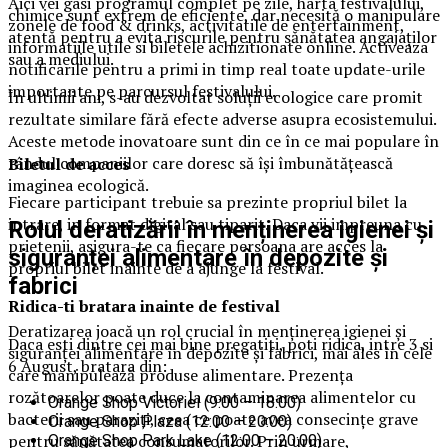
Aici vei gasi programul complet pe zile, harta festivalului,
chimice sunt extrem de eficiente, dar necesită o manipulare
zonele de food & drinks, activitatile de entertainment,
atentă pentru a evita riscurile pentru sănătatea angajaților
informatiile utile si biletele achizitionate online. Activeaza
sau a mediului.
notificarile pentru a primi in timp real toate update-urile
importante pe parcursul festivalului.
În ultimii ani, s-au dezvoltat soluții ecologice care promit
rezultate similare fără efecte adverse asupra ecosistemului.
Aceste metode inovatoare sunt din ce în ce mai populare în
rândul companiilor care doresc să își îmbunătățească
Biletul de acces
imaginea ecologică.
Fiecare participant trebuie sa prezinte propriul bilet la
intrare, in format digital sau tiparit. Daca vii impreuna cu
Rolul deratizării în menținerea igienei și
prietenii, asigura-te ca fiecare persoana are acces la
siguranței alimentare în depozite și
propriul bilet inainte de a ajunge la festival.
fabrici
Ridica-t
i br
at
ara
inainte de festival
Deratizarea joacă un rol crucial în menținerea igienei și
Daca esti dintre cei mai bine pregatiti, poti ridica, intre 3 si
siguranței alimentare în depozite și fabrici, mai ales în cele
6 August, bratara din:
care manipulează produse alimentare. Prezența
rozătoarelor poate duce la contaminarea alimentelor cu
Orange Shop Victoriei (9:00 – 18:00)
bacterii sau paraziți, ceea ce poate avea consecințe grave
Orange Shop Plaza (12:00 – 20:00)
pentru sănătatea consumatorilor. Prin urmare,
Orange Shop Park Lake (12:00 – 20:00)