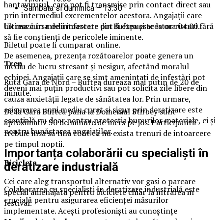
hantavirusul, care pot fi transmise prin contact direct sau
Sambata si duminica – 13:30
prin intermediul excrementelor acestora. Angajații care
Ultima cursa de intoarcere din Buftea este la ora 04:00.
lucrează în medii infestate pot fi expuși acestor riscuri fără
să fie conștienți de pericolele iminente.
Biletul poate fi cumparat online.
De asemenea, prezența rozătoarelor poate genera un
Tren
mediu de lucru stresant și nesigur, afectând moralul
echipei. Angajații care se simt amenințați de infestări pot
Ruta Gara de Nord – Buftea dureaza mai putin de 20 de
deveni mai puțin productivi sau pot solicita zile libere din
minute.
cauza anxietății legate de sănătatea lor. Prin urmare,
asigurarea unui mediu curat și sigur prin deratizare este
De la Gara Buftea pana la Domeniul Stirbey sunt
esențială nu doar pentru protecția bunurilor materiale, ci și
aproximativ 30 de minute de mers pe jos. Participantii
pentru bunăstarea angajaților.
trebuie insa sa tina cont ca nu exista trenuri de intoarcere
pe timpul noptii.
Importanța colaborării cu specialiști în
Biciclet
a
deratizare industrială
Cei care aleg transportul alternativ vor gasi o parcare
Colaborarea cu specialiști în deratizare industrială este
special amenajata pentru biciclete chiar la intrarea in
crucială pentru asigurarea eficienței măsurilor
festival.
implementate. Acești profesioniști au cunoștințe