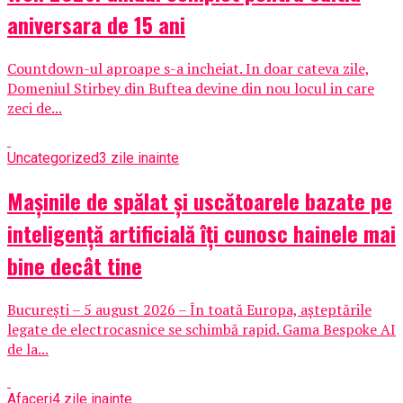
aniversara de 15 ani
Countdown-ul aproape s-a incheiat. In doar cateva zile,
Domeniul Stirbey din Buftea devine din nou locul in care
zeci de...
Uncategorized
3 zile inainte
Mașinile de spălat și uscătoarele bazate pe
inteligență artificială îți cunosc hainele mai
bine decât tine
București – 5 august 2026 – În toată Europa, așteptările
legate de electrocasnice se schimbă rapid. Gama Bespoke AI
de la...
Afaceri
4 zile inainte