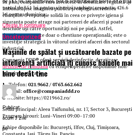
de 513 lei. De asemenea, pot fi achizitionate bilete de o zi la
În plus, companiile care investesc în deratizare regulată își
pretul de 351 lei pentru vineri si sambata, respectiv 426.6
îmbunătățesc imaginea publică și câștigă încrederea
lei pentru duminica.
clienților. O reputație solidă în ceea ce privește igiena și
siguranța poate atrage noi parteneri de afaceri și poate
Citeste in continuare
deschide uși către oportunități noi pe piață. Astfel,
deratizarea nu este doar o chestiune operațională; este o
Uncategorized
investiție strategică în viitorul oricărei afaceri din sectorul
industrial.
Mașinile de spălat și uscătoarele bazate pe
Compania DDD® oferă servicii dezinfectie, deratizare,
inteligență artificială îți cunosc hainele mai
dezinsecție companii
cu echipe operative disponibile non-
bine decât tine
stop în toată țara.
📞 Telefon:
021.9662 / 0763.662.662
📩 Email:
office@companiaddd.ro
🌐 Website: https://0219662.ro/
Publicat
Sediu principal: Aleea Taifunului, nr. 17, Sector 3, București
Program birouri: Luni–Vineri 09:00–17:00
acum 3 zile
Echipe disponibile în: București, Ilfov, Cluj, Timișoara,
pe
Constanța, Iași, Târgu Jiu, Panciu.