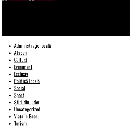
Bacau AZI
De ce depozitele logistice și fabricile au nevoie de deratizare
industrială regulată
Administrație locală
Afaceri
Cultură
Eveniment
Exclusiv
Politică locală
Social
Sport
Știri din județ
Uncategorized
Viața în Bacău
Turism