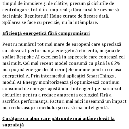
timpul de înmuiere și de clătire, precum și ciclurile de
centrifugare, totul în timp real și fără ca să fie nevoie să
faci nimic. Rezultatul? Haine curate de fiecare dată.
Spălarea se face cu precizie, nu la întâmplare.
Eficiență energetică fără compromisuri
Pentru numărul tot mai mare de europeni care apreciază
cu adevărat performanța energetică eficientă, mașina de
spălat Bespoke AI excelează în aspectele care contează cel
mai mult. Cel mai recent model consumă cu până la 65%
mai puțină energie decât cerințele minime pentru o clasă
energetică A. Prin intermediul aplicației SmartThings ,
modul AI Energy monitorizează și optimizează continuu
consumul de energie, ajustându-l inteligent pe parcursul
ciclurilor pentru a reduce amprenta ecologică fără a
sacrifica performanța. Facturi mai mici înseamnă un impact
mai redus asupra mediului și o casă mai inteligentă.
Curățare cu abur care pătrunde mai adânc decât la
suprafață