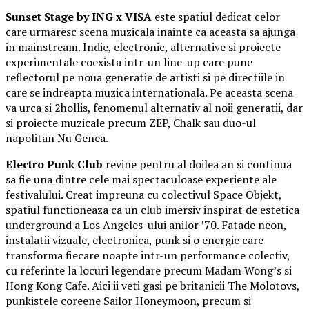
Sunset Stage by ING x VISA
este spatiul dedicat celor
care urmaresc scena muzicala inainte ca aceasta sa ajunga
in mainstream. Indie, electronic, alternative si proiecte
experimentale coexista intr-un line-up care pune
reflectorul pe noua generatie de artisti si pe directiile in
care se indreapta muzica internationala. Pe aceasta scena
va urca si 2hollis, fenomenul alternativ al noii generatii, dar
si proiecte muzicale precum ZEP, Chalk sau duo-ul
napolitan Nu Genea.
Electro Punk Club
revine pentru al doilea an si continua
sa fie una dintre cele mai spectaculoase experiente ale
festivalului. Creat impreuna cu colectivul Space Objekt,
spatiul functioneaza ca un club imersiv inspirat de estetica
underground a Los Angeles-ului anilor ’70. Fatade neon,
instalatii vizuale, electronica, punk si o energie care
transforma fiecare noapte intr-un performance colectiv,
cu referinte la locuri legendare precum Madam Wong’s si
Hong Kong Cafe. Aici ii veti gasi pe britanicii The Molotovs,
punkistele coreene Sailor Honeymoon, precum si