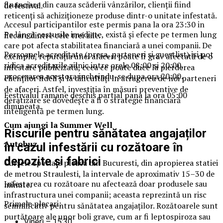
financiare din cauza scăderii vânzărilor, clienții fiind
de festival.
reticenți să achiziționeze produse dintr-o unitate infestată.
Accesul participantilor este permis pana la ora 23:30 in
Pe lângă costurile imediate, există și efecte pe termen lung
fiecare dintre cele trei zile.
care pot afecta stabilitatea financiară a unei companii. De
Persoanele acreditate (presa, parteneri si guestlist) isi pot
exemplu, reputația unei afaceri poate fi grav afectată de o
ridica acreditarile zilnic intre orele 08:00 si 20:00,
infestare publicizată, ceea ce poate duce la pierderea
procesarea acestora incheindu-se dupa ora 20:00.
clienților fideli și la dificultăți în atragerea de noi parteneri
de afaceri. Astfel, investiția în măsuri preventive de
Festivalul ramane deschis partial pana la ora 05:00
deratizare se dovedește a fi o strategie financiară
dimineata.
inteligentă pe termen lung.
Cum ajungi la Summer Well
Riscurile pentru sănătatea angajaților
Autobuz
în cazul infestării cu rozătoare în
depozite și fabrici
Cursele speciale pleaca din Bucuresti, din apropierea statiei
de metrou Straulesti, la intervale de aproximativ 15–30 de
Infestarea cu rozătoare nu afectează doar produsele sau
minute.
infrastructura unei companii; aceasta reprezintă un risc
Primele plecari:
semnificativ pentru sănătatea angajaților. Rozătoarele sunt
purtătoare ale unor boli grave, cum ar fi leptospiroza sau
Vineri – 15:30