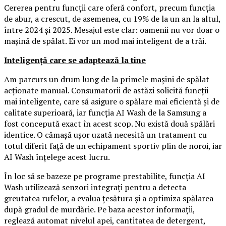
Cererea pentru funcții care oferă confort, precum funcția
de abur, a crescut, de asemenea, cu 19% de la un an la altul,
între 2024 și 2025. Mesajul este clar: oamenii nu vor doar o
mașină de spălat. Ei vor un mod mai inteligent de a trăi.
Inteligență care se adaptează la tine
Am parcurs un drum lung de la primele mașini de spălat
acționate manual. Consumatorii de astăzi solicită funcții
mai inteligente, care să asigure o spălare mai eficientă și de
calitate superioară, iar funcția AI Wash de la Samsung a
fost concepută exact în acest scop. Nu există două spălări
identice. O cămașă ușor uzată necesită un tratament cu
totul diferit față de un echipament sportiv plin de noroi, iar
AI Wash înțelege acest lucru.
În loc să se bazeze pe programe prestabilite, funcția AI
Wash utilizează senzori integrați pentru a detecta
greutatea rufelor, a evalua țesătura și a optimiza spălarea
după gradul de murdărie. Pe baza acestor informații,
reglează automat nivelul apei, cantitatea de detergent,