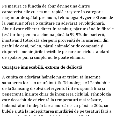
Pe măsură ce funcția de abur devine una dintre
caracteristicile cu cea mai rapidă creștere în categoria
mașinilor de spălat premium, tehnologia Hygiene Steam de
la Samsung oferă o curățare cu adevărat revoluționară.
Aburul este eliberat direct în tambur, pătrunzând în fibrele
țesăturilor pentru a elimina până la 99,9% din bacterii,
inactivând totodată alergenii proveniți de la acarienii din
praful de casă, polen, părul animalelor de companie și
ciuperci: amenințările invizibile pe care un ciclu standard
de spălare pur și simplu nu le poate elimina.
Curățare impecabilă, extrem de delicată
A curăța cu adevărat hainele nu ar trebui să însemne
supunerea lor la o uzură inutilă. Tehnologia AI Ecobubble
de la Samsung dizolvă detergentul într-o spumă fină și
penetrantă înainte chiar de începerea ciclului. Tehnologia
este deosebit de eficientă la temperaturi mai scăzute,
îmbunătățind îndepărtarea murdăriei cu până la 20%, iar
bulele ajută la îndepărtarea murdăriei de pe țesături fără a