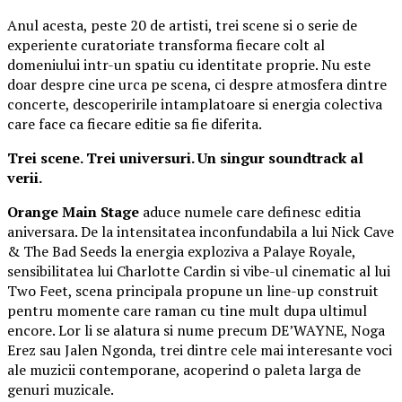
Anul acesta, peste 20 de artisti, trei scene si o serie de
experiente curatoriate transforma fiecare colt al
domeniului intr-un spatiu cu identitate proprie. Nu este
doar despre cine urca pe scena, ci despre atmosfera dintre
concerte, descoperirile intamplatoare si energia colectiva
care face ca fiecare editie sa fie diferita.
Trei scene. Trei universuri. Un singur soundtrack al
verii.
Orange Main Stage
aduce numele care definesc editia
aniversara. De la intensitatea inconfundabila a lui Nick Cave
& The Bad Seeds la energia exploziva a Palaye Royale,
sensibilitatea lui Charlotte Cardin si vibe-ul cinematic al lui
Two Feet, scena principala propune un line-up construit
pentru momente care raman cu tine mult dupa ultimul
encore. Lor li se alatura si nume precum DE’WAYNE, Noga
Erez sau Jalen Ngonda, trei dintre cele mai interesante voci
ale muzicii contemporane, acoperind o paleta larga de
genuri muzicale.