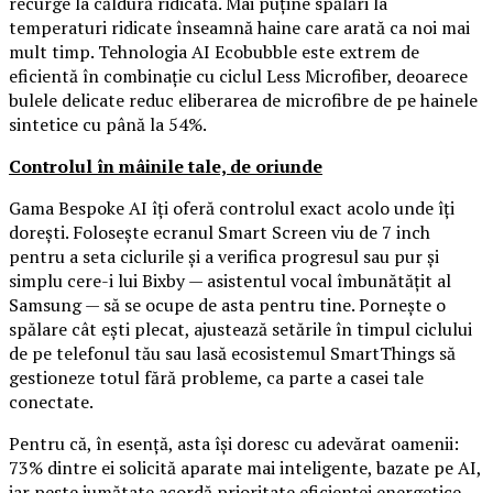
recurge la căldură ridicată. Mai puține spălări la
temperaturi ridicate înseamnă haine care arată ca noi mai
mult timp. Tehnologia AI Ecobubble este extrem de
eficientă în combinație cu ciclul Less Microfiber, deoarece
bulele delicate reduc eliberarea de microfibre de pe hainele
sintetice cu până la 54%.
Controlul în mâinile tale, de oriunde
Gama Bespoke AI îți oferă controlul exact acolo unde îți
dorești. Folosește ecranul Smart Screen viu de 7 inch
pentru a seta ciclurile și a verifica progresul sau pur și
simplu cere-i lui Bixby — asistentul vocal îmbunătățit al
Samsung — să se ocupe de asta pentru tine. Pornește o
spălare cât ești plecat, ajustează setările în timpul ciclului
de pe telefonul tău sau lasă ecosistemul SmartThings să
gestioneze totul fără probleme, ca parte a casei tale
conectate.
Pentru că, în esență, asta își doresc cu adevărat oamenii:
73% dintre ei solicită aparate mai inteligente, bazate pe AI,
iar peste jumătate acordă prioritate eficienței energetice