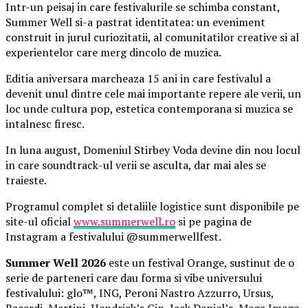
Intr-un peisaj in care festivalurile se schimba constant,
Summer Well si-a pastrat identitatea: un eveniment
construit in jurul curiozitatii, al comunitatilor creative si al
experientelor care merg dincolo de muzica.
Editia aniversara marcheaza 15 ani in care festivalul a
devenit unul dintre cele mai importante repere ale verii, un
loc unde cultura pop, estetica contemporana si muzica se
intalnesc firesc.
In luna august, Domeniul Stirbey Voda devine din nou locul
in care soundtrack-ul verii se asculta, dar mai ales se
traieste.
Programul complet si detaliile logistice sunt disponibile pe
site-ul oficial
www.summerwell.ro
si pe pagina de
Instagram a festivalului @summerwellfest.
Summer Well 2026
este un festival Orange, sustinut de o
serie de parteneri care dau forma si vibe universului
festivalului: glo™, ING, Peroni Nastro Azzurro, Ursus,
Bacardi, Martini, Hendrick’s Gin, Jack Daniel’s, Mega Image,