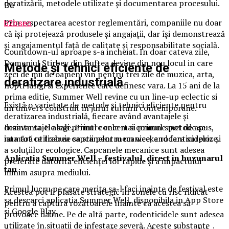
deratizării, metodele utilizate și documentarea procesului.
De
Prin respectarea acestor reglementări, companiile nu doar
b2bseo
că își protejează produsele și angajații, dar își demonstrează
și angajamentul față de calitate și responsabilitate socială.
Countdown-ul aproape s-a incheiat. In doar cateva zile,
Domeniul Stirbey din Buftea devine din nou locul in care
Metode și tehnici eficiente de
zeci de mii de oameni vin pentru trei zile de muzica, arta,
deratizare industrială
nopti lungi si experiente care definesc vara. La 15 ani de la
prima editie, Summer Well revine cu un line-up eclectic si
Există o varietate de metode și tehnici eficiente pentru
un univers construit in jurul culturii contemporane.
deratizarea industrială, fiecare având avantajele și
Inainte sa-ti alegi primul concert si primul spot de apus,
dezavantajele sale. Printre cele mai comune metode se
iata tot ce trebuie sa stii pentru un weekend fara surprize.
numără utilizarea capcanelor mecanice, a rodenticidelor și
a soluțiilor ecologice. Capcanele mecanice sunt adesea
Aplica
t
ia Summer Well
– festivalul, direct in buzunarul
preferate datorită eficienței lor rapide și a impactului
tau
minim asupra mediului.
Primul lucru pe care merita sa-l faci inainte de festival este
Acestea pot fi plasate strategic în zonele cu risc ridicat
sa descarci aplicatia Summer Well, disponibila in App Store
pentru a captura rozătoarele înainte ca acestea să
si Google Play.
provoace daune. Pe de altă parte, rodenticidele sunt adesea
utilizate în situații de infestare severă. Aceste substanțe