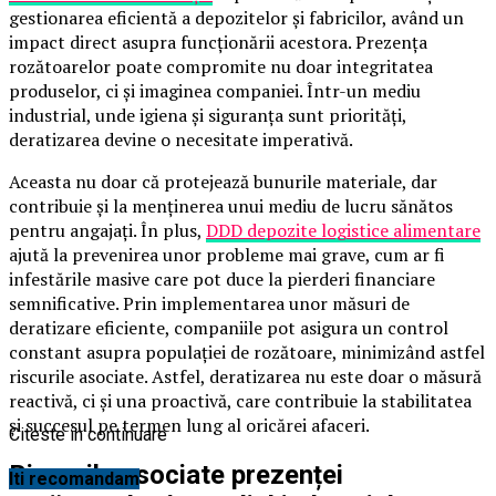
gestionarea eficientă a depozitelor și fabricilor, având un
impact direct asupra funcționării acestora. Prezența
rozătoarelor poate compromite nu doar integritatea
produselor, ci și imaginea companiei. Într-un mediu
industrial, unde igiena și siguranța sunt priorități,
deratizarea devine o necesitate imperativă.
Aceasta nu doar că protejează bunurile materiale, dar
contribuie și la menținerea unui mediu de lucru sănătos
pentru angajați. În plus,
DDD depozite logistice alimentare
ajută la prevenirea unor probleme mai grave, cum ar fi
infestările masive care pot duce la pierderi financiare
semnificative. Prin implementarea unor măsuri de
deratizare eficiente, companiile pot asigura un control
constant asupra populației de rozătoare, minimizând astfel
riscurile asociate. Astfel, deratizarea nu este doar o măsură
reactivă, ci și una proactivă, care contribuie la stabilitatea
și succesul pe termen lung al oricărei afaceri.
Citeste in continuare
Riscurile asociate prezenței
Iti recomandam