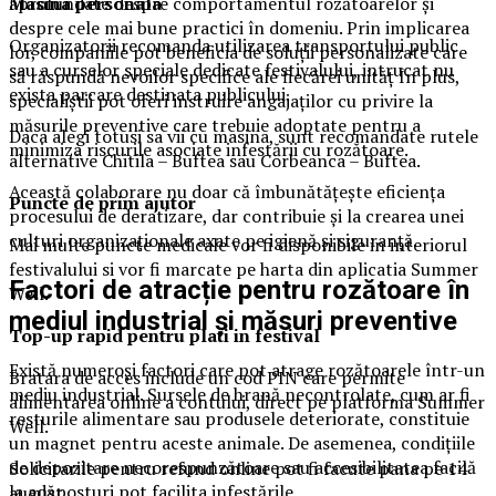
Masina
personal
a
aprofundate despre comportamentul rozătoarelor și
despre cele mai bune practici în domeniu. Prin implicarea
Organizatorii recomanda utilizarea transportului public
lor, companiile pot beneficia de soluții personalizate care
sau a curselor speciale dedicate festivalului, intrucat nu
să răspundă nevoilor specifice ale fiecărei unităț În plus,
exista parcare destinata publicului.
specialiștii pot oferi instruire angajaților cu privire la
măsurile preventive care trebuie adoptate pentru a
Daca alegi totusi sa vii cu masina, sunt recomandate rutele
minimiza riscurile asociate infestării cu rozătoare.
alternative Chitila – Buftea sau Corbeanca – Buftea.
Această colaborare nu doar că îmbunătățește eficiența
Puncte de prim ajutor
procesului de deratizare, dar contribuie și la crearea unei
culturi organizaționale axate pe igienă și siguranță.
Mai multe puncte medicale vor fi disponibile in interiorul
festivalului si vor fi marcate pe harta din aplicatia Summer
Factori de atracție pentru rozătoare în
Well.
mediul industrial și măsuri preventive
Top-up rapid pentru plati i
n festival
Există numeroși factori care pot atrage rozătoarele într-un
Bratara de acces include un cod PIN care permite
mediu industrial. Sursele de hrană necontrolate, cum ar fi
alimentarea online a contului, direct pe platforma Summer
resturile alimentare sau produsele deteriorate, constituie
Well.
un magnet pentru aceste animale. De asemenea, condițiile
de depozitare necorespunzătoare sau accesibilitatea facilă
Solicitarile pentru refund online pot fi facute pana pe 14
la adăposturi pot facilita infestările.
august.