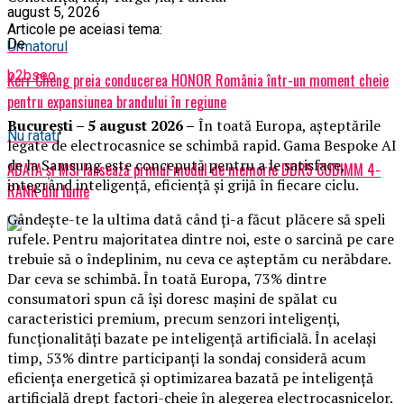
august 5, 2026
Articole pe aceiasi tema:
De
Urmatorul
b2bseo
Kerr Cheng preia conducerea HONOR România într-un moment cheie
pentru expansiunea brandului în regiune
București – 5 august 2026 –
În toată Europa, așteptările
Nu ratati
legate de electrocasnice se schimbă rapid. Gama Bespoke AI
de la Samsung este concepută pentru a le satisface,
ADATA și MSI lansează primul modul de memorie DDR5 CUDIMM 4-
integrând inteligență, eficiență și grijă în fiecare ciclu.
RANK din lume
Gândește-te la ultima dată când ți-a făcut plăcere să speli
rufele. Pentru majoritatea dintre noi, este o sarcină pe care
trebuie să o îndeplinim, nu ceva ce așteptăm cu nerăbdare.
Dar ceva se schimbă. În toată Europa, 73% dintre
consumatori spun că își doresc mașini de spălat cu
caracteristici premium, precum senzori inteligenți,
funcționalități bazate pe inteligență artificială. În același
timp, 53% dintre participanți la sondaj consideră acum
eficiența energetică și optimizarea bazată pe inteligență
artificială drept factori-cheie în alegerea electrocasnicelor.