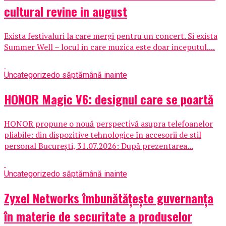
cultural revine in august
Exista festivaluri la care mergi pentru un concert. Si exista
Summer Well – locul in care muzica este doar inceputul....
Uncategorized
o săptămână inainte
HONOR Magic V6: designul care se poartă
HONOR propune o nouă perspectivă asupra telefoanelor
pliabile: din dispozitive tehnologice în accesorii de stil
personal București, 31.07.2026: După prezentarea...
Uncategorized
o săptămână inainte
Zyxel Networks îmbunătățește guvernanța
în materie de securitate a produselor