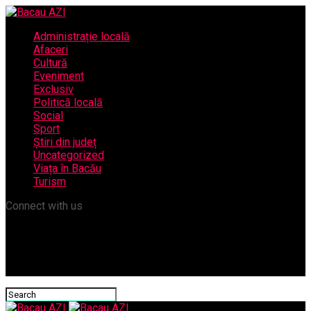
Administrație locală
Afaceri
Cultură
Eveniment
Exclusiv
Politică locală
Social
Sport
Știri din județ
Uncategorized
Viața în Bacău
Turism
Connect with us