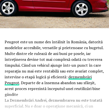
Peugeot este un nume des întâlnit în România, datorită
modelelor accesibile, versatile și prietenoase cu bugetul.
Multe dintre ele rulează de ani buni pe șosele, iar
întreținerea devine tot mai complexă odată cu trecerea
timpului. Când un vehicul ajunge într-un punct în care
reparația nu mai este rentabilă sau este avariat complet,
intervine o etapă logică și eficientă:
dezmembrări
Peugeot
. Departe de a însemna abandon sau sfârșit,
acest proces reprezintă începutul unei reutilizări bine
gândite
La Dezmembrări Andrei, dezmembrarea nu este tratată
superficial. Nu e doar o operațiune mecanică, ci un