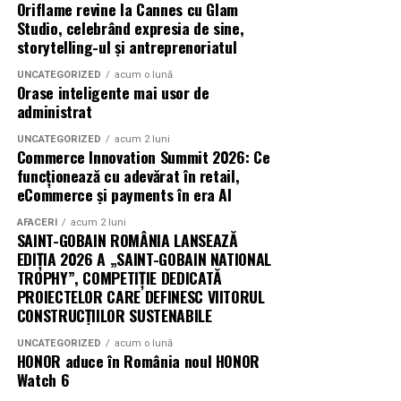
Oriflame revine la Cannes cu Glam
biciclop, syoss, Persil, Sensodyne, InterContinental
Studio, celebrând expresia de sine,
Athénée Palace, alka, Secom.
storytelling-ul și antreprenoriatul
Abonamentele pot fi achizitionate de pe summerwell.ro,
UNCATEGORIZED
acum o lună
Orase inteligente mai usor de
la pretul de 513 lei + taxe. De asemenea, sunt disponibile
administrat
si bilete de o zi la pretul de 351 lei + taxe pentru vineri si
sambata, iar pentru duminica costul biletului este de
UNCATEGORIZED
acum 2 luni
Commerce Innovation Summit 2026: Ce
426 lei + taxe.
funcționează cu adevărat în retail,
eCommerce și payments în era AI
AFACERI
acum 2 luni
SAINT-GOBAIN ROMÂNIA LANSEAZĂ
EDIȚIA 2026 A „SAINT-GOBAIN NATIONAL
TROPHY”, COMPETIȚIE DEDICATĂ
PROIECTELOR CARE DEFINESC VIITORUL
CONSTRUCȚIILOR SUSTENABILE
UNCATEGORIZED
acum o lună
HONOR aduce în România noul HONOR
Watch 6