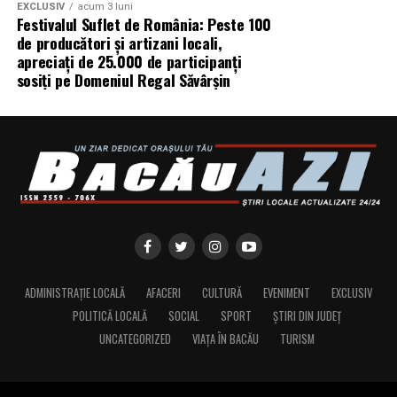
EXCLUSIV
acum 3 luni
Festivalul Suflet de România: Peste 100
de producători și artizani locali,
apreciați de 25.000 de participanți
sosiți pe Domeniul Regal Săvârșin
ADMINISTRAȚIE LOCALĂ
AFACERI
CULTURĂ
EVENIMENT
EXCLUSIV
POLITICĂ LOCALĂ
SOCIAL
SPORT
ȘTIRI DIN JUDEȚ
UNCATEGORIZED
VIAȚA ÎN BACĂU
TURISM