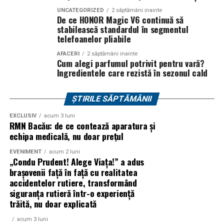
sambata, respectiv 426.6 lei pentru duminica.
Editia aniversara marcheaza 15 ani in care festivalul a
UNCATEGORIZED
2 săptămâni inainte
De ce HONOR Magic V6 continuă să
devenit unul dintre cele mai importante repere ale verii,
stabilească standardul în segmentul
un loc unde cultura pop, estetica contemporana si
telefoanelor pliabile
muzica se intalnesc firesc.
AFACERI
2 săptămâni inainte
Cum alegi parfumul potrivit pentru vară?
In luna august, Domeniul Stirbey Voda devine din nou
Ingredientele care rezistă în sezonul cald
locul in care soundtrack-ul verii se asculta, dar mai ales
se traieste.
ȘTIRILE SĂPTĂMÂNII
Programul complet si detaliile logistice sunt disponibile
EXCLUSIV
acum 3 luni
RMN Bacău: de ce contează aparatura și
pe site-ul oficial
www.summerwell.ro
si pe pagina de
echipa medicală, nu doar prețul
Instagram a festivalului @summerwellfest.
EVENIMENT
acum 2 luni
„Condu Prudent! Alege Viața!” a adus
Summer Well 2026
este un festival Orange, sustinut de
brașovenii față în față cu realitatea
o serie de parteneri care dau forma si vibe universului
accidentelor rutiere, transformând
festivalului: glo™, ING, Peroni Nastro Azzurro, Ursus,
siguranța rutieră într-o experiență
Bacardi, Martini, Hendrick’s Gin, Jack Daniel’s, Mega
trăită, nu doar explicată
Image, Pepsi, Fashion Days, alpro, Transalpina, vitamin
aqua, Lay’s, e-on, FABIZ, Bucharest Business School,
acum 3 luni