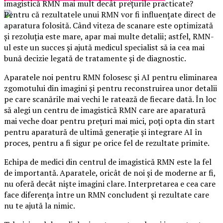
imagistică RMN mai mult decât prețurile practicate?
Pentru că rezultatele unui RMN vor fi influențate direct de
aparatura folosită. Când viteza de scanare este optimizată
și rezoluția este mare, apar mai multe detalii; astfel, RMN-
ul este un succes și ajută medicul specialist să ia cea mai
bună decizie legată de tratamente și de diagnostic.
Aparatele noi pentru RMN folosesc și AI pentru eliminarea
zgomotului din imagini și pentru reconstruirea unor detalii
pe care scanările mai vechi le ratează de fiecare dată. În loc
să alegi un centru de imagistică RMN care are aparatură
mai veche doar pentru prețuri mai mici, poți opta din start
pentru aparatură de ultimă generație și integrare AI în
proces, pentru a fi sigur pe orice fel de rezultate primite.
Echipa de medici din centrul de imagistică RMN este la fel
de importantă. Aparatele, oricât de noi și de moderne ar fi,
nu oferă decât niște imagini clare. Interpretarea e cea care
face diferența între un RMN concludent și rezultate care
nu te ajută la nimic.