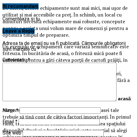
Iti recomandam
De obicei, aceste echipamente sunt mai mici, mai ușor de
utilizat și mai accesibile ca preț. În schimb, un local cu
Comenteaza si tu
minuturi necesită echipamente mai robuste, concepute
pentru a rezista unui volum mare de comenzi și pentru a
Leave a Reply
optimiza timpul de preparare.
Adresa ta de email nu va fi publicată.
Câmpurile obligatorii
Un exemplu de echipament care variază semnificativ este
sunt marcate cu
*
friteuza. În bucătăria de acasă, o friteuză mică poate fi
suficientă pentru a găti câteva porții de cartofi prăjiți, în
Comentariu
*
timp ce în cadrul unui restaurant de servire rapidă,
friteuzele sunt adesea industriale, de dimensiuni mari,
capabile de a găti cantități mari într-un timp scurt, fără a
compromite calitatea.
Cum alegi echipamentele pentru bucătăria ta de acasă
Alegerea echipamentelor pentru bucătăria casei tale
Nume
*
trebuie să țină cont de câțiva factori importanți. În primul
Email
*
rând, trebuie să iei în considerare dimensiunea spațiului
disponibil. Dacă ai o bucătărie mică, este esențial să alegi
Site web
echipamente compacte și multifuncționale. Acestea îți