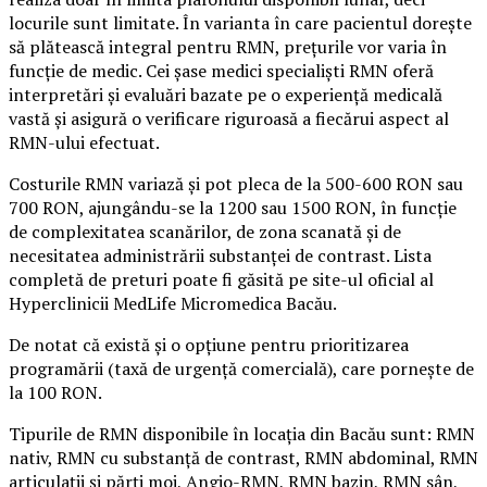
locurile sunt limitate. În varianta în care pacientul dorește
să plătească integral pentru RMN, prețurile vor varia în
funcție de medic. Cei șase medici specialiști RMN oferă
interpretări și evaluări bazate pe o experiență medicală
vastă și asigură o verificare riguroasă a fiecărui aspect al
RMN-ului efectuat.
Costurile RMN variază și pot pleca de la 500-600 RON sau
700 RON, ajungându-se la 1200 sau 1500 RON, în funcție
de complexitatea scanărilor, de zona scanată și de
necesitatea administrării substanței de contrast. Lista
completă de preturi poate fi găsită pe site-ul oficial al
Hyperclinicii MedLife Micromedica Bacău.
De notat că există și o opțiune pentru prioritizarea
programării (taxă de urgență comercială), care pornește de
la 100 RON.
Tipurile de RMN disponibile în locația din Bacău sunt: RMN
nativ, RMN cu substanță de contrast, RMN abdominal, RMN
articulații și părți moi, Angio-RMN, RMN bazin, RMN sân,