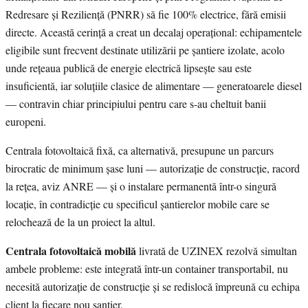
Redresare și Reziliență (PNRR) să fie 100% electrice, fără emisii
directe. Această cerință a creat un decalaj operațional: echipamentele
eligibile sunt frecvent destinate utilizării pe șantiere izolate, acolo
unde rețeaua publică de energie electrică lipsește sau este
insuficientă, iar soluțiile clasice de alimentare — generatoarele diesel
— contravin chiar principiului pentru care s-au cheltuit banii
europeni.
Centrala fotovoltaică fixă, ca alternativă, presupune un parcurs
birocratic de minimum șase luni — autorizație de construcție, racord
la rețea, aviz ANRE — și o instalare permanentă într-o singură
locație, în contradicție cu specificul șantierelor mobile care se
relochează de la un proiect la altul.
Centrala fotovoltaică mobilă
livrată de UZINEX rezolvă simultan
ambele probleme: este integrată într-un container transportabil, nu
necesită autorizație de construcție și se redislocă împreună cu echipa
client la fiecare nou șantier.