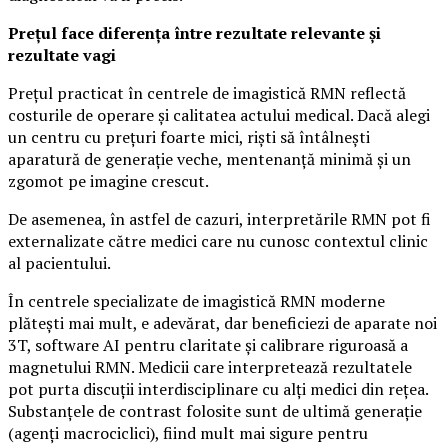
Prețul face diferența între rezultate relevante și
rezultate vagi
Prețul practicat în centrele de imagistică RMN reflectă
costurile de operare și calitatea actului medical. Dacă alegi
un centru cu prețuri foarte mici, riști să întâlnești
aparatură de generație veche, mentenanță minimă și un
zgomot pe imagine crescut.
De asemenea, în astfel de cazuri, interpretările RMN pot fi
externalizate către medici care nu cunosc contextul clinic
al pacientului.
În centrele specializate de imagistică RMN moderne
plătești mai mult, e adevărat, dar beneficiezi de aparate noi
3T, software AI pentru claritate și calibrare riguroasă a
magnetului RMN. Medicii care interpretează rezultatele
pot purta discuții interdisciplinare cu alți medici din rețea.
Substanțele de contrast folosite sunt de ultimă generație
(agenți macrociclici), fiind mult mai sigure pentru