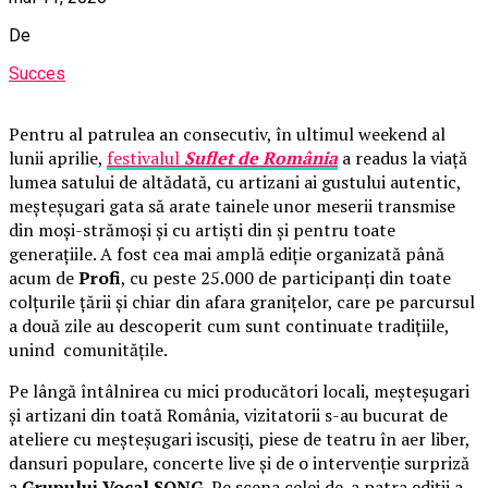
De
Succes
Pentru al patrulea an consecutiv, în ultimul weekend al
lunii aprilie,
festivalul
Suflet de România
a readus la viață
lumea satului de altădată, cu artizani ai gustului autentic,
meșteșugari gata să arate tainele unor meserii transmise
din moși-strămoși și cu artiști din și pentru toate
generațiile. A fost cea mai amplă ediție organizată până
acum de
Profi
, cu peste 25.000 de participanți din toate
colțurile țării și chiar din afara granițelor, care pe parcursul
a două zile au descoperit cum sunt continuate tradițiile,
unind comunitățile.
Pe lângă întâlnirea cu mici producători locali, meșteșugari
și artizani din toată România, vizitatorii s-au bucurat de
ateliere cu meșteșugari iscusiți, piese de teatru în aer liber,
dansuri populare, concerte live și de o intervenție surpriză
a
Grupului Vocal SONG
. Pe scena celei de-a patra ediții a