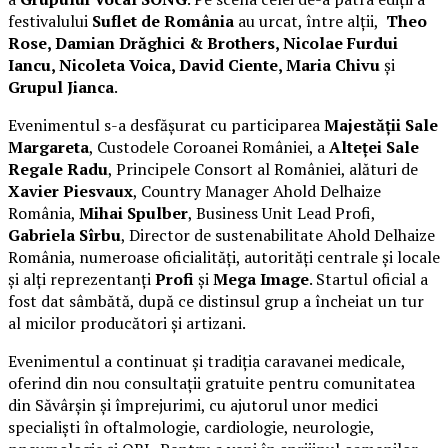
festivalului
Suflet de România
au urcat, între alții,
Theo
Rose, Damian Drăghici & Brothers, Nicolae Furdui
Iancu, Nicoleta Voica, David Ciente, Maria Chivu
și
Grupul Jianca
.
Evenimentul s-a desfășurat cu participarea
Majestății Sale
Margareta
, Custodele Coroanei României, a
Alteței Sale
Regale Radu
, Principele Consort al României, alături de
Xavier Piesvaux
, Country Manager Ahold Delhaize
România,
Mihai Spulber
, Business Unit Lead Profi,
Gabriela Sîrbu
, Director de sustenabilitate Ahold Delhaize
România, numeroase oficialități, autorități centrale și locale
și alți reprezentanți
Profi
și
Mega Image
. Startul oficial a
fost dat sâmbătă, după ce distinsul grup a încheiat un tur
al micilor producători și artizani.
Evenimentul a continuat și tradiția caravanei medicale,
oferind din nou consultații gratuite pentru comunitatea
din Săvârșin și împrejurimi, cu ajutorul unor medici
specialiști în oftalmologie, cardiologie, neurologie,