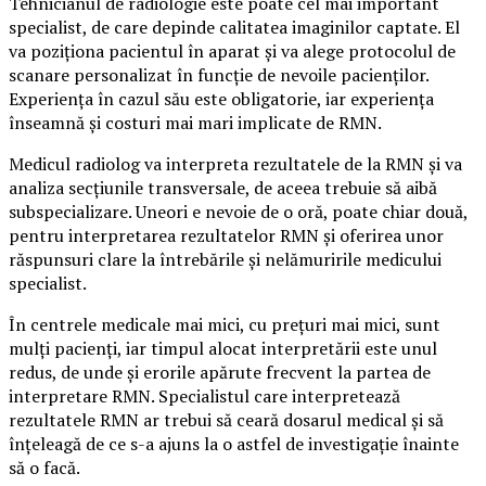
Tehnicianul de radiologie este poate cel mai important
specialist, de care depinde calitatea imaginilor captate. El
va poziționa pacientul în aparat și va alege protocolul de
scanare personalizat în funcție de nevoile pacienților.
Experiența în cazul său este obligatorie, iar experiența
înseamnă și costuri mai mari implicate de RMN.
Medicul radiolog va interpreta rezultatele de la RMN și va
analiza secțiunile transversale, de aceea trebuie să aibă
subspecializare. Uneori e nevoie de o oră, poate chiar două,
pentru interpretarea rezultatelor RMN și oferirea unor
răspunsuri clare la întrebările și nelămuririle medicului
specialist.
În centrele medicale mai mici, cu prețuri mai mici, sunt
mulți pacienți, iar timpul alocat interpretării este unul
redus, de unde și erorile apărute frecvent la partea de
interpretare RMN. Specialistul care interpretează
rezultatele RMN ar trebui să ceară dosarul medical și să
înțeleagă de ce s-a ajuns la o astfel de investigație înainte
să o facă.