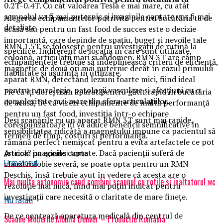
0.2T-0.4T. Cu cât valoarea Tesla e mai mare, cu atât
semnalul va fi mai puternic și imaginile captate vor fi mai
Alegerea echipamentelor potrivite pentru bucătăria ta de
detaliate.
acasă sau pentru un fast food de succes este o decizie
importantă, care depinde de spațiu, buget și nevoile tale
RMN 1.5T se folosește pentru investigații de rutină la
specifice. Indiferent de locația în care sunt utilizate,
coloană, articulații mari și abdomen. RMN 3T are câmp
echipamentele trebuie să îndeplinească criterii de eficiență,
magnetic de două ori mai puternic decât în cazul primului
fiabilitate și ușurință în utilizare.
aparat RMN, detectând leziuni foarte mici, fiind ideal
pentru neurologie, patologii vasculare și afecțiuni cu o
Fie că îți dorești un aparat pentru gătit rapid în bucătăria
complexitate mai mare din sfera articulațiilor.
de acasă, fie că vizezi echipamente de înaltă performanță
pentru un fast food, investiția într-o echipare
Deși scanările cu un aparat RMN 3T sunt mai rapide,
corespunzătoare îți va aduce beneficii semnificative în
sensibilitatea ridicată a magnetului impune ca pacientul să
termen de timp, costuri și performanță.
rămână perfect nemișcat pentru a evita artefactele ce pot
„strica” imaginile captate. Dacă pacienții suferă de
Articole pe aceiasi tema:
claustrofobie severă, se poate opta pentru un RMN
Urmatorul
Deschis, însă trebuie avut în vedere că acesta are o
Mai multa autonomie cand combini scaunul cu rotile si inaltatorul wc
rezoluție mai mică, fiind mai puțin indicat pentru
investigații care necesită o claritate de mare finețe.
Nu ratati
De ce contează aparatura medicală din centrul de
Scaune Moderne Mobila Denver – Producție România