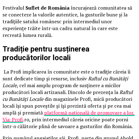
Festivalul
Suflet de România
încurajează comunitatea să
se conecteze la valorile autentice, la gusturile bune și la
tradițiile satului românesc prin intermediul unor
experiențe trăite într-un cadru natural în care este
recreată lumea rurală.
Tradiție pentru susținerea
producătorilor locali
La Profi implicarea în comunitate este o tradiție căreia îi
sunt dedicate timp și resurse, inclusiv
Raftul cu Bunătăți
Locale
, cel mai amplu program de susținere a micilor
producători locali artizanali. Dincolo de prezența la
Raftul
cu Bunătăți Locale
din magazinele Profi, micii producători
locali își spun poveștile și își prezintă oferta și pe cea mai
amplă și premiată
platformă națională de promovare a lor,
Via-Profi
.ro, prin intermediul căreia oricine poate porni
într-o călătorie plină de savoare a gusturilor din România.
Prin numărul angajaților săi, Profi, parte din grupul Ahold