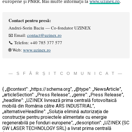
europene și PNRR. Mai multe informații la
www.uzinex.ro
.
Contact pentru presă:
Andrei-Sorin Baciu — Co-fondator UZINEX
📧 Email:
contact@uzinex.ro
📞 Telefon: +40 785 377 577
🌐 Web:
www.uzinex.ro
— S F Â R Ș I T C O M U N I C A T —
{ „@context”: „https://schema.org”, „@type”: „NewsArticle”,
„articleSection”: „Press Release”, „genre”: „Press Release”,
„headline”: „UZINEX livrează prima centrală fotovoltaică
mobilă din România către ARS INDUSTRIAL”,
„alternativeHeadline”: „Soluția elimină autorizația de
construcție pentru proiectele alimentate cu energie
regenerabilă pe fonduri europene”, „description”: „UZINEX (SC
GW LASER TECHNOLOGY SRL) a livrat prima centrală