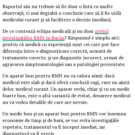
Raportul său nu trebuie să fie doar o listă cu multe
observații, ci mai degrabă o concluzie care să îi fie utilă
medicului curant și să faciliteze o decizie imediată.
De ce contează echipa medicală și nu doar
prețul
investigațiilor RMN în Bacău
? Răspunsul e simplu aici:
pentru că medicii cu experiență sunt cei care pot face
diferența între o diagnosticare corectă, urmată de
tratamente corecte, și un diagnostic incorect, urmat de
agravarea simptomatologiei sau a patologiei prezentate.
Un aparat bun pentru RMN nu va valora nimic dacă
medicul este slab și dacă oferă concluzii vagi, care nu ajută
deloc medicul curant. Un aparat vechi, chiar și cu un medic
foarte bun, este o altă variantă de evitat, deoarece medicul
nu va vedea detaliile de care are nevoie.
Un medic bun și un aparat bun pentru RMN vor însemna
economie de timp și de bani, se vor evita investigațiile
repetate, tratamentul va fi început imediat, iar
diagnosticul va fi precis.