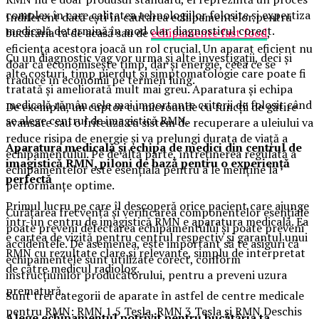
complex în care calitatea tehnologiilor folosite și expertiza
Indiferent dacă ești în căutarea echipamentelor pentru
medicală determină în mod clar diagnosticul corect.
bucătăria ta de acasă sau de
echipamente fast food
,
eficiența acestora joacă un rol crucial. Un aparat eficient nu
Cu un diagnostic vag vor urma și alte investigații, deci și
doar că economisește timp, dar și energie, ceea ce se
alte costuri, timp pierdut și simptomatologie care poate fi
traduce în economii pe termen lung.
tratată și ameliorată mult mai greu. Aparatura și echipa
medicală rămân cele mai importante criterii de folosit când
De exemplu, un cuptor cu microunde cu funcții de gătire
se alege centrul de imagistică RMN.
avansate sau o friteuză cu sistem de recuperare a uleiului va
reduce risipa de energie și va prelungi durata de viață a
Aparatura medicală și echipa de medici din centrul de
echipamentului. Pe de altă parte, întreținerea regulată a
imagistică RMN, piloni de bază pentru o experiență
echipamentelor este esențială pentru a le menține la
perfectă
performanțe optime.
Primul lucru pe care îl descoperă orice pacient care ajunge
Curățarea frecventă și verificarea componentelor esențiale
într-un centru de imagistică RMN e aparatura medicală. Ea
poate preveni defectarea echipamentului și poate preveni
e cartea de vizită pentru centrul respectiv și garantul unui
accidentele. De asemenea, este important să te asiguri că
RMN cu rezultate clare și relevante, simplu de interpretat
echipamentele sunt utilizate corect, conform
de către medicul radiolog.
instrucțiunilor producătorului, pentru a preveni uzura
prematură.
Sunt trei categorii de aparate în astfel de centre medicale
pentru RMN: RMN 1.5 Tesla, RMN 3 Tesla și RMN Deschis
Alege echipamentul potrivit pentru bucătăria ta