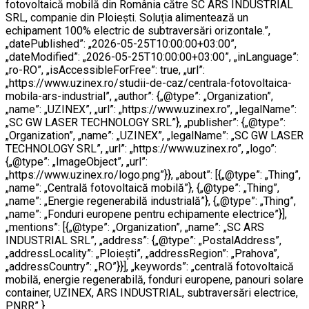
fotovoltaică mobilă din România către SC ARS INDUSTRIAL
SRL, companie din Ploiești. Soluția alimentează un
echipament 100% electric de subtraversări orizontale.”,
„datePublished”: „2026-05-25T10:00:00+03:00”,
„dateModified”: „2026-05-25T10:00:00+03:00”, „inLanguage”:
„ro-RO”, „isAccessibleForFree”: true, „url”:
„https://www.uzinex.ro/studii-de-caz/centrala-fotovoltaica-
mobila-ars-industrial”, „author”: {„@type”: „Organization”,
„name”: „UZINEX”, „url”: „https://www.uzinex.ro”, „legalName”:
„SC GW LASER TECHNOLOGY SRL”}, „publisher”: {„@type”:
„Organization”, „name”: „UZINEX”, „legalName”: „SC GW LASER
TECHNOLOGY SRL”, „url”: „https://www.uzinex.ro”, „logo”:
{„@type”: „ImageObject”, „url”:
„https://www.uzinex.ro/logo.png”}}, „about”: [{„@type”: „Thing”,
„name”: „Centrală fotovoltaică mobilă”}, {„@type”: „Thing”,
„name”: „Energie regenerabilă industrială”}, {„@type”: „Thing”,
„name”: „Fonduri europene pentru echipamente electrice”}],
„mentions”: [{„@type”: „Organization”, „name”: „SC ARS
INDUSTRIAL SRL”, „address”: {„@type”: „PostalAddress”,
„addressLocality”: „Ploiești”, „addressRegion”: „Prahova”,
„addressCountry”: „RO”}}], „keywords”: „centrală fotovoltaică
mobilă, energie regenerabilă, fonduri europene, panouri solare
container, UZINEX, ARS INDUSTRIAL, subtraversări electrice,
PNRR” }