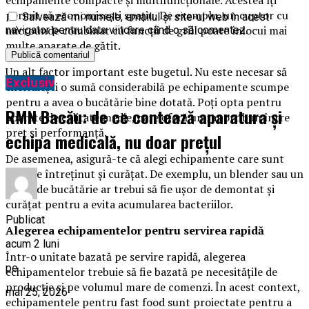
permit să economisești spațiu. De exemplu, un cuptor cu
Salvează-mi numele, emailul și site-ul web în acest
microunde combinat cu funcții de grill poate înlocui mai
navigator pentru data viitoare când o să comentez.
multe aparate de gătit.
Un alt factor important este bugetul. Nu este necesar să
Exclusiv
cheltuiești o sumă considerabilă pe echipamente scumpe
pentru a avea o bucătărie bine dotată. Poți opta pentru
RMN Bacău: de ce contează aparatura și
aparate de calitate medie, care oferă un raport bun între
preț și performanță.
echipa medicală, nu doar prețul
De asemenea, asigură-te că alegi echipamente care sunt
ușor de întreținut și curățat. De exemplu, un blender sau un
robot de bucătărie ar trebui să fie ușor de demontat și
curățat pentru a evita acumularea bacteriilor.
Publicat
Alegerea echipamentelor pentru servirea rapidă
acum 2 luni
Într-o unitate bazată pe servire rapidă, alegerea
pe
echipamentelor trebuie să fie bazată pe necesitățile de
producție și pe volumul mare de comenzi. În acest context,
mai 25, 2026
echipamentele pentru fast food sunt proiectate pentru a