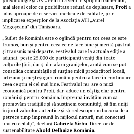
pneumologie și ORL. Pentru a veni în sprijinul oamenilor,
mai ales al celor cu posibilitate redusă de deplasare,
Profi
a
adus aproape de ei servicii medicale de calitate, prin
implicarea experților de la Asociația ATI „Aurel
Mogoșeanu” din Timișoara.
„Suflet de România este o oglindă pentru tot ceea ce este
frumos, bun și pentru ceea ce ne face bine și merită păstrat
și transmis mai departe. Festivalul care la actuala ediție a
adunat peste 25.000 de participanți veniți din toate
colțurile țării, dar și din afara granițelor, arată cum se pot
consolida comunitățile și susține micii producători locali,
artizanii și meșteșugarii români pentru a face în continuare
ceea ce știu ei cel mai bine. Festivalul nu are o miză
economică pentru Profi, dar aduce un câștig clar pentru
români și pentru România. Împreună învățăm cum să
promovăm tradițiile și să susținem comunități, să fim uniți
în jurul valorilor autentice și să redescoperim bucuria de a
petrece timp împreună în mijlocul naturii, mai conectați
unii cu ceilalți”, declară
Gabriela Sîrbu
, Director de
sustenabilitate
Ahold Delhaize România
.