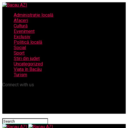
Administrație locală
Afaceri
Cultură
Eveniment
Exclusiv
Politică locală
Social
Sport
Știri din județ
Uncategorized
Viața în Bacău
Turism
Connect with us