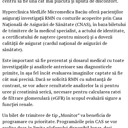
centru să fie una cât mai plăcută și lipsită de disconfort.
Hyperclinica MedLife Micromedica Bacău oferă pacienților
asigurați investigații RMN cu costurile acoperite prin Casa
Națională de Asigurări de Sănătate (CNAS), în baza biletului
de trimitere de la medicul specialist, a actului de identitate,
a certificatului de naștere (pentru minori) și a dovezii
calității de asigurat (cardul național de asigurări de
sănătate).
Este important să fie prezentat și dosarul medical cu toate
investigațiile și analizele anterioare sau diagnosticele
primite, în așa fel încât evaluarea imaginilor captate să fie
cât mai precisă. Dacă se solicită RMN cu substanță de
contrast, se vor aduce rezultatele analizelor la zi pentru
uree și creatinină serică, necesare pentru calcularea ratei
de filtrare glomerulară (eGFR) în scopul evaluării sigure a
funcției renale.
Un bilet de trimitere de tip „Monitor” va beneficia de
programare cu prioritate. Programările prin CAS se vor
realiza doar în limita plafonului disponibil lunar, deci