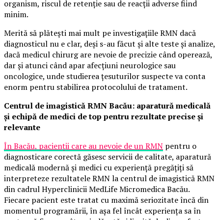
organism, riscul de retenție sau de reacții adverse fiind
minim.
Merită să plătești mai mult pe investigațiile RMN dacă
diagnosticul nu e clar, deși s-au făcut și alte teste și analize,
dacă medicul chirurg are nevoie de precizie când operează,
dar și atunci când apar afecțiuni neurologice sau
oncologice, unde studierea țesuturilor suspecte va conta
enorm pentru stabilirea protocolului de tratament.
Centrul de imagistică RMN Bacău: aparatură medicală
și echipă de medici de top pentru rezultate precise și
relevante
În Bacău, pacienții care au nevoie de un RMN
pentru o
diagnosticare corectă găsesc servicii de calitate, aparatură
medicală modernă și medici cu experiență pregățiți să
interpreteze rezultatele RMN la centrul de imagistică RMN
din cadrul Hyperclinicii MedLife Micromedica Bacău.
Fiecare pacient este tratat cu maximă seriozitate încă din
momentul programării, în așa fel încât experiența sa în