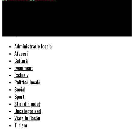
Bacau AZI
Cum să alegi echipamentele perfecte pentru bucătăria ta de
acasă și pentru un fast food de succes
Administrație locală
Afaceri
Cultură
Eveniment
Exclusiv
Politică locală
Social
Sport
Știri din județ
Uncategorized
Viața în Bacău
Turism