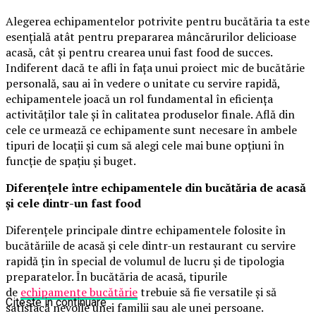
Alegerea echipamentelor potrivite pentru bucătăria ta este
esențială atât pentru prepararea mâncărurilor delicioase
acasă, cât și pentru crearea unui fast food de succes.
Indiferent dacă te afli în fața unui proiect mic de bucătărie
personală, sau ai în vedere o unitate cu servire rapidă,
echipamentele joacă un rol fundamental în eficiența
activităților tale și în calitatea produselor finale. Află din
cele ce urmează ce echipamente sunt necesare în ambele
tipuri de locații și cum să alegi cele mai bune opțiuni în
funcție de spațiu și buget.
Diferențele între echipamentele din bucătăria de acasă
și cele dintr-un fast food
Diferențele principale dintre echipamentele folosite în
bucătăriile de acasă și cele dintr-un restaurant cu servire
rapidă țin în special de volumul de lucru și de tipologia
preparatelor. În bucătăria de acasă, tipurile
de
echipamente bucătărie
trebuie să fie versatile și să
Citeste in continuare
satisfacă nevoile unei familii sau ale unei persoane.