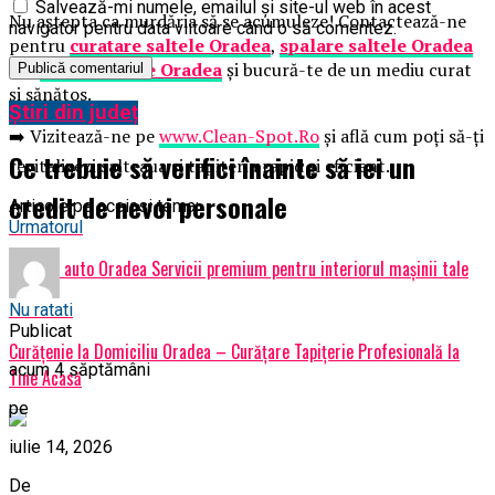
Salvează-mi numele, emailul și site-ul web în acest
Nu aștepta ca murdăria să se acumuleze! Contactează-ne
navigator pentru data viitoare când o să comentez.
pentru
curatare saltele Oradea
,
spalare saltele Oradea
sau
spalat saltele Oradea
și bucură-te de un mediu curat
și sănătos.
Știri din județ
➡️ Vizitează-ne pe
www.Clean-Spot.Ro
și află cum poți să-ți
Ce trebuie să verifici înainte să iei un
revitalizezi salteaua și tapiteria rapid și eficient.
credit de nevoi personale
Articole pe aceiasi tema:
Urmatorul
Spălare auto Oradea Servicii premium pentru interiorul mașinii tale
Nu ratati
Publicat
Curățenie la Domiciliu Oradea – Curățare Tapițerie Profesională la
acum 4 săptămâni
Tine Acasă
pe
iulie 14, 2026
De