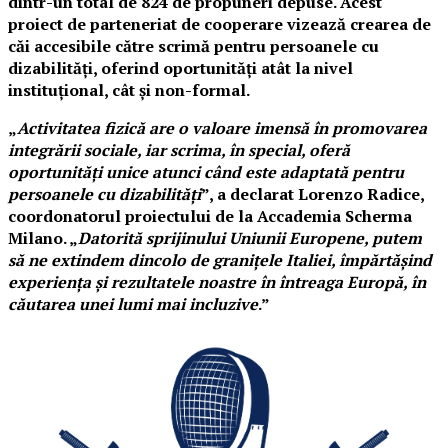
dintr-un total de 824 de propuneri depuse. Acest
proiect de parteneriat de cooperare vizează crearea de
căi accesibile către scrimă pentru persoanele cu
dizabilități, oferind oportunități atât la nivel
instituțional, cât și non-formal.
„
Activitatea fizică are o valoare imensă în promovarea
integrării sociale, iar scrima, în special, oferă
oportunități unice atunci când este adaptată pentru
persoanele cu dizabilități
”, a declarat Lorenzo Radice,
coordonatorul proiectului de la Accademia Scherma
Milano. „
Datorită sprijinului Uniunii Europene, putem
să ne extindem dincolo de granițele Italiei, împărtășind
experiența și rezultatele noastre în întreaga Europă, în
căutarea unei lumi mai incluzive
.”