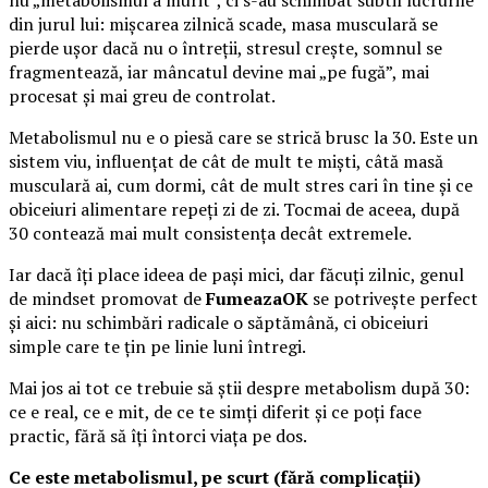
nu „metabolismul a murit”, ci s-au schimbat subtil lucrurile
din jurul lui: mișcarea zilnică scade, masa musculară se
pierde ușor dacă nu o întreții, stresul crește, somnul se
fragmentează, iar mâncatul devine mai „pe fugă”, mai
procesat și mai greu de controlat.
Metabolismul nu e o piesă care se strică brusc la 30. Este un
sistem viu, influențat de cât de mult te miști, câtă masă
musculară ai, cum dormi, cât de mult stres cari în tine și ce
obiceiuri alimentare repeți zi de zi. Tocmai de aceea, după
30 contează mai mult consistența decât extremele.
Iar dacă îți place ideea de pași mici, dar făcuți zilnic, genul
de mindset promovat de
FumeazaOK
se potrivește perfect
și aici: nu schimbări radicale o săptămână, ci obiceiuri
simple care te țin pe linie luni întregi.
Mai jos ai tot ce trebuie să știi despre metabolism după 30:
ce e real, ce e mit, de ce te simți diferit și ce poți face
practic, fără să îți întorci viața pe dos.
Ce este metabolismul, pe scurt (fără complicații)