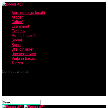
Administrație locală
Afaceri
Cultură
Eveniment
Exclusiv
Politică locală
Social
Sport
Știri din județ
Uncategorized
Viața în Bacău
Turism
Connect with us