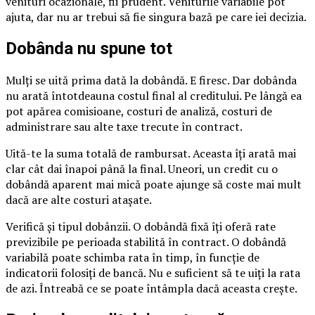
venituri ocazionale, fii prudent. Veniturile variabile pot
ajuta, dar nu ar trebui să fie singura bază pe care iei decizia.
Dobânda nu spune tot
Mulți se uită prima dată la dobândă. E firesc. Dar dobânda
nu arată întotdeauna costul final al creditului. Pe lângă ea
pot apărea comisioane, costuri de analiză, costuri de
administrare sau alte taxe trecute în contract.
Uită-te la suma totală de rambursat. Aceasta îți arată mai
clar cât dai înapoi până la final. Uneori, un credit cu o
dobândă aparent mai mică poate ajunge să coste mai mult
dacă are alte costuri atașate.
Verifică și tipul dobânzii. O dobândă fixă îți oferă rate
previzibile pe perioada stabilită în contract. O dobândă
variabilă poate schimba rata în timp, în funcție de
indicatorii folosiți de bancă. Nu e suficient să te uiți la rata
de azi. Întreabă ce se poate întâmpla dacă aceasta crește.