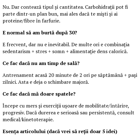
Nu. Dar contează tipul și cantitatea. Carbohidrații pot fi
parte dintr-un plan bun, mai ales dacă te miști și ai
proteine/fibre în farfurie.
E normal să am burtă după 30?
E frecvent, dar nu e inevitabil. De multe ori e combinația
sedentarism + stres + somn + alimentație dens calorică.
Ce fac dacă nu am timp de sală?
Antrenament acasă 20 minute de 2 ori pe săptămână + pași
zilnici. Asta e deja o schimbare majoră.
Ce fac dacă mă doare spatele?
Începe cu mers și exerciții ușoare de mobilitate/întărire,
progresiv. Dacă durerea e serioasă sau persistentă, consult
medical/kinetoterapie.
Esența articolului (dacă vrei să reții doar 5 idei)