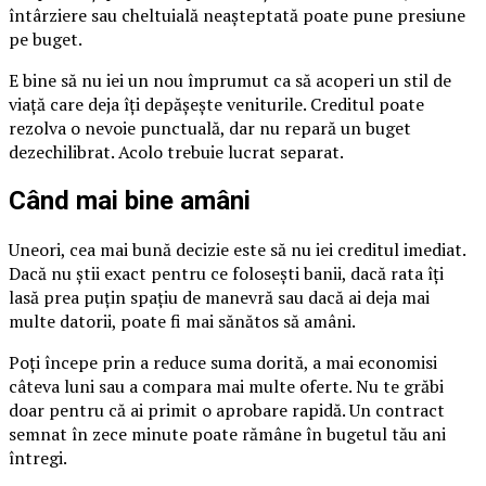
întârziere sau cheltuială neașteptată poate pune presiune
pe buget.
E bine să nu iei un nou împrumut ca să acoperi un stil de
viață care deja îți depășește veniturile. Creditul poate
rezolva o nevoie punctuală, dar nu repară un buget
dezechilibrat. Acolo trebuie lucrat separat.
Când mai bine amâni
Uneori, cea mai bună decizie este să nu iei creditul imediat.
Dacă nu știi exact pentru ce folosești banii, dacă rata îți
lasă prea puțin spațiu de manevră sau dacă ai deja mai
multe datorii, poate fi mai sănătos să amâni.
Poți începe prin a reduce suma dorită, a mai economisi
câteva luni sau a compara mai multe oferte. Nu te grăbi
doar pentru că ai primit o aprobare rapidă. Un contract
semnat în zece minute poate rămâne în bugetul tău ani
întregi.