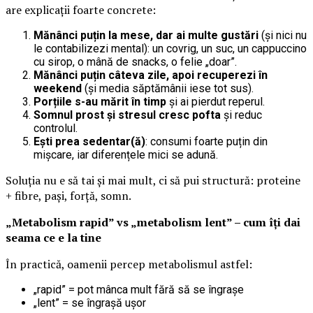
are explicații foarte concrete:
Mănânci puțin la mese, dar ai multe gustări
(și nici nu
le contabilizezi mental): un covrig, un suc, un cappuccino
cu sirop, o mână de snacks, o felie „doar”.
Mănânci puțin câteva zile, apoi recuperezi în
weekend
(și media săptămânii iese tot sus).
Porțiile s-au mărit în timp
și ai pierdut reperul.
Somnul prost și stresul cresc pofta
și reduc
controlul.
Ești prea sedentar(ă)
: consumi foarte puțin din
mișcare, iar diferențele mici se adună.
Soluția nu e să tai și mai mult, ci să pui structură: proteine
+ fibre, pași, forță, somn.
„Metabolism rapid” vs „metabolism lent” – cum îți dai
seama ce e la tine
În practică, oamenii percep metabolismul astfel:
„rapid” = pot mânca mult fără să se îngrașe
„lent” = se îngrașă ușor