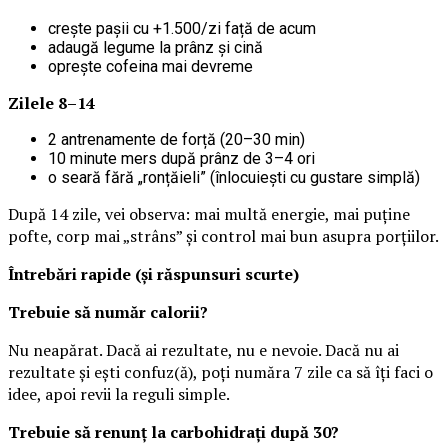
crește pașii cu +1.500/zi față de acum
adaugă legume la prânz și cină
oprește cofeina mai devreme
Zilele 8–14
2 antrenamente de forță (20–30 min)
10 minute mers după prânz de 3–4 ori
o seară fără „ronțăieli” (înlocuiești cu gustare simplă)
După 14 zile, vei observa: mai multă energie, mai puține
pofte, corp mai „strâns” și control mai bun asupra porțiilor.
Întrebări rapide (și răspunsuri scurte)
Trebuie să număr calorii?
Nu neapărat. Dacă ai rezultate, nu e nevoie. Dacă nu ai
rezultate și ești confuz(ă), poți număra 7 zile ca să îți faci o
idee, apoi revii la reguli simple.
Trebuie să renunț la carbohidrați după 30?