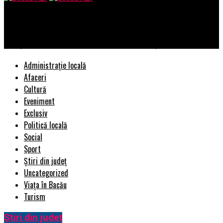
Bacau AZI
Curățare saltele Oradea – scapă de acarieni și alergeni
Administrație locală
Afaceri
Cultură
Eveniment
Exclusiv
Politică locală
Social
Sport
Știri din județ
Uncategorized
Viața în Bacău
Turism
Știri din județ