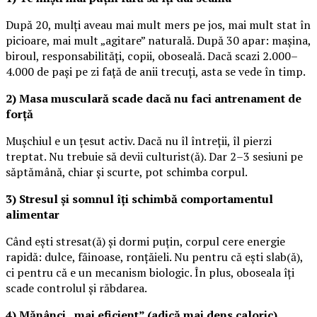
După 20, mulți aveau mai mult mers pe jos, mai mult stat în
picioare, mai mult „agitare” naturală. După 30 apar: mașina,
biroul, responsabilități, copii, oboseală. Dacă scazi 2.000–
4.000 de pași pe zi față de anii trecuți, asta se vede în timp.
2) Masa musculară scade dacă nu faci antrenament de
forță
Mușchiul e un țesut activ. Dacă nu îl întreții, îl pierzi
treptat. Nu trebuie să devii culturist(ă). Dar 2–3 sesiuni pe
săptămână, chiar și scurte, pot schimba corpul.
3) Stresul și somnul îți schimbă comportamentul
alimentar
Când ești stresat(ă) și dormi puțin, corpul cere energie
rapidă: dulce, făinoase, ronțăieli. Nu pentru că ești slab(ă),
ci pentru că e un mecanism biologic. În plus, oboseala îți
scade controlul și răbdarea.
4) Mănânci „mai eficient” (adică mai dens caloric)