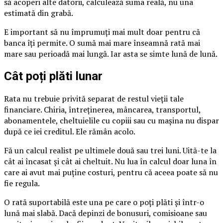
să acoperi alte datorii, calculează suma reală, nu una
estimată din grabă.
E important să nu împrumuți mai mult doar pentru că
banca îți permite. O sumă mai mare înseamnă rată mai
mare sau perioadă mai lungă. Iar asta se simte lună de lună.
Cât poți plăti lunar
Rata nu trebuie privită separat de restul vieții tale
financiare. Chiria, întreținerea, mâncarea, transportul,
abonamentele, cheltuielile cu copiii sau cu mașina nu dispar
după ce iei creditul. Ele rămân acolo.
Fă un calcul realist pe ultimele două sau trei luni. Uită-te la
cât ai încasat și cât ai cheltuit. Nu lua în calcul doar luna în
care ai avut mai puține costuri, pentru că aceea poate să nu
fie regula.
O rată suportabilă este una pe care o poți plăti și într-o
lună mai slabă. Dacă depinzi de bonusuri, comisioane sau