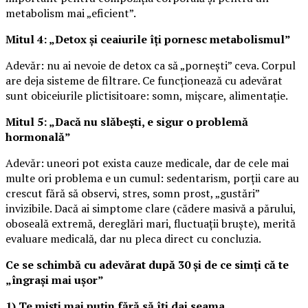
metabolism mai „eficient”.
Mitul 4: „Detox și ceaiurile îți pornesc metabolismul”
Adevăr: nu ai nevoie de detox ca să „pornești” ceva. Corpul
are deja sisteme de filtrare. Ce funcționează cu adevărat
sunt obiceiurile plictisitoare: somn, mișcare, alimentație.
Mitul 5: „Dacă nu slăbești, e sigur o problemă
hormonală”
Adevăr: uneori pot exista cauze medicale, dar de cele mai
multe ori problema e un cumul: sedentarism, porții care au
crescut fără să observi, stres, somn prost, „gustări”
invizibile. Dacă ai simptome clare (cădere masivă a părului,
oboseală extremă, dereglări mari, fluctuații bruște), merită
evaluare medicală, dar nu pleca direct cu concluzia.
Ce se schimbă cu adevărat după 30 și de ce simți că te
„îngrași mai ușor”
1) Te miști mai puțin fără să îți dai seama