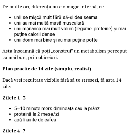
De multe ori, diferența nu e o magie internă, ci:
unii se mișcă mult fără să-și dea seama
unii au mai multă masă musculară
unii mănâncă mai mult volum (legume, proteine) și mai
puține calorii dense
unii dorm mai bine și au mai puține pofte
Asta înseamnă că poți „construi” un metabolism perceput
ca mai bun, prin obiceiuri.
Plan practic de 14 zile (simplu, realist)
Dacă vrei rezultate vizibile fără să te stresezi, fă asta 14
zile:
Zilele 1–3
5–10 minute mers dimineața sau la prânz
proteină la 2 mese/zi
apă înainte de cafea
Zilele 4–7