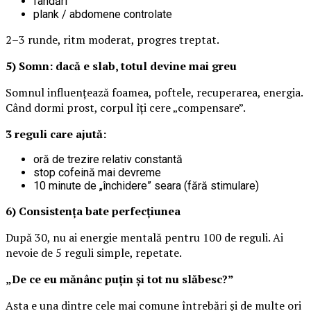
fandări
plank / abdomene controlate
2–3 runde, ritm moderat, progres treptat.
5) Somn: dacă e slab, totul devine mai greu
Somnul influențează foamea, poftele, recuperarea, energia.
Când dormi prost, corpul îți cere „compensare”.
3 reguli care ajută:
oră de trezire relativ constantă
stop cofeină mai devreme
10 minute de „închidere” seara (fără stimulare)
6) Consistența bate perfecțiunea
După 30, nu ai energie mentală pentru 100 de reguli. Ai
nevoie de 5 reguli simple, repetate.
„De ce eu mănânc puțin și tot nu slăbesc?”
Asta e una dintre cele mai comune întrebări și de multe ori