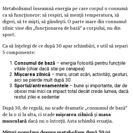
Metabolismul înseamnă energia pe care corpul o consumă
ca să funcționeze: să respiri, să menții temperatura, să
digeri, să te miști, să gândești. O parte mare din consumul
zilnic vine din „funcționarea de bază” a corpului, nu din
sport.
Ca să înțelegi de ce după 30 apar schimbări, e util să separi
3 componente:
Consumul de bază
– energia folosită pentru funcțiile
vitale (chiar dacă stai pe canapea)
Mișcarea zilnică
– mers, urcat scări, activități, gesturi;
aici se pierde mult după 30
Sportul/antrenamentele
– bune și importante, dar de
obicei mai mici ca impact total decât crede lumea, dacă
restul zilei e sedentar
După 30, de regulă, nu scade dramatic „consumul de bază”
de la o zi la alta, ci scade
mișcarea zilnică
și
masa
musculară
dacă nu o întreții. Asta schimbă ecuația.
Mituri populare despre metabolism după 30 (și