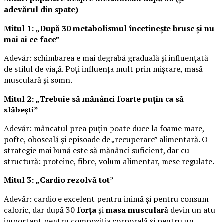
adevărul din spate)
Mitul 1: „După 30 metabolismul încetinește brusc și nu
mai ai ce face”
Adevăr: schimbarea e mai degrabă graduală și influențată
de stilul de viață. Poți influența mult prin mișcare, masă
musculară și somn.
Mitul 2: „Trebuie să mănânci foarte puțin ca să
slăbești”
Adevăr: mâncatul prea puțin poate duce la foame mare,
pofte, oboseală și episoade de „recuperare” alimentară. O
strategie mai bună este să mănânci suficient, dar cu
structură: proteine, fibre, volum alimentar, mese regulate.
Mitul 3: „Cardio rezolvă tot”
Adevăr: cardio e excelent pentru inimă și pentru consum
caloric, dar după 30
forța
și
masa musculară
devin un atu
important pentru compoziția corporală și pentru un