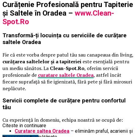
Curățenie Profesională pentru Tapiterie
și Saltele în Oradea –
www.Clean-
Spot.Ro
Transformă-ți locuința cu serviciile de curățare
saltele Oradea
Fie că este vorba despre patul tău sau canapeaua din living,
curățarea saltelelor și a tapiteriei
este esențială pentru
un mediu sănătos. La
Clean-Spot.Ro
, oferim servicii
profesionale de
curatare saltele Oradea
, astfel încât
fiecare suprafață să fie igienizată, fără pete și fără mirosuri
neplăcute.
Servicii complete de curățare pentru confortul
tău
Cu experiență în domeniu, echipa noastră se ocupă de:
Citeste in continuare
Curatare saltea Oradea
– eliminăm praful, acarienii și
petele încăpățânate.