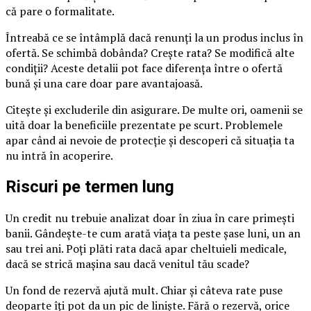
că pare o formalitate.
Întreabă ce se întâmplă dacă renunți la un produs inclus în
ofertă. Se schimbă dobânda? Crește rata? Se modifică alte
condiții? Aceste detalii pot face diferența între o ofertă
bună și una care doar pare avantajoasă.
Citește și excluderile din asigurare. De multe ori, oamenii se
uită doar la beneficiile prezentate pe scurt. Problemele
apar când ai nevoie de protecție și descoperi că situația ta
nu intră în acoperire.
Riscuri pe termen lung
Un credit nu trebuie analizat doar în ziua în care primești
banii. Gândește-te cum arată viața ta peste șase luni, un an
sau trei ani. Poți plăti rata dacă apar cheltuieli medicale,
dacă se strică mașina sau dacă venitul tău scade?
Un fond de rezervă ajută mult. Chiar și câteva rate puse
deoparte îți pot da un pic de liniște. Fără o rezervă, orice