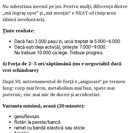
Nu subestima mersul pe jos. Pentru mulți, diferența dintre
„mă îngraș ușor” și „mă mențin” e NEAT-ul (mișcarea
zilnică involuntară).
Ținte realiste:
Dacă faci 3.000 pași/zi, urcă treptat la 5.000–6.000.
Dacă ești deja activ(ă), țintește 7.000–9.000.
Nu trebuie 10.000 ca lege. Trebuie progres.
4) Forța de 2–3 ori/săptămână (nu e negociabil dacă
vrei schimbare)
După 30, antrenamentul de forță e „asigurare” pe termen
lung: corp mai ferm, metabolism mai bun, spate mai
puternic, risc mai mic de dureri și accidentări.
Varianta minimă, acasă (20 minute):
genuflexiuni
flotări la perete/bancă
ramat cu bandă elastică sau sticle