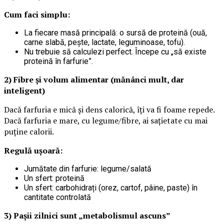
Cum faci simplu:
La fiecare masă principală: o sursă de proteină (ouă,
carne slabă, pește, lactate, leguminoase, tofu).
Nu trebuie să calculezi perfect. Începe cu „să existe
proteină în farfurie”.
2) Fibre și volum alimentar (mănânci mult, dar
inteligent)
Dacă farfuria e mică și dens calorică, îți va fi foame repede.
Dacă farfuria e mare, cu legume/fibre, ai sațietate cu mai
puține calorii.
Regulă ușoară:
Jumătate din farfurie: legume/salată
Un sfert: proteină
Un sfert: carbohidrați (orez, cartof, pâine, paste) în
cantitate controlată
3) Pașii zilnici sunt „metabolismul ascuns”