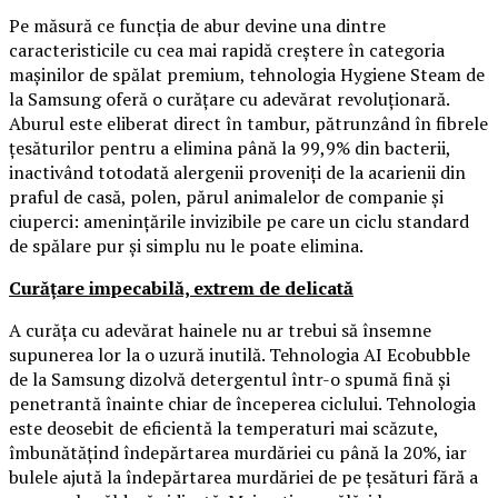
Pe măsură ce funcția de abur devine una dintre
caracteristicile cu cea mai rapidă creștere în categoria
mașinilor de spălat premium, tehnologia Hygiene Steam de
la Samsung oferă o curățare cu adevărat revoluționară.
Aburul este eliberat direct în tambur, pătrunzând în fibrele
țesăturilor pentru a elimina până la 99,9% din bacterii,
inactivând totodată alergenii proveniți de la acarienii din
praful de casă, polen, părul animalelor de companie și
ciuperci: amenințările invizibile pe care un ciclu standard
de spălare pur și simplu nu le poate elimina.
Curățare impecabilă, extrem de delicată
A curăța cu adevărat hainele nu ar trebui să însemne
supunerea lor la o uzură inutilă. Tehnologia AI Ecobubble
de la Samsung dizolvă detergentul într-o spumă fină și
penetrantă înainte chiar de începerea ciclului. Tehnologia
este deosebit de eficientă la temperaturi mai scăzute,
îmbunătățind îndepărtarea murdăriei cu până la 20%, iar
bulele ajută la îndepărtarea murdăriei de pe țesături fără a