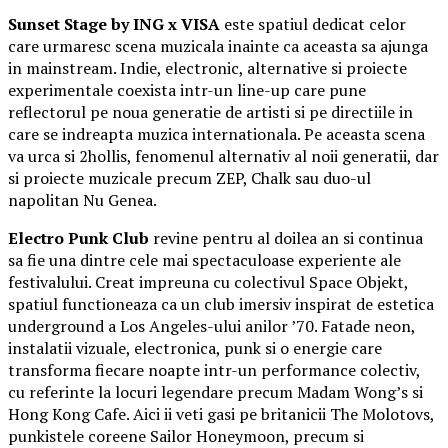
Sunset Stage by ING x VISA
este spatiul dedicat celor
care urmaresc scena muzicala inainte ca aceasta sa ajunga
in mainstream. Indie, electronic, alternative si proiecte
experimentale coexista intr-un line-up care pune
reflectorul pe noua generatie de artisti si pe directiile in
care se indreapta muzica internationala. Pe aceasta scena
va urca si 2hollis, fenomenul alternativ al noii generatii, dar
si proiecte muzicale precum ZEP, Chalk sau duo-ul
napolitan Nu Genea.
Electro Punk Club
revine pentru al doilea an si continua
sa fie una dintre cele mai spectaculoase experiente ale
festivalului. Creat impreuna cu colectivul Space Objekt,
spatiul functioneaza ca un club imersiv inspirat de estetica
underground a Los Angeles-ului anilor ’70. Fatade neon,
instalatii vizuale, electronica, punk si o energie care
transforma fiecare noapte intr-un performance colectiv,
cu referinte la locuri legendare precum Madam Wong’s si
Hong Kong Cafe. Aici ii veti gasi pe britanicii The Molotovs,
punkistele coreene Sailor Honeymoon, precum si