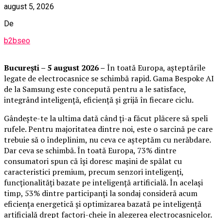
august 5, 2026
De
b2bseo
București – 5 august 2026 –
În toată Europa, așteptările
legate de electrocasnice se schimbă rapid. Gama Bespoke AI
de la Samsung este concepută pentru a le satisface,
integrând inteligență, eficiență și grijă în fiecare ciclu.
Gândește-te la ultima dată când ți-a făcut plăcere să speli
rufele. Pentru majoritatea dintre noi, este o sarcină pe care
trebuie să o îndeplinim, nu ceva ce așteptăm cu nerăbdare.
Dar ceva se schimbă. În toată Europa, 73% dintre
consumatori spun că își doresc mașini de spălat cu
caracteristici premium, precum senzori inteligenți,
funcționalități bazate pe inteligență artificială. În același
timp, 53% dintre participanți la sondaj consideră acum
eficiența energetică și optimizarea bazată pe inteligență
artificială drept factori-cheie în alegerea electrocasnicelor.