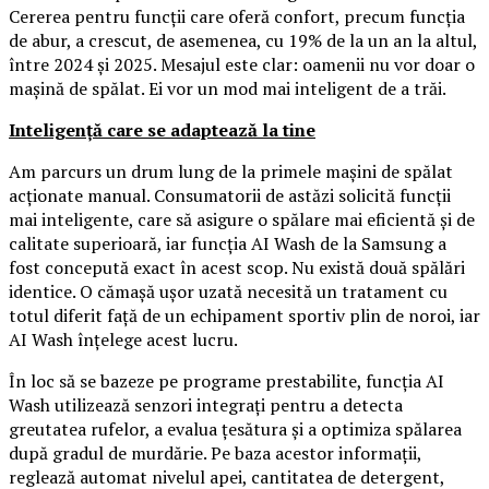
Cererea pentru funcții care oferă confort, precum funcția
de abur, a crescut, de asemenea, cu 19% de la un an la altul,
între 2024 și 2025. Mesajul este clar: oamenii nu vor doar o
mașină de spălat. Ei vor un mod mai inteligent de a trăi.
Inteligență care se adaptează la tine
Am parcurs un drum lung de la primele mașini de spălat
acționate manual. Consumatorii de astăzi solicită funcții
mai inteligente, care să asigure o spălare mai eficientă și de
calitate superioară, iar funcția AI Wash de la Samsung a
fost concepută exact în acest scop. Nu există două spălări
identice. O cămașă ușor uzată necesită un tratament cu
totul diferit față de un echipament sportiv plin de noroi, iar
AI Wash înțelege acest lucru.
În loc să se bazeze pe programe prestabilite, funcția AI
Wash utilizează senzori integrați pentru a detecta
greutatea rufelor, a evalua țesătura și a optimiza spălarea
după gradul de murdărie. Pe baza acestor informații,
reglează automat nivelul apei, cantitatea de detergent,