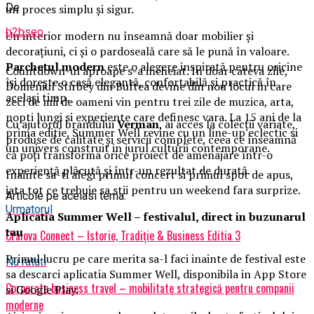
De
un proces simplu și sigur.
b2bseo
Un interior modern nu înseamnă doar mobilier și
decorațiuni, ci și o pardoseală care să le pună în valoare.
Parchetul modern
este o alegere inspirată pentru oricine
Countdown-ul aproape s-a incheiat. In doar cateva zile,
își dorește o casă elegantă, confortabilă și practică în
Domeniul Stirbey din Buftea devine din nou locul in care
același timp.
zeci de mii de oameni vin pentru trei zile de muzica, arta,
nopti lungi si experiente care definesc vara. La 15 ani de la
Cu ajutorul brandului
Verman
, ai acces la colecții variate,
prima editie, Summer Well revine cu un line-up eclectic si
produse de calitate și servicii complete, ceea ce înseamnă
un univers construit in jurul culturii contemporane.
că poți transforma orice proiect de amenajare într-o
experiență plăcută și într-un rezultat de durată.
Inainte sa-ti alegi primul concert si primul spot de apus,
iata tot ce trebuie sa stii pentru un weekend fara surprize.
Articole pe aceiasi tema:
Urmatorul
Aplica
t
ia Summer Well
– festivalul, direct in buzunarul
tau
Craiova Connect – Istorie, Tradiție & Business Editia 3
Primul lucru pe care merita sa-l faci inainte de festival este
Nu ratati
sa descarci aplicatia Summer Well, disponibila in App Store
Corporate business travel – mobilitate strategică pentru companii
si Google Play.
moderne