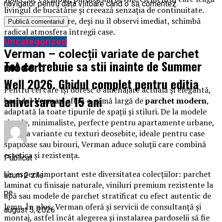
navigator pentru data viitoare când o să comentez.
livingul de bucătărie și creează senzația de continuitate.
Este un detaliu care, deși nu îl observi imediat, schimbă
radical atmosfera întregii case.
Uncategorized
Verman – colecții variate de parchet
Tot ce trebuie sa stii inainte de Summer
modern
Well 2026. Ghidul complet pentru editia
Pentru cei care își doresc o amenajare actuală și elegantă,
aniversara de 15 ani
brandul
Verman
oferă o gamă largă de
parchet modern
,
adaptată la toate tipurile de spații și stiluri. De la modele
simple, minimaliste, perfecte pentru apartamente urbane,
până la variante cu texturi deosebite, ideale pentru case
spațioase sau birouri, Verman aduce soluții care combină
estetica și rezistența.
Publicat
Un aspect important este diversitatea colecțiilor: parchet
acum 2 zile
laminat cu finisaje naturale, viniluri premium rezistente la
pe
apă sau modele de parchet stratificat cu efect autentic de
lemn. În plus, Verman oferă și servicii de consultanță și
august 5, 2026
montaj, astfel încât alegerea și instalarea pardoselii să fie