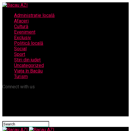
Administrație locală
Afaceri
Cultură
Eveniment
Exclusiv
Politică locală
Social
Sport
Știri din județ
Uncategorized
Viața în Bacău
Turism
Connect with us