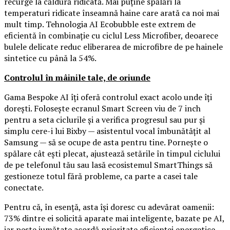
recurge la căldură ridicată. Mai puține spălări la
temperaturi ridicate înseamnă haine care arată ca noi mai
mult timp. Tehnologia AI Ecobubble este extrem de
eficientă în combinație cu ciclul Less Microfiber, deoarece
bulele delicate reduc eliberarea de microfibre de pe hainele
sintetice cu până la 54%.
Controlul în mâinile tale, de oriunde
Gama Bespoke AI îți oferă controlul exact acolo unde îți
dorești. Folosește ecranul Smart Screen viu de 7 inch
pentru a seta ciclurile și a verifica progresul sau pur și
simplu cere-i lui Bixby — asistentul vocal îmbunătățit al
Samsung — să se ocupe de asta pentru tine. Pornește o
spălare cât ești plecat, ajustează setările în timpul ciclului
de pe telefonul tău sau lasă ecosistemul SmartThings să
gestioneze totul fără probleme, ca parte a casei tale
conectate.
Pentru că, în esență, asta își doresc cu adevărat oamenii:
73% dintre ei solicită aparate mai inteligente, bazate pe AI,
iar peste jumătate acordă prioritate eficienței energetice