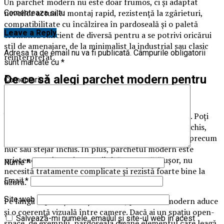
Un parchet modern nu este doar frumos, ci și adaptat
nevoilor actuale: montaj rapid, rezistență la zgârieturi,
Comenteaza si tu
compatibilitate cu încălzirea în pardoseală și o paletă
Leave a Reply
cromatică suficient de diversă pentru a se potrivi oricărui
stil de amenajare, de la minimalist la industrial sau clasic
Adresa ta de email nu va fi publicată.
Câmpurile obligatorii
reinterpretat.
sunt marcate cu
*
De ce să alegi parchet modern pentru
Comentariu
*
locuința ta
Unul dintre principalele avantaje este versatilitatea. Poți
crea un interior luminos și aerisit cu un parchet deschis,
sau unul sofisticat și elegant cu tonuri mai închise, precum
nuc sau stejar închis. În plus, parchetul modern este
prietenos cu întreținerea zilnică – se curăță ușor, nu
Nume
*
necesită tratamente complicate și rezistă foarte bine la
Email
*
uzură.
Site web
Pe lângă aspect și funcționalitate, parchetul modern aduce
și o coerență vizuală între camere. Dacă ai un spațiu open-
Salvează-mi numele, emailul și site-ul web în acest
space, de exemplu, pardoseala devine elementul care leagă