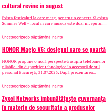
cultural revine in august
Exista festivaluri la care mergi pentru un concert. Si exista
Summer Well – locul in care muzica este doar inceputul....
Uncategorized
o săptămână inainte
HONOR Magic V6: designul care se poartă
HONOR propune o nouă perspectivă asupra telefoanelor
pliabile: din dispozitive tehnologice în accesorii de stil
personal București, 31.07.2026: După prezentarea...
Uncategorized
o săptămână inainte
Zyxel Networks îmbunătățește guvernanța
în materie de securitate a produselor