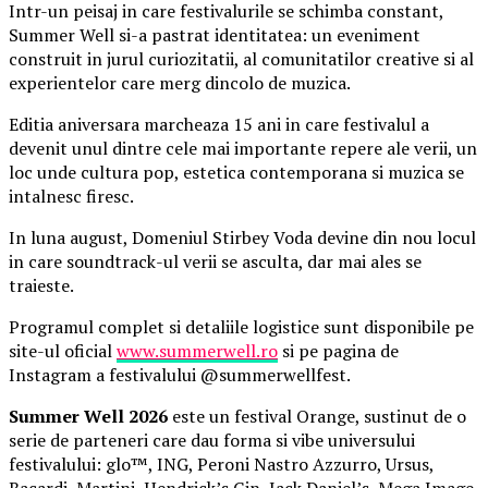
Intr-un peisaj in care festivalurile se schimba constant,
Summer Well si-a pastrat identitatea: un eveniment
construit in jurul curiozitatii, al comunitatilor creative si al
experientelor care merg dincolo de muzica.
Editia aniversara marcheaza 15 ani in care festivalul a
devenit unul dintre cele mai importante repere ale verii, un
loc unde cultura pop, estetica contemporana si muzica se
intalnesc firesc.
In luna august, Domeniul Stirbey Voda devine din nou locul
in care soundtrack-ul verii se asculta, dar mai ales se
traieste.
Programul complet si detaliile logistice sunt disponibile pe
site-ul oficial
www.summerwell.ro
si pe pagina de
Instagram a festivalului @summerwellfest.
Summer Well 2026
este un festival Orange, sustinut de o
serie de parteneri care dau forma si vibe universului
festivalului: glo™, ING, Peroni Nastro Azzurro, Ursus,
Bacardi, Martini, Hendrick’s Gin, Jack Daniel’s, Mega Image,