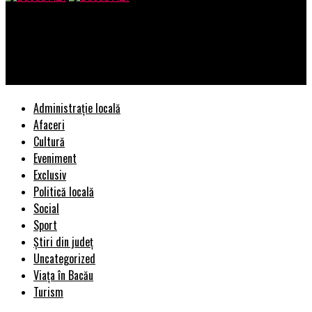
Bacau AZI
Parchet modern – stil, eleganță și funcționalitate pentru casa
ta
Administrație locală
Afaceri
Cultură
Eveniment
Exclusiv
Politică locală
Social
Sport
Știri din județ
Uncategorized
Viața în Bacău
Turism