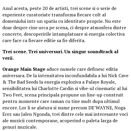
Anul acesta, peste 20 de artisti, trei scene si o serie de
experiente curatoriate transforma fiecare colt al
domeniului intr-un spatiu cu identitate proprie. Nu este
doar despre cine urca pe scena, ci despre atmosfera dintre
concerte, descoperirile intamplatoare si energia colectiva
care face ca fiecare editie sa fie diferita.
Trei scene. Trei universuri. Un singur soundtrack al
verii.
Orange Main Stage
aduce numele care definesc editia
aniversara. De la intensitatea inconfundabila a lui Nick Cave
& The Bad Seeds la energia exploziva a Palaye Royale,
sensibilitatea lui Charlotte Cardin si vibe-ul cinematic al lui
Two Feet, scena principala propune un line-up construit
pentru momente care raman cu tine mult dupa ultimul
encore. Lor li se alatura si nume precum DE’WAYNE, Noga
Erez sau Jalen Ngonda, trei dintre cele mai interesante voci
ale muzicii contemporane, acoperind o paleta larga de
genuri muzicale.