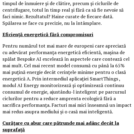
timpul de înmuiere și de clătire, precum și ciclurile de
centrifugare, totul în timp real și fără ca să fie nevoie să
faci nimic. Rezultatul? Haine curate de fiecare dată.
Spălarea se face cu precizie, nu la întâmplare.
Eficiență energetică fără compromisuri
Pentru numărul tot mai mare de europeni care apreciază
cu adevărat performanța energetică eficientă, mașina de
spălat Bespoke AI excelează în aspectele care contează cel
mai mult. Cel mai recent model consumă cu până la 65%
mai puțină energie decât cerințele minime pentru o clasă
energetică A. Prin intermediul aplicației SmartThings ,
modul AI Energy monitorizează și optimizează continuu
consumul de energie, ajustându-l inteligent pe parcursul
ciclurilor pentru a reduce amprenta ecologică fără a
sacrifica performanța. Facturi mai mici înseamnă un impact
mai redus asupra mediului și o casă mai inteligentă.
Curățare cu abur care pătrunde mai adânc decât la
suprafață