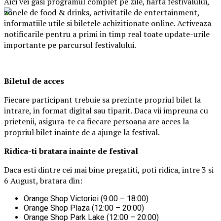
Aici vei gasi programul complet pe zile, harta festivalului,
zonele de food & drinks, activitatile de entertainment,
informatiile utile si biletele achizitionate online. Activeaza
notificarile pentru a primi in timp real toate update-urile
importante pe parcursul festivalului.
Biletul de acces
Fiecare participant trebuie sa prezinte propriul bilet la
intrare, in format digital sau tiparit. Daca vii impreuna cu
prietenii, asigura-te ca fiecare persoana are acces la
propriul bilet inainte de a ajunge la festival.
Ridica-t
i br
at
ara
inainte de festival
Daca esti dintre cei mai bine pregatiti, poti ridica, intre 3 si
6 August, bratara din:
Orange Shop Victoriei (9:00 – 18:00)
Orange Shop Plaza (12:00 – 20:00)
Orange Shop Park Lake (12:00 – 20:00)