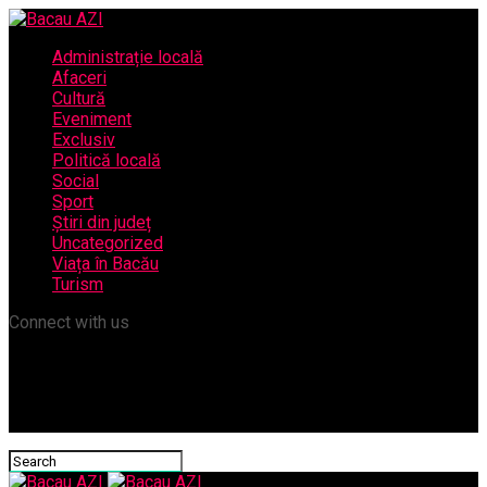
Administrație locală
Afaceri
Cultură
Eveniment
Exclusiv
Politică locală
Social
Sport
Știri din județ
Uncategorized
Viața în Bacău
Turism
Connect with us