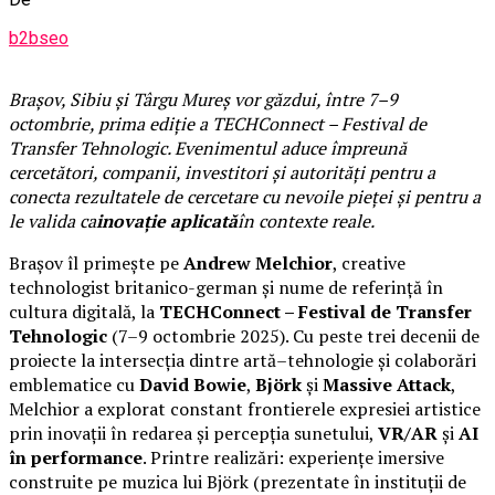
b2bseo
Brașov, Sibiu și Târgu Mureș vor găzdui, între 7–9
octombrie, prima ediție a TECHConnect – Festival de
Transfer Tehnologic. Evenimentul aduce împreună
cercetători, companii, investitori și autorități pentru a
conecta rezultatele de cercetare cu nevoile pieței și pentru a
le valida ca
inovație aplicată
în contexte reale.
Brașov îl primește pe
Andrew Melchior
, creative
technologist britanico-german și nume de referință în
cultura digitală, la
TECHConnect – Festival de Transfer
Tehnologic
(7–9 octombrie 2025). Cu peste trei decenii de
proiecte la intersecția dintre artă–tehnologie și colaborări
emblematice cu
David Bowie
,
Björk
și
Massive Attack
,
Melchior a explorat constant frontierele expresiei artistice
prin inovații în redarea și percepția sunetului,
VR/AR
și
AI
în performance
. Printre realizări: experiențe imersive
construite pe muzica lui Björk (prezentate în instituții de