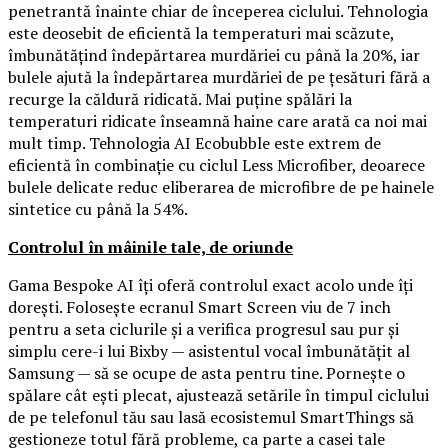
penetrantă înainte chiar de începerea ciclului. Tehnologia
este deosebit de eficientă la temperaturi mai scăzute,
îmbunătățind îndepărtarea murdăriei cu până la 20%, iar
bulele ajută la îndepărtarea murdăriei de pe țesături fără a
recurge la căldură ridicată. Mai puține spălări la
temperaturi ridicate înseamnă haine care arată ca noi mai
mult timp. Tehnologia AI Ecobubble este extrem de
eficientă în combinație cu ciclul Less Microfiber, deoarece
bulele delicate reduc eliberarea de microfibre de pe hainele
sintetice cu până la 54%.
Controlul în mâinile tale, de oriunde
Gama Bespoke AI îți oferă controlul exact acolo unde îți
dorești. Folosește ecranul Smart Screen viu de 7 inch
pentru a seta ciclurile și a verifica progresul sau pur și
simplu cere-i lui Bixby — asistentul vocal îmbunătățit al
Samsung — să se ocupe de asta pentru tine. Pornește o
spălare cât ești plecat, ajustează setările în timpul ciclului
de pe telefonul tău sau lasă ecosistemul SmartThings să
gestioneze totul fără probleme, ca parte a casei tale