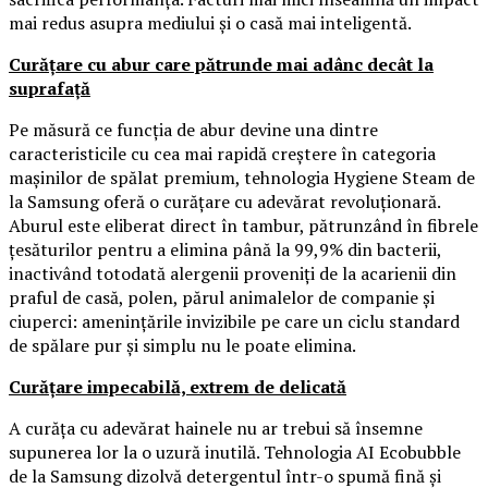
mai redus asupra mediului și o casă mai inteligentă.
Curățare cu abur care pătrunde mai adânc decât la
suprafață
Pe măsură ce funcția de abur devine una dintre
caracteristicile cu cea mai rapidă creștere în categoria
mașinilor de spălat premium, tehnologia Hygiene Steam de
la Samsung oferă o curățare cu adevărat revoluționară.
Aburul este eliberat direct în tambur, pătrunzând în fibrele
țesăturilor pentru a elimina până la 99,9% din bacterii,
inactivând totodată alergenii proveniți de la acarienii din
praful de casă, polen, părul animalelor de companie și
ciuperci: amenințările invizibile pe care un ciclu standard
de spălare pur și simplu nu le poate elimina.
Curățare impecabilă, extrem de delicată
A curăța cu adevărat hainele nu ar trebui să însemne
supunerea lor la o uzură inutilă. Tehnologia AI Ecobubble
de la Samsung dizolvă detergentul într-o spumă fină și