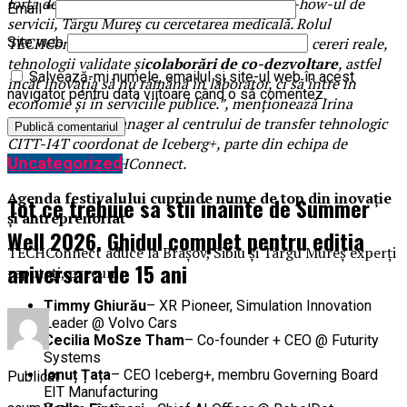
forța de producție, Sibiul cu rețelele și know-how-ul de
Email
*
servicii, Târgu Mureș cu cercetarea medicală. Rolul
TECHConnect este să lege aceste profiluri prin cereri reale,
Site web
tehnologii validate și
colaborări de co-dezvoltare
, astfel
Salvează-mi numele, emailul și site-ul web în acest
încât inovația să nu rămână în laborator, ci să intre în
navigator pentru data viitoare când o să comentez.
economie și în serviciile publice.”,
menționează Irina
Florea-Saghin, Manager al centrului de transfer tehnologic
CITT-I4T coordonat de Iceberg+, parte din echipa de
Uncategorized
organizare a TECHConnect.
Agenda festivalului cuprinde nume de top din inovație
Tot ce trebuie sa stii inainte de Summer
și antreprenoriat
Well 2026. Ghidul complet pentru editia
TECHConnect aduce la Brașov, Sibiu și Târgu Mureș experți
aniversara de 15 ani
reputați, precum:
Timmy Ghiurău
– XR Pioneer, Simulation Innovation
Leader @ Volvo Cars
Cecilia MoSze Tham
– Co-founder + CEO @ Futurity
Systems
Ionuț Țața
– CEO Iceberg+, membru Governing Board
Publicat
EIT Manufacturing