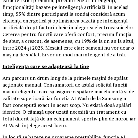
caracteristici premium, precum senzori inteligenți,
funcționalități bazate pe inteligență artificială. În același
timp, 53% dintre participanți la sondaj consideră acum
eficiența energetică și optimizarea bazată pe inteligență
artificială drept factori-cheie în alegerea electrocasnicelor.
Cererea pentru funcții care oferă confort, precum funcția
de abur, a crescut, de asemenea, cu 19% de la un an la altul,
între 2024 și 2025. Mesajul este clar: oamenii nu vor doar o
mașină de spălat. Ei vor un mod mai inteligent de a trăi.
Inteligență care se adaptează la tine
Am parcurs un drum lung de la primele mașini de spălat
acționate manual. Consumatorii de astăzi solicită funcții
mai inteligente, care să asigure o spălare mai eficientă și de
calitate superioară, iar funcția AI Wash de la Samsung a
fost concepută exact în acest scop. Nu există două spălări
identice. O cămașă ușor uzată necesită un tratament cu
totul diferit față de un echipament sportiv plin de noroi, iar
AI Wash înțelege acest lucru.
În loc să se bazeze pe programe prestabilite, funcția AI