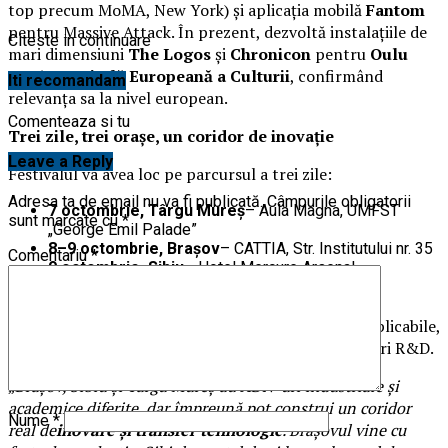
top precum MoMA, New York) și aplicația mobilă
Fantom
pentru Massive Attack. În prezent, dezvoltă instalațiile de
Citeste in continuare
mari dimensiuni
The Logos
și
Chronicon
pentru
Oulu
2026 – Capitală Europeană a Culturii
, confirmând
Iti recomandam
relevanța sa la nivel european.
Comenteaza si tu
Trei zile, trei orașe, un coridor de inovație
Leave a Reply
Festivalul va avea loc pe parcursul a trei zile:
Adresa ta de email nu va fi publicată.
Câmpurile obligatorii
7 octombrie, Târgu Mureș
– Aula Magna, UMFST
sunt marcate cu
*
„George Emil Palade”
8–9 octombrie, Brașov
– CATTIA, Str. Institutului nr. 35
Comentariu
*
9 octombrie, Sibiu
– Hotel Mercure Arsenal
Programul include matchmaking între industrie și
cercetare, prezentări de prototipuri și tehnologii aplicabile,
sesiuni de brokeraj și vizite tematice în infrastructuri R&D.
„
Brașov, Sibiu și Târgu Mureș au ADN-uri industriale și
academice diferite, dar împreună pot construi un coridor
Nume
*
real de
inovare și transfer tehnologic
. Brașovul vine cu