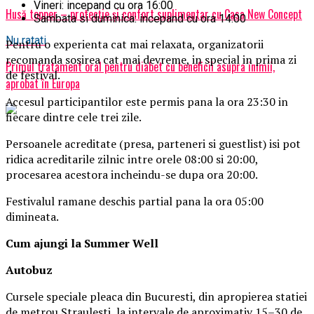
Vineri: incepand cu ora 16:00
Husă topper – protecție și confort suplimentar cu Casa New Concept
Sambata si duminica: incepand cu ora 14:00
Nu ratati
Pentru o experienta cat mai relaxata, organizatorii
recomanda sosirea cat mai devreme, in special in prima zi
Primul tratament oral pentru diabet cu beneficii asupra inimii,
de festival.
aprobat în Europa
Accesul participantilor este permis pana la ora 23:30 in
fiecare dintre cele trei zile.
Persoanele acreditate (presa, parteneri si guestlist) isi pot
ridica acreditarile zilnic intre orele 08:00 si 20:00,
procesarea acestora incheindu-se dupa ora 20:00.
Festivalul ramane deschis partial pana la ora 05:00
dimineata.
Cum ajungi la Summer Well
Autobuz
Cursele speciale pleaca din Bucuresti, din apropierea statiei
de metrou Straulesti, la intervale de aproximativ 15–30 de