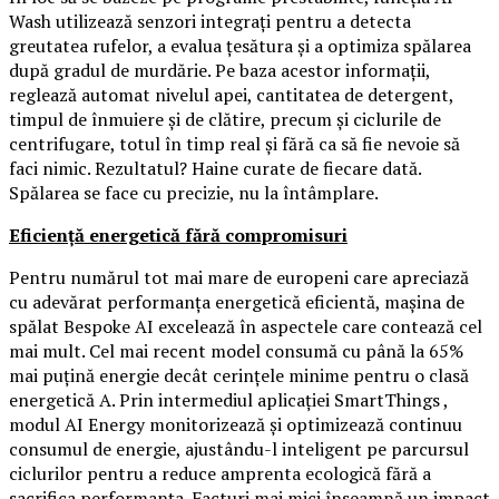
Wash utilizează senzori integrați pentru a detecta
greutatea rufelor, a evalua țesătura și a optimiza spălarea
după gradul de murdărie. Pe baza acestor informații,
reglează automat nivelul apei, cantitatea de detergent,
timpul de înmuiere și de clătire, precum și ciclurile de
centrifugare, totul în timp real și fără ca să fie nevoie să
faci nimic. Rezultatul? Haine curate de fiecare dată.
Spălarea se face cu precizie, nu la întâmplare.
Eficiență energetică fără compromisuri
Pentru numărul tot mai mare de europeni care apreciază
cu adevărat performanța energetică eficientă, mașina de
spălat Bespoke AI excelează în aspectele care contează cel
mai mult. Cel mai recent model consumă cu până la 65%
mai puțină energie decât cerințele minime pentru o clasă
energetică A. Prin intermediul aplicației SmartThings ,
modul AI Energy monitorizează și optimizează continuu
consumul de energie, ajustându-l inteligent pe parcursul
ciclurilor pentru a reduce amprenta ecologică fără a
sacrifica performanța. Facturi mai mici înseamnă un impact