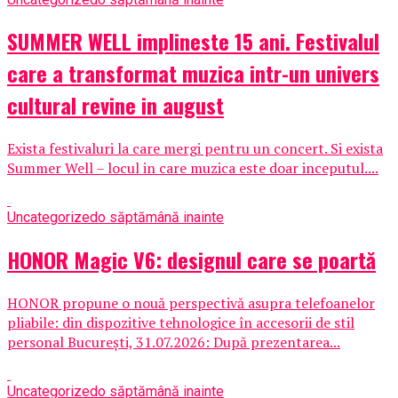
SUMMER WELL implineste 15 ani. Festivalul
care a transformat muzica intr-un univers
cultural revine in august
Exista festivaluri la care mergi pentru un concert. Si exista
Summer Well – locul in care muzica este doar inceputul....
Uncategorized
o săptămână inainte
HONOR Magic V6: designul care se poartă
HONOR propune o nouă perspectivă asupra telefoanelor
pliabile: din dispozitive tehnologice în accesorii de stil
personal București, 31.07.2026: După prezentarea...
Uncategorized
o săptămână inainte