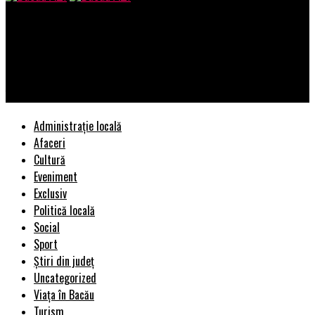
Bacau AZI
Andrew Melchior aduce experiența din spatele Massive Attack
și Björk la Festivalul de Transfer Tehnologic, TECHConnect –
înscrieri încă deschise
Administrație locală
Afaceri
Cultură
Eveniment
Exclusiv
Politică locală
Social
Sport
Știri din județ
Uncategorized
Viața în Bacău
Turism