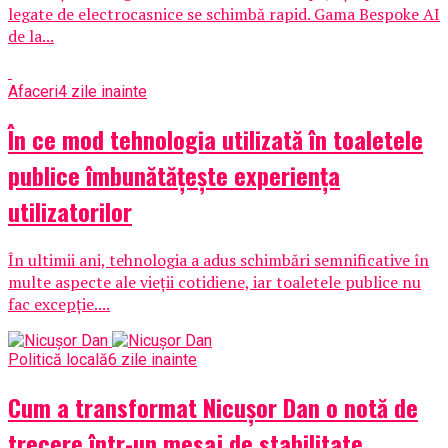
legate de electrocasnice se schimbă rapid. Gama Bespoke AI
de la...
Afaceri
4 zile inainte
În ce mod tehnologia utilizată în toaletele
publice îmbunătățește experiența
utilizatorilor
În ultimii ani, tehnologia a adus schimbări semnificative în
multe aspecte ale vieții cotidiene, iar toaletele publice nu
fac excepție....
Politică locală
6 zile inainte
Cum a transformat Nicușor Dan o notă de
trecere într-un mesaj de stabilitate