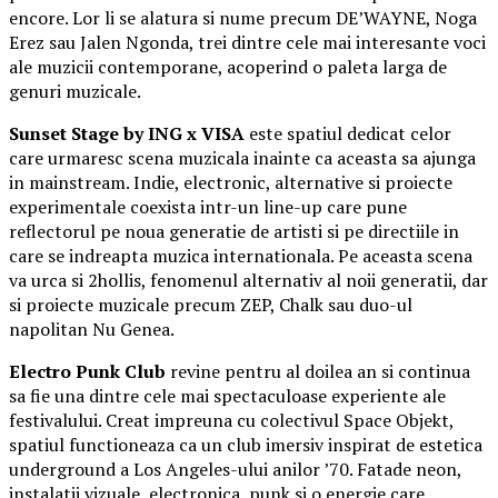
encore. Lor li se alatura si nume precum DE’WAYNE, Noga
Erez sau Jalen Ngonda, trei dintre cele mai interesante voci
ale muzicii contemporane, acoperind o paleta larga de
genuri muzicale.
Sunset Stage by ING x VISA
este spatiul dedicat celor
care urmaresc scena muzicala inainte ca aceasta sa ajunga
in mainstream. Indie, electronic, alternative si proiecte
experimentale coexista intr-un line-up care pune
reflectorul pe noua generatie de artisti si pe directiile in
care se indreapta muzica internationala. Pe aceasta scena
va urca si 2hollis, fenomenul alternativ al noii generatii, dar
si proiecte muzicale precum ZEP, Chalk sau duo-ul
napolitan Nu Genea.
Electro Punk Club
revine pentru al doilea an si continua
sa fie una dintre cele mai spectaculoase experiente ale
festivalului. Creat impreuna cu colectivul Space Objekt,
spatiul functioneaza ca un club imersiv inspirat de estetica
underground a Los Angeles-ului anilor ’70. Fatade neon,
instalatii vizuale, electronica, punk si o energie care