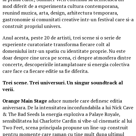
mod diferit de a experimenta cultura contemporana,
reunind muzica, arta, design, arhitectura temporara,
gastronomie si comunitati creative intr-un festival care si-a
construit propriul univers.
Anul acesta, peste 20 de artisti, trei scene si o serie de
experiente curatoriate transforma fiecare colt al
domeniului intr-un spatiu cu identitate proprie. Nu este
doar despre cine urca pe scena, ci despre atmosfera dintre
concerte, descoperirile intamplatoare si energia colectiva
care face ca fiecare editie sa fie diferita.
Trei scene. Trei universuri. Un singur soundtrack al
verii.
Orange Main Stage
aduce numele care definesc editia
aniversara. De la intensitatea inconfundabila a lui Nick Cave
& The Bad Seeds la energia exploziva a Palaye Royale,
sensibilitatea lui Charlotte Cardin si vibe-ul cinematic al lui
Two Feet, scena principala propune un line-up construit
pentru momente care raman cu tine mult dupa ultimul