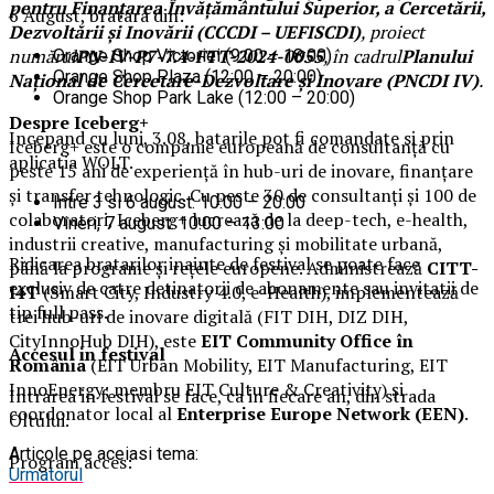
pentru Finanțarea Învățământului Superior, a Cercetării,
6 August, bratara din:
Dezvoltării și Inovării (CCCDI – UEFISCDI)
, proiect
numărul
PN-IV-P7-7.4-FTT-2024-0055
, în cadrul
Planului
Orange Shop Victoriei (9:00 – 18:00)
Orange Shop Plaza (12:00 – 20:00)
Național de Cercetare-Dezvoltare și Inovare (PNCDI IV)
.
Orange Shop Park Lake (12:00 – 20:00)
Despre Iceberg+
Incepand cu luni, 3.08, batarile pot fi comandate si prin
Iceberg+ este o companie europeană de consultanță cu
aplicatia WOLT.
peste 15 ani de experiență în hub-uri de inovare, finanțare
și transfer tehnologic. Cu peste 30 de consultanți și 100 de
Intre 3 si 6 august: 10:00 – 20:00
colaboratori, Iceberg+ lucrează de la deep-tech, e-health,
Vineri, 7 august: 10:00 – 13:00
industrii creative, manufacturing și mobilitate urbană,
Ridicarea bratarilor inainte de festival se poate face
până la programe și rețele europene. Administrează
CITT-
exclusiv de catre detinatorii de abonamente sau invitatii de
I4T
(Smart City, Industry 4.0, e-Health), implementează
tip full pass.
trei hub-uri de inovare digitală (FIT DIH, DIZ DIH,
CityInnoHub DIH), este
EIT Community Office în
Accesul i
n festival
România
(EIT Urban Mobility, EIT Manufacturing, EIT
InnoEnergy; membru EIT Culture & Creativity) și
Intrarea in festival se face, ca in fiecare an, din strada
coordonator local al
Enterprise Europe Network (EEN)
.
Oltului.
Articole pe aceiasi tema:
Program acces:
Urmatorul