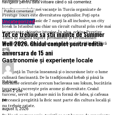
navigator pentru data viitoare când o să comentez.
Un alt avantaj al unei vacanțe în Turcia organizate de
Prestige Tours este diversitatea opțiunilor. Poți opta
pentru un sejur clasic de 7 nopți la all inclusive, un city
Uncategorized
break la Istanbul sau chiar un circuit cultural prin cele mai
importante obiective istorice. În plus, echipa Prestige
Tot ce trebuie sa stii inainte de Summer
Tours îți asigură suport permanent și recomandări
Well 2026. Ghidul complet pentru editia
personalizate, pentru ca tu să te bucuri de călătorie fără
griji.
aniversara de 15 ani
Gastronomie și experiențe locale
O vacanță în Turcia înseamnă și o incursiune într-o lume
culinară fascinantă. De la tradiționalul kebab și până la
Publicat
dulciurile orientale precum baclavaua sau lokum, bucătăria
turcească cucerește prin arome și diversitate. Ceaiul
acum 2 zile
turcesc, servit în pahare mici în formă de lalea, și cafeaua
turcească pregătită la ibric sunt parte din cultura locală și
pe
nu trebuie ratate.
august 5, 2026