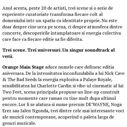
Anul acesta, peste 20 de artisti, trei scene si o serie de
experiente curatoriate transforma fiecare colt al
domeniului intr-un spatiu cu identitate proprie. Nu este
doar despre cine urca pe scena, ci despre atmosfera dintre
concerte, descoperirile intamplatoare si energia colectiva
care face ca fiecare editie sa fie diferita.
Trei scene. Trei universuri. Un singur soundtrack al
verii.
Orange Main Stage
aduce numele care definesc editia
aniversara. De la intensitatea inconfundabila a lui Nick Cave
& The Bad Seeds la energia exploziva a Palaye Royale,
sensibilitatea lui Charlotte Cardin si vibe-ul cinematic al lui
Two Feet, scena principala propune un line-up construit
pentru momente care raman cu tine mult dupa ultimul
encore. Lor li se alatura si nume precum DE’WAYNE, Noga
Erez sau Jalen Ngonda, trei dintre cele mai interesante voci
ale muzicii contemporane, acoperind o paleta larga de
genuri muzicale.