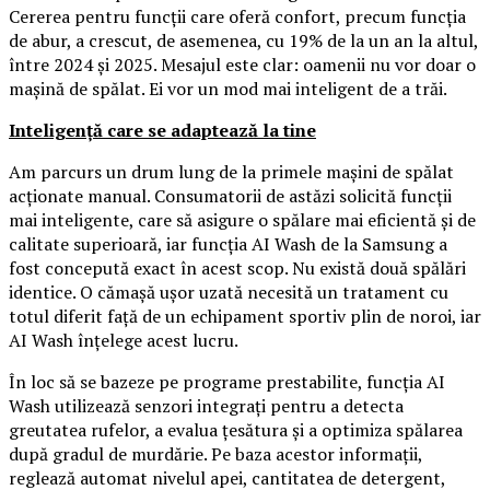
Cererea pentru funcții care oferă confort, precum funcția
de abur, a crescut, de asemenea, cu 19% de la un an la altul,
între 2024 și 2025. Mesajul este clar: oamenii nu vor doar o
mașină de spălat. Ei vor un mod mai inteligent de a trăi.
Inteligență care se adaptează la tine
Am parcurs un drum lung de la primele mașini de spălat
acționate manual. Consumatorii de astăzi solicită funcții
mai inteligente, care să asigure o spălare mai eficientă și de
calitate superioară, iar funcția AI Wash de la Samsung a
fost concepută exact în acest scop. Nu există două spălări
identice. O cămașă ușor uzată necesită un tratament cu
totul diferit față de un echipament sportiv plin de noroi, iar
AI Wash înțelege acest lucru.
În loc să se bazeze pe programe prestabilite, funcția AI
Wash utilizează senzori integrați pentru a detecta
greutatea rufelor, a evalua țesătura și a optimiza spălarea
după gradul de murdărie. Pe baza acestor informații,
reglează automat nivelul apei, cantitatea de detergent,