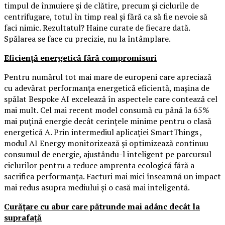
timpul de înmuiere și de clătire, precum și ciclurile de
centrifugare, totul în timp real și fără ca să fie nevoie să
faci nimic. Rezultatul? Haine curate de fiecare dată.
Spălarea se face cu precizie, nu la întâmplare.
Eficiență energetică fără compromisuri
Pentru numărul tot mai mare de europeni care apreciază
cu adevărat performanța energetică eficientă, mașina de
spălat Bespoke AI excelează în aspectele care contează cel
mai mult. Cel mai recent model consumă cu până la 65%
mai puțină energie decât cerințele minime pentru o clasă
energetică A. Prin intermediul aplicației SmartThings ,
modul AI Energy monitorizează și optimizează continuu
consumul de energie, ajustându-l inteligent pe parcursul
ciclurilor pentru a reduce amprenta ecologică fără a
sacrifica performanța. Facturi mai mici înseamnă un impact
mai redus asupra mediului și o casă mai inteligentă.
Curățare cu abur care pătrunde mai adânc decât la
suprafață