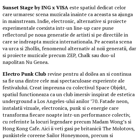
Sunset Stage by ING x VISA
este spatiul dedicat celor
care urmaresc scena muzicala inainte ca aceasta sa ajunga
in mainstream. Indie, electronic, alternative si proiecte
experimentale coexista intr-un line-up care pune
reflectorul pe noua generatie de artisti si pe directiile in
care se indreapta muzica internationala. Pe aceasta scena
va urca si 2hollis, fenomenul alternativ al noii generatii, dar
si proiecte muzicale precum ZEP, Chalk sau duo-ul
napolitan Nu Genea.
Electro Punk Club
revine pentru al doilea an si continua
sa fie una dintre cele mai spectaculoase experiente ale
festivalului. Creat impreuna cu colectivul Space Objekt,
spatiul functioneaza ca un club imersiv inspirat de estetica
underground a Los Angeles-ului anilor ’70. Fatade neon,
instalatii vizuale, electronica, punk si o energie care
transforma fiecare noapte intr-un performance colectiv,
cu referinte la locuri legendare precum Madam Wong’s si
Hong Kong Cafe. Aici ii veti gasi pe britanicii The Molotovs,
punkistele coreene Sailor Honeymoon, precum si