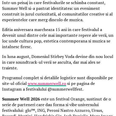
Intr-un peisaj in care festivalurile se schimba constant,
Summer Well si-a pastrat identitatea: un eveniment
construit in jurul curiozitatii, al comunitatilor creative si al
experientelor care merg dincolo de muzica.
Editia aniversara marcheaza 15 ani in care festivalul a
devenit unul dintre cele mai importante repere ale verii, un
loc unde cultura pop, estetica contemporana si muzica se
intalnesc firesc.
In luna august, Domeniul Stirbey Voda devine din nou locul
in care soundtrack-ul verii se asculta, dar mai ales se
traieste.
Programul complet si detaliile logistice sunt disponibile pe
site-ul oficial
www.summerwell.ro
si pe pagina de
Instagram a festivalului @summerwellfest.
Summer Well 2026
este un festival Orange, sustinut de o
serie de parteneri care dau forma si vibe universului
festivalului: glo™, ING, Peroni Nastro Azzurro, Ursus,
Bacardi, Martini, Hendrick’s Gin, Jack Daniel’s, Mega Image,