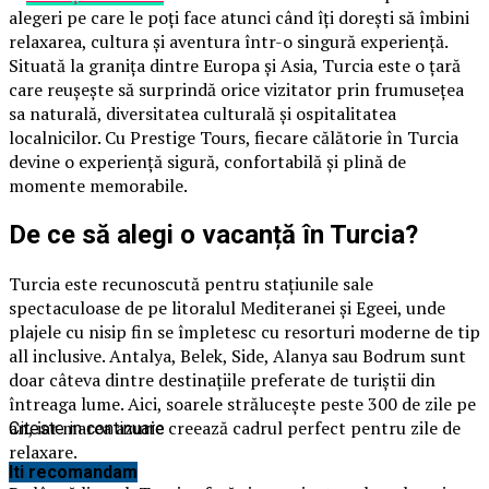
alegeri pe care le poți face atunci când îți dorești să îmbini
relaxarea, cultura și aventura într-o singură experiență.
Situată la granița dintre Europa și Asia, Turcia este o țară
care reușește să surprindă orice vizitator prin frumusețea
sa naturală, diversitatea culturală și ospitalitatea
localnicilor. Cu Prestige Tours, fiecare călătorie în Turcia
devine o experiență sigură, confortabilă și plină de
momente memorabile.
De ce să alegi o vacanță în Turcia?
Turcia este recunoscută pentru stațiunile sale
spectaculoase de pe litoralul Mediteranei și Egeei, unde
plajele cu nisip fin se împletesc cu resorturi moderne de tip
all inclusive. Antalya, Belek, Side, Alanya sau Bodrum sunt
doar câteva dintre destinațiile preferate de turiștii din
întreaga lume. Aici, soarele strălucește peste 300 de zile pe
an, iar marea azurie creează cadrul perfect pentru zile de
Citeste in continuare
relaxare.
Iti recomandam