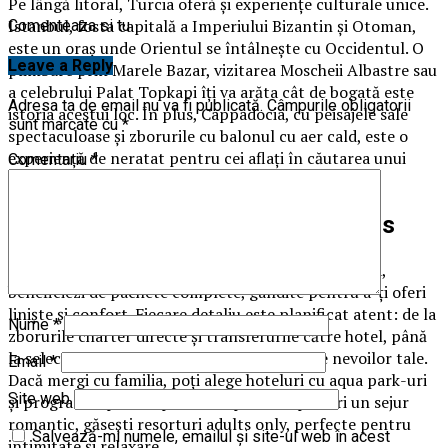
Pe lângă litoral, Turcia oferă și experiențe culturale unice.
Istanbul, fosta capitală a Imperiului Bizantin și Otoman,
Comenteaza si tu
este un oraș unde Orientul se întâlnește cu Occidentul. O
Leave a Reply
plimbare prin Marele Bazar, vizitarea Moscheii Albastre sau
a celebrului Palat Topkapi îți va arăta cât de bogată este
Adresa ta de email nu va fi publicată.
Câmpurile obligatorii
istoria acestui loc. În plus, Cappadocia, cu peisajele sale
sunt marcate cu
*
spectaculoase și zborurile cu balonul cu aer cald, este o
experiență de neratat pentru cei aflați în căutarea unui
Comentariu
*
strop de magie.
Vacanță în Turcia cu Prestige Tours
Alegând Prestige Tours pentru vacanța ta în Turcia,
beneficiezi de pachete complete, gândite pentru a-ți oferi
liniște și confort. Fiecare detaliu este planificat atent: de la
Nume
*
zborurile charter directe și transferurile către hotel, până
la selecția celor mai bune resorturi adaptate nevoilor tale.
Email
*
Dacă mergi cu familia, poți alege hoteluri cu aqua park-uri
Site web
și programe speciale pentru copii. Dacă preferi un sejur
romantic, găsești resorturi adults only, perfecte pentru
Salvează-mi numele, emailul și site-ul web în acest
intimitate și relaxare.