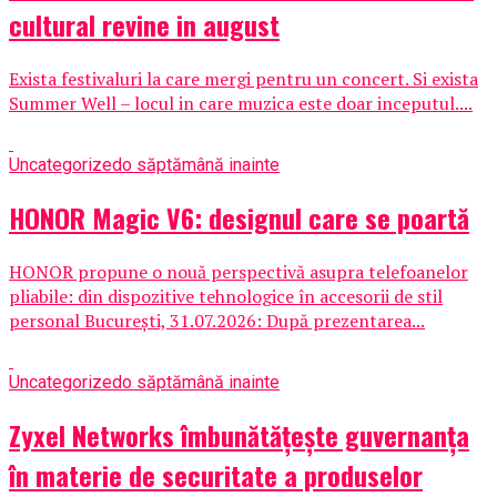
cultural revine in august
Exista festivaluri la care mergi pentru un concert. Si exista
Summer Well – locul in care muzica este doar inceputul....
Uncategorized
o săptămână inainte
HONOR Magic V6: designul care se poartă
HONOR propune o nouă perspectivă asupra telefoanelor
pliabile: din dispozitive tehnologice în accesorii de stil
personal București, 31.07.2026: După prezentarea...
Uncategorized
o săptămână inainte
Zyxel Networks îmbunătățește guvernanța
în materie de securitate a produselor