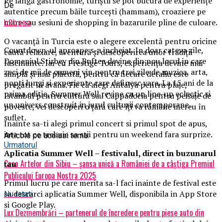
Pe lângă gastronomie, turiștii se pot bucura de experiențe
De
autentice precum băile turcești (hammam), croaziere pe
mare sau sesiuni de shopping în bazarurile pline de culoare.
b2bseo
O vacanță în Turcia este o alegere excelentă pentru oricine
Countdown-ul aproape s-a incheiat. In doar cateva zile,
caută relaxare, aventură și descoperirea unor tradiții
Domeniul Stirbey din Buftea devine din nou locul in care
fascinante. Iar cu Prestige Tours, experiența devine mai
zeci de mii de oameni vin pentru trei zile de muzica, arta,
simplă și mai plăcută, pentru că fiecare detaliu este
nopti lungi si experiente care definesc vara. La 15 ani de la
pregătit în avans. Fie că alegi Antalya pentru plaje,
prima editie, Summer Well revine cu un line-up eclectic si
Istanbul pentru cultură sau Cappadocia pentru peisaje de
un univers construit in jurul culturii contemporane.
poveste, vei descoperi o țară care îți va rămâne mereu în
suflet.
Inainte sa-ti alegi primul concert si primul spot de apus,
iata tot ce trebuie sa stii pentru un weekend fara surprize.
Articole pe aceiasi tema:
Urmatorul
Aplica
t
ia Summer Well
– festivalul, direct in buzunarul
Casa Artelor din Sibiu – șansa unică a României de a câștiga Premiul
tau
Publicului Europa Nostra 2025
Primul lucru pe care merita sa-l faci inainte de festival este
sa descarci aplicatia Summer Well, disponibila in App Store
Nu ratati
si Google Play.
Lux Dezmembrări – partenerul de încredere pentru piese auto din