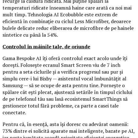
recurge la căldură ridicată. Mai puține spălări la
temperaturi ridicate înseamnă haine care arată ca noi mai
mult timp. Tehnologia AI Ecobubble este extrem de
eficientă în combinație cu ciclul Less Microfiber, deoarece
bulele delicate reduc eliberarea de microfibre de pe hainele
sintetice cu până la 54%.
Controlul în mâinile tale, de oriunde
Gama Bespoke AI îți oferă controlul exact acolo unde îți
dorești. Folosește ecranul Smart Screen viu de 7 inch
pentru a seta ciclurile și a verifica progresul sau pur și
simplu cere-i lui Bixby — asistentul vocal îmbunătățit al
Samsung — să se ocupe de asta pentru tine. Pornește o
spălare cât ești plecat, ajustează setările în timpul ciclului
de pe telefonul tău sau lasă ecosistemul SmartThings să
gestioneze totul fără probleme, ca parte a casei tale
conectate.
Pentru că, în esență, asta își doresc cu adevărat oamenii:
73% dintre ei solicită aparate mai inteligente, bazate pe AI,
iar peste jumătate acordă prioritate eficienței energetice