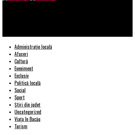
Bacau AZI
Vacanță în Turcia – o destinație de vis alături de Prestige
Tours
Administrație locală
Afaceri
Cultură
Eveniment
Exclusiv
Politică locală
Social
Sport
Știri din județ
Uncategorized
Viața în Bacău
Turism