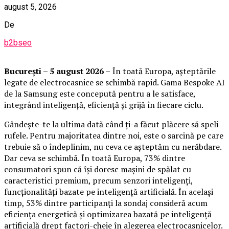
august 5, 2026
De
b2bseo
București – 5 august 2026 –
În toată Europa, așteptările
legate de electrocasnice se schimbă rapid. Gama Bespoke AI
de la Samsung este concepută pentru a le satisface,
integrând inteligență, eficiență și grijă în fiecare ciclu.
Gândește-te la ultima dată când ți-a făcut plăcere să speli
rufele. Pentru majoritatea dintre noi, este o sarcină pe care
trebuie să o îndeplinim, nu ceva ce așteptăm cu nerăbdare.
Dar ceva se schimbă. În toată Europa, 73% dintre
consumatori spun că își doresc mașini de spălat cu
caracteristici premium, precum senzori inteligenți,
funcționalități bazate pe inteligență artificială. În același
timp, 53% dintre participanți la sondaj consideră acum
eficiența energetică și optimizarea bazată pe inteligență
artificială drept factori-cheie în alegerea electrocasnicelor.