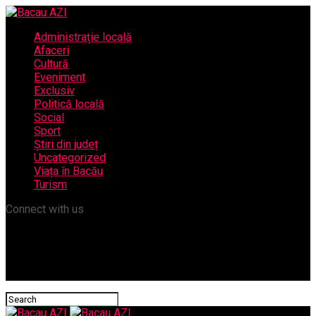
Administrație locală
Afaceri
Cultură
Eveniment
Exclusiv
Politică locală
Social
Sport
Știri din județ
Uncategorized
Viața în Bacău
Turism
Connect with us