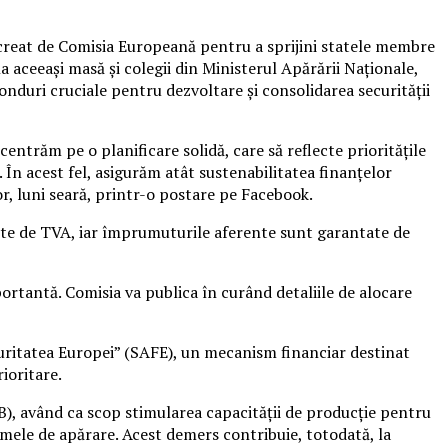
 creat de Comisia Europeană pentru a sprijini statele membre
a aceeași masă și colegii din Ministerul Apărării Naționale,
nduri cruciale pentru dezvoltare și consolidarea securității
centrăm pe o planificare solidă, care să reflecte prioritățile
 În acest fel, asigurăm atât sustenabilitatea finanțelor
or, luni seară, printr-o postare pe Facebook.
tite de TVA, iar împrumuturile aferente sunt garantate de
ortantă. Comisia va publica în curând detaliile de alocare
curitatea Europei” (SAFE), un mecanism financiar destinat
rioritare.
B), având ca scop stimularea capacității de producție pentru
temele de apărare. Acest demers contribuie, totodată, la