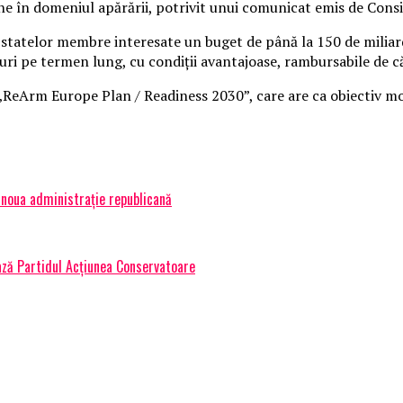
ne în domeniul apărării, potrivit unui comunicat emis de Consil
statelor membre interesate un buget de până la 150 de miliarde 
ri pe termen lung, cu condiții avantajoase, rambursabile de că
ReArm Europe Plan / Readiness 2030”, care are ca obiectiv mob
 noua administrație republicană
ază Partidul Acțiunea Conservatoare