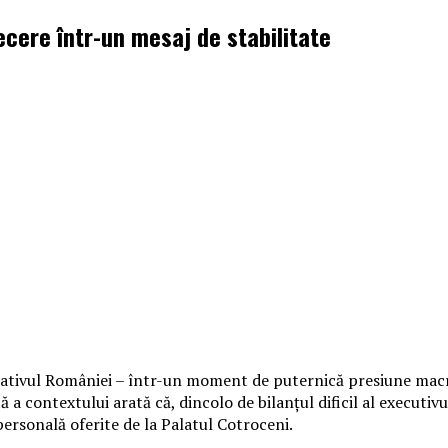
cere într-un mesaj de stabilitate
ificativul României – într-un moment de puternică presiune m
entă a contextului arată că, dincolo de bilanțul dificil al execu
 personală oferite de la Palatul Cotroceni.