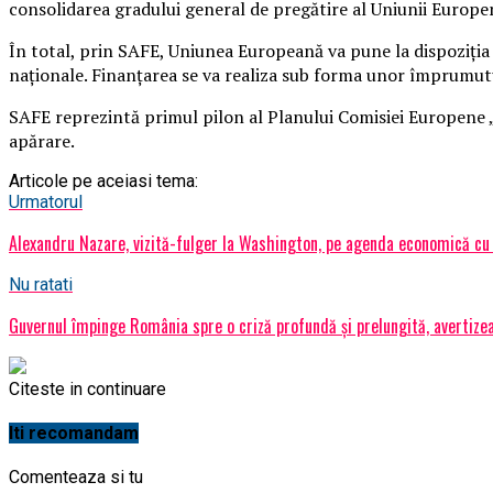
consolidarea gradului general de pregătire al Uniunii Europe
În total, prin SAFE, Uniunea Europeană va pune la dispoziția 
naționale. Finanțarea se va realiza sub forma unor împrumutu
SAFE reprezintă primul pilon al Planului Comisiei Europene „
apărare.
Articole pe aceiasi tema:
Urmatorul
Alexandru Nazare, vizită-fulger la Washington, pe agenda economică cu
Nu ratati
Guvernul împinge România spre o criză profundă și prelungită, avertize
Citeste in continuare
Iti recomandam
Comenteaza si tu