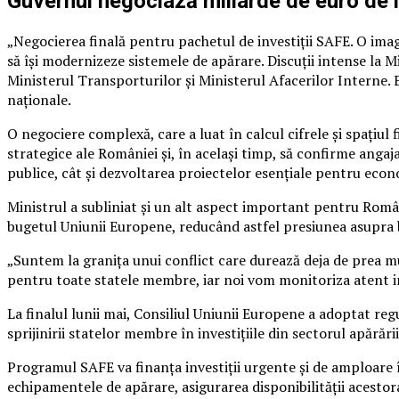
Guvernul negociază miliarde de euro de 
„Negocierea finală pentru pachetul de investiții SAFE. O im
să își modernizeze sistemele de apărare. Discuții intense la M
Ministerul Transporturilor și Ministerul Afacerilor Interne. 
naționale.
O negociere complexă, care a luat în calcul cifrele și spațiul 
strategice ale României și, în același timp, să confirme angaj
publice, cât și dezvoltarea proiectelor esențiale pentru econ
Ministrul a subliniat și un alt aspect important pentru Româ
bugetul Uniunii Europene, reducând astfel presiunea asupra 
„Suntem la granița unui conflict care durează deja de prea mu
pentru toate statele membre, iar noi vom monitoriza atent i
La finalul lunii mai, Consiliul Uniunii Europene a adoptat r
sprijinirii statelor membre în investițiile din sectorul apărăr
Programul SAFE va finanța investiții urgente și de amploare 
echipamentele de apărare, asigurarea disponibilității acestor