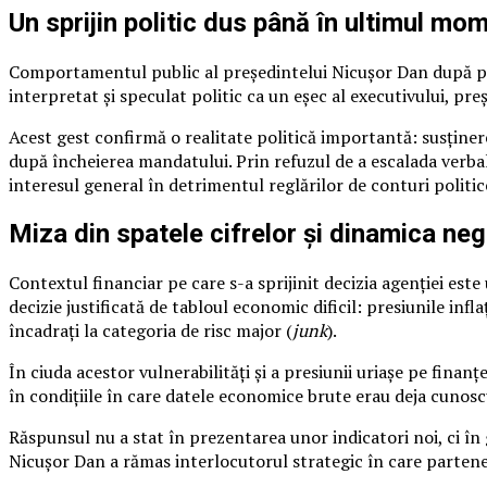
Un sprijin politic dus până în ultimul mo
Comportamentul public al președintelui Nicușor Dan după preze
interpretat și speculat politic ca un eșec al executivului, pr
Acest gest confirmă o realitate politică importantă: susținere
după încheierea mandatului. Prin refuzul de a escalada verbal 
interesul general în detrimentul reglărilor de conturi politic
Miza din spatele cifrelor și dinamica neg
Contextul financiar pe care s-a sprijinit decizia agenției est
decizie justificată de tabloul economic dificil: presiunile infla
încadrați la categoria de risc major (
junk
).
În ciuda acestor vulnerabilități și a presiunii uriașe pe finanț
în condițiile în care datele economice brute erau deja cunosc
Răspunsul nu a stat în prezentarea unor indicatori noi, ci în 
Nicușor Dan a rămas interlocutorul strategic în care partener