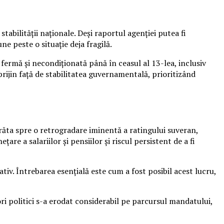
abilității naționale. Deși raportul agenției putea fi
ne peste o situație deja fragilă.
 fermă și necondiționată până în ceasul al 13-lea, inclusiv
prijin față de stabilitatea guvernamentală, prioritizând
 arăta spre o retrogradare iminentă a ratingului suveran,
are a salariilor și pensiilor și riscul persistent de a fi
ativ. Întrebarea esențială este cum a fost posibil acest lucru,
ori politici s-a erodat considerabil pe parcursul mandatului,