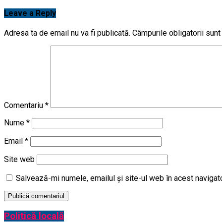
Leave a Reply
Adresa ta de email nu va fi publicată.
Câmpurile obligatorii sun
Comentariu
*
Nume
*
Email
*
Site web
Salvează-mi numele, emailul și site-ul web în acest navigat
Politică locală