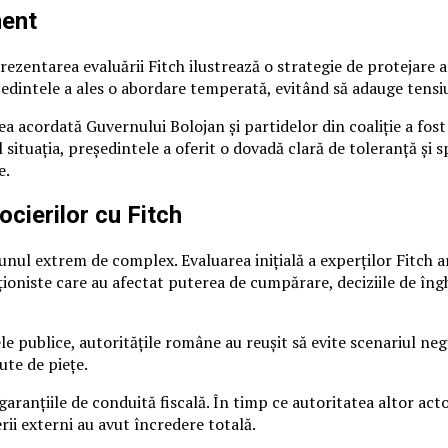
ment
ntarea evaluării Fitch ilustrează o strategie de protejare a st
eședintele a ales o abordare temperată, evitând să adauge tensiu
a acordată Guvernului Bolojan și partidelor din coaliție a fost
situația, președintele a oferit o dovadă clară de toleranță și s
e.
ocierilor cu Fitch
e unul extrem de complex. Evaluarea inițială a experților Fitch
ționiste care au afectat puterea de cumpărare, deciziile de îngheț
ele publice, autoritățile române au reușit să evite scenariul neg
ute de piețe.
garanțiile de conduită fiscală. În timp ce autoritatea altor act
ii externi au avut încredere totală.