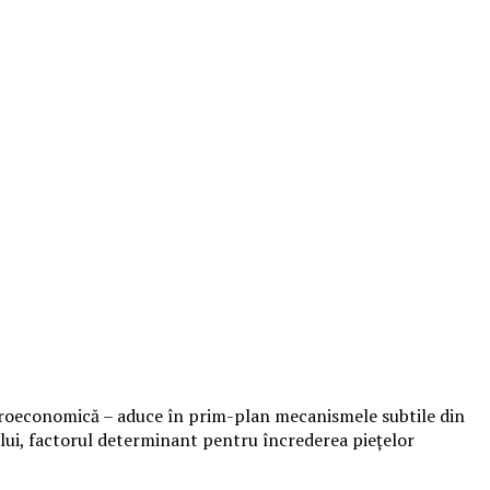
acroeconomică – aduce în prim-plan mecanismele subtile din
tivului, factorul determinant pentru încrederea piețelor