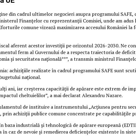
la UE
agine din cadrul ultimelor negocieri asupra programului SAFE,
inisterul Finanțelor cu reprezentanții Comisiei, unde am adus l
Eforturile comune vizează maximizarea accesului României la fo
fiscal aferent acestor investiții pe orizontul 2026-2030. Ne con
amentul ferm al Guvernului de a respecta traiectoria de deficit.
omia și securitatea națională**”, a transmis ministrul Finanțel
nia: achizițiile realizate în cadrul programului SAFE sunt scu
bugetului național.
lți ani, iar creșterea capacității de apărare este extrem de imp
mpactul cheltuielilor”, a mai declarat Alexandru Nazare.
egulamentul de instituire a instrumentului „Acțiunea pentru se
ii, prin achiziții publice comune concentrate pe capabilitățile p
în baza industrială și tehnologică de apărare europeană (EDTI
a în caz de nevoie și remedierea deficiențelor existente în sis