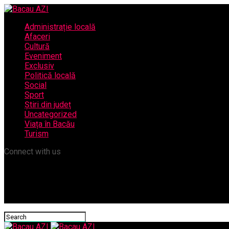
Administrație locală
Afaceri
Cultură
Eveniment
Exclusiv
Politică locală
Social
Sport
Știri din județ
Uncategorized
Viața în Bacău
Turism
Connect with us