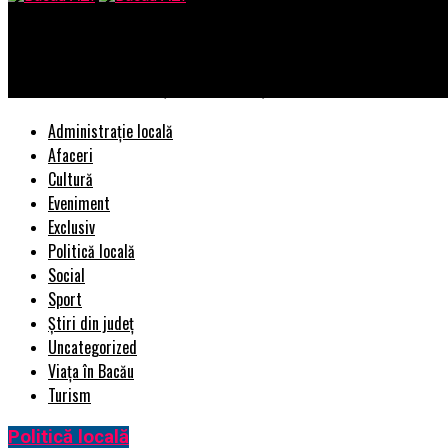
Bacau AZI
Alexandru Nazare anunță fonduri uriașe pentru România. Ce înse
Administrație locală
Afaceri
Cultură
Eveniment
Exclusiv
Politică locală
Social
Sport
Știri din județ
Uncategorized
Viața în Bacău
Turism
Politică locală