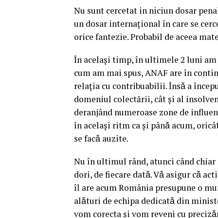
Nu sunt cercetat in niciun dosar pena
un dosar internațional în care se ce
orice fantezie. Probabil de aceea mat
În acelaşi timp, în ultimele 2 luni 
cum am mai spus, ANAF are în continu
relația cu contribuabilii. Însǎ a începu
domeniul colectării, cât și al insolve
deranjând numeroase zone de influență
în acelaşi ritm ca şi pânǎ acum, oricât
se facǎ auzite.
Nu în ultimul rând, atunci când chia
dori, de fiecare datǎ. Vǎ asigur cǎ act
îl are acum România presupune o munc
alǎturi de echipa dedicatǎ din minist
vom corecta şi vom reveni cu precizǎr