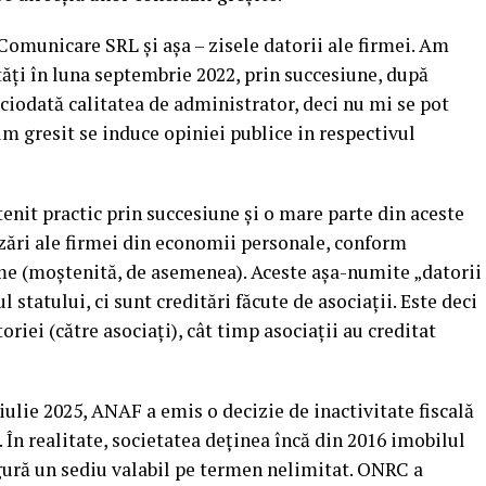
 Comunicare SRL și așa – zisele datorii ale firmei. Am
tăți în luna septembrie 2022, prin succesiune, după
ciodată calitatea de administrator, deci nu mi se pot
um gresit se induce opiniei publice in respectivul
enit practic prin succesiune și o mare parte din aceste
lizări ale firmei din economii personale, conform
eme (moștenită, de asemenea). Aceste așa-numite „datorii
l statului, ci sunt creditări făcute de asociații. Este deci
riei (către asociați), cât timp asociații au creditat
n iulie 2025, ANAF a emis o decizie de inactivitate fiscală
 În realitate, societatea deținea încă din 2016 imobilul
igură un sediu valabil pe termen nelimitat. ONRC a