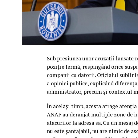
Sub presiunea unor acuzații lansate re
poziție fermă, respingând orice suspic
companii cu datorii. Oficialul sublini
a opiniei publice, explicând diferența 
administrator, precum și contextul mo
În același timp, acesta atrage atenți
ANAF au deranjat multiple zone de inf
atacurilor la adresa sa. Cu un mesaj d
nu este șantajabil, nu are nimic de a