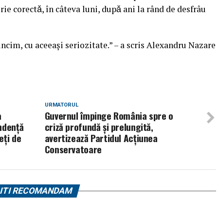
rie corectǎ, în câteva luni, dupǎ ani la rând de desfrâu
cim, cu aceeaşi seriozitate.” – a scris Alexandru Nazare
URMATORUL
a
Guvernul împinge România spre o
ndență
criză profundă și prelungită,
eți de
avertizează Partidul Acțiunea
Conservatoare
ITI RECOMANDAM