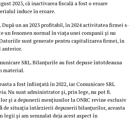
ugust 2025, că inactivarea fiscală a fost o eroare
erialul induce în eroare.
. După un an 2023 profitabil, în 2024 activitatea firmei s-
Este un fenomen normal în viața unei companii și nu
 Datoriile sunt generate pentru capitalizarea firmei, în
 anterior.
omunicare SRL. Bilanțurile au fost depuse întotdeauna
n material.
asta a fost înființată în 2022, iar Comunicare SRL
a. Nu sunt administrator și, prin lege, nu pot fi.
lor și a depunerii mențiunilor la ONRC revine exclusiv
ǎ de situația întârzierii depunerii bilanțurilor, aceasta
 legii şi am semnalat deja acest aspect în