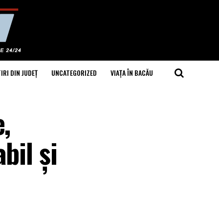
IRI DIN JUDEȚ
UNCATEGORIZED
VIAȚA ÎN BACĂU
,
bil și