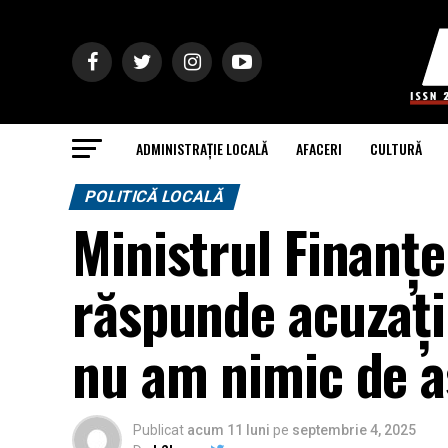
ADMINISTRAȚIE LOCALĂ
AFACERI
CULTURĂ
POLITICĂ LOCALĂ
Ministrul Finanțe
răspunde acuzații
nu am nimic de a
Publicat
acum 11 luni
pe
septembrie 4, 2025