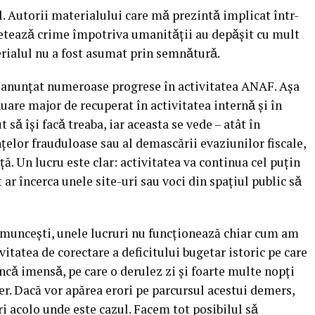
l. Autorii materialului care mǎ prezintǎ implicat într-
rceteazǎ crime împotriva umanitǎții au depǎşit cu mult
erialul nu a fost asumat prin semnǎturǎ.
am anunțat numeroase progrese în activitatea ANAF. Aşa
are major de recuperat în activitatea internǎ şi în
t sǎ îşi facǎ treaba, iar aceasta se vede – atât în
nțelor frauduloase sau al demascării evaziunilor fiscale,
. Un lucru este clar: activitatea va continua cel puțin
 ar încerca unele site-uri sau voci din spațiul public sǎ
r muncești, unele lucruri nu funcționează chiar cum am
ivitatea de corectare a deficitului bugetar istoric pe care
ǎ imensǎ, pe care o derulez zi şi foarte multe nopți
er. Dacă vor apărea erori pe parcursul acestui demers,
i acolo unde este cazul. Facem tot posibilul sǎ