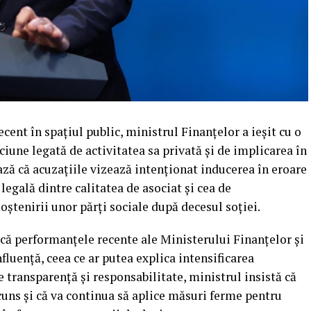
cent în spațiul public, ministrul Finanțelor a ieșit cu o
iune legată de activitatea sa privată și de implicarea în
ază că acuzațiile vizează intenționat inducerea în eroare
legală dintre calitatea de asociat și cea de
ștenirii unor părți sociale după decesul soției.
a că performanțele recente ale Ministerului Finanţelor și
luență, ceea ce ar putea explica intensificarea
e transparență și responsabilitate, ministrul insistă că
scuns și că va continua să aplice măsuri ferme pentru