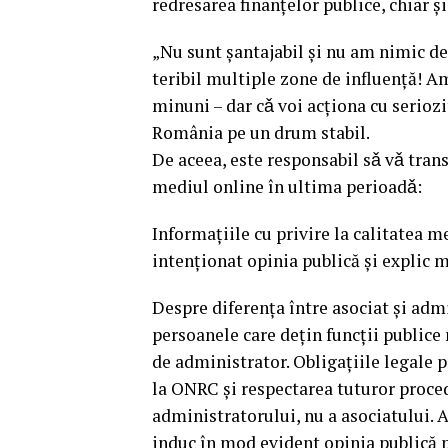
redresarea finanțelor publice, chiar ș
„Nu sunt şantajabil şi nu am nimic de
teribil multiple zone de influență! A
minuni – dar cǎ voi acționa cu seriozit
România pe un drum stabil.
De aceea, este responsabil sǎ vǎ trans
mediul online în ultima perioadǎ:
Informațiile cu privire la calitatea m
intenționat opinia publică și explic m
Despre diferența între asociat și admi
persoanele care dețin funcții publice 
de administrator. Obligațiile legale 
la ONRC și respectarea tuturor proced
administratorului, nu a asociatului. A
induc în mod evident opinia publică p