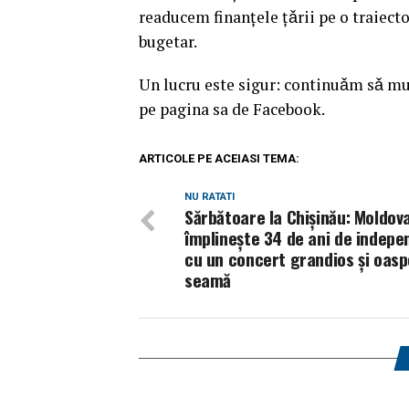
readucem finanțele țǎrii pe o traiecto
bugetar.
Un lucru este sigur: continuǎm sǎ mun
pe pagina sa de Facebook.
ARTICOLE PE ACEIASI TEMA:
NU RATATI
Sărbătoare la Chișinău: Moldov
împlinește 34 de ani de indepe
cu un concert grandios și oasp
seamă