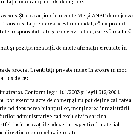
i în fața unor campanii de denigrare.
 ascuns. Știu că acțiunile recente MF și ANAF deranjează
m transmis, la preluarea acestui mandat, cǎ nu promit
ate, responsabilitate şi cu decizii clare, care sǎ readucǎ
mit şi poziția mea fațǎ de unele afirmații circulate în
ea de asociat în entități private induc în eroare în mod
ai jos de ce:
nistrator. Conform legii 161/2003 și legii 312/2004,
nu pot exercita acte de comerț și nu pot deține calitatea
privind depunerea bilanțurilor, menținerea înregistrării
urilor administrative cad exclusiv în sarcina
stfel încât acuzațiile aduse în respectivul material
e direcția unor concluzii greșite.