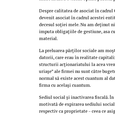
Despre calitatea de asociat în cadrul
devenit asociat în cadrul acestei enti
decesul soției mele. Nu am deținut ni
imputa obligațiile de gestiune, asa c
material.
La preluarea părților sociale am moșt
datorii, care erau în realitate capita
structurii acționariatului la acea vr
uriașe” ale firmei nu sunt către bugetu
normal să existe acest cuantum al dato
firma cu același cuantum.
Sediul social și inactivarea fiscală. Î
motivată de expirarea sediului social.
respectiv ca proprietate – ceea ce as