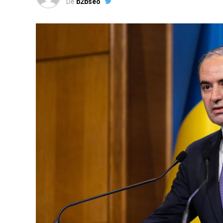
De
b2bseo