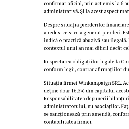
confirmat oficial, prin act emis la 6 a
administrativă. Și la acest aspect mat
Despre situația pierderilor financiare
a redus, ceea ce a generat pierderi. 
indică o practică abuzivă sau ilegală.
contextul unui an mai dificil decât cel
Respectarea obligațiilor legale la C
conform legii, contrar afirmațiilor di
Situația firmei Winkampaign SRL. Ace
deține doar 16,5% din capitalul acestei
Responsabilitatea depunerii bilanțuri
administratorului, nu asociaților. Faț
se sancționeazǎ prin amendǎ, conform
contabilitatea firmei.