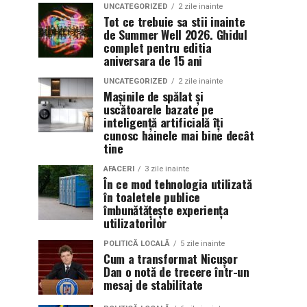
UNCATEGORIZED
2 zile inainte
Tot ce trebuie sa stii inainte
de Summer Well 2026. Ghidul
complet pentru editia
aniversara de 15 ani
UNCATEGORIZED
2 zile inainte
Mașinile de spălat și
uscătoarele bazate pe
inteligență artificială îți
cunosc hainele mai bine decât
tine
AFACERI
3 zile inainte
În ce mod tehnologia utilizată
în toaletele publice
îmbunătățește experiența
utilizatorilor
POLITICĂ LOCALĂ
5 zile inainte
Cum a transformat Nicușor
Dan o notă de trecere într-un
mesaj de stabilitate