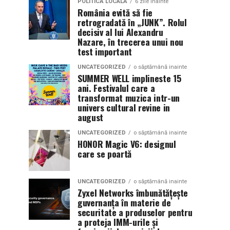
POLITICĂ LOCALĂ
6 zile inainte
România evită să fie
retrogradată în „JUNK”. Rolul
decisiv al lui Alexandru
Nazare, în trecerea unui nou
test important
UNCATEGORIZED
o săptămână inainte
SUMMER WELL implineste 15
ani. Festivalul care a
transformat muzica intr-un
univers cultural revine in
august
UNCATEGORIZED
o săptămână inainte
HONOR Magic V6: designul
care se poartă
UNCATEGORIZED
o săptămână inainte
Zyxel Networks îmbunătățește
guvernanța în materie de
securitate a produselor pentru
a proteja IMM-urile și