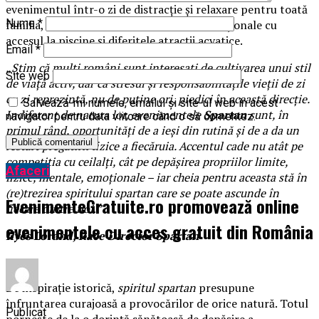
evenimentul într-o zi de distracție și relaxare pentru toată
Nume
*
familia, îmbinând adrenalina curselor tradiționale cu
accesul la piscine și diferitele atracții acvatice.
Email
*
„Știm că mulți români sunt interesați de cultivarea unui stil
Site web
de viață activ, dar că stresul și responsabilitățile vieții de zi
cu zi reprezintă, nu de puține ori, piedici în această direcție.
Salvează-mi numele, emailul și site-ul web în acest
Indiferent de natura lor, evenimentele
Spartan
sunt, în
navigator pentru data viitoare când o să comentez.
primul rând, oportunități de a ieși din rutină și de a da un
restart pregătirii fizice a fiecăruia. Accentul cade nu atât pe
competiția cu ceilalți, cât pe depășirea propriilor limite,
Afaceri
fizice, mentale, emoționale – iar cheia pentru aceasta stă în
(re)trezirea spiritului spartan care se poate ascunde în
EvenimenteGratuite.ro promovează online
fiecare dintre noi
.
”
evenimentele cu acces gratuit din România
Ilyés Lóránd, Race Director Spartan
De inspirație istorică,
spiritul
spartan
presupune
înfruntarea curajoasă a provocărilor de orice natură. Totul
Publicat
pornește de la o dorință sănătoasă de depășire a