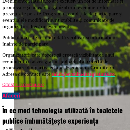
EvenimenteGratuite.ro are exclusiv un rol de informare și
promovare și nu este organizatorul evenimentelor
prezentate pe site. Programul, condițiile de participare și
eventualele modificări sunt stabilite și comunicate de
organizatorii fiecărui eveniment.
Publicului îi este recomandată verificarea informațiilor
înainte de participare.
Organizatorii care doresc să crească vizibilitatea unui
eveniment cu acces gratuit pot solicita o ofertă de
promovare din partea echipei EvenimenteGratuite.ro.
Adresa de contact este
salut@evenimentegratuite.ro
.
Citeste in continuare
Afaceri
În ce mod tehnologia utilizată în toaletele
publice îmbunătățește experiența