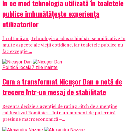
În ce mod tehnologia utilizată în toaletele
publice îmbunătățește experiența
utilizatorilor
În ultimii ani, tehnologia a adus schimbări semnificative în
multe aspecte ale vieții cotidiene, iar toaletele publice nu
fac excepție....
Politică locală
7 zile inainte
Cum a transformat Nicușor Dan o notă de
trecere într-un mesaj de stabilitate
Recenta decizie a agenției de rating Fitch de a menține
calificativul României – într-un moment de puternică
presiune macroeconomică –...