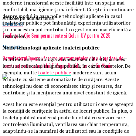
moderne transformă aceste facilități într-un spațiu mai
confortabil, mai igienic și mai eficient. Citește în continuare
despre modul în care noile tehnologii aplicate în cazul
Articole pe aceiasi tema:
toaletelor publice pot îmbunătăți experiența utilizatorilor
Urmatorul
și cum acestea pot contribui la o gestionare mai eficientă a
Tendințe în Oje Semipermanente și Geluri UV pentru 2025
resurselor.
Nu ratati
Noile tehnologii aplicate toaletei publice
Dezvoltatorul începe vânzarea apartamentelor din ultima fază de
În ultimii ani, tehnologia a avansat semnificativ, iar acest
construcție a ansamblului EnVogue Residence – Iuliu Maniu
lucru se reflectă și în igiena publică, în cazul toaletelor. De
exemplu, multe
toalete publice
moderne sunt acum
echipate cu sisteme automatizate de curățare. Aceste
tehnologii nu doar că economisesc timp și resurse, dar
contribuie și la menținerea unui nivel constant de igienă.
Acest lucru este esențial pentru utilizatorii care se așteaptă
la condiții de curățenie în astfel de locuri publice. În plus, o
toaletă publică modernă poate fi dotată cu senzori care
controlează iluminatul, ventilarea sau chiar temperatura,
adaptându-se la numărul de utilizatori sau la condițiile de