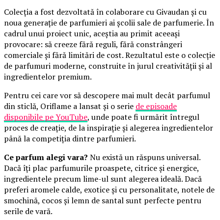
Colecția a fost dezvoltată în colaborare cu Givaudan și cu
noua generație de parfumieri ai școlii sale de parfumerie. În
cadrul unui proiect unic, aceștia au primit aceeași
provocare: să creeze fără reguli, fără constrângeri
comerciale și fără limitări de cost. Rezultatul este o colecție
de parfumuri moderne, construite în jurul creativității și al
ingredientelor premium.
Pentru cei care vor să descopere mai mult decât parfumul
din sticlă, Oriflame a lansat și o serie
de episoade
disponibile pe YouTube
, unde poate fi urmărit întregul
proces de creație, de la inspirație și alegerea ingredientelor
până la competiția dintre parfumieri.
Ce parfum alegi vara?
Nu există un răspuns universal.
Dacă îți plac parfumurile proaspete, citrice și energice,
ingredientele precum lime-ul sunt alegerea ideală. Dacă
preferi aromele calde, exotice și cu personalitate, notele de
smochină, cocos și lemn de santal sunt perfecte pentru
serile de vară.