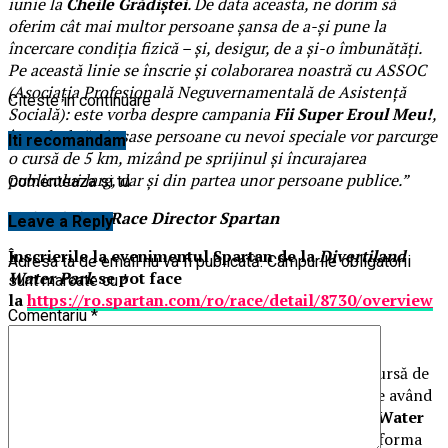
iunie la
Cheile Grădiștei
. De data aceasta, ne dorim să
oferim cât mai multor persoane șansa de a-și pune la
încercare condiția fizică – și, desigur, de a și-o îmbunătăți.
Pe această linie se înscrie și colaborarea noastră cu ASSOC
(Asociația Profesională Neguvernamentală de Asistență
Citeste in continuare
Socială): este vorba despre campania
Fii Super Eroul Meu!
,
în cadrul căreia șase persoane cu nevoi speciale vor parcurge
Iti recomandam
o cursă de 5 km, mizând pe sprijinul și încurajarea
publicului larg, dar și din partea unor persoane publice.”
Comenteaza si tu
Ilyés Lóránd, Race Director Spartan
Leave a Reply
Înscrierile la evenimentul Spartan de la
Divertiland
Adresa ta de email nu va fi publicată.
Câmpurile obligatorii
Water Park
se pot face
sunt marcate cu
*
la
https://ro.spartan.com/ro/race/detail/8730/overview
Comentariu
*
Competiția din 13 septembrie 2025 va cuprinde o cursă de
tip
Sprint
, una
Super
și una dedicată copiilor, fiecare având
distanțe și obstacole adaptate vârstei.
Divertiland Water
Park
oferă toate condițiile necesare pentru a transforma