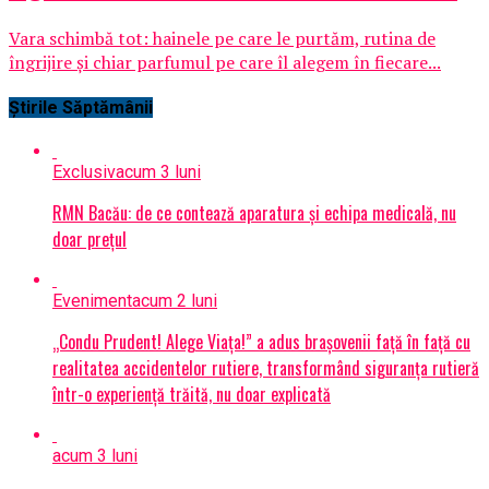
Vara schimbă tot: hainele pe care le purtăm, rutina de
îngrijire și chiar parfumul pe care îl alegem în fiecare...
Știrile Săptămânii
Exclusiv
acum 3 luni
RMN Bacău: de ce contează aparatura și echipa medicală, nu
doar prețul
Eveniment
acum 2 luni
„Condu Prudent! Alege Viața!” a adus brașovenii față în față cu
realitatea accidentelor rutiere, transformând siguranța rutieră
într-o experiență trăită, nu doar explicată
acum 3 luni