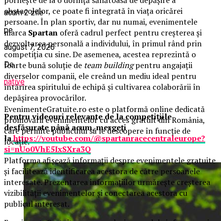
obstacolelor, ce poate fi integrată în viața oricărei
acum 2 zile
persoane. În plan sportiv, dar nu numai, evenimentele
pe
marca
Spartan
oferă cadrul perfect pentru creșterea și
dezvoltarea personală a individului, în primul rând prin
august 7, 2026
competiția cu sine. De asemenea, acestea reprezintă o
De
foarte bună soluție de
team building
pentru angajații
diverselor companii, ele creând un mediu ideal pentru
native
întărirea spiritului de echipă și cultivarea colaborării în
depășirea provocărilor.
EvenimenteGratuite.ro este o platformă online dedicată
Pentru videouri relevante de la competițiile
promovării evenimentelor cu acces gratuit din România,
desfășurate până acum, mergeți
care permite publicului să le descopere în funcție de
la
https://youtube.com/@spartanracecentraleurope?
locație.
si=nUo0VhE5IxSXra3Q
Platforma afișează informații despre evenimentele gratuite
și facilitează identificarea acestora de către persoanele
interesate. Prezentarea informațiilor urmărește creșterea
vizibilității evenimentelor și conectarea acestora cu
publicul interesat.