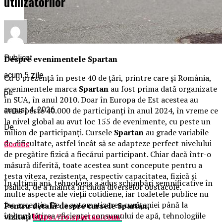
utilizatorilor
Publicat
Despre evenimentele Spartan
acum 5 zile
Cu o prezență în peste 40 de țări, printre care și România,
evenimentele marca
Spartan
au fost prima dată organizate
pe
în SUA, în anul 2010. Doar în Europa de Est acestea au
atras peste 40.000 de participanți în anul 2024, în vreme ce
august 4, 2026
la nivel global au avut loc 155 de evenimente, cu peste un
De
milion de participanți. Cursele
Spartan
au grade variabile
de dificultate, astfel încât să se adapteze perfect nivelului
Succes
de pregătire fizică a fiecărui participant. Chiar dacă într-o
măsură diferită, toate acestea sunt concepute pentru a
testa viteza, rezistența, respectiv capacitatea, fizică și
În ultimii ani, tehnologia a adus schimbări semnificative în
psihică, de a înainta în ciuda diverselor obstacole.
multe aspecte ale vieții cotidiene, iar toaletele publice nu
fac excepție. De la automatizarea curățeniei până la
Pentru detalii despre cursele Spartan,
îmbunătățirea eficienței consumului de apă, tehnologiile
vizitați
https://ro.spartan.com/