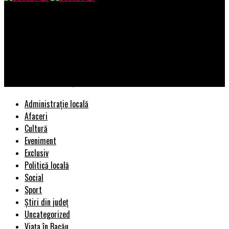
Bacau AZI
Spartan pregătește cel mai incluziv eveniment sportiv de până
acum, în zona Capitalei: va avea loc pe 13 septembrie, la
Divertiland Water Park, iar organizatorii se așteaptă la circa
1.000 de participanți
Administrație locală
Afaceri
Cultură
Eveniment
Exclusiv
Politică locală
Social
Sport
Știri din județ
Uncategorized
Viața în Bacău