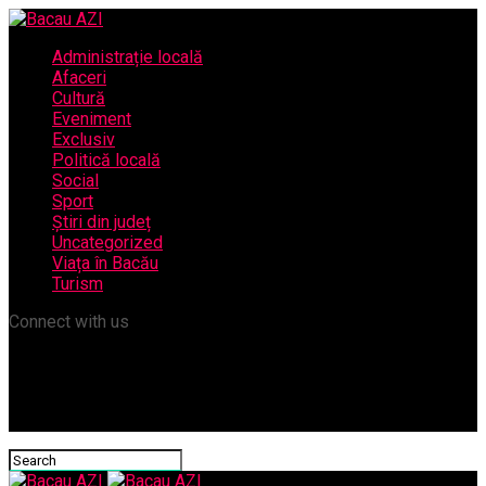
Administrație locală
Afaceri
Cultură
Eveniment
Exclusiv
Politică locală
Social
Sport
Știri din județ
Uncategorized
Viața în Bacău
Turism
Connect with us