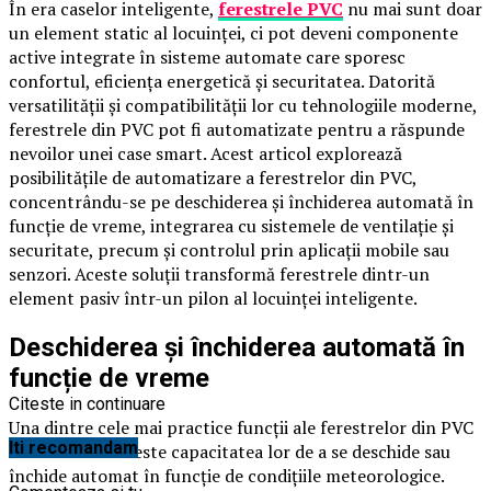
În era caselor inteligente,
ferestrele PVC
nu mai sunt doar
un element static al locuinței, ci pot deveni componente
active integrate în sisteme automate care sporesc
confortul, eficiența energetică și securitatea. Datorită
versatilității și compatibilității lor cu tehnologiile moderne,
ferestrele din PVC pot fi automatizate pentru a răspunde
nevoilor unei case smart. Acest articol explorează
posibilitățile de automatizare a ferestrelor din PVC,
concentrându-se pe deschiderea și închiderea automată în
funcție de vreme, integrarea cu sistemele de ventilație și
securitate, precum și controlul prin aplicații mobile sau
senzori. Aceste soluții transformă ferestrele dintr-un
element pasiv într-un pilon al locuinței inteligente.
Deschiderea și închiderea automată în
funcție de vreme
Citeste in continuare
Una dintre cele mai practice funcții ale ferestrelor din PVC
Iti recomandam
în casele smart este capacitatea lor de a se deschide sau
închide automat în funcție de condițiile meteorologice.