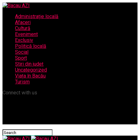
Administrație locală
Afaceri
Cultură
Eveniment
Exclusiv
Politică locală
Social
Sport
Știri din județ
Uncategorized
Viața în Bacău
Turism
Connect with us