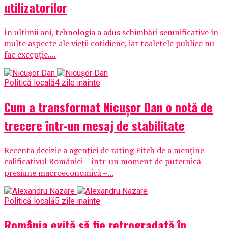
utilizatorilor
În ultimii ani, tehnologia a adus schimbări semnificative în
multe aspecte ale vieții cotidiene, iar toaletele publice nu
fac excepție....
Politică locală
4 zile inainte
Cum a transformat Nicușor Dan o notă de
trecere într-un mesaj de stabilitate
Recenta decizie a agenției de rating Fitch de a menține
calificativul României – într-un moment de puternică
presiune macroeconomică –...
Politică locală
5 zile inainte
România evită să fie retrogradată în