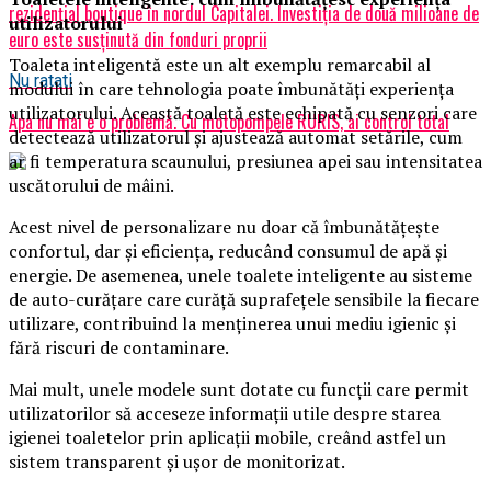
rezidențial boutique în nordul Capitalei. Investiția de două milioane de
utilizatorului
euro este susținută din fonduri proprii
Toaleta inteligentă este un alt exemplu remarcabil al
Nu ratati
modului în care tehnologia poate îmbunătăți experiența
utilizatorului. Această toaletă este echipată cu senzori care
Apa nu mai e o problemă. Cu motopompele RURIS, ai control total
detectează utilizatorul și ajustează automat setările, cum
ar fi temperatura scaunului, presiunea apei sau intensitatea
uscătorului de mâini.
Acest nivel de personalizare nu doar că îmbunătățește
confortul, dar și eficiența, reducând consumul de apă și
energie. De asemenea, unele toalete inteligente au sisteme
de auto-curățare care curăță suprafețele sensibile la fiecare
utilizare, contribuind la menținerea unui mediu igienic și
fără riscuri de contaminare.
Mai mult, unele modele sunt dotate cu funcții care permit
utilizatorilor să acceseze informații utile despre starea
igienei toaletelor prin aplicații mobile, creând astfel un
sistem transparent și ușor de monitorizat.