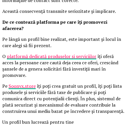
informațiile de contact sunt corecte.
Această consecvență transmite seriozitate și implicare.
De ce contează platforma pe care îți promovezi
afacerea?
Pe lângă un profil bine realizat, este important și locul în
care alegi să fii prezent.
O
platformă dedicată produselor și serviciilor
îți oferă
acces la persoane care caută deja ceea ce oferi, crescând
șansele de a genera solicitări fără investiții mari în
promovare.
Pe
Soonyx.store
îți poți crea gratuit un profil, îți poți lista
produsele și serviciile fără taxe de publicare și poți
comunica direct cu potențialii clienți. În plus, sistemul de
plată securizat și mecanismul de evaluare contribuie la
construirea unui mediu bazat pe încredere și transparență.
Un profil bun lucrează pentru tine