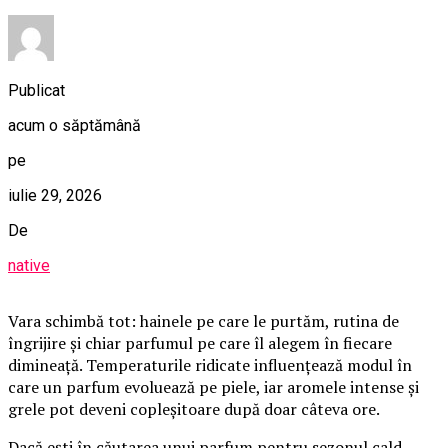
Publicat
acum o săptămână
pe
iulie 29, 2026
De
native
Vara schimbă tot: hainele pe care le purtăm, rutina de
îngrijire și chiar parfumul pe care îl alegem în fiecare
dimineață. Temperaturile ridicate influențează modul în
care un parfum evoluează pe piele, iar aromele intense și
grele pot deveni copleșitoare după doar câteva ore.
Dacă ești în căutarea unui parfum pentru sezonul cald,