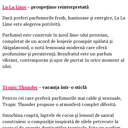
La La Lime
– prospețime reinterpretată
Dacă preferi parfumurile fresh, luminoase și energice, La La
Lime este alegerea potrivită.
Parfumul este construit în jurul lime-ului peruvian,
completat de un acord de lenjerie proaspăt spălată și
Akigalawood, o notă lemnoasă modernă care oferă
profunzime și persistență. Rezultatul este un parfum
vibrant, contemporan și ușor de purtat în orice moment al
zilei.
Tropic Thunder
– vacanța într-o sticlă
Pentru cei care preferă parfumurile mai calde și senzuale,
Tropic Thunder propune o atmosferă complet diferită.
Smochina coaptă, laptele de cocos și lemnul de santal
construiesc o compoziție inspirată de zilele petrecute la
soare și de energia destinațiilor tropicale. Este un parfum