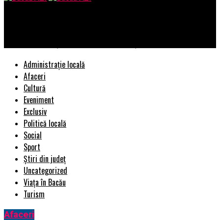
Bacau AZI
Ferestrele PVC și casele smart – ce poți automatiza?
Administrație locală
Afaceri
Cultură
Eveniment
Exclusiv
Politică locală
Social
Sport
Știri din județ
Uncategorized
Viața în Bacău
Turism
Afaceri