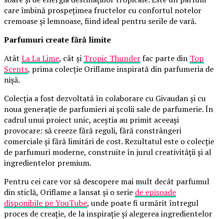
care îmbină prospețimea fructelor cu confortul notelor
cremoase și lemnoase, fiind ideal pentru serile de vară.
Parfumuri create fără limite
Atât
La La Lime
, cât și
Tropic Thunder
fac parte din
Top
Scents
, prima colecție Oriflame inspirată din parfumeria de
nișă.
Colecția a fost dezvoltată în colaborare cu Givaudan și cu
noua generație de parfumieri ai școlii sale de parfumerie. În
cadrul unui proiect unic, aceștia au primit aceeași
provocare: să creeze fără reguli, fără constrângeri
comerciale și fără limitări de cost. Rezultatul este o colecție
de parfumuri moderne, construite în jurul creativității și al
ingredientelor premium.
Pentru cei care vor să descopere mai mult decât parfumul
din sticlă, Oriflame a lansat și o serie
de episoade
disponibile pe YouTube
, unde poate fi urmărit întregul
proces de creație, de la inspirație și alegerea ingredientelor