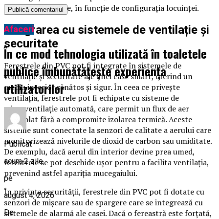
încălzire sau răcire, în funcție de configurația locuinței.
Integrarea cu sistemele de ventilație și
Afaceri
securitate
În ce mod tehnologia utilizată în toaletele
Ferestrele din PVC pot fi integrate în sistemele de
publice îmbunătățește experiența
ventilație și securitate ale unei case smart, oferind un
utilizatorilor
mediu interior sănătos și sigur. În ceea ce privește
ventilația, ferestrele pot fi echipate cu sisteme de
microventilație automată, care permit un flux de aer
controlat fără a compromite izolarea termică. Aceste
sisteme sunt conectate la senzori de calitate a aerului care
monitorizează nivelurile de dioxid de carbon sau umiditate.
Publicat
De exemplu, dacă aerul din interior devine prea umed,
acum 2 zile
ferestrele se pot deschide ușor pentru a facilita ventilația,
prevenind astfel apariția mucegaiului.
pe
În privința securității, ferestrele din PVC pot fi dotate cu
august 4, 2026
senzori de mișcare sau de spargere care se integrează cu
De
sistemele de alarmă ale casei. Dacă o fereastră este forțată,