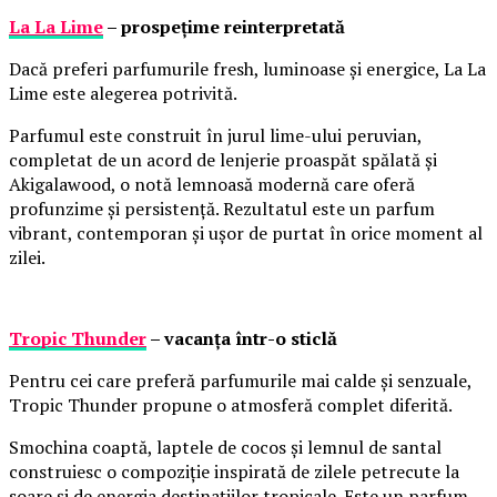
La La Lime
– prospețime reinterpretată
Dacă preferi parfumurile fresh, luminoase și energice, La La
Lime este alegerea potrivită.
Parfumul este construit în jurul lime-ului peruvian,
completat de un acord de lenjerie proaspăt spălată și
Akigalawood, o notă lemnoasă modernă care oferă
profunzime și persistență. Rezultatul este un parfum
vibrant, contemporan și ușor de purtat în orice moment al
zilei.
Tropic Thunder
– vacanța într-o sticlă
Pentru cei care preferă parfumurile mai calde și senzuale,
Tropic Thunder propune o atmosferă complet diferită.
Smochina coaptă, laptele de cocos și lemnul de santal
construiesc o compoziție inspirată de zilele petrecute la
soare și de energia destinațiilor tropicale. Este un parfum