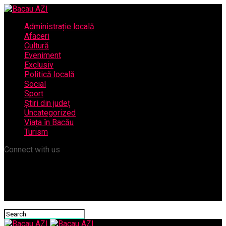
Administrație locală
Afaceri
Cultură
Eveniment
Exclusiv
Politică locală
Social
Sport
Știri din județ
Uncategorized
Viața în Bacău
Turism
Connect with us