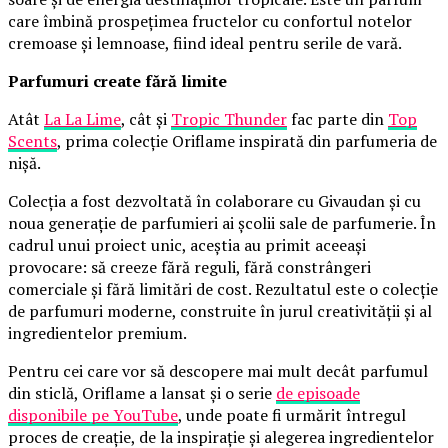
care îmbină prospețimea fructelor cu confortul notelor
cremoase și lemnoase, fiind ideal pentru serile de vară.
Parfumuri create fără limite
Atât
La La Lime
, cât și
Tropic Thunder
fac parte din
Top
Scents
, prima colecție Oriflame inspirată din parfumeria de
nișă.
Colecția a fost dezvoltată în colaborare cu Givaudan și cu
noua generație de parfumieri ai școlii sale de parfumerie. În
cadrul unui proiect unic, aceștia au primit aceeași
provocare: să creeze fără reguli, fără constrângeri
comerciale și fără limitări de cost. Rezultatul este o colecție
de parfumuri moderne, construite în jurul creativității și al
ingredientelor premium.
Pentru cei care vor să descopere mai mult decât parfumul
din sticlă, Oriflame a lansat și o serie
de episoade
disponibile pe YouTube
, unde poate fi urmărit întregul
proces de creație, de la inspirație și alegerea ingredientelor