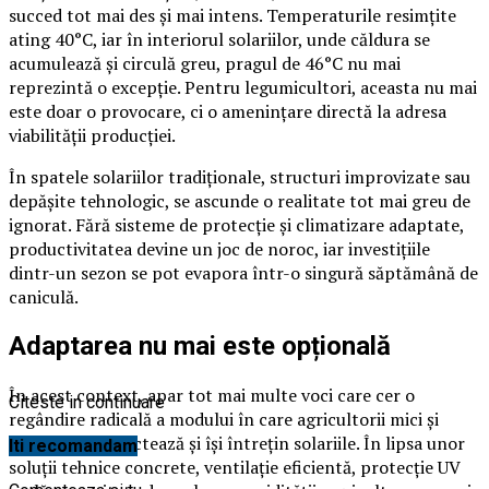
succed tot mai des și mai intens. Temperaturile resimțite
ating 40°C, iar în interiorul solariilor, unde căldura se
acumulează și circulă greu, pragul de 46°C nu mai
reprezintă o excepție. Pentru legumicultori, aceasta nu mai
este doar o provocare, ci o amenințare directă la adresa
viabilității producției.
În spatele solariilor tradiționale, structuri improvizate sau
depășite tehnologic, se ascunde o realitate tot mai greu de
ignorat. Fără sisteme de protecție și climatizare adaptate,
productivitatea devine un joc de noroc, iar investițiile
dintr-un sezon se pot evapora într-o singură săptămână de
caniculă.
Adaptarea nu mai este opțională
În acest context, apar tot mai multe voci care cer o
Citeste in continuare
regândire radicală a modului în care agricultorii mici și
mijlocii își proiectează și își întrețin solariile. În lipsa unor
Iti recomandam
soluții tehnice concrete, ventilație eficientă, protecție UV