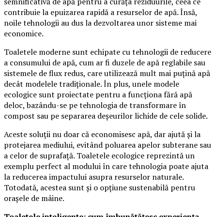
semnificativă de apă pentru a curăța reziduurile, ceea ce
contribuie la epuizarea rapidă a resurselor de apă. Însă,
noile tehnologii au dus la dezvoltarea unor sisteme mai
economice.
Toaletele moderne sunt echipate cu tehnologii de reducere
a consumului de apă, cum ar fi duzele de apă reglabile sau
sistemele de flux redus, care utilizează mult mai puțină apă
decât modelele tradiționale. În plus, unele modele
ecologice sunt proiectate pentru a funcționa fără apă
deloc, bazându-se pe tehnologia de transformare în
compost sau pe separarea deșeurilor lichide de cele solide.
Aceste soluții nu doar că economisesc apă, dar ajută și la
protejarea mediului, evitând poluarea apelor subterane sau
a celor de suprafață. Toaletele ecologice reprezintă un
exemplu perfect al modului în care tehnologia poate ajuta
la reducerea impactului asupra resurselor naturale.
Totodată, acestea sunt și o opțiune sustenabilă pentru
orașele de mâine.
Toaletele inteligente: cum îmbunătățesc experiența