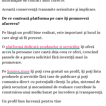
informațiile de contact sunt corecte.
Această consecvență transmite seriozitate și implicare.
De ce contează platforma pe care îți promovezi
afacerea?
Pe lângă un profil bine realizat, este important și locul în
care alegi să fii prezent.
O
platformă dedicată produselor și serviciilor
îți oferă
acces la persoane care caută deja ceea ce oferi, crescând
șansele de a genera solicitări fără investiții mari în
promovare.
Pe
Soonyx.store
îți poți crea gratuit un profil, îți poți lista
produsele și serviciile fără taxe de publicare și poți
comunica direct cu potențialii clienți. În plus, sistemul de
plată securizat și mecanismul de evaluare contribuie la
construirea unui mediu bazat pe încredere și transparență.
Un profil bun lucrează pentru tine