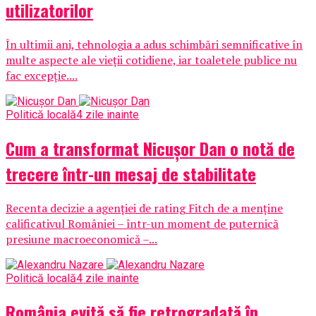
utilizatorilor
În ultimii ani, tehnologia a adus schimbări semnificative în
multe aspecte ale vieții cotidiene, iar toaletele publice nu
fac excepție....
Politică locală
4 zile inainte
Cum a transformat Nicușor Dan o notă de
trecere într-un mesaj de stabilitate
Recenta decizie a agenției de rating Fitch de a menține
calificativul României – într-un moment de puternică
presiune macroeconomică –...
Politică locală
4 zile inainte
România evită să fie retrogradată în