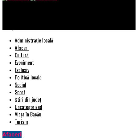
Bacau AZI
Soluția RURIS pentru a ajuta agricultorii să nu piardă tot
Administrație locală
Afaceri
Cultură
Eveniment
Exclusiv
Politică locală
Social
Sport
Știri din județ
Uncategorized
Viața în Bacău
Turism
Afaceri