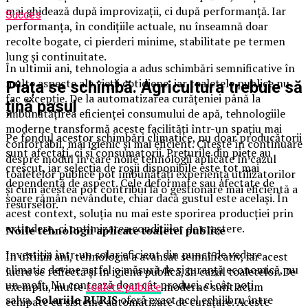
mai ghidează după improvizații, ci după performanță. Iar
Succes
performanța, în condițiile actuale, nu înseamnă doar
recolte bogate, ci pierderi minime, stabilitate pe termen
lung și continuitate.
În ultimii ani, tehnologia a adus schimbări semnificative în
multe aspecte ale vieții cotidiene, iar toaletele publice nu
Piața se schimbă. Agricultura trebuie să
fac excepție. De la automatizarea curățeniei până la
țină pasul
îmbunătățirea eficienței consumului de apă, tehnologiile
moderne transformă aceste facilități într-un spațiu mai
Pe fondul acestor schimbări climatice, nu doar producătorii
confortabil, mai igienic și mai eficient. Citește în continuare
sunt afectați, ci și consumatorii. Prețurile din piețe au
despre modul în care noile tehnologii aplicate în cazul
crescut, iar selecția de roșii disponibile este tot mai
toaletelor publice pot îmbunătăți experiența utilizatorilor
dependentă de aspect. Cele deformate sau afectate de
și cum acestea pot contribui la o gestionare mai eficientă a
soare rămân nevândute, chiar dacă gustul este același. În
resurselor.
acest context, soluția nu mai este sporirea producției prin
extindere, ci optimizarea condițiilor de creștere.
Noile tehnologii aplicate toaletei publice
Investiția într-un solar eficient din punct de vedere
În ultimii ani, tehnologia a avansat semnificativ, iar acest
climatic devine astfel o măsură de siguranță economică, nu
lucru se reflectă și în igiena publică, în cazul toaletelor. De
un moft. Nu contează doar cât produci, ci cât poți
exemplu, multe
toalete publice
moderne sunt acum
salva.
Solariile RURIS
oferă exact acel echilibru între
echipate cu sisteme automatizate de curățare. Aceste