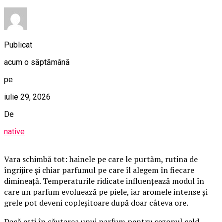
Publicat
acum o săptămână
pe
iulie 29, 2026
De
native
Vara schimbă tot: hainele pe care le purtăm, rutina de
îngrijire și chiar parfumul pe care îl alegem în fiecare
dimineață. Temperaturile ridicate influențează modul în
care un parfum evoluează pe piele, iar aromele intense și
grele pot deveni copleșitoare după doar câteva ore.
Dacă ești în căutarea unui parfum pentru sezonul cald,