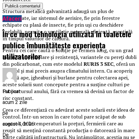
Structura metalică galvanizată adaugă un plus de
durabilitate, iar sistemul de aerisire, fie prin ferestre
Afaceri
echipate cu plasă de insecte, fie prin uși cu deschidere
În ce mod tehnologia utilizată în toaletele
reglabilă, permite o ventilație naturală eficientă, esențială
în timpul valurilor de căldură.
publice îmbunătățește experiența
Pentru cei care caută o soluție pe termen lung, cu un grad
utilizatorilor
mai ridicat de izolare și rezistență, variantele cu pereți dubli
din policarbonat, cum este modelul
RURIS 3 SEC
, oferă un
control și mai precis asupra climatului intern. Cu acoperiș
în două ape, jgheaburi și burlane pentru colectarea apei,
aceste solarii sunt concepute pentru a susține culturi pe
tot parcursul anului, fără ca vremea să devină un factor de
Publicat
risc constant.
acum 2 zile
Ceea ce diferențiază cu adevărat aceste solarii este ideea de
pe
control. Într-un sezon în care totul pare scăpat de sub
control, de la temperaturi la prețuri, fermierii care au
august 4, 2026
reușit să mențină constantă producția o datorează în mare
De
parte calității infrastructurii. Nu întâmplător, aceștia nu se