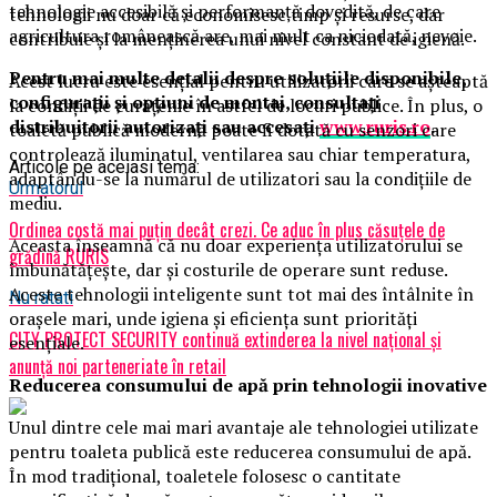
tehnologie accesibilă și performanță dovedită, de care
tehnologii nu doar că economisesc timp și resurse, dar
agricultura românească are, mai mult ca niciodată, nevoie.
contribuie și la menținerea unui nivel constant de igienă.
Pentru mai multe detalii despre soluțiile disponibile,
Acest lucru este esențial pentru utilizatorii care se așteaptă
configurații și opțiuni de montaj, consultați
la condiții de curățenie în astfel de locuri publice. În plus, o
distribuitorii autorizați sau accesați
www.ruris.ro
.
toaletă publică modernă poate fi dotată cu senzori care
controlează iluminatul, ventilarea sau chiar temperatura,
Articole pe aceiasi tema:
adaptându-se la numărul de utilizatori sau la condițiile de
Urmatorul
mediu.
Ordinea costă mai puțin decât crezi. Ce aduc în plus căsuțele de
Aceasta înseamnă că nu doar experiența utilizatorului se
grădină RURIS
îmbunătățește, dar și costurile de operare sunt reduse.
Aceste tehnologii inteligente sunt tot mai des întâlnite în
Nu ratati
orașele mari, unde igiena și eficiența sunt priorități
CITY PROTECT SECURITY continuă extinderea la nivel național și
esențiale.
anunță noi parteneriate în retail
Reducerea consumului de apă prin tehnologii inovative
Unul dintre cele mai mari avantaje ale tehnologiei utilizate
pentru toaleta publică este reducerea consumului de apă.
În mod tradițional, toaletele folosesc o cantitate