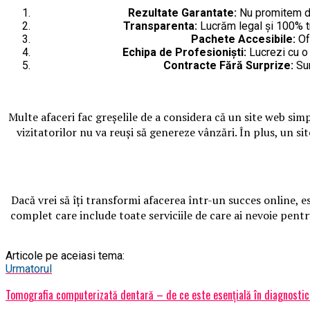
Rezultate Garantate:
Nu promitem doa
Transparenta:
Lucrăm legal și 100% tr
Pachete Accesibile:
Ofe
Echipa de Profesioniști:
Lucrezi cu o 
Contracte Fără Surprize:
Sun
Multe afaceri fac greșelile de a considera că un site web sim
vizitatorilor nu va reuși să genereze vânzări. În plus, un si
Dacă vrei să îți transformi afacerea într-un succes online, es
complet care include toate serviciile de care ai nevoie pentru
Articole pe aceiasi tema:
Urmatorul
Tomografia computerizată dentară – de ce este esențială în diagnostic