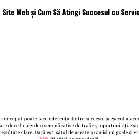
 Site Web și Cum Să Atingi Succesul cu Servici
e conceput poate face diferența dintre succesul și eșecul afacer
e duce la pierderi semnificative de trafic și oportunități. Est
rezultate clare. Dacă ești sătul de aceste promisiuni goale și v
Web
îți oferă soluția ideală.