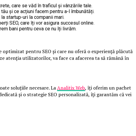
te, care se văd în traficul și vânzările tale.
ău și ce acțiuni facem pentru a-l îmbunătăți.
la startup-uri la companii mari.
rți SEO, care îți vor asigura succesul online.
em bani pentru ceva ce nu îți livrăm.
ste optimizat pentru SEO și care nu oferă o experiență plăcută
ze atenția utilizatorilor, va face ca afacerea ta să rămână în
toate soluțiile necesare. La
Analitix Web
, îți oferim un pachet
 dedicată și o strategie SEO personalizată, îți garantăm că vei