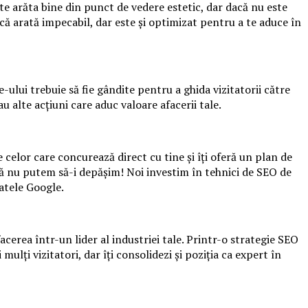
e arăta bine din punct de vedere estetic, dar dacă nu este
 că arată impecabil, dar este și optimizat pentru a te aduce în
-ului trebuie să fie gândite pentru a ghida vizitatorii către
alte acțiuni care aduc valoare afacerii tale.
 celor care concurează direct cu tine și îți oferă un plan de
 nu putem să-i depășim! Noi investim în tehnici de SEO de
tatele Google.
facerea într-un lider al industriei tale. Printr-o strategie SEO
ulți vizitatori, dar îți consolidezi și poziția ca expert în