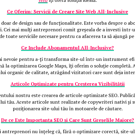
Ce Oferim: Servicii de Creare Site Web All-Inclusive
e doar de design sau de funcționalitate. Este vorba despre o ab
. Cei mai mulți antreprenori comit greșeala de a investi într-un
de toate serviciile necesare pentru ca afacerea ta să ajungă pe 
Ce Include Abonamentul All-Inclusive?
i nevoie pentru a-ți transforma site-ul într-un instrument efi
la optimizarea Google Maps, îți oferim o soluție completă. Aces
ului organic de calitate, atrăgând vizitatori care sunt deja intere
Articole Optimizate pentru Creșterea Vizibilității
mentului nostru este crearea de articole optimizate SEO. Publi
ului tău. Aceste articole sunt realizate de copywriteri nativi și
poziționarea site-ului tău în motoarele de căutare.
De ce Este Importanța SEO și Care Sunt Greșelile Majore?
 antreprenori nu înțeleg că, fără o optimizare corectă, site-ul