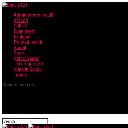
Administrație locală
Afaceri
Cultură
Eveniment
Exclusiv
Politică locală
Social
Sport
Știri din județ
Uncategorized
Viața în Bacău
Turism
Connect with us