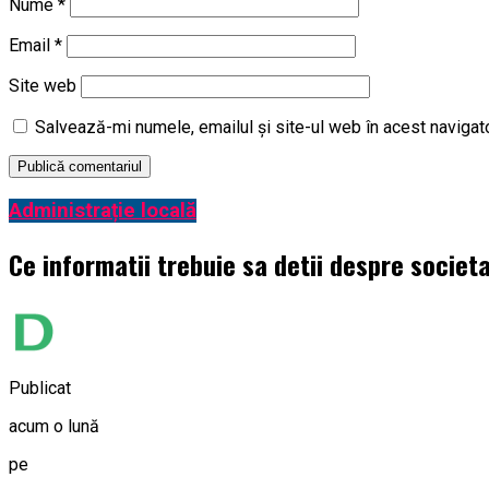
Nume
*
Email
*
Site web
Salvează-mi numele, emailul și site-ul web în acest navigat
Administrație locală
Ce informatii trebuie sa detii despre socie
Publicat
acum o lună
pe