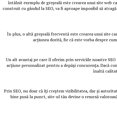
întâlnit exemplu de greșeală este crearea unui site web c
construit cu gândul la SEO, va fi aproape imposibil să atragă 
În plus, o altă greșeală frecventă este crearea unui site ca
acțiunea dorită, fie că este vorba despre cu
Un alt avantaj pe care îl oferim prin serviciile noastre SEO
acțiune personalizat pentru a depăși concurența. Dacă co
înaltă calita
Prin SEO, nu doar că îți creștem vizibilitatea, dar și autorita
bine pusă la punct, site-ul tău devine o resursă valoroasă 