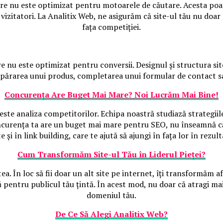
are nu este optimizat pentru motoarele de căutare. Acesta poat
vizitatori. La Analitix Web, ne asigurăm că site-ul tău nu doar
fața competiției.
re nu este optimizat pentru conversii. Designul și structura site
mpărarea unui produs, completarea unui formular de contact sau 
Concurența Are Buget Mai Mare? Noi Lucrăm Mai Bine!
 este analiza competitorilor. Echipa noastră studiază strategiile
ncurența ta are un buget mai mare pentru SEO, nu înseamnă că
te și în link building, care te ajută să ajungi în fața lor în rezul
Cum Transformăm Site-ul Tău în Liderul Pieței?
tea. În loc să fii doar un alt site pe internet, îți transformăm a
pentru publicul tău țintă. În acest mod, nu doar că atragi mai m
domeniul tău.
De Ce Să Alegi Analitix Web?