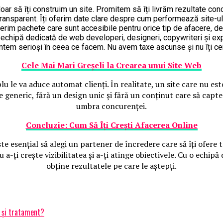
r să îți construim un site. Promitem să îți livrăm rezultate concre
ansparent. Îți oferim date clare despre cum performează site-ul t
rim pachete care sunt accesibile pentru orice tip de afacere, de 
echipă dedicată de web developeri, designeri, copywriteri și expe
tem serioși în ceea ce facem. Nu avem taxe ascunse și nu îți cer
Cele Mai Mari Greșeli la Crearea unui Site Web
plu le va aduce automat clienți. În realitate, un site care nu e
te generic, fără un design unic și fără un conținut care să capte
umbra concurenței.
Concluzie: Cum Să Îți Crești Afacerea Online
te esențial să alegi un partener de încredere care să îți ofere 
 a-ți crește vizibilitatea și a-ți atinge obiectivele. Cu o echipă
obține rezultatele pe care le aștepți.
 și tratament?