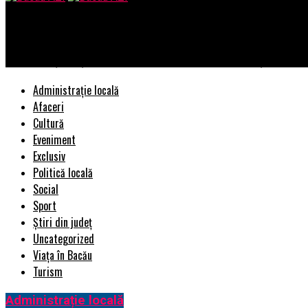
Bacau AZI
Cum să Eviți Greșelile Majore la Crearea unui Site Web și Cum Să A
Administrație locală
Afaceri
Cultură
Eveniment
Exclusiv
Politică locală
Social
Sport
Știri din județ
Uncategorized
Viața în Bacău
Turism
Administrație locală