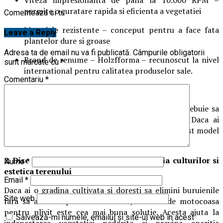
permite o curatare rapida si eficienta a vegetatiei
Comenteaza si tu
Materiale rezistente – conceput pentru a face fata
Leave a Reply
plantelor dure si groase
Adresa ta de email nu va fi publicată.
Câmpurile obligatorii
Brand de renume – Holzfforma – recunoscut la nivel
sunt marcate cu
*
international pentru calitatea produselor sale.
Comentariu
*
Acest disc este solutia perfecta pentru cei care trebuie sa
curete rapid suprafete mari cu vegetatie deasa. Daca ai
terenuri neingrijite sau zone cu iarba salbatica, acest model
este alegerea ideala.
2. Disc motocoasa pentru plivit – protectia culturilor si
Nume
*
estetica terenului
Email
*
Daca ai o gradina cultivata si doresti sa elimini buruienile
Site web
fara sa afectezi plantele benefice, un disc de motocoasa
pentru plivit este cea mai buna solutie. Acesta ajuta la
Salvează-mi numele, emailul și site-ul web în acest
indepartarea vegetatiei nedorite si previne aparitia