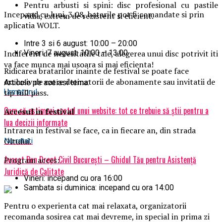
Pentru arbusti si spini: disc profesional cu pastile
Incepand cu luni, 3.08, batarile pot fi comandate si prin
vidia, extrem de rezistent si eficient.
aplicatia WOLT.
Intre 3 si 6 august: 10:00 – 20:00
Vineri, 7 august: 10:00 – 13:00
Indiferent de necesitatile tale, alegerea unui disc potrivit iti
va face munca mai usoara si mai eficienta!
Ridicarea bratarilor inainte de festival se poate face
exclusiv de catre detinatorii de abonamente sau invitatii de
Articole pe aceiasi tema:
tip full pass.
Urmatorul
Cum să estimezi costul unui website: tot ce trebuie să știi pentru a
Accesul i
n festival
lua decizii informate
Intrarea in festival se face, ca in fiecare an, din strada
Oltului.
Nu ratati
Avocat Bun Drept Civil București – Ghidul Tău pentru Asistență
Program acces:
Juridică de Calitate
Vineri: incepand cu ora 16:00
Sambata si duminica: incepand cu ora 14:00
Pentru o experienta cat mai relaxata, organizatorii
recomanda sosirea cat mai devreme, in special in prima zi