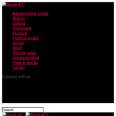
Administrație locală
Afaceri
Cultură
Eveniment
Exclusiv
Politică locală
Social
Sport
Știri din județ
Uncategorized
Viața în Bacău
Turism
Connect with us