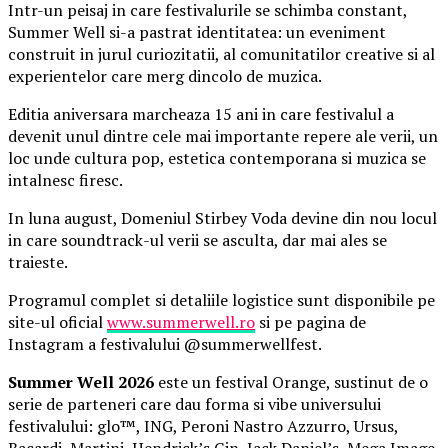
Intr-un peisaj in care festivalurile se schimba constant,
Summer Well si-a pastrat identitatea: un eveniment
construit in jurul curiozitatii, al comunitatilor creative si al
experientelor care merg dincolo de muzica.
Editia aniversara marcheaza 15 ani in care festivalul a
devenit unul dintre cele mai importante repere ale verii, un
loc unde cultura pop, estetica contemporana si muzica se
intalnesc firesc.
In luna august, Domeniul Stirbey Voda devine din nou locul
in care soundtrack-ul verii se asculta, dar mai ales se
traieste.
Programul complet si detaliile logistice sunt disponibile pe
site-ul oficial
www.summerwell.ro
si pe pagina de
Instagram a festivalului @summerwellfest.
Summer Well 2026
este un festival Orange, sustinut de o
serie de parteneri care dau forma si vibe universului
festivalului: glo™, ING, Peroni Nastro Azzurro, Ursus,
Bacardi, Martini, Hendrick’s Gin, Jack Daniel’s, Mega Image,