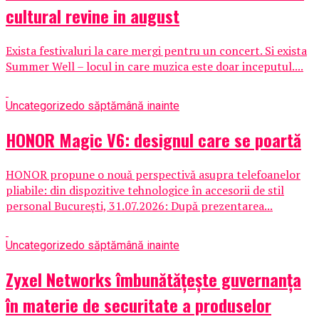
cultural revine in august
Exista festivaluri la care mergi pentru un concert. Si exista
Summer Well – locul in care muzica este doar inceputul....
Uncategorized
o săptămână inainte
HONOR Magic V6: designul care se poartă
HONOR propune o nouă perspectivă asupra telefoanelor
pliabile: din dispozitive tehnologice în accesorii de stil
personal București, 31.07.2026: După prezentarea...
Uncategorized
o săptămână inainte
Zyxel Networks îmbunătățește guvernanța
în materie de securitate a produselor