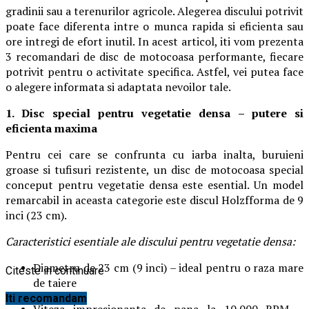
gradinii sau a terenurilor agricole. Alegerea discului potrivit
poate face diferenta intre o munca rapida si eficienta sau
ore intregi de efort inutil. In acest articol, iti vom prezenta
3 recomandari de disc de motocoasa performante, fiecare
potrivit pentru o activitate specifica. Astfel, vei putea face
o alegere informata si adaptata nevoilor tale.
1. Disc special pentru vegetatie densa – putere si
eficienta maxima
Pentru cei care se confrunta cu iarba inalta, buruieni
groase si tufisuri rezistente, un disc de motocoasa special
conceput pentru vegetatie densa este esential. Un model
remarcabil in aceasta categorie este discul Holzfforma de 9
inci (23 cm).
Caracteristici esentiale ale discului pentru vegetatie densa:
Diametru de 23 cm (9 inci) – ideal pentru o raza mare
Citeste in continuare
de taiere
Iti recomandam
Viteza impresionanta de pana la 10.000 RPM –