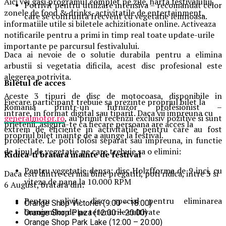
Aici vei gasi programul complet pe zile, harta festivalului,
Potrivit pentru utilizare intensiva – recomandat celor
zonele de food & drinks, activitatile de entertainment,
care se confrunta frecvent cu vegetatie lemnoasa.
informatiile utile si biletele achizitionate online. Activeaza
notificarile pentru a primi in timp real toate update-urile
importante pe parcursul festivalului.
Daca ai nevoie de o solutie durabila pentru a elimina
arbustii si vegetatia dificila, acest disc profesional este
alegerea potrivita.
Biletul de acces
Aceste 3 tipuri de disc de motocoasa, disponibile in
Fiecare participant trebuie sa prezinte propriul bilet la
Romania printr-un furnizor profesionist –
intrare, in format digital sau tiparit. Daca vii impreuna cu
generalmotor.ro
, au primit recenzii exclusiv pozitive si sunt
prietenii, asigura-te ca fiecare persoana are acces la
extrem de eficiente in activitatile pentru care au fost
propriul bilet inainte de a ajunge la festival.
proiectate. Le poti folosi separat sau impreuna, in functie
de tipul de vegetatie pe care trebuie sa o elimini:
Ridica-t
i br
at
ara
inainte de festival
Pentru vegetatie densa: disc Holzfforma de 9 inci, cu
Daca esti dintre cei mai bine pregatiti, poti ridica, intre 3 si
viteza de pana la 10.000 RPM
6 August, bratara din:
Pentru plivit: disc special pentru eliminarea
Orange Shop Victoriei (9:00 – 18:00)
buruienilor de pe terenurile cultivate
Orange Shop Plaza (12:00 – 20:00)
Orange Shop Park Lake (12:00 – 20:00)