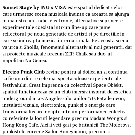
Sunset Stage by ING x VISA
este spatiul dedicat celor
care urmaresc scena muzicala inainte ca aceasta sa ajunga
in mainstream. Indie, electronic, alternative si proiecte
experimentale coexista intr-un line-up care pune
reflectorul pe noua generatie de artisti si pe directiile in
care se indreapta muzica internationala. Pe aceasta scena
va urca si 2hollis, fenomenul alternativ al noii generatii, dar
si proiecte muzicale precum ZEP, Chalk sau duo-ul
napolitan Nu Genea.
Electro Punk Club
revine pentru al doilea an si continua
sa fie una dintre cele mai spectaculoase experiente ale
festivalului. Creat impreuna cu colectivul Space Objekt,
spatiul functioneaza ca un club imersiv inspirat de estetica
underground a Los Angeles-ului anilor ’70. Fatade neon,
instalatii vizuale, electronica, punk si o energie care
transforma fiecare noapte intr-un performance colectiv,
cu referinte la locuri legendare precum Madam Wong’s si
Hong Kong Cafe. Aici ii veti gasi pe britanicii The Molotovs,
punkistele coreene Sailor Honeymoon, precum si