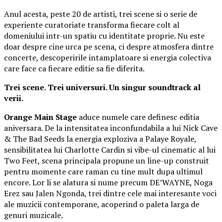
Anul acesta, peste 20 de artisti, trei scene si o serie de
experiente curatoriate transforma fiecare colt al
domeniului intr-un spatiu cu identitate proprie. Nu este
doar despre cine urca pe scena, ci despre atmosfera dintre
concerte, descoperirile intamplatoare si energia colectiva
care face ca fiecare editie sa fie diferita.
Trei scene. Trei universuri. Un singur soundtrack al
verii.
Orange Main Stage
aduce numele care definesc editia
aniversara. De la intensitatea inconfundabila a lui Nick Cave
& The Bad Seeds la energia exploziva a Palaye Royale,
sensibilitatea lui Charlotte Cardin si vibe-ul cinematic al lui
Two Feet, scena principala propune un line-up construit
pentru momente care raman cu tine mult dupa ultimul
encore. Lor li se alatura si nume precum DE’WAYNE, Noga
Erez sau Jalen Ngonda, trei dintre cele mai interesante voci
ale muzicii contemporane, acoperind o paleta larga de
genuri muzicale.