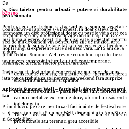
De
3. Disc taietor pentru arbusti – putere si durabilitate
b2bseo
profesionala
Pentru cei care trebuie sa taie arbusti, spini si vegetatie
Countdown-ul aproape s-a incheiat. In doar cateva zile,
lemnoasa, un disc profesional dotat cu pastile vidia este cea
Domeniul Stirbey din Buftea devine din nou locul in care
mai buna alegere. Acest tip de disc este proiectat pentru
zeci de mii de oameni vin pentru trei zile de muzica, arta,
lucrari dificile si poate face fata cu succes vegetatiei dense
nopti lungi si experiente care definesc vara. La 15 ani de la
si dure.
prima editie, Summer Well revine cu un line-up eclectic si
un univers construit in jurul culturii contemporane.
Avantajele discului taietor pentru arbusti:
Inainte sa-ti alegi primul concert si primul spot de apus,
Constructie robusta, cu pastile vidia – permite taierea
iata tot ce trebuie sa stii pentru un weekend fara surprize.
eficienta a arbustilor si spinilor
Aplica
t
ia Summer Well
– festivalul, direct in buzunarul
Durabilitate extinsa – pastilele vidia sunt fabricate din
tau
carburi metalice extrem de dure, oferind o rezistenta
indelungata
Primul lucru pe care merita sa-l faci inainte de festival este
sa descarci aplicatia Summer Well, disponibila in App Store
Taiere precisa si rapida – ideal pentru lucrari
si Google Play.
profesionale sau terenuri greu accesibile