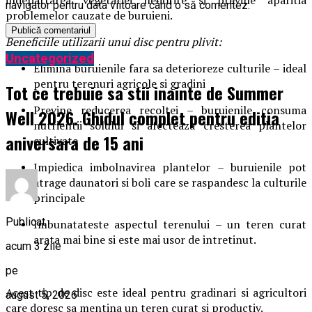
navigator pentru data viitoare când o să comentez.
problemelor cauzate de buruieni.
Beneficiile utilizarii unui disc pentru plivit:
Uncategorized
Elimina buruienile fara sa deterioreze culturile – ideal
pentru terenuri agricole si gradini
Tot ce trebuie sa stii inainte de Summer
Previne reducerea recoltei – buruienile consuma
Well 2026. Ghidul complet pentru editia
nutrientii solului si afecteaza cresterea plantelor
aniversara de 15 ani
cultivate
Impiedica imbolnavirea plantelor – buruienile pot
atrage daunatori si boli care se raspandesc la culturile
principale
Publicat
Imbunatateste aspectul terenului – un teren curat
arata mai bine si este mai usor de intretinut.
acum 3 zile
pe
Acest tip de disc este ideal pentru gradinari si agricultori
august 5, 2026
care doresc sa mentina un teren curat si productiv.