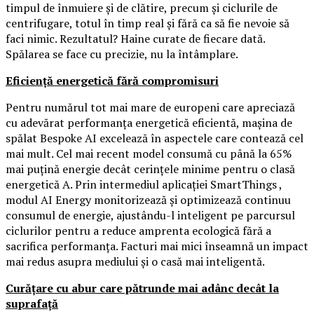
timpul de înmuiere și de clătire, precum și ciclurile de
centrifugare, totul în timp real și fără ca să fie nevoie să
faci nimic. Rezultatul? Haine curate de fiecare dată.
Spălarea se face cu precizie, nu la întâmplare.
Eficiență energetică fără compromisuri
Pentru numărul tot mai mare de europeni care apreciază
cu adevărat performanța energetică eficientă, mașina de
spălat Bespoke AI excelează în aspectele care contează cel
mai mult. Cel mai recent model consumă cu până la 65%
mai puțină energie decât cerințele minime pentru o clasă
energetică A. Prin intermediul aplicației SmartThings ,
modul AI Energy monitorizează și optimizează continuu
consumul de energie, ajustându-l inteligent pe parcursul
ciclurilor pentru a reduce amprenta ecologică fără a
sacrifica performanța. Facturi mai mici înseamnă un impact
mai redus asupra mediului și o casă mai inteligentă.
Curățare cu abur care pătrunde mai adânc decât la
suprafață