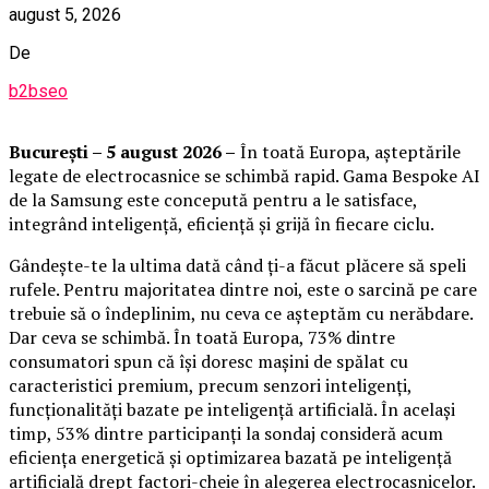
august 5, 2026
De
b2bseo
București – 5 august 2026 –
În toată Europa, așteptările
legate de electrocasnice se schimbă rapid. Gama Bespoke AI
de la Samsung este concepută pentru a le satisface,
integrând inteligență, eficiență și grijă în fiecare ciclu.
Gândește-te la ultima dată când ți-a făcut plăcere să speli
rufele. Pentru majoritatea dintre noi, este o sarcină pe care
trebuie să o îndeplinim, nu ceva ce așteptăm cu nerăbdare.
Dar ceva se schimbă. În toată Europa, 73% dintre
consumatori spun că își doresc mașini de spălat cu
caracteristici premium, precum senzori inteligenți,
funcționalități bazate pe inteligență artificială. În același
timp, 53% dintre participanți la sondaj consideră acum
eficiența energetică și optimizarea bazată pe inteligență
artificială drept factori-cheie în alegerea electrocasnicelor.