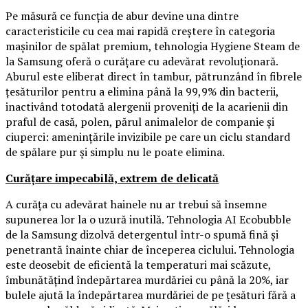
Pe măsură ce funcția de abur devine una dintre
caracteristicile cu cea mai rapidă creștere în categoria
mașinilor de spălat premium, tehnologia Hygiene Steam de
la Samsung oferă o curățare cu adevărat revoluționară.
Aburul este eliberat direct în tambur, pătrunzând în fibrele
țesăturilor pentru a elimina până la 99,9% din bacterii,
inactivând totodată alergenii proveniți de la acarienii din
praful de casă, polen, părul animalelor de companie și
ciuperci: amenințările invizibile pe care un ciclu standard
de spălare pur și simplu nu le poate elimina.
Curățare impecabilă, extrem de delicată
A curăța cu adevărat hainele nu ar trebui să însemne
supunerea lor la o uzură inutilă. Tehnologia AI Ecobubble
de la Samsung dizolvă detergentul într-o spumă fină și
penetrantă înainte chiar de începerea ciclului. Tehnologia
este deosebit de eficientă la temperaturi mai scăzute,
îmbunătățind îndepărtarea murdăriei cu până la 20%, iar
bulele ajută la îndepărtarea murdăriei de pe țesături fără a