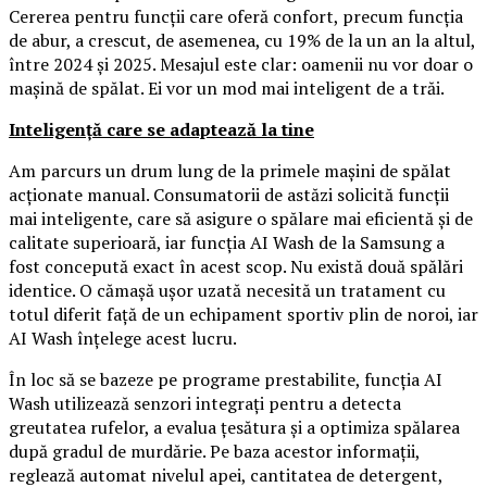
Cererea pentru funcții care oferă confort, precum funcția
de abur, a crescut, de asemenea, cu 19% de la un an la altul,
între 2024 și 2025. Mesajul este clar: oamenii nu vor doar o
mașină de spălat. Ei vor un mod mai inteligent de a trăi.
Inteligență care se adaptează la tine
Am parcurs un drum lung de la primele mașini de spălat
acționate manual. Consumatorii de astăzi solicită funcții
mai inteligente, care să asigure o spălare mai eficientă și de
calitate superioară, iar funcția AI Wash de la Samsung a
fost concepută exact în acest scop. Nu există două spălări
identice. O cămașă ușor uzată necesită un tratament cu
totul diferit față de un echipament sportiv plin de noroi, iar
AI Wash înțelege acest lucru.
În loc să se bazeze pe programe prestabilite, funcția AI
Wash utilizează senzori integrați pentru a detecta
greutatea rufelor, a evalua țesătura și a optimiza spălarea
după gradul de murdărie. Pe baza acestor informații,
reglează automat nivelul apei, cantitatea de detergent,