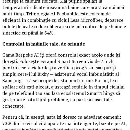
recurge la căldură ridicată. Mai puține spălări la
temperaturi ridicate înseamnă haine care arată ca noi mai
mult timp. Tehnologia AI Ecobubble este extrem de
eficientă în combinație cu ciclul Less Microfiber, deoarece
bulele delicate reduc eliberarea de microfibre de pe hainele
sintetice cu până la 54%.
Controlul în mâinile tale, de oriunde
Gama Bespoke AI îți oferă controlul exact acolo unde îți
dorești. Folosește ecranul Smart Screen viu de 7 inch
pentru a seta ciclurile și a verifica progresul sau pur și
simplu cere-i lui Bixby — asistentul vocal îmbunătățit al
Samsung — să se ocupe de asta pentru tine. Pornește o
spălare cât ești plecat, ajustează setările în timpul ciclului
de pe telefonul tău sau lasă ecosistemul SmartThings să
gestioneze totul fără probleme, ca parte a casei tale
conectate.
Pentru că, în esență, asta își doresc cu adevărat oamenii:
73% dintre ei solicită aparate mai inteligente, bazate pe AI,
iar peste jumătate acordă prioritate eficienței energetice