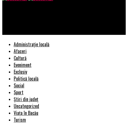
Bacau AZI
3 recomandari de disc de motocoasa, pentru 3 tipuri de
activitati distincte!
Administrație locală
Afaceri
Cultură
Eveniment
Exclusiv
Politică locală
Social
Sport
Știri din județ
Uncategorized
Viața în Bacău
Turism