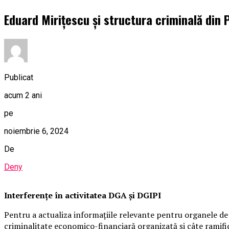
Eduard Mirițescu și structura criminală din P
Publicat
acum 2 ani
pe
noiembrie 6, 2024
De
Deny
Interferențe în activitatea DGA și DGIPI
Pentru a actualiza informațiile relevante pentru organele de
criminalitate economico-financiară organizată și câte ramificaț