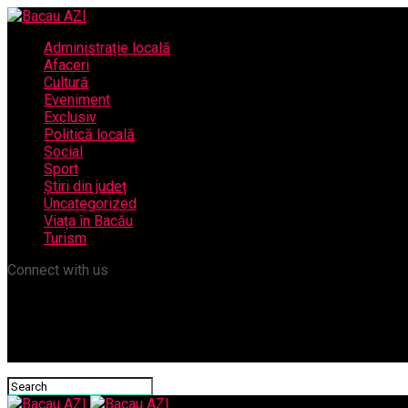
Administrație locală
Afaceri
Cultură
Eveniment
Exclusiv
Politică locală
Social
Sport
Știri din județ
Uncategorized
Viața în Bacău
Turism
Connect with us