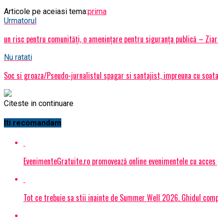
Articole pe aceiasi tema:
prima
Urmatorul
un risc pentru comunități, o amenințare pentru siguranța publică – Ziar
Nu ratati
Soc si groaza/Pseudo-jurnalistul spagar si santajist, impreuna cu soata 
Citeste in continuare
Iti recomandam
EvenimenteGratuite.ro promovează online evenimentele cu acces
Tot ce trebuie sa stii inainte de Summer Well 2026. Ghidul compl