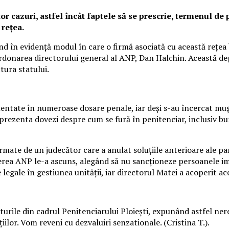
or cazuri, astfel încât faptele să se prescrie, termenul de p
 rețea.
țând în evidență modul în care o firmă asociată cu această rețe
oordonarea directorului general al ANP, Dan Halchin. Această 
tura statului.
umentate în numeroase dosare penale, iar deși s-au încercat muș
m prezenta dovezi despre cum se fură în penitenciar, inclusiv 
rmate de un judecător care a anulat soluțiile anterioare ale par
cerea ANP le-a ascuns, alegând să nu sancționeze persoanele im
legale în gestiunea unității, iar directorul Matei a acoperit ac
turile din cadrul Penitenciarului Ploiești, expunând astfel ner
ilor. Vom reveni cu dezvaluiri senzationale. (Cristina T.).