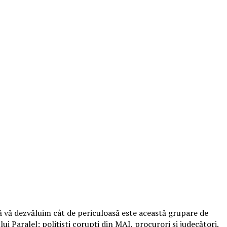
ă vă dezvăluim cât de periculoasă este această grupare de
ui Paralel: polițiști corupți din MAI, procurori și judecători.