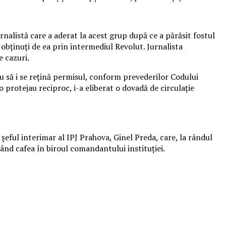
nalistă care a aderat la acest grup după ce a părăsit fostul
 obținuți de ea prin intermediul Revolut. Jurnalista
e cazuri.
sau să i se rețină permisul, conform prevederilor Codului
o protejau reciproc, i-a eliberat o dovadă de circulație
eful interimar al IPJ Prahova, Ginel Preda, care, la rândul
mând cafea în biroul comandantului instituției.