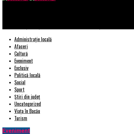
Bacau AZI
Eduard Mirițescu și structura criminală din Poliție – Ziarul Incis
Administrație locală
Afaceri
Cultură
Eveniment
Exclusiv
Politică locală
Social
Sport
Știri din județ
Uncategorized
Viața în Bacău
Turism
Eveniment