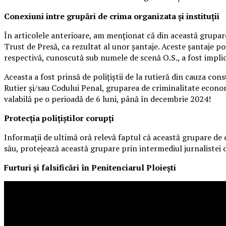
Conexiuni intre grupări de crima organizata și instituții
În articolele anterioare, am menționat că din această grupare
Trust de Presă, ca rezultat al unor șantaje. Aceste șantaje po
respectivă, cunoscută sub numele de scenă O.S., a fost implic
Aceasta a fost prinsă de polițiștii de la rutieră din cauza con
Rutier și/sau Codului Penal, gruparea de criminalitate economi
valabilă pe o perioadă de 6 luni, până în decembrie 2024!
Protecția polițiștilor corupți
Informații de ultimă oră relevă faptul că această grupare de 
său, protejează această grupare prin intermediul jurnalistei d
Furturi și falsificări în Penitenciarul Ploiești