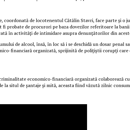
, coordonată de locotenentul Cătălin Stavri, face parte și o jur
t fi probate de procurori pe baza dovezilor referitoare la banii
ată în activități de intimidare asupra denunțătorilor din acest
sumului de alcool, însă, în loc să i se deschidă un dosar penal 
co-financiară organizată, sprijinită de polițiștii corupți care 
criminalitate economico-financiară organizată colaborează cu ș
e la situl de șantaje și mită, aceasta fiind văzută zilnic consu