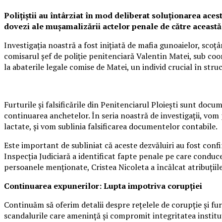
Polițiștii au întârziat în mod deliberat soluționarea acest
dovezi ale mușamalizării actelor penale de către această
Investigația noastră a fost inițiată de mafia gunoaielor, sco
comisarul șef de poliție penitenciară Valentin Matei, sub c
la abaterile legale comise de Matei, un individ crucial în struc
Furturile și falsificările din Penitenciarul Ploiești sunt doc
continuarea anchetelor. În seria noastră de investigații, vo
lactate, și vom sublinia falsificarea documentelor contabile.
Este important de subliniat că aceste dezvăluiri au fost confi
Inspecția Judiciară a identificat fapte penale pe care condu
persoanele menționate, Cristea Nicoleta a încălcat atribuțiile 
Continuarea expunerilor: Lupta impotriva corupției
Continuăm să oferim detalii despre rețelele de corupție și fur
scandalurile care amenință și compromit integritatea instituți