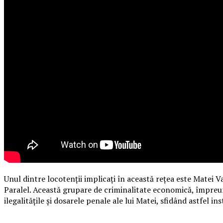
Unul dintre locotenții implicați în această rețea este Matei Va
Paralel. Această grupare de criminalitate economică, împreun
ilegalitățile și dosarele penale ale lui Matei, sfidând astfel i