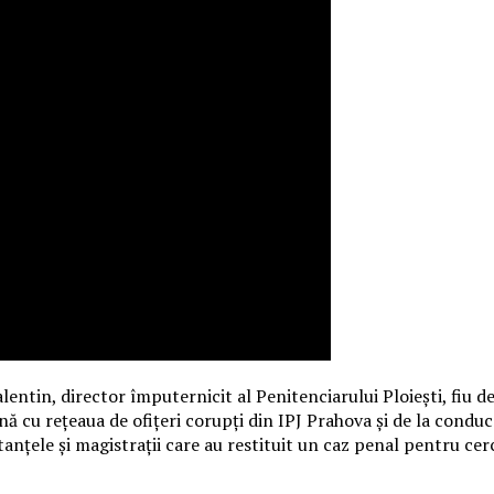
lentin, director împuternicit al Penitenciarului Ploiești, fiu d
ă cu rețeaua de ofițeri corupți din IPJ Prahova și de la condu
nstanțele și magistrații care au restituit un caz penal pentru cer