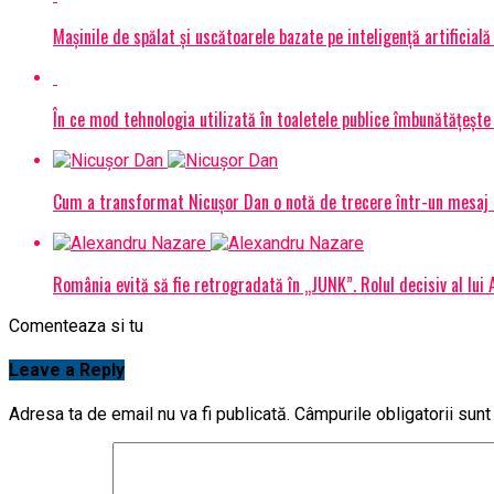
Mașinile de spălat și uscătoarele bazate pe inteligență artificială
În ce mod tehnologia utilizată în toaletele publice îmbunătățește 
Cum a transformat Nicușor Dan o notă de trecere într-un mesaj 
România evită să fie retrogradată în „JUNK”. Rolul decisiv al lui
Comenteaza si tu
Leave a Reply
Adresa ta de email nu va fi publicată.
Câmpurile obligatorii sun