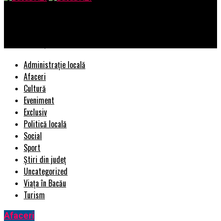
Bacau AZI
Cum stabilești bugetul pentru o înmormântare
Administrație locală
Afaceri
Cultură
Eveniment
Exclusiv
Politică locală
Social
Sport
Știri din județ
Uncategorized
Viața în Bacău
Turism
Afaceri