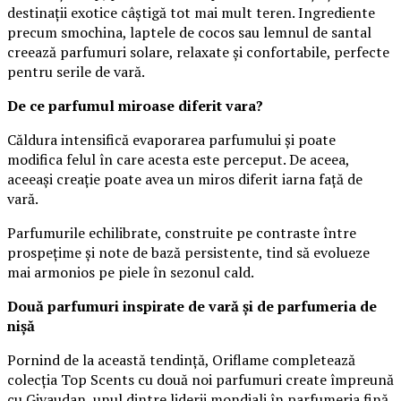
destinații exotice câștigă tot mai mult teren. Ingrediente
precum smochina, laptele de cocos sau lemnul de santal
creează parfumuri solare, relaxate și confortabile, perfecte
pentru serile de vară.
De ce parfumul miroase diferit vara?
Căldura intensifică evaporarea parfumului și poate
modifica felul în care acesta este perceput. De aceea,
aceeași creație poate avea un miros diferit iarna față de
vară.
Parfumurile echilibrate, construite pe contraste între
prospețime și note de bază persistente, tind să evolueze
mai armonios pe piele în sezonul cald.
Două parfumuri inspirate de vară și de parfumeria de
nișă
Pornind de la această tendință, Oriflame completează
colecția Top Scents cu două noi parfumuri create împreună
cu Givaudan, unul dintre liderii mondiali în parfumeria fină.