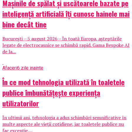
Mașinile de spălat și uscătoarele bazate pe
inteligență artificială îți cunosc hainele mai
bine decât tine
București – 5 august 2026 – În toată Europa, așteptările
legate de electrocasnice se schimbă rapid. Gama Bespoke AI
de la...
Afaceri
6 zile inainte
În ce mod tehnologia utilizată în toaletele
publice îmbunătățește experiența
utilizatorilor
În ultimii ani, tehnologia a adus schimbări semnificative în
multe aspecte ale vieții cotidiene, iar toaletele publice nu
fac excepție....