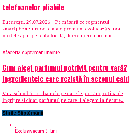
telefoanelor pliabile
București, 29.07.2026 – Pe măsură ce segmentul
smartphone-urilor pliabile premium evoluează și noi
modele apar pe piața locală, diferențierea nu mai...
Afaceri
2 săptămâni inainte
Cum alegi parfumul potrivit pentru vară?
Ingredientele care rezistă în sezonul cald
Vara schimbă tot: hainele pe care le purtăm, rutina de
îngrijire și chiar parfumul pe care îl alegem în fiecare...
Știrile Săptămânii
Exclusiv
acum 3 luni