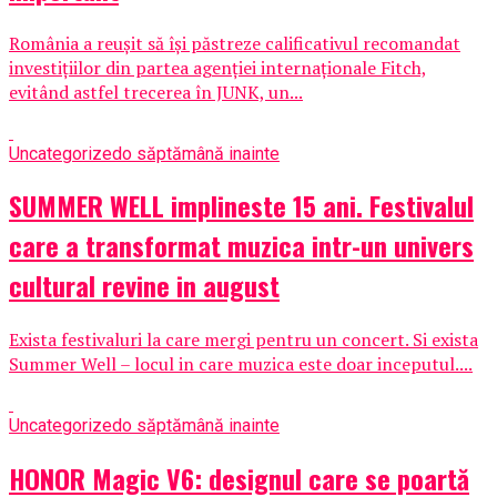
România a reușit să își păstreze calificativul recomandat
investițiilor din partea agenției internaționale Fitch,
evitând astfel trecerea în JUNK, un...
Uncategorized
o săptămână inainte
SUMMER WELL implineste 15 ani. Festivalul
care a transformat muzica intr-un univers
cultural revine in august
Exista festivaluri la care mergi pentru un concert. Si exista
Summer Well – locul in care muzica este doar inceputul....
Uncategorized
o săptămână inainte
HONOR Magic V6: designul care se poartă