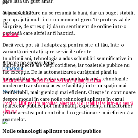
care lasă un gust amar.
pe
O înmormântare nu se rezumă la bani, dar un buget stabilit
august 4, 2026
cu cap ajută mult într-un moment greu. Te protejează de
De
surprize, de stres și îți dă un sentiment de ordine într-o
perioadă care altfel ar fi haotică.
Succes
Dacă vrei, pot să-l adaptez și pentru site-ul tău, într-o
variantă orientată spre serviciile oferite.
În ultimii ani, tehnologia a adus schimbări semnificative în
Articole pe aceiasi tema:
multe aspecte ale vieții cotidiene, iar toaletele publice nu
Urmatorul
fac excepție. De la automatizarea curățeniei până la
îmbunătățirea eficienței consumului de apă, tehnologiile
De ce serviciul de rent a car este o optiune practica
moderne transformă aceste facilități într-un spațiu mai
Nu ratati
confortabil, mai igienic și mai eficient. Citește în continuare
despre modul în care noile tehnologii aplicate în cazul
Fronturi MDF pentru mobilier: eleganța și durabilitatea într-o singură
toaletelor publice pot îmbunătăți experiența utilizatorilor
alegere
și cum acestea pot contribui la o gestionare mai eficientă a
resurselor.
Noile tehnologii aplicate toaletei publice