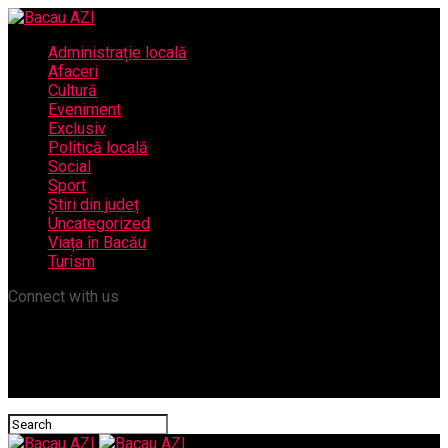
Administrație locală
Afaceri
Cultură
Eveniment
Exclusiv
Politică locală
Social
Sport
Știri din județ
Uncategorized
Viața în Bacău
Turism
Connect with us