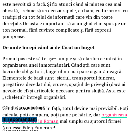
este nevoit să o facă. Și fix atunci când ai mintea cea mai
obosită, trebuie să iei decizii rapide, cu bani, cu furnizori, cu
tradiții și cu tot felul de informații care vin din toate
direcțiile. De asta e important să ai un ghid clar, spus pe un
ton normal, fără cuvinte complicate și fără expresii
pompoase.
De unde începi când ai de făcut un buget
Primul pas este să te așezi un pic și să clarifici ce intră în
organizarea unei înmormântări. Când știi care sunt
lucrurile obligatorii, bugetul nu mai pare o gaură neagră.
Elementele de bază sunt: sicriul, transportul funerar,
pregătirea decedatului, crucea, spațiul de priveghi (dacă ai
nevoie de el) și articolele necesare pentru slujbă. Asta este
„scheletul” întregii organizări.
Când ai această listă în față, totul devine mai previzibil. Poți
Citeste in continuare
calcula, poți compara, poți pune pe hârtie, dar
organizeaza
Iti recomandam
o inmormantare in Roman
mai simplu cu ajutorul firmei
Noblesse Eden Funerare!