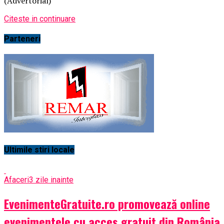
(Advertorial)
Citeste in continuare
Parteneri
Ultimile stiri locale
Afaceri
3 zile inainte
EvenimenteGratuite.ro promovează online
evenimentele cu acces gratuit din România