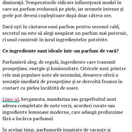
dimineață. Temperaturile ridicate influențează modul în
care un parfum evoluează pe piele, iar aromele intense și
grele pot deveni copleșitoare după doar câteva ore.
Dacă ești în căutarea unui parfum pentru sezonul cald,
secretul nu este să alegi neapărat un parfum mai puternic,
ci unul construit în jurul ingredientelor potrivite.
Ce ingrediente sunt ideale într-un parfum de vară?
Parfumierii aleg, de regulă, ingrediente care transmit
prospețime, energie și luminozitate. Citricele sunt printre
cele mai populare note ale sezonului, deoarece oferă o
senzație imediată de prospețime și se dezvoltă frumos în
contact cu pielea încălzită de soare.
Lime-ul
, bergamota, mandarina sau grapefruitul sunt
adesea completate de note verzi, acorduri curate sau
ingrediente lemnoase moderne, care adaugă profunzime
fără a încărca parfumul.
În același timp, parfumurile inspirate de vacanțe și