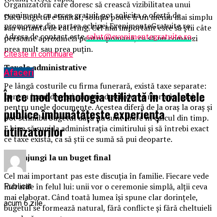
Organizatorii care doresc să crească vizibilitatea unui
eveniment cu acces gratuit pot solicita o ofertă de
Dacă bugetul e limitat, soluția poate fi un meniu mai simplu
promovare din partea echipei EvenimenteGratuite.ro.
sau varianta de catering. Cel mai important este să știi câte
Adresa de contact este
salut@evenimentegratuite.ro
.
persoane aproximezi pentru pomană, ca să nu comanzi
prea mult sau prea puțin.
Citeste in continuare
Taxele administrative
Afaceri
Pe lângă costurile cu firma funerară, există taxe separate:
În ce mod tehnologia utilizată în toaletele
pentru locul de veci, pentru deschiderea mormântului,
pentru unele documente. Acestea diferă de la oraș la oraș și
publice îmbunătățește experiența
pot schimba bugetul dacă nu sunt luate în calcul din timp.
utilizatorilor
E bine să suni la administrația cimitirului și să întrebi exact
ce taxe există, ca să știi ce sumă să pui deoparte.
Cum ajungi la un buget final
Cel mai important pas este discuția în familie. Fiecare vede
lucrurile în felul lui: unii vor o ceremonie simplă, alții ceva
Publicat
mai elaborat. Când toată lumea își spune clar dorințele,
acum 6 zile
bugetul se formează natural, fără conflicte și fără cheltuieli