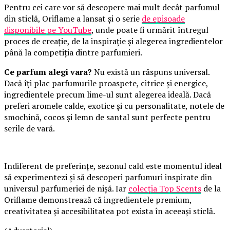
Pentru cei care vor să descopere mai mult decât parfumul
din sticlă, Oriflame a lansat și o serie
de episoade
disponibile pe YouTube
, unde poate fi urmărit întregul
proces de creație, de la inspirație și alegerea ingredientelor
până la competiția dintre parfumieri.
Ce parfum alegi vara?
Nu există un răspuns universal.
Dacă îți plac parfumurile proaspete, citrice și energice,
ingredientele precum lime-ul sunt alegerea ideală. Dacă
preferi aromele calde, exotice și cu personalitate, notele de
smochină, cocos și lemn de santal sunt perfecte pentru
serile de vară.
Indiferent de preferințe, sezonul cald este momentul ideal
să experimentezi și să descoperi parfumuri inspirate din
universul parfumeriei de nișă. Iar
colecția Top Scents
de la
Oriflame demonstrează că ingredientele premium,
creativitatea și accesibilitatea pot exista în aceeași sticlă.