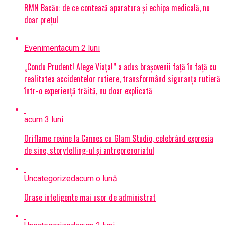
RMN Bacău: de ce contează aparatura și echipa medicală, nu
doar prețul
Eveniment
acum 2 luni
„Condu Prudent! Alege Viața!” a adus brașovenii față în față cu
realitatea accidentelor rutiere, transformând siguranța rutieră
într-o experiență trăită, nu doar explicată
acum 3 luni
Oriflame revine la Cannes cu Glam Studio, celebrând expresia
de sine, storytelling-ul și antreprenoriatul
Uncategorized
acum o lună
Orase inteligente mai usor de administrat