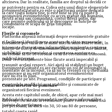
altcineva. Dar în realitate, familia are dreptul să decidă ce
se potrivește pentru ea. Coliva este unul dintre elementele
EvenimenteGratuite.ro este o platformă online dedicată
la care toată lumea ține, și este bine să știi că poate fi
promovării evenimentelor cu acces gratuit din România,
făcută acasă sau comandată, costul diferă puțin, dar
care permite publicului să le descopere în funcție de
comandarea te scapă de grija timpului.
locație.
Florile și coroanele
Platforma afișează informații despre evenimentele gratuite
și facilitează identificarea acestora de către persoanele
Coroanele pot varia de la sume mici la sume foarte mari, în
interesate. Prezentarea informațiilor urmărește creșterea
funcție de flori și de dimensiune. Dacă bugetul este limitat,
vizibilității evenimentelor și conectarea acestora cu
nu trebuie să fie 10 coroane ca să fie ceremonia frumoasă.
publicul interesat.
Două-trei aranjamente bine făcute arată impecabil și
transmit același respect. Aici ajută să stabilești un buget
EvenimenteGratuite.ro are exclusiv un rol de informare și
orientativ de la început, ca să nu te trezești cu o cheltuială
promovare și nu este organizatorul evenimentelor
care nu era în plan.
prezentate pe site. Programul, condițiile de participare și
eventualele modificări sunt stabilite și comunicate de
Costul meselor de pomenire
organizatorii fiecărui eveniment.
Acesta este capitolul unde, de obicei, apar cele mai mari
Publicului îi este recomandată verificarea informațiilor
diferențe. Un meniu la restaurant poate costa o sumă fixă
înainte de participare.
per persoană, iar dacă vin 30, 50 sau 80 de persoane,
totalul crește rapid.