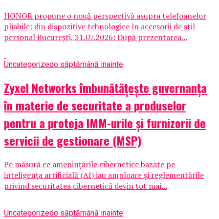
HONOR propune o nouă perspectivă asupra telefoanelor
pliabile: din dispozitive tehnologice în accesorii de stil
personal București, 31.07.2026: După prezentarea...
Uncategorized
o săptămână inainte
Zyxel Networks îmbunătățește guvernanța
în materie de securitate a produselor
pentru a proteja IMM-urile și furnizorii de
servicii de gestionare (MSP)
Pe măsură ce amenințările cibernetice bazate pe
inteligența artificială (AI) iau amploare și reglementările
privind securitatea cibernetică devin tot mai...
Uncategorized
o săptămână inainte