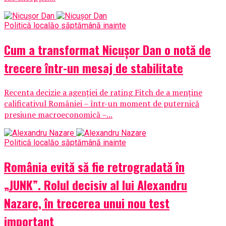
Politică locală
o săptămână inainte
Cum a transformat Nicușor Dan o notă de
trecere într-un mesaj de stabilitate
Recenta decizie a agenției de rating Fitch de a menține
calificativul României – într-un moment de puternică
presiune macroeconomică –...
Politică locală
o săptămână inainte
România evită să fie retrogradată în
„JUNK”. Rolul decisiv al lui Alexandru
Nazare, în trecerea unui nou test
important