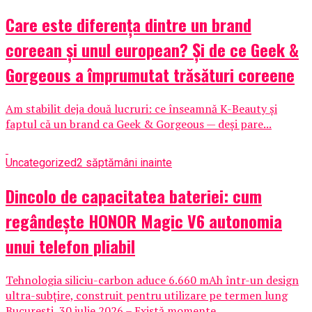
Care este diferența dintre un brand
coreean și unul european? Și de ce Geek &
Gorgeous a împrumutat trăsături coreene
Am stabilit deja două lucruri: ce înseamnă K-Beauty și
faptul că un brand ca Geek & Gorgeous — deși pare...
Uncategorized
2 săptămâni inainte
Dincolo de capacitatea bateriei: cum
regândește HONOR Magic V6 autonomia
unui telefon pliabil
Tehnologia siliciu-carbon aduce 6.660 mAh într-un design
ultra-subțire, construit pentru utilizare pe termen lung
București, 30 iulie 2026 – Există momente...