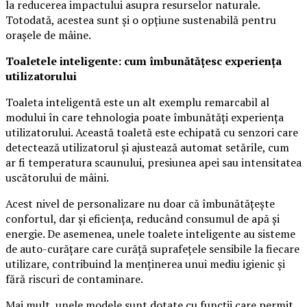
la reducerea impactului asupra resurselor naturale.
Totodată, acestea sunt și o opțiune sustenabilă pentru
orașele de mâine.
Toaletele inteligente: cum îmbunătățesc experiența
utilizatorului
Toaleta inteligentă este un alt exemplu remarcabil al
modului în care tehnologia poate îmbunătăți experiența
utilizatorului. Această toaletă este echipată cu senzori care
detectează utilizatorul și ajustează automat setările, cum
ar fi temperatura scaunului, presiunea apei sau intensitatea
uscătorului de mâini.
Acest nivel de personalizare nu doar că îmbunătățește
confortul, dar și eficiența, reducând consumul de apă și
energie. De asemenea, unele toalete inteligente au sisteme
de auto-curățare care curăță suprafețele sensibile la fiecare
utilizare, contribuind la menținerea unui mediu igienic și
fără riscuri de contaminare.
Mai mult, unele modele sunt dotate cu funcții care permit