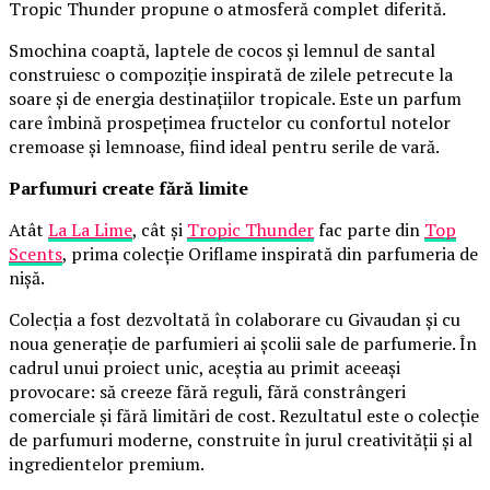
Tropic Thunder propune o atmosferă complet diferită.
Smochina coaptă, laptele de cocos și lemnul de santal
construiesc o compoziție inspirată de zilele petrecute la
soare și de energia destinațiilor tropicale. Este un parfum
care îmbină prospețimea fructelor cu confortul notelor
cremoase și lemnoase, fiind ideal pentru serile de vară.
Parfumuri create fără limite
Atât
La La Lime
, cât și
Tropic Thunder
fac parte din
Top
Scents
, prima colecție Oriflame inspirată din parfumeria de
nișă.
Colecția a fost dezvoltată în colaborare cu Givaudan și cu
noua generație de parfumieri ai școlii sale de parfumerie. În
cadrul unui proiect unic, aceștia au primit aceeași
provocare: să creeze fără reguli, fără constrângeri
comerciale și fără limitări de cost. Rezultatul este o colecție
de parfumuri moderne, construite în jurul creativității și al
ingredientelor premium.