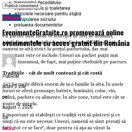
transportul decedatului
îmbălsămarea și toaletarea
articolele necesare pentru slujbă
Afaceri
manipularea sicriului
preluarea documentelor
EvenimenteGratuite.ro promovează online
Un pachet bine făcut te scutește de zeci de drumuri,
evenimentele cu acces gratuit din România
telefoane și cheltuieli adunate din locuri diferite. Unii
oameni se uită strict la prețul pachetului, dar mai
important este ce include. Uneori un pachet puțin mai
scump înseamnă, de fapt, mai puține cheltuieli pe parcurs.
Tradițiile – cât de mult contează și cât costă
Publicat
Aici lucrurile diferă enorm de la o familie la alta. În unele
acum 3 zile
locuri se oferă prosoape, batiste, lumânări, colac, vin,
colivă, pachete cu alimente. În alte zone, totul este cât se
pe
poate de simplu.
august 7, 2026
E important să stabilești ce tradiții vrei să păstrezi și ce
De
simți că nu este necesar. Uneori, oamenii se simt presați să
facă „tot ce se face”, doar pentru că așa au văzut la
native