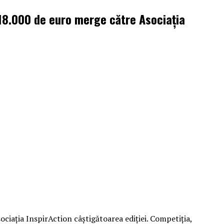
 18.000 de euro merge către Asociația
ociația InspirAction câștigătoarea ediției. Competiția,