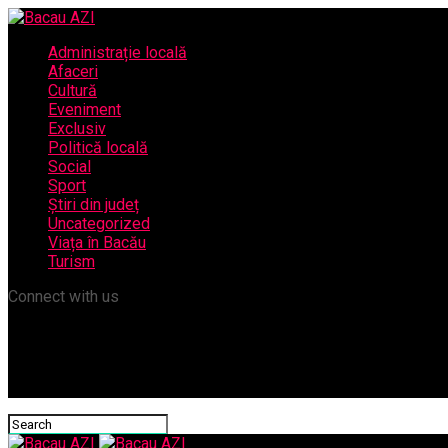
Administrație locală
Afaceri
Cultură
Eveniment
Exclusiv
Politică locală
Social
Sport
Știri din județ
Uncategorized
Viața în Bacău
Turism
Connect with us