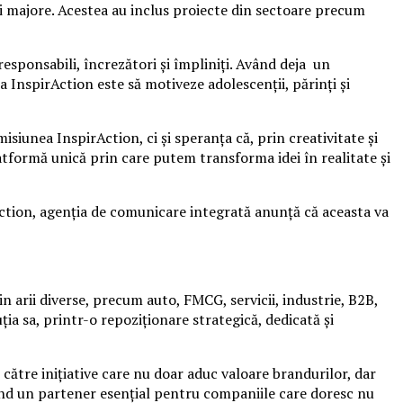
ări majore. Acestea au inclus proiecte din sectoare precum
esponsabili, încrezători și împliniți. Având deja un
a InspirAction este să motiveze adolescenții, părinți și
iunea InspirAction, ci și speranța că, prin creativitate și
tformă unică prin care putem transforma idei în realitate și
rAction, agenția de comunicare integrată anunță că aceasta va
n arii diverse, precum auto, FMCG, servicii, industrie, B2B,
ția sa, printr-o repoziționare strategică, dedicată și
 către inițiative care nu doar aduc valoare brandurilor, dar
nind un partener esențial pentru companiile care doresc nu