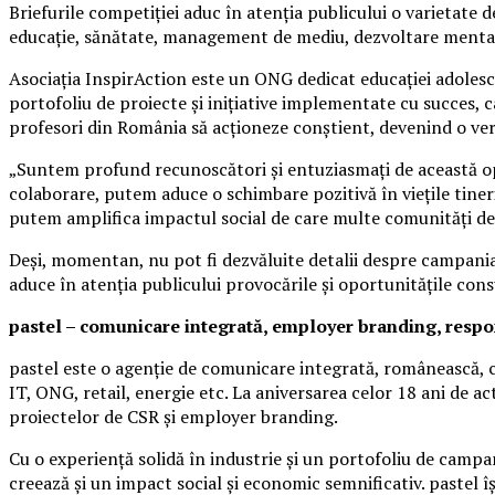
Briefurile competiției aduc în atenția publicului o varietate
educație, sănătate, management de mediu, dezvoltare mentală
Asociația InspirAction este un ONG dedicat educației adolesce
portofoliu de proiecte și inițiative implementate cu succes, c
profesori din România să acționeze conștient, devenind o ver
„Suntem profund recunoscători și entuziasmați de această opo
colaborare, putem aduce o schimbare pozitivă în viețile tine
putem amplifica impactul social de care multe comunități dep
Deși, momentan, nu pot fi dezvăluite detalii despre campania 
aduce în atenția publicului provocările și oportunitățile con
pastel – comunicare integrată, employer branding, respon
pastel este o agenție de comunicare integrată, românească, cu 
IT, ONG, retail, energie etc. La aniversarea celor 18 ani de a
proiectelor de CSR și employer branding.
Cu o experiență solidă în industrie și un portofoliu de campani
creează și un impact social și economic semnificativ. pastel 