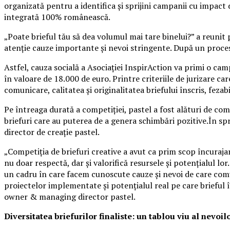
organizată pentru a identifica și sprijini campanii cu impact 
integrată 100% românească.
„Poate brieful tău să dea volumul mai tare binelui?” a reunit 
atenție cauze importante și nevoi stringente. După un proces r
Astfel, cauza socială a Asociației InspirAction va primi o camp
în valoare de 18.000 de euro. Printre criteriile de jurizare c
comunicare, calitatea și originalitatea briefului înscris, fez
Pe întreaga durată a competiției, pastel a fost alături de co
briefuri care au puterea de a genera schimbări pozitive.În spri
director de creație pastel.
„Competiția de briefuri creative a avut ca prim scop încurajar
nu doar respectă, dar și valorifică resursele și potențialul l
un cadru în care facem cunoscute cauze și nevoi de care comun
proiectelor implementate și potențialul real pe care brieful 
owner & managing director pastel.
Diversitatea briefurilor finaliste: un tablou viu al nevoil