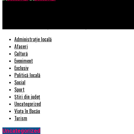
Bacau AZI
pastel desemnează câștigătorul competiției de briefuri creative
Administrație locală
Afaceri
Cultură
Eveniment
Exclusiv
Politică locală
Social
Sport
Știri din județ
Uncategorized
Viața în Bacău
Turism
Uncategorized