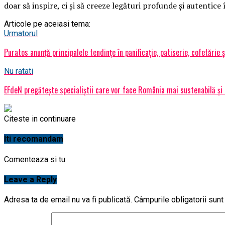
doar să inspire, ci și să creeze legături profunde și autentice
Articole pe aceiasi tema:
Urmatorul
Puratos anunță principalele tendințe în panificație, patiserie, cofetărie ș
Nu ratati
EFdeN pregătește specialiștii care vor face România mai sustenabilă și l
Citeste in continuare
Iti recomandam
Comenteaza si tu
Leave a Reply
Adresa ta de email nu va fi publicată.
Câmpurile obligatorii sun