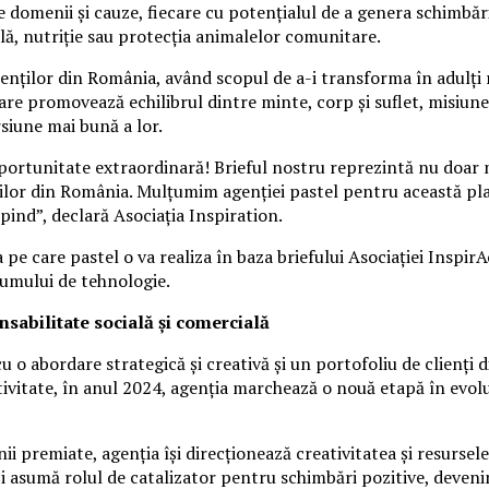
 de domenii și cauze, fiecare cu potențialul de a genera schimb
, nutriție sau protecția animalelor comunitare.
nților din România, având scopul de a-i transforma în adulți r
are promovează echilibrul dintre minte, corp și suflet, misiune
siune mai bună a lor.
rtunitate extraordinară! Brieful nostru reprezintă nu doar mis
rilor din România. Mulțumim agenției pastel pentru această pla
ind”, declară Asociația Inspiration.
pe care pastel o va realiza în baza briefului Asociației Inspi
sumului de tehnologie.
sabilitate socială și comercială
o abordare strategică și creativă și un portofoliu de clienți di
ctivitate, în anul 2024, agenția marchează o nouă etapă în evolu
i premiate, agenția își direcționează creativitatea și resursele
își asumă rolul de catalizator pentru schimbări pozitive, deve