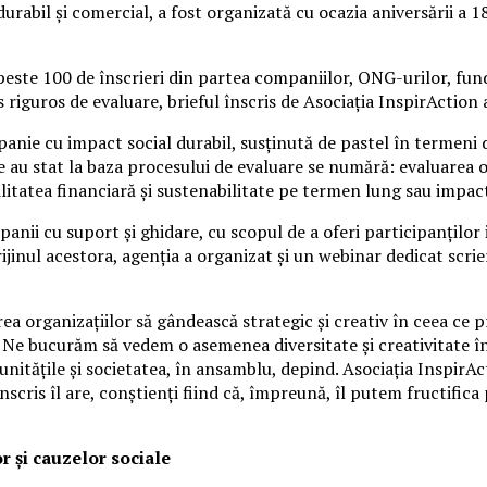
durabil și comercial, a fost organizată cu ocazia aniversării a 
peste 100 de înscrieri din partea companiilor, ONG-urilor, funda
iguros de evaluare, brieful înscris de Asociația InspirAction a
anie cu impact social durabil, susținută de pastel în termeni de
are au stat la baza procesului de evaluare se numără: evaluarea 
abilitatea financiară și sustenabilitate pe termen lung sau impa
mpanii cu suport și ghidare, cu scopul de a oferi participanțil
jinul acestora, agenția a organizat și un webinar dedicat scrieri
ea organizațiilor să gândească strategic și creativ în ceea ce p
or. Ne bucurăm să vedem o asemenea diversitate și creativitate 
itățile și societatea, în ansamblu, depind. Asociația InspirAc
înscris îl are, conștienți fiind că, împreună, îl putem fructif
or și cauzelor sociale