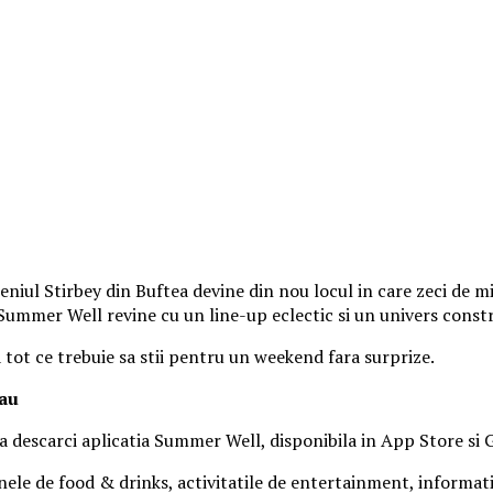
iul Stirbey din Buftea devine din nou locul in care zeci de mii
, Summer Well revine cu un line-up eclectic si un univers const
a tot ce trebuie sa stii pentru un weekend fara surprize.
tau
 sa descarci aplicatia Summer Well, disponibila in App Store si 
nele de food & drinks, activitatile de entertainment, informatiil