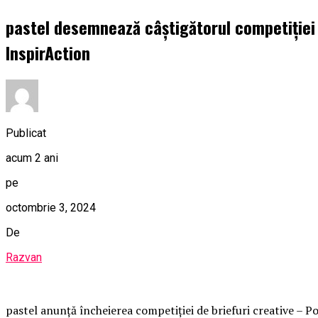
pastel desemnează câștigătorul competiției 
InspirAction
Publicat
acum 2 ani
pe
octombrie 3, 2024
De
Razvan
pastel anunță încheierea competiției de briefuri creative – Po