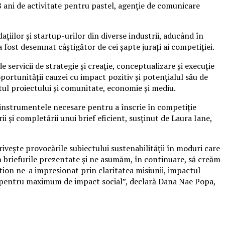
18 ani de activitate pentru pastel, agenție de comunicare
țiilor și startup-urilor din diverse industrii, aducând în
 fost desemnat câștigător de cei șapte jurați ai competiției.
 servicii de strategie și creație, conceptualizare și execuție
oportunității cauzei cu impact pozitiv și potențialul său de
ctul proiectului și comunitate, economie și mediu.
or instrumentele necesare pentru a înscrie în competiție
i și completării unui brief eficient, susținut de Laura Iane,
rivește provocările subiectului sustenabilității în moduri care
în briefurile prezentate și ne asumăm, în continuare, să creăm
tion ne-a impresionat prin claritatea misiunii, impactul
ica pentru maximum de impact social”, declară Dana Nae Popa,