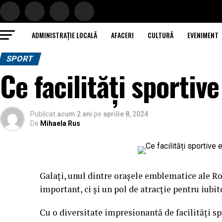
ADMINISTRAȚIE LOCALĂ
AFACERI
CULTURĂ
EVENIMENT
SPORT
Ce facilități sportive
Publicat
acum 2 ani
pe
aprilie 8, 2024
De
Mihaela Rus
Galați, unul dintre orașele emblematice ale Ro
important, ci și un pol de atracție pentru iubitor
Cu o diversitate impresionantă de facilități sp