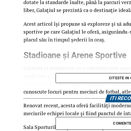
dotate la standarde înalte, până la parcuri verz
liber, Galațiul se prezintă ca o destinație idea
Acest articol își propune să exploreze și să ad
sportive pe care Galațiul le oferă, asigurându-s
placul său în timpul șederii în oraș.
Stadioane și Arene Sportive
Galațiul se mândrește cu o infrastructură sp
stadioane și arene care satisfac preferințele di
CITESTE IN
deopotrivă. Printre acestea, Stadionul Dunărea 
cunoscute locuri pentru meciuri de fotbal, atl
ITI RE
Renovat recent, acesta oferă facilități moderne
meciurile echipei locale și fiind punctul de înt
COMENTE
Sala Sporturilor reprezintă un alt punct focal,