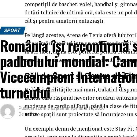
competiții de baschet, volei, handbal și gimnas
dotări tehnice de ultimă oră, sala este un pol d
cât și pentru amatorii entuziaști.
SPORT
Pe lângă acestea, Arena de Tenis oferă iubitoril
România își reconfirmă st
de a urmări meciuri într-un cadru modern și bin
în aer liber, arena este perfectă pentru evenim
padbolului mondial: Camp
condiții optime pentru antrenamente și compe
Vicecampioni Internațion
Săli de Sport și Centre de Fi
turneului
Pe lângă facilitățile mai mari, Galațiul dispune
fitness care răspund nevoilor oricărui entuziast
moderne de cardio și forță, până la clase de fit
Publicat
acum 3 săptămâni
pe
iulie 16, 2026
aceste spații sunt proiectate să încurajeze un st
De
native
Un exemplu demn de menționat este Stay Fit Gy
orașului, care pune la dispoziție o gamă largă