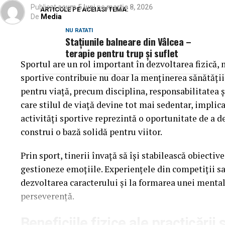
Publicat
acum 5 luni
pe
martie 8, 2026
spanioli cu
2-0
, printr-o evoluție matură și spectacu
ARTICOLE PE ACEIASI TEMA:
De
Media
NU RATATI
România și-a adjudecat marea finală
Staţiunile balneare din Vâlcea –
terapie pentru trup şi suflet
Marea finală a oferit publicului un spectacol de cel 
Sportul are un rol important în dezvoltarea fizică, m
două echipe ale României, după un parcurs fără gre
sportive contribuie nu doar la menținerea sănătății,
pentru viață, precum disciplina, responsabilitatea și
După un meci echilibrat și intens,
Olivian Surugiu
care stilul de viață devine tot mai sedentar, implica
au impus cu
2-1
, devenind
Campioni ai Internati
activități sportive reprezintă o oportunitate de a d
Floris Stănculea, Adrian Cătrună și Daniel Ma
construi o bază solidă pentru viitor.
secund, cucerind titlul de
Vicecampioni Internaț
Prin sport, tinerii învață să își stabilească obiectiv
după eliminarea principalilor favoriți ai competiție
gestioneze emoțiile. Experiențele din competiții s
Floris Stănculea, desemnat MVP-ul competiție
dezvoltarea caracterului și la formarea unei mental
perseverență.
Performanțele României au fost completate de o dis
Beneficiile fizice ale practicării 