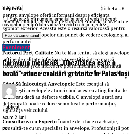
Site web
Importanța Etichetei UE pentru Anvelope
Eticheta UE
pentru anvelope oferă informații despre eficiența
Salvează-mi numele, emailul și site-ul web în acest
combustibilului, aderența pe suprafețe umede și nivelul de
navigator pentru data viitoare când o să comentez.
zgomot exterior. Aceasta este o resursă valoroasă pentru
compararea anvelopelor din punct de vedere ecologic și al
performanței.
Eveniment
Factorul Preț-Calitate
Nu te lăsa tentat să alegi anvelope
ieftine de calitate inferioară. Investiția într-o marcă
Caravana medicală „Obezitatea este o
recunoscută și de încredere poate însemna o siguranță
boală” aduce evaluări gratuite în Palas Iași
sporită pe drum și o durată de viață mai lungă a anvelopei.
Când Să Înlocuiești Anvelopele
Este esențial să
înlocuiești anvelopele atunci când acestea ating limita de
uzură sau dacă au defecte vizibile. O anvelopă uzată sau
deteriorată poate reduce semnificativ performanța și
Publicat
siguranța vehiculului.
acum 2 luni
Consultarea cu Experții
Înainte de a face o achiziție,
consultă-te cu un specialist în anvelope. Profesioniștii pot
pe