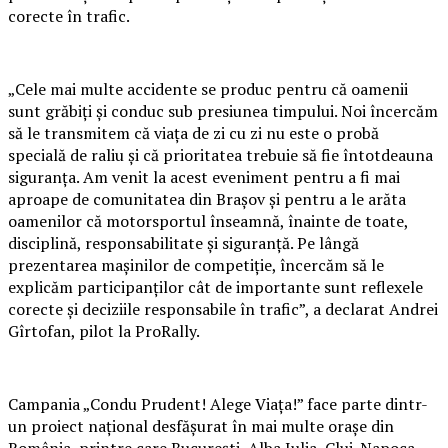
corecte în trafic.
„Cele mai multe accidente se produc pentru că oamenii
sunt grăbiți și conduc sub presiunea timpului. Noi încercăm
să le transmitem că viața de zi cu zi nu este o probă
specială de raliu și că prioritatea trebuie să fie întotdeauna
siguranța. Am venit la acest eveniment pentru a fi mai
aproape de comunitatea din Brașov și pentru a le arăta
oamenilor că motorsportul înseamnă, înainte de toate,
disciplină, responsabilitate și siguranță. Pe lângă
prezentarea mașinilor de competiție, încercăm să le
explicăm participanților cât de importante sunt reflexele
corecte și deciziile responsabile în trafic”, a declarat Andrei
Gîrtofan, pilot la ProRally.
Campania „Condu Prudent! Alege Viața!” face parte dintr-
un proiect național desfășurat în mai multe orașe din
România, printre care București, Alba Iulia, Cluj-Napoca,