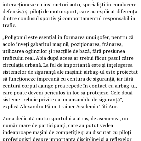
interacționeze cu instructori auto, specialiști în conducere
defensivă și piloți de motorsport, care au explicat diferența
dintre condusul sportiv și comportamentul responsabil în
trafic.
„Poligonul este esențial în formarea unui șofer, pentru că
acolo înveți gabaritul mașinii, poziționarea, frânarea,
utilizarea oglinzilor și reacțiile de bază, fără presiunea
traficului real. Abia după aceea ar trebui făcut pasul către
circulația urbană. La fel de importantă este și înțelegerea
sistemelor de siguranță ale mașinii: airbag-ul este proiectat
să funcționeze împreună cu centura de siguranță, iar fără
centură corpul ajunge prea repede în contact cu airbag-ul,
care poate deveni periculos în loc să protejeze. Cele două
sisteme trebuie privite ca un ansamblu de siguranță”,
explică Alexandru Păun, trainer Academia Titi Aur.
Zona dedicată motorsportului a atras, de asemenea, un
număr mare de participanți, care au putut vedea
îndeaproape mașini de competiție și au discutat cu piloți
profesioniști despre importanța disciplinei și a reflexelor