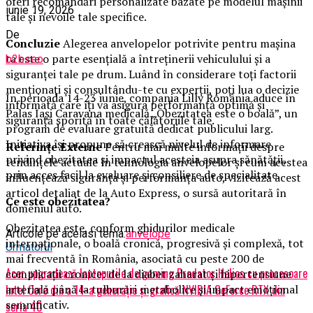
oferi recomandări personalizate bazate pe modelul mașinii
iunie 19, 2026
tale și nevoile tale specifice.
De
Concluzie
Alegerea anvelopelor potrivite pentru mașina
ta este o parte esențială a întreținerii vehiculului și a
b2bseo
siguranței tale pe drum. Luând în considerare toți factorii
menționați și consultându-te cu experții, poți lua o decizie
În perioada 14-23 iunie, compania Lilly România aduce în
informată care îți va asigura performanță optimă și
Palas Iași Caravana medicală „Obezitatea este o boală”, un
siguranță sporită în toate călătoriile tale.
program de evaluare gratuită dedicat publicului larg.
Inițiativa își propune să crească nivelul de informare
Referințe Externe
Pentru mai multe informații despre
privind obezitatea și impactul acesteia asupra sănătății,
tendințele actuale în tehnologia anvelopelor și cum acestea
prin acces facil la evaluare și consiliere de specialitate.
influențează siguranța și performanța auto, vizitează acest
articol detaliat de la Auto Express, o sursă autoritară în
Ce este obezitatea?
domeniul auto.
Obezitatea este, conform ghidurilor medicale
Articole pe aceiasi tema:
anvelope
internaționale, o boală cronică, progresivă și complexă, tot
Urmatorul
mai frecventă în România, asociată cu peste 200 de
Acer upgradează laptopurile de gaming Predator Helios cu procesoare
complicații cronice: de la diabet zaharat și hipertensiune
arterială până la tulburări metabolice și impact emoțional
Intel Core din a 14-a generație și grafică NVIDIA GeForce RTX din
semnificativ.
seria 40