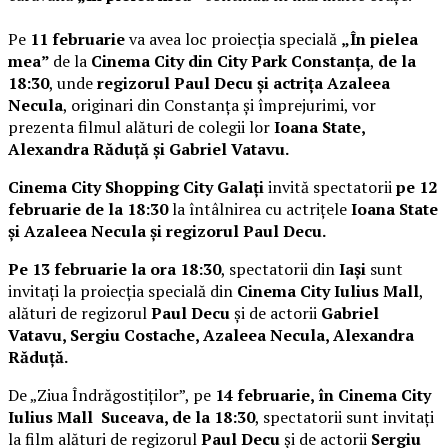
Pe
11 februarie
va avea loc proiecția specială
„În pielea
mea”
de la
Cinema City din City Park Constanța
,
de la
18:30
, unde
regizorul Paul Decu și actrița Azaleea
Necula
, originari din Constanța și împrejurimi, vor
prezenta filmul alături de colegii lor
Ioana State,
Alexandra Răduță și Gabriel Vatavu.
Cinema City Shopping City Galați
invită spectatorii
pe 12
februarie de la 18:30
la întâlnirea cu actrițele
Ioana State
și Azaleea Necula și regizorul Paul Decu.
Pe 13 februarie la ora 18:30
, spectatorii din
Iași
sunt
invitați la proiecția specială din
Cinema City Iulius Mall
,
alături de regizorul
Paul Decu
și de actorii
Gabriel
Vatavu, Sergiu Costache, Azaleea Necula, Alexandra
Răduță.
De „Ziua Îndrăgostiților”, pe
14 februarie, în Cinema City
Iulius Mall Suceava, de la 18:30
, spectatorii sunt invitați
la film alături de regizorul
Paul Decu
și de actorii
Sergiu