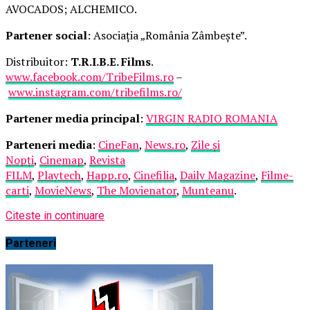
AVOCADOS; ALCHEMICO.
Partener social
: Asociația „România Zâmbește”.
Distribuitor:
T.R.I.B.E. Films
.
www.facebook.com/TribeFilms.ro
–
www.instagram.com/tribefilms.ro/
Partener media principal
:
VIRGIN RADIO ROMANIA
Parteneri media
:
CineFan
,
News.ro
,
Zile și
Nopți
,
Cinemap
,
Revista
FILM
,
Playtech
,
Happ.ro
,
Cinefilia
,
Daily Magazine
,
Filme-
carti
,
MovieNews
,
The Movienator
,
Munteanu
.
Citeste in continuare
Parteneri