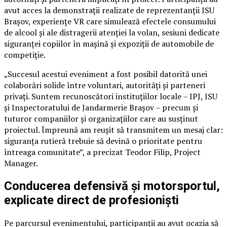
avut acces la demonstrații realizate de reprezentanții ISU
Brașov, experiențe VR care simulează efectele consumului
de alcool și ale distragerii atenției la volan, sesiuni dedicate
siguranței copiilor în mașină și expoziții de automobile de
competiție.
„Succesul acestui eveniment a fost posibil datorită unei
colaborări solide între voluntari, autorități și parteneri
privați. Suntem recunoscători instituțiilor locale – IPJ, ISU
și Inspectoratului de Jandarmerie Brașov – precum și
tuturor companiilor și organizațiilor care au susținut
proiectul. Împreună am reușit să transmitem un mesaj clar:
siguranța rutieră trebuie să devină o prioritate pentru
întreaga comunitate”, a precizat Teodor Filip, Project
Manager.
Conducerea defensivă și motorsportul,
explicate direct de profesioniști
Pe parcursul evenimentului, participanții au avut ocazia să