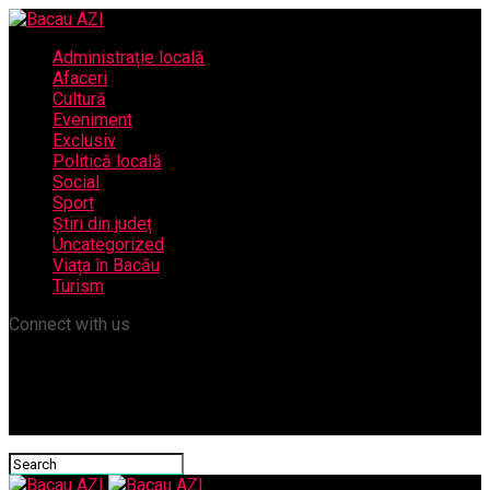
Administrație locală
Afaceri
Cultură
Eveniment
Exclusiv
Politică locală
Social
Sport
Știri din județ
Uncategorized
Viața în Bacău
Turism
Connect with us