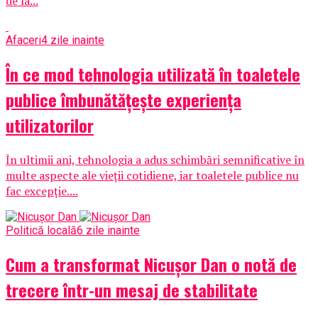
de la...
Afaceri
4 zile inainte
În ce mod tehnologia utilizată în toaletele
publice îmbunătățește experiența
utilizatorilor
În ultimii ani, tehnologia a adus schimbări semnificative în
multe aspecte ale vieții cotidiene, iar toaletele publice nu
fac excepție....
Politică locală
6 zile inainte
Cum a transformat Nicușor Dan o notă de
trecere într-un mesaj de stabilitate