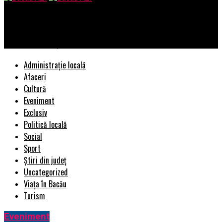
Bacau AZI
Ghidul Tău Esențial pentru Alegerea Anvelopelor Perfecte
Administrație locală
Afaceri
Cultură
Eveniment
Exclusiv
Politică locală
Social
Sport
Știri din județ
Uncategorized
Viața în Bacău
Turism
Eveniment