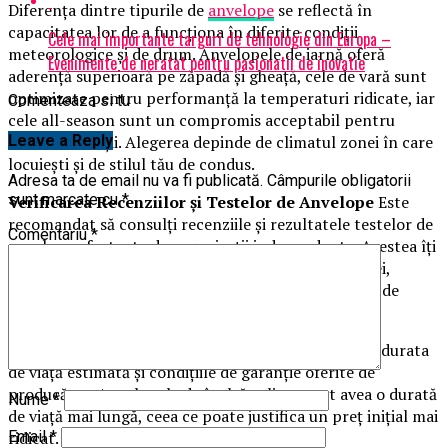
Diferența dintre tipurile de
anvelope
se reflectă în
capacitatea lor de a funcționa în diferite condiții
Cele mai importante targuri de tehnologie din Europa –
meteorologice și de drum. Anvelopele de iarnă oferă
Evenimente de neratat pentru pasionatii de inovatie
aderență superioară pe zăpadă și gheață, cele de vară sunt
optimizate pentru performanță la temperaturi ridicate, iar
Comenteaza si tu
cele all-season sunt un compromis acceptabil pentru
Leave a Reply
ambele condiții. Alegerea depinde de climatul zonei în care
locuiești și de stilul tău de condus.
Adresa ta de email nu va fi publicată.
Câmpurile obligatorii
sunt marcate cu
*
Verificarea Recenziilor și Testelor de Anvelope
Este
recomandat să consulți recenziile și rezultatele testelor de
Comentariu
*
anvelope efectuate de organizații independente. Acestea îți
pot oferi o perspectivă realistă asupra performanței,
durabilității și siguranței diferitelor mărci și modele de
anvelope.
Durata de Viață și Garanția Anvelopelor
Verifică durata
de viață estimată și condițiile de garanție oferite de
producător. Anvelopele de înaltă calitate pot avea o durată
Nume
*
de viață mai lungă, ceea ce poate justifica un preț inițial mai
ridicat.
Email
*