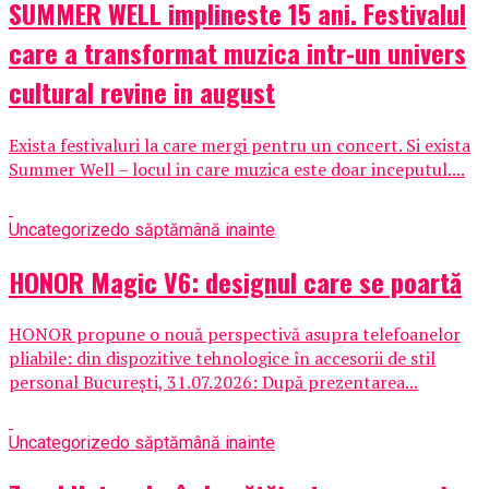
SUMMER WELL implineste 15 ani. Festivalul
care a transformat muzica intr-un univers
cultural revine in august
Exista festivaluri la care mergi pentru un concert. Si exista
Summer Well – locul in care muzica este doar inceputul....
Uncategorized
o săptămână inainte
HONOR Magic V6: designul care se poartă
HONOR propune o nouă perspectivă asupra telefoanelor
pliabile: din dispozitive tehnologice în accesorii de stil
personal București, 31.07.2026: După prezentarea...
Uncategorized
o săptămână inainte