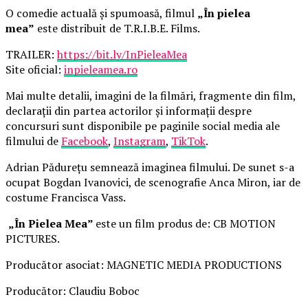
O comedie actuală și spumoasă, filmul
„În pielea
mea”
este distribuit de T.R.I.B.E. Films.
TRAILER:
https://bit.ly/InPieleaMea
Site oficial:
inpieleamea.ro
Mai multe detalii, imagini de la filmări, fragmente din film,
declarații din partea actorilor și informații despre
concursuri sunt disponibile pe paginile social media ale
filmului de
Facebook
,
Instagram
,
TikTok
.
Adrian Pădurețu semnează imaginea filmului. De sunet s-a
ocupat Bogdan Ivanovici, de scenografie Anca Miron, iar de
costume Francisca Vass.
„În Pielea Mea”
este un film produs de: CB MOTION
PICTURES.
Producător asociat: MAGNETIC MEDIA PRODUCTIONS
Producător: Claudiu Boboc