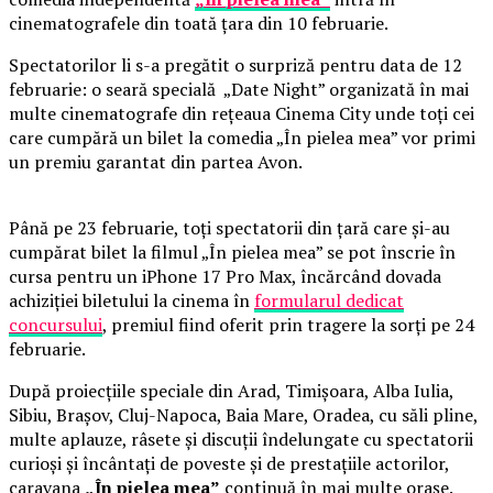
cinematografele din toată țara din 10 februarie.
Spectatorilor li s-a pregătit o surpriză pentru data de 12
februarie: o seară specială „Date Night” organizată în mai
multe cinematografe din rețeaua Cinema City unde toți cei
care cumpără un bilet la comedia „În pielea mea” vor primi
un premiu garantat din partea Avon.
Până pe 23 februarie, toți spectatorii din țară care și-au
cumpărat bilet la filmul „În pielea mea” se pot înscrie în
cursa pentru un iPhone 17 Pro Max, încărcând dovada
achiziției biletului la cinema în
formularul dedicat
concursului
, premiul fiind oferit prin tragere la sorți pe 24
februarie.
După proiecțiile speciale din Arad, Timișoara, Alba Iulia,
Sibiu, Brașov, Cluj-Napoca, Baia Mare, Oradea, cu săli pline,
multe aplauze, râsete și discuții îndelungate cu spectatorii
curioși și încântați de poveste și de prestațiile actorilor,
caravana
„În pielea mea”
continuă în mai multe orașe.