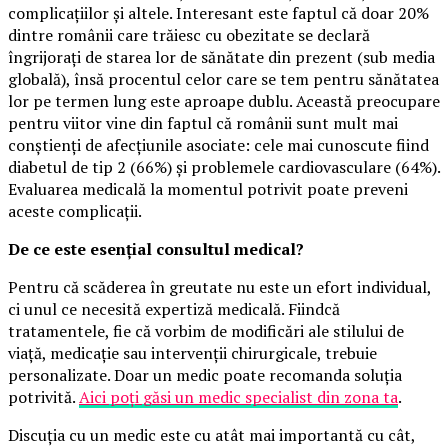
complicațiilor și altele. Interesant este faptul că doar 20%
dintre românii care trăiesc cu obezitate se declară
îngrijorați de starea lor de sănătate din prezent (sub media
globală), însă procentul celor care se tem pentru sănătatea
lor pe termen lung este aproape dublu. Această preocupare
pentru viitor vine din faptul că românii sunt mult mai
conștienți de afecțiunile asociate: cele mai cunoscute fiind
diabetul de tip 2 (66%) și problemele cardiovasculare (64%).
Evaluarea medicală la momentul potrivit poate preveni
aceste complicații.
De ce este esențial consultul medical?
Pentru că scăderea în greutate nu este un efort individual,
ci unul ce necesită expertiză medicală. Fiindcă
tratamentele, fie că vorbim de modificări ale stilului de
viață, medicație sau intervenții chirurgicale, trebuie
personalizate. Doar un medic poate recomanda soluția
potrivită.
Aici poți găsi un medic specialist din zona ta
.
Discuția cu un medic este cu atât mai importantă cu cât,