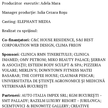
Producător executiv: Adela Mara
Manager producție: Iulia Cezara Roșu
Casting: ELEPHANT MEDIA
Realizat cu sprijinul:
Co-finanțatori:
C&C HOUSE RESIDENCE, S&I BEST
CORPORATION WEB DESIGN, CLIMA FREON
Sponsori
: CLINICA RMN TINERETULUI; CLINICA
IMAMED; OMV PETROM; MIKO BEAUTY PALACE; ȘERBAN
& ASOCIAȚII; ESTEEM BODY SCULPT & SPA; PIZZERIA
VOLARE; MERLIN’S; DOWNTOWN FITNESS MATEI
BASARAB; THE COFFEE HOUSE; CLAUMAR PESCAR;
UNIVERSITATEA DE ȘTIINȚE AGRONOMICE ȘI MEDICINĂ
VETERINARĂ BUCUREȘTI
Parteneri
: AUTO ITALIA IMPEX SRL; KGM BUCUREȘTI –
SMT PALLADY; RAZELM LUXURY RESORT – JURILOVCA;
SCEMTOVICI & BENOWITZ GALLERY; CREATIVE