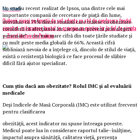
Un studiu recent realizat de Ipsos, una dintre cele mai
Nu ratati
importante companii de cercetare de piață din lume,
Ciobanii ajunsi pe functii de sef adopta un stil de conducere feudal,
dezvăluie că 79% dintre românii care trăiesc cu obezitate
simplist, mitocanesc brutal, in armonie cu mintea lor la fel de simpla
consideră că afecțiunea lor „se poate preveni prin alegeri
– Ziarul Incisiv de Prahova
personale” – cea mai mare cifră din toate țările studiate și
cu mult peste media globală de 66%. Această cifră
subliniază nevoia de a înțelege că, dincolo de stilul de viață,
există o rezistență biologică ce face procesul de slăbire
dificil fără ajutor specializat.
Cum știu dacă am obezitate? Rolul IMC și al evaluării
medicale
Deși Indicele de Masă Corporală (IMC) este utilizat frecvent
pentru clasificarea
obezității, acest indicator nu spune întreaga poveste.
Medicul poate lua în considerare raportul talie–înălțime,
impactul asupra sănătății, calitatea vieții, prezența