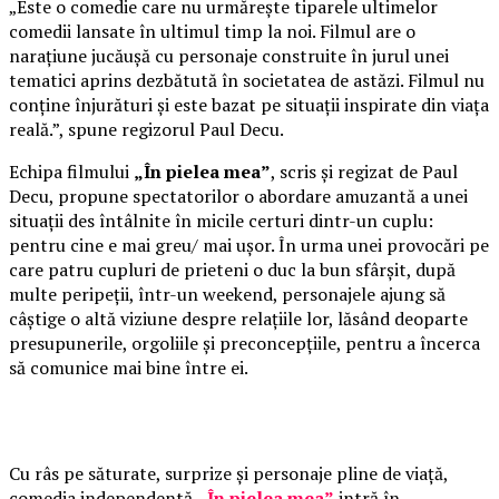
„Este o comedie care nu urmărește tiparele ultimelor
comedii lansate în ultimul timp la noi. Filmul are o
narațiune jucăușă cu personaje construite în jurul unei
tematici aprins dezbătută în societatea de astăzi. Filmul nu
conține înjurături și este bazat pe situații inspirate din viața
reală.”, spune regizorul Paul Decu.
Echipa filmului
„În pielea mea”
, scris și regizat de Paul
Decu, propune spectatorilor o abordare amuzantă a unei
situații des întâlnite în micile certuri dintr-un cuplu:
pentru cine e mai greu/ mai ușor. În urma unei provocări pe
care patru cupluri de prieteni o duc la bun sfârșit, după
multe peripeții, într-un weekend, personajele ajung să
câștige o altă viziune despre relațiile lor, lăsând deoparte
presupunerile, orgoliile și preconcepțiile, pentru a încerca
să comunice mai bine între ei.
Cu râs pe săturate, surprize și personaje pline de viață,
comedia independentă
„În pielea mea”
intră în