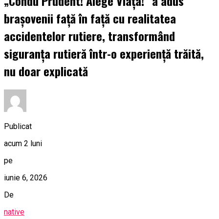
„Condu Prudent! Alege Viața!” a adus
brașovenii față în față cu realitatea
accidentelor rutiere, transformând
siguranța rutieră într-o experiență trăită,
nu doar explicată
Publicat
acum 2 luni
pe
iunie 6, 2026
De
native