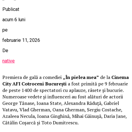
Publicat
acum 6 luni
pe
februarie 11, 2026
De
native
Premiera de gală a comediei
„În pielea mea”
de la
Cinema
City AFI Cotroceni București
a fost primită pe 9 februarie
de peste 1400 de spectatori cu aplauze, râsete și bucurie.
Numeroase vedete și influenceri au fost alături de actorii
George Tănase, Ioana State, Alexandra Răduță, Gabriel
Vatavu, Vlad Gherman, Oana Gherman, Sergiu Costache,
Azaleea Necula, Ioana Ginghină, Mihai Găinușă, Daria Jane,
Cătălin Coșarcă și Toto Dumitrescu.