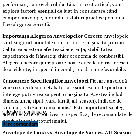
performanța autovehiculului tău. În acest articol, vom
explora factorii esențiali de luat în considerare când
cumperi anvelope, oferindu-ți sfaturi practice pentru a
face alegerea corectă.
Importanța Alegerea Anvelopelor Corecte
Anvelopele
sunt singurul punct de contact între mașina ta și drum.
Calitatea acestora afectează aderența, stabilitatea,
capacitatea de frânare și chiar economia de combustibil.
Alegerea necorespunzătoare poate duce la un risc crescut
de accidente, în special în condiții de drum nefavorabile.
Cunoaștere Specificațiilor Anvelopei
Fiecare anvelopă
vine cu specificații detaliate care sunt esențiale pentru a
înțelege potrivirea sa pentru mașina ta. Acestea includ
dimensiunea, tipul (vara, iarnă, all-season), indicele de
sarcină și viteza maximă admisă. Este important să alegi
Citeste in continuare
anvelope care se potrivesc cu specificațiile recomandate de
producătorul autoturismului.
Iti recomandam
Anvelope de Iarnă vs. Anvelope de Vară vs. All-Season