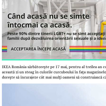
IKEA România sărbătorește pe 17 mai, pentru al treilea an co
această zi un steag în culorile curcubeului în fața magazine
dorește să încurajeze cât mai mulți oameni să construiască c