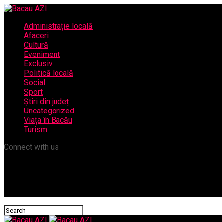
Administrație locală
Afaceri
Cultură
Eveniment
Exclusiv
Politică locală
Social
Sport
Știri din județ
Uncategorized
Viața în Bacău
Turism
Connect with us