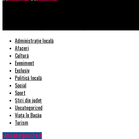
Bacau AZI
IKEA România înalță steagul curcubeu și pledează pentru o mai b
Administrație locală
Afaceri
Cultură
Eveniment
Exclusiv
Politică locală
Social
Sport
Știri din județ
Uncategorized
Viața în Bacău
Turism
Uncategorized