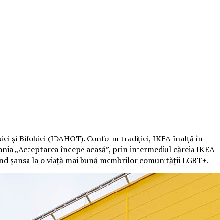
i și Bifobiei (IDAHOT). Conform tradiției, IKEA înalță în
pania „Acceptarea începe acasă”, prin intermediul căreia IKEA
rind șansa la o viață mai bună membrilor comunității LGBT+.