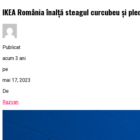
IKEA România înalță steagul curcubeu și ple
Publicat
acum 3 ani
pe
mai 17, 2023
De
Razvan