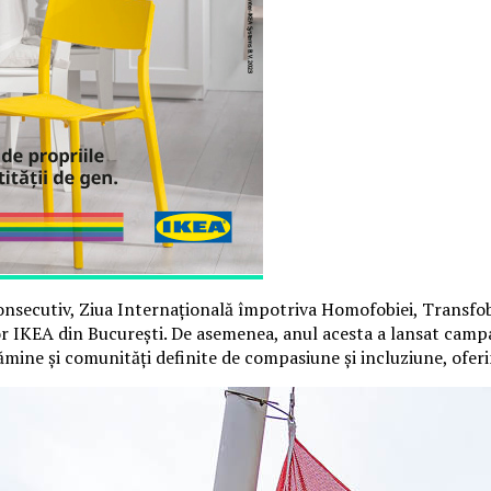
nsecutiv, Ziua Internațională împotriva Homofobiei, Transfobie
lor IKEA din București. De asemenea, anul acesta a lansat cam
ămine și comunități definite de compasiune și incluziune, ofe