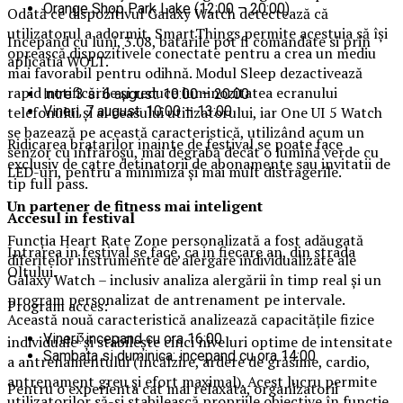
Orange Shop Park Lake (12:00 – 20:00)
Odată ce dispozitivul Galaxy Watch detectează că
utilizatorul a adormit, SmartThings permite acestuia să își
Incepand cu luni, 3.08, batarile pot fi comandate si prin
oprească dispozitivele conectate pentru a crea un mediu
aplicatia WOLT.
mai favorabil pentru odihnă. Modul Sleep dezactivează
rapid notificările și reduce luminozitatea ecranului
Intre 3 si 6 august: 10:00 – 20:00
Vineri, 7 august: 10:00 – 13:00
telefonului și al ceasului utilizatorului, iar One UI 5 Watch
se bazează pe această caracteristică, utilizând acum un
Ridicarea bratarilor inainte de festival se poate face
senzor cu infraroșu, mai degrabă decât o lumină verde cu
exclusiv de catre detinatorii de abonamente sau invitatii de
LED-uri, pentru a minimiza și mai mult distragerile.
tip full pass.
Un partener de fitness mai inteligent
Accesul i
n festival
Funcția Heart Rate Zone personalizată a fost adăugată
Intrarea in festival se face, ca in fiecare an, din strada
diferitelor instrumente de alergare individualizate ale
Oltului.
Galaxy Watch – inclusiv analiza alergării în timp real și un
program personalizat de antrenament pe intervale.
Program acces:
Această nouă caracteristică analizează capacitățile fizice
3
Vineri: incepand cu ora 16:00
individuale
și stabilește cinci niveluri optime de intensitate
Sambata si duminica: incepand cu ora 14:00
a antrenamentului (încălzire, ardere de grăsime, cardio,
antrenament greu și efort maximal). Acest lucru permite
Pentru o experienta cat mai relaxata, organizatorii
utilizatorilor să-și stabilească propriile obiective în funcție