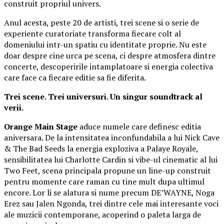
construit propriul univers.
Anul acesta, peste 20 de artisti, trei scene si o serie de
experiente curatoriate transforma fiecare colt al
domeniului intr-un spatiu cu identitate proprie. Nu este
doar despre cine urca pe scena, ci despre atmosfera dintre
concerte, descoperirile intamplatoare si energia colectiva
care face ca fiecare editie sa fie diferita.
Trei scene. Trei universuri. Un singur soundtrack al
verii.
Orange Main Stage
aduce numele care definesc editia
aniversara. De la intensitatea inconfundabila a lui Nick Cave
& The Bad Seeds la energia exploziva a Palaye Royale,
sensibilitatea lui Charlotte Cardin si vibe-ul cinematic al lui
Two Feet, scena principala propune un line-up construit
pentru momente care raman cu tine mult dupa ultimul
encore. Lor li se alatura si nume precum DE’WAYNE, Noga
Erez sau Jalen Ngonda, trei dintre cele mai interesante voci
ale muzicii contemporane, acoperind o paleta larga de