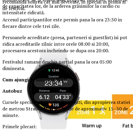
recomanda sosirea cat mai devreme, in special in prima zi
de capacitatea lor, de la arderea grăsimilor la cardio cu
de festival.
intensitate ridicată.
Accesul participantilor este permis pana la ora 23:30 in
fiecare dintre cele trei zile.
Persoanele acreditate (presa, parteneri si guestlist) isi pot
ridica acreditarile zilnic intre orele 08:00 si 20:00,
procesarea acestora incheindu-se dupa ora 20:00.
Festivalul ramane deschis partial pana la ora 05:00
dimineata.
Cum ajungi la Summer Well
Autobuz
Cursele speciale pleaca din Bucuresti, din apropierea statiei
de metrou Straulesti, la intervale de aproximativ 15–30 de
minute.
Primele plecari: