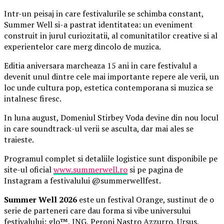
Intr-un peisaj in care festivalurile se schimba constant,
Summer Well si-a pastrat identitatea: un eveniment
construit in jurul curiozitatii, al comunitatilor creative si al
experientelor care merg dincolo de muzica.
Editia aniversara marcheaza 15 ani in care festivalul a
devenit unul dintre cele mai importante repere ale verii, un
loc unde cultura pop, estetica contemporana si muzica se
intalnesc firesc.
In luna august, Domeniul Stirbey Voda devine din nou locul
in care soundtrack-ul verii se asculta, dar mai ales se
traieste.
Programul complet si detaliile logistice sunt disponibile pe
site-ul oficial
www.summerwell.ro
si pe pagina de
Instagram a festivalului @summerwellfest.
Summer Well 2026
este un festival Orange, sustinut de o
serie de parteneri care dau forma si vibe universului
festivalului: glo™, ING, Peroni Nastro Azzurro, Ursus,