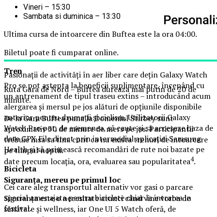
Vineri – 15:30
Sambata si duminica – 13:30
Ultima cursa de intoarcere din Buftea este la ora 04:00.
Biletul poate fi cumparat online.
Tren
Pasionații de activități în aer liber care dețin Galaxy Watch
Pro se pot aștepta la beneficii suplimentare, începând cu
Ruta Gara de Nord – Buftea dureaza mai putin de 20 de
un antrenament de tipul traseu extins – introducând acum
minute.
alergarea și mersul pe jos alături de opțiunile disponibile
anterior pentru drumeții și ciclism. Utilizatorii Galaxy
De la Gara Buftea pana la Domeniul Stirbey sunt
Watch Pro pot, de asemenea, să caute și să acceseze baza de
aproximativ 30 de minute de mers pe jos. Participantii
date GPX File direct prin intermediul aplicației Samsung
trebuie insa sa tina cont ca nu exista trenuri de intoarcere
Health și să primească recomandări de rute noi bazate pe
pe timpul noptii.
4
date precum locația, ora, evaluarea sau popularitatea
.
Biciclet
a
Siguranța, mereu pe primul loc
Cei care aleg transportul alternativ vor gasi o parcare
special amenajata pentru biciclete chiar la intrarea in
Siguranța este o necesitate atunci când vine vorba de
festival.
sănătate și wellness, iar One UI 5 Watch oferă, de