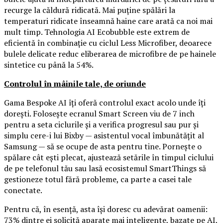
recurge la căldură ridicată. Mai puține spălări la
temperaturi ridicate înseamnă haine care arată ca noi mai
mult timp. Tehnologia AI Ecobubble este extrem de
eficientă în combinație cu ciclul Less Microfiber, deoarece
bulele delicate reduc eliberarea de microfibre de pe hainele
sintetice cu până la 54%.
Controlul în mâinile tale, de oriunde
Gama Bespoke AI îți oferă controlul exact acolo unde îți
dorești. Folosește ecranul Smart Screen viu de 7 inch
pentru a seta ciclurile și a verifica progresul sau pur și
simplu cere-i lui Bixby — asistentul vocal îmbunătățit al
Samsung — să se ocupe de asta pentru tine. Pornește o
spălare cât ești plecat, ajustează setările în timpul ciclului
de pe telefonul tău sau lasă ecosistemul SmartThings să
gestioneze totul fără probleme, ca parte a casei tale
conectate.
Pentru că, în esență, asta își doresc cu adevărat oamenii:
73% dintre ei solicită aparate mai inteligente, bazate pe AI,