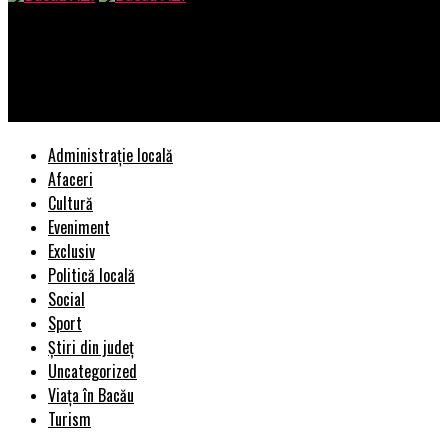
Bacau AZI
Somn mai bun, sănătate mai bună: Noul software One UI 5
Watch oferă indicii legate de următoarea serie Galaxy Watch
Administrație locală
Afaceri
Cultură
Eveniment
Exclusiv
Politică locală
Social
Sport
Știri din județ
Uncategorized
Viața în Bacău
Turism