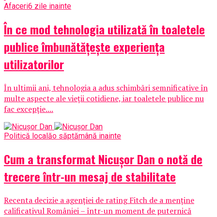
Afaceri
6 zile inainte
În ce mod tehnologia utilizată în toaletele
publice îmbunătățește experiența
utilizatorilor
În ultimii ani, tehnologia a adus schimbări semnificative în
multe aspecte ale vieții cotidiene, iar toaletele publice nu
fac excepție....
Politică locală
o săptămână inainte
Cum a transformat Nicușor Dan o notă de
trecere într-un mesaj de stabilitate
Recenta decizie a agenției de rating Fitch de a menține
calificativul României – într-un moment de puternică