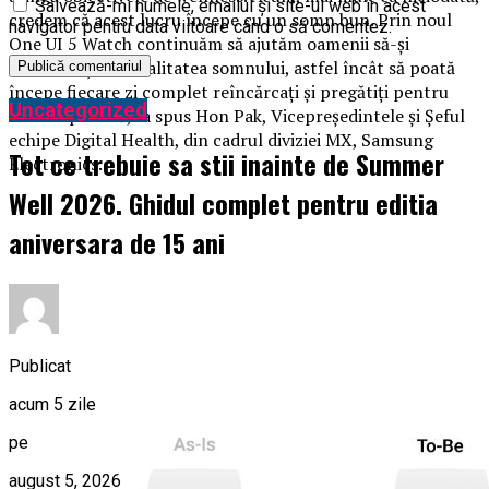
Salvează-mi numele, emailul și site-ul web în acest
credem că acest lucru începe cu un somn bun. Prin noul
navigator pentru data viitoare când o să comentez.
One UI 5 Watch continuăm să ajutăm oamenii să-și
îmbunătățească calitatea somnului, astfel încât să poată
începe fiecare zi complet reîncărcați și pregătiți pentru
Uncategorized
ziua respectivă,” a spus Hon Pak, Vicepreședintele și Șeful
echipe Digital Health, din cadrul diviziei MX, Samsung
Tot ce trebuie sa stii inainte de Summer
Electronics.
Well 2026. Ghidul complet pentru editia
aniversara de 15 ani
Publicat
acum 5 zile
pe
august 5, 2026