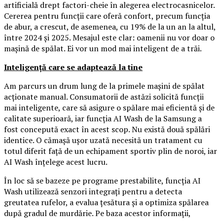
artificială drept factori-cheie în alegerea electrocasnicelor.
Cererea pentru funcții care oferă confort, precum funcția
de abur, a crescut, de asemenea, cu 19% de la un an la altul,
între 2024 și 2025. Mesajul este clar: oamenii nu vor doar o
mașină de spălat. Ei vor un mod mai inteligent de a trăi.
Inteligență care se adaptează la tine
Am parcurs un drum lung de la primele mașini de spălat
acționate manual. Consumatorii de astăzi solicită funcții
mai inteligente, care să asigure o spălare mai eficientă și de
calitate superioară, iar funcția AI Wash de la Samsung a
fost concepută exact în acest scop. Nu există două spălări
identice. O cămașă ușor uzată necesită un tratament cu
totul diferit față de un echipament sportiv plin de noroi, iar
AI Wash înțelege acest lucru.
În loc să se bazeze pe programe prestabilite, funcția AI
Wash utilizează senzori integrați pentru a detecta
greutatea rufelor, a evalua țesătura și a optimiza spălarea
după gradul de murdărie. Pe baza acestor informații,