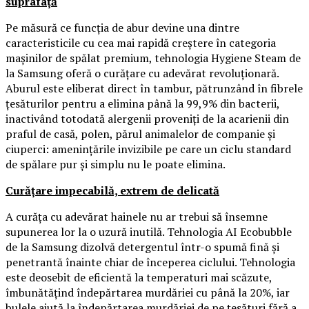
suprafață
Pe măsură ce funcția de abur devine una dintre
caracteristicile cu cea mai rapidă creștere în categoria
mașinilor de spălat premium, tehnologia Hygiene Steam de
la Samsung oferă o curățare cu adevărat revoluționară.
Aburul este eliberat direct în tambur, pătrunzând în fibrele
țesăturilor pentru a elimina până la 99,9% din bacterii,
inactivând totodată alergenii proveniți de la acarienii din
praful de casă, polen, părul animalelor de companie și
ciuperci: amenințările invizibile pe care un ciclu standard
de spălare pur și simplu nu le poate elimina.
Curățare impecabilă, extrem de delicată
A curăța cu adevărat hainele nu ar trebui să însemne
supunerea lor la o uzură inutilă. Tehnologia AI Ecobubble
de la Samsung dizolvă detergentul într-o spumă fină și
penetrantă înainte chiar de începerea ciclului. Tehnologia
este deosebit de eficientă la temperaturi mai scăzute,
îmbunătățind îndepărtarea murdăriei cu până la 20%, iar
bulele ajută la îndepărtarea murdăriei de pe țesături fără a