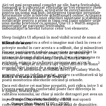
Aici vei gasi programul complet pe zile, harta festivalului,
Samsung și-a concentrat eforturile pe trei elemente cheie
zonele de food & drinks, activitatile de entertainment,
pentru un somn mai bun: înțelegerea tiparelor personale
informatiile utile si biletele achizitionate online. Activeaza
de somn, construirea unor obiceiuri sănătoase și stabilirea
notificarile pentru a primi in timp real toate update-urile
unui mediu prietenos cu somnul. One UI 5 Watch asigură
importante pe parcursul festivalului.
îmbunătățiri la nivelul tuturor celor trei elemente.
Sleep Insights UI afișează în mod vizibil scorul de somn al
utilizatorului pentru a oferi o imagine mai clară în ceea ce
Biletul de acces
privește modul în care acesta s-a odihnit, dar și măsurători
Fiecare participant trebuie sa prezinte propriul bilet la
conexe, cum ar fi fazele de somn, orele de sforăit și
intrare, in format digital sau tiparit. Daca vii impreuna cu
nivelurile de oxigen din sânge. În plus, funcția Sleep
prietenii, asigura-te ca fiecare persoana are acces la
2
Coaching – adaptat în jurul a opt tipuri diferite de somn
propriul bilet inainte de a ajunge la festival.
— devine, de asemenea, accesibilă direct pe Galaxy Watch,
precum și pe un telefon asociat, pentru ca utilizatorii să își
Ridica-t
i br
at
ara
inainte de festival
poată monitoriza obiceiurile oricând și oriunde.
Daca esti dintre cei mai bine pregatiti, poti ridica, intre 3 si
Crearea unui mediu confortabil poate face diferența în
6 August, bratara din:
calitatea somnului, iar chiar și micile distrageri pot avea un
impact major. De aceea, Samsung a făcut mai ușoară
Orange Shop Victoriei (9:00 – 18:00)
Orange Shop Plaza (12:00 – 20:00)
conectarea Galaxy Watch la o gamă largă de dispozitive.