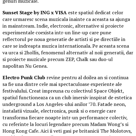
genuri muzicale.
Sunset Stage by ING x VISA
este spatiul dedicat celor
care urmaresc scena muzicala inainte ca aceasta sa ajunga
in mainstream. Indie, electronic, alternative si proiecte
experimentale coexista intr-un line-up care pune
reflectorul pe noua generatie de artisti si pe directiile in
care se indreapta muzica internationala. Pe aceasta scena
va urca si 2hollis, fenomenul alternativ al noii generatii, dar
si proiecte muzicale precum ZEP, Chalk sau duo-ul
napolitan Nu Genea.
Electro Punk Club
revine pentru al doilea an si continua
sa fie una dintre cele mai spectaculoase experiente ale
festivalului. Creat impreuna cu colectivul Space Objekt,
spatiul functioneaza ca un club imersiv inspirat de estetica
underground a Los Angeles-ului anilor ’70. Fatade neon,
instalatii vizuale, electronica, punk si o energie care
transforma fiecare noapte intr-un performance colectiv,
cu referinte la locuri legendare precum Madam Wong’s si
Hong Kong Cafe. Aici ii veti gasi pe britanicii The Molotovs,