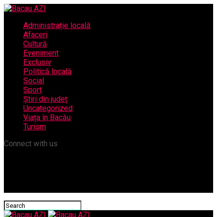
Administrație locală
Afaceri
Cultură
Eveniment
Exclusiv
Politică locală
Social
Sport
Știri din județ
Uncategorized
Viața în Bacău
Turism
Connect with us