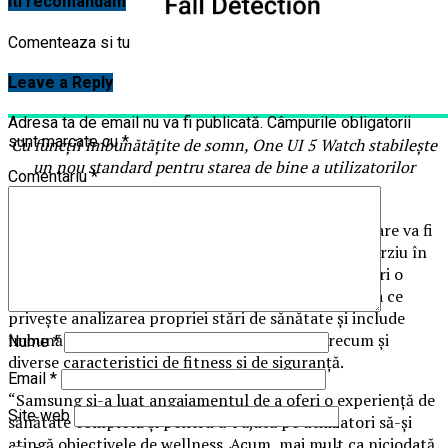
Iti recomandam
Comenteaza si tu
Leave a Reply
Adresa ta de email nu va fi publicată.
Câmpurile obligatorii
sunt marcate cu
*
Cu funcții îmbunătățite de somn, One UI 5 Watch stabilește
un nou standard pentru starea de bine a utilizatorilor
Comentariu
*
București, România – 8 mai 2023 – Samsung
1
Electronics
a prezentat recent One UI 5 Watch
, care va fi
disponibil pentru dispozitivele Galaxy Watch mai târziu în
acest an. Noul software este conceput pentru a oferi o
experiență mai personalizată și mai intuitivă în ceea ce
privește analizarea propriei stări de sănătate și include
îmbunătățiri care susțin un somn mai bun, precum și
Nume
*
diverse caracteristici de fitness și de siguranță.
Email
*
“Samsung și-a luat angajamentul de a oferi o experiență de
Site web
sănătate completă și pentru a-i ajuta pe utilizatori să-și
atingă obiectivele de wellness. Acum, mai mult ca niciodată,