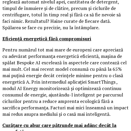
reglează automat nivelul apei, cantitatea de detergent,
timpul de înmuiere și de clătire, precum și ciclurile de
centrifugare, totul în timp real și fără ca să fie nevoie să
faci nimic. Rezultatul? Haine curate de fiecare dată.
Spălarea se face cu precizie, nu la întâmplare.
Eficiență energetică fără compromisuri
Pentru numărul tot mai mare de europeni care apreciază
cu adevărat performanța energetică eficientă, mașina de
spălat Bespoke AI excelează în aspectele care contează cel
mai mult. Cel mai recent model consumă cu până la 65%
mai puțină energie decât cerințele minime pentru o clasă
energetică A. Prin intermediul aplicației SmartThings ,
modul AI Energy monitorizează și optimizează continuu
consumul de energie, ajustându-l inteligent pe parcursul
ciclurilor pentru a reduce amprenta ecologică fără a
sacrifica performanța. Facturi mai mici înseamnă un impact
mai redus asupra mediului și o casă mai inteligentă.
Curățare cu abur care pătrunde mai adânc decât la