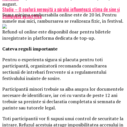
august.
Studiu – O coafură nereușită a părului influențează stima de sine și
Suma minima rambursabila online este de 20 lei. Pentru
stimulează autocritica
sumele mai mici, rambursarea se realizeaza fizic, in festival.
Refund-ul online este disponibil doar pentru biletele
inregistrate in platforma dedicata de top-up.
Ca
teva reguli importante
Pentru o experienta sigura si placuta pentru toti
participantii, organizatorii recomanda consultarea
sectiunii de intrebari frecvente si a regulamentului
festivalului inainte de sosire.
Participantii minori trebuie sa aiba asupra lor documentele
necesare de identificare, iar cei cu varsta de peste 12 ani
trebuie sa prezinte si declaratia completata si semnata de
parinte sau tutorele legal.
Toti participantii vor fi supusi unui control de securitate la
intrare. Refuzul acestuia atrage imposibilitatea accesului in