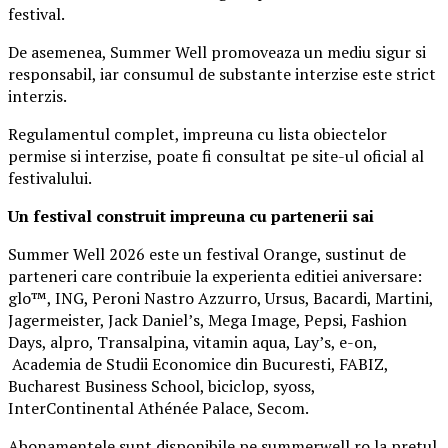
festival.
De asemenea, Summer Well promoveaza un mediu sigur si
responsabil, iar consumul de substante interzise este strict
interzis.
Regulamentul complet, impreuna cu lista obiectelor
permise si interzise, poate fi consultat pe site-ul oficial al
festivalului.
Un festival construit
impreuna cu partenerii sai
Summer Well 2026 este un festival Orange, sustinut de
parteneri care contribuie la experienta editiei aniversare:
glo™, ING, Peroni Nastro Azzurro, Ursus, Bacardi, Martini,
Jagermeister, Jack Daniel’s, Mega Image, Pepsi, Fashion
Days, alpro, Transalpina, vitamin aqua, Lay’s, e-on,
Academia de Studii Economice din Bucuresti, FABIZ,
Bucharest Business School, biciclop, syoss,
InterContinental Athénée Palace, Secom.
Abonamentele sunt disponibile pe summerwell.ro la pretul