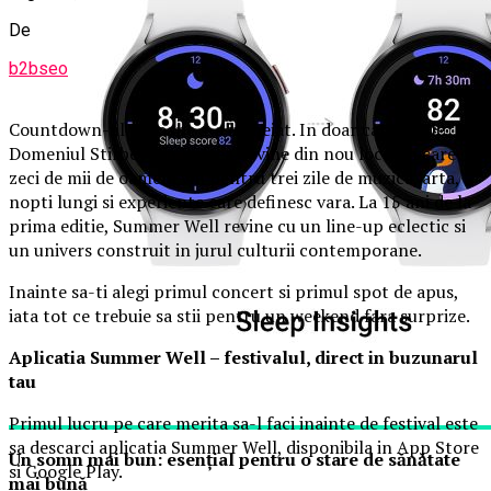
De
b2bseo
Countdown-ul aproape s-a incheiat. In doar cateva zile,
Domeniul Stirbey din Buftea devine din nou locul in care
zeci de mii de oameni vin pentru trei zile de muzica, arta,
nopti lungi si experiente care definesc vara. La 15 ani de la
prima editie, Summer Well revine cu un line-up eclectic si
un univers construit in jurul culturii contemporane.
Inainte sa-ti alegi primul concert si primul spot de apus,
iata tot ce trebuie sa stii pentru un weekend fara surprize.
Aplica
t
ia Summer Well
– festivalul, direct in buzunarul
tau
Primul lucru pe care merita sa-l faci inainte de festival este
sa descarci aplicatia Summer Well, disponibila in App Store
Un somn mai bun: esențial pentru o stare de sănătate
si Google Play.
mai bună