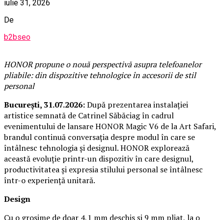
iulie 31, 2026
De
b2bseo
HONOR propune o nouă perspectivă asupra telefoanelor
pliabile: din dispozitive tehnologice în accesorii de stil
personal
București, 31.07.2026:
După prezentarea instalației
artistice semnată de Catrinel Săbăciag în cadrul
evenimentului de lansare HONOR Magic V6 de la Art Safari,
brandul continuă conversația despre modul în care se
întâlnesc tehnologia și designul. HONOR explorează
această evoluție printr-un dispozitiv în care designul,
productivitatea și expresia stilului personal se întâlnesc
într-o experiență unitară.
Design
Cu o grosime de doar 4,1 mm deschis și 9 mm pliat, la o