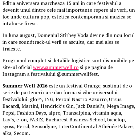
Editia aniversara marcheaza 15 ani in care festivalul a
devenit unul dintre cele mai importante repere ale verii, un
loc unde cultura pop, estetica contemporana si muzica se
intalnesc firesc.
In luna august, Domeniul Stirbey Voda devine din nou locul
in care soundtrack-ul verii se asculta, dar mai ales se
traieste.
Programul complet si detaliile logistice sunt disponibile pe
site-ul oficial
www.summerwell.ro
si pe pagina de
Instagram a festivalului @summerwellfest.
Summer Well 2026
este un festival Orange, sustinut de o
serie de parteneri care dau forma si vibe universului
festivalului: glo™, ING, Peroni Nastro Azzurro, Ursus,
Bacardi, Martini, Hendrick’s Gin, Jack Daniel’s, Mega Image,
Pepsi, Fashion Days, alpro, Transalpina, vitamin aqua,
Lay’s, e-on, FABIZ, Bucharest Business School, biciclop,
syoss, Persil, Sensodyne, InterContinental Athénée Palace,
alka, Secom.