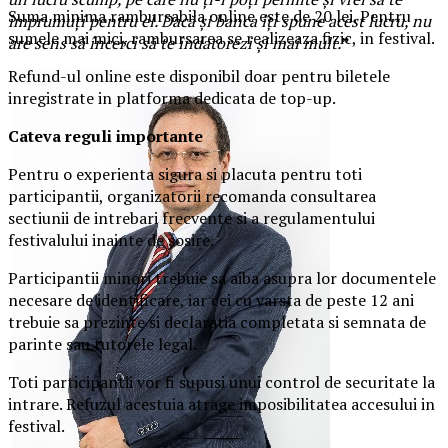
Suma minima rambursabila online este de 20 lei. Pentru
împrumuți pentru el. Dacă și banca îți spune acest lucru, nu
sumele mai mici, rambursarea se realizeaza fizic, in festival.
are sens să încerci să te îndatorezi și mai mult.
”
Refund-ul online este disponibil doar pentru biletele
inregistrate in platforma dedicata de top-up.
Ca
teva reguli importante
Pentru o experienta sigura si placuta pentru toti
participantii, organizatorii recomanda consultarea
sectiunii de intrebari frecvente si a regulamentului
festivalului inainte de sosire.
Participantii minori trebuie sa aiba asupra lor documentele
necesare de identificare, iar cei cu varsta de peste 12 ani
trebuie sa prezinte si declaratia completata si semnata de
parinte sau tutorele legal.
Toti participantii vor fi supusi unui control de securitate la
intrare. Refuzul acestuia atrage imposibilitatea accesului in
festival.