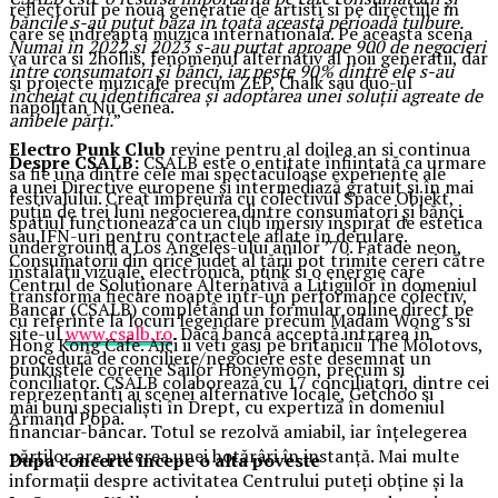
reflectorul pe noua generatie de artisti si pe directiile in
băncile s-au putut baza în toată această perioadă tulbure.
care se indreapta muzica internationala. Pe aceasta scena
Numai în 2022 și 2023 s-au purtat aproape 900 de negocieri
va urca si 2hollis, fenomenul alternativ al noii generatii, dar
între consumatori și bănci, iar peste 90% dintre ele s-au
si proiecte muzicale precum ZEP, Chalk sau duo-ul
încheiat cu identificarea și adoptarea unei soluții agreate de
napolitan Nu Genea.
ambele părți.
”
Electro Punk Club
revine pentru al doilea an si continua
Despre CSALB:
CSALB este o entitate înființată ca urmare
sa fie una dintre cele mai spectaculoase experiente ale
a unei Directive europene și intermediază gratuit și în mai
festivalului. Creat impreuna cu colectivul Space Objekt,
puțin de trei luni negocierea dintre consumatori și bănci
spatiul functioneaza ca un club imersiv inspirat de estetica
sau IFN-uri pentru contractele aflate în derulare.
underground a Los Angeles-ului anilor ’70. Fatade neon,
Consumatorii din orice județ al țării pot trimite cereri către
instalatii vizuale, electronica, punk si o energie care
Centrul de Soluționare Alternativă a Litigiilor în domeniul
transforma fiecare noapte intr-un performance colectiv,
Bancar (CSALB) completând un formular online direct pe
cu referinte la locuri legendare precum Madam Wong’s si
site-ul
www.csalb.ro
. Dacă banca acceptă intrarea în
Hong Kong Cafe. Aici ii veti gasi pe britanicii The Molotovs,
procedură de conciliere/negociere este desemnat un
punkistele coreene Sailor Honeymoon, precum si
conciliator. CSALB colaborează cu 17 conciliatori, dintre cei
reprezentanti ai scenei alternative locale, Getchoo si
mai buni specialiști în Drept, cu expertiză în domeniul
Armand Popa.
financiar-bancar. Totul se rezolvă amiabil, iar înțelegerea
părților are puterea unei hotărâri în instanță. Mai multe
Dupa concerte incepe o alta poveste
informații despre activitatea Centrului puteți obține și la