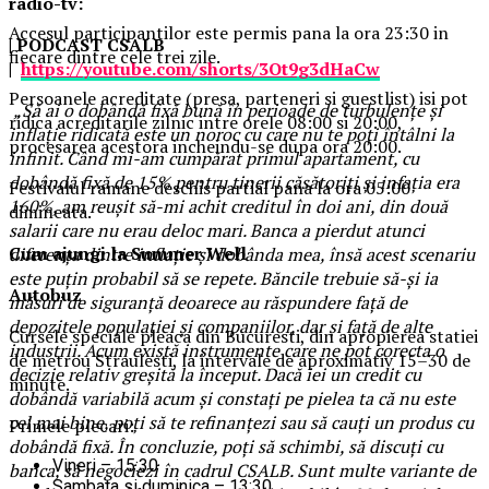
radio-tv:
Accesul participantilor este permis pana la ora 23:30 in
| PODCAST
CSALB
fiecare dintre cele trei zile.
|
https://youtube.com/shorts/3Ot9g3dHaCw
Persoanele acreditate (presa, parteneri si guestlist) isi pot
„Să ai o dobândă fixă bună în perioade de turbulențe și
ridica acreditarile zilnic intre orele 08:00 si 20:00,
inflație ridicată este un noroc cu care nu te poți întâlni la
procesarea acestora incheindu-se dupa ora 20:00.
infinit. Când mi-am cumpărat primul apartament, cu
dobândă fixă de 15% pentru tinerii căsătoriți și infația era
Festivalul ramane deschis partial pana la ora 05:00
160%, am reușit să-mi achit creditul în doi ani, din două
dimineata.
salarii care nu erau deloc mari. Banca a pierdut atunci
Cum ajungi la Summer Well
diferența dintre inflație și dobânda mea, însă acest scenariu
este puțin probabil să se repete. Băncile trebuie să-și ia
Autobuz
măsuri de siguranță deoarece au răspundere față de
depozitele populației și companiilor, dar și față de alte
Cursele speciale pleaca din Bucuresti, din apropierea statiei
industrii.
Acum există instrumente care ne pot corecta o
de metrou Straulesti, la intervale de aproximativ 15–30 de
decizie relativ greșită la început. Dacă iei un credit cu
minute.
dobândă variabilă acum și constați pe pielea ta că nu este
cel mai bine, poți să te refinanțezi sau să cauți un produs cu
Primele plecari:
dobândă fixă. În concluzie, poți să schimbi, să discuți cu
Vineri – 15:30
banca, să negociezi în cadrul CSALB. Sunt multe variante de
Sambata si duminica – 13:30