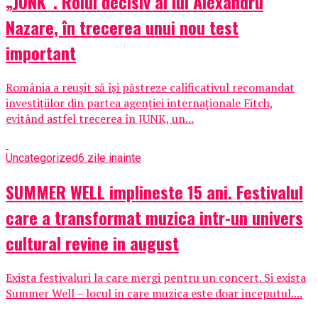
„JUNK”. Rolul decisiv al lui Alexandru
Nazare, în trecerea unui nou test
important
România a reușit să își păstreze calificativul recomandat
investițiilor din partea agenției internaționale Fitch,
evitând astfel trecerea în JUNK, un...
Uncategorized
6 zile inainte
SUMMER WELL implineste 15 ani. Festivalul
care a transformat muzica intr-un univers
cultural revine in august
Exista festivaluri la care mergi pentru un concert. Si exista
Summer Well – locul in care muzica este doar inceputul....