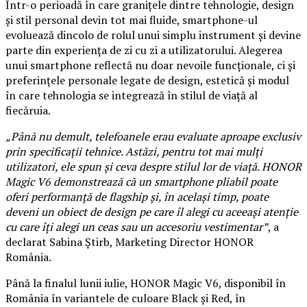
Într-o perioadă în care granițele dintre tehnologie, design
și stil personal devin tot mai fluide, smartphone-ul
evoluează dincolo de rolul unui simplu instrument și devine
parte din experiența de zi cu zi a utilizatorului. Alegerea
unui smartphone reflectă nu doar nevoile funcționale, ci și
preferințele personale legate de design, estetică și modul
în care tehnologia se integrează în stilul de viață al
fiecăruia.
„Până nu demult, telefoanele erau evaluate aproape exclusiv
prin specificații tehnice. Astăzi, pentru tot mai mulți
utilizatori, ele spun și ceva despre stilul lor de viață. HONOR
Magic V6 demonstrează că un smartphone pliabil poate
oferi performanță de flagship și, în același timp, poate
deveni un obiect de design pe care îl alegi cu aceeași atenție
cu care îți alegi un ceas sau un accesoriu vestimentar”
, a
declarat Sabina Știrb, Marketing Director HONOR
România.
Până la finalul lunii iulie, HONOR Magic V6, disponibil în
România în variantele de culoare Black și Red, în