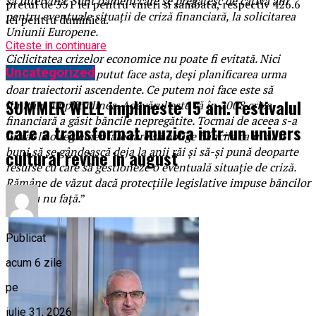
să intervină. Sunt oameni care se pregătesc de câțiva ani
pretul de 351 lei pentru vineri si sambata, respectiv 426.6
pentru eventuale situații de criză financiară, la solicitarea
lei pentru duminica.
Uniunii Europene.
Citeste in continuare
Ciclicitatea crizelor economice nu poate fi evitată. Nici
Uncategorized
comunismul nu a putut face asta, deși planificarea urma
doar traiectorii ascendente. Ce putem noi face este să
SUMMER WELL implineste 15 ani. Festivalul
limităm amplitudinea. Adevărul este că în 2008 criza
financiară a găsit băncile nepregătite. Tocmai de aceea s-a
care a transformat muzica intr-un univers
lucrat la o reglementare care să oblige băncile ca în anii
buni să se gândească deja la anii răi și să-și pună deoparte
cultural revine in august
resurse cu care să gestioneze o eventuală situație de criză.
Rămâne de văzut dacă protecțiile legislative impuse băncilor
fac sau nu față
.
”
Publicat
acum 6 zile
pe
iulie 31, 2026