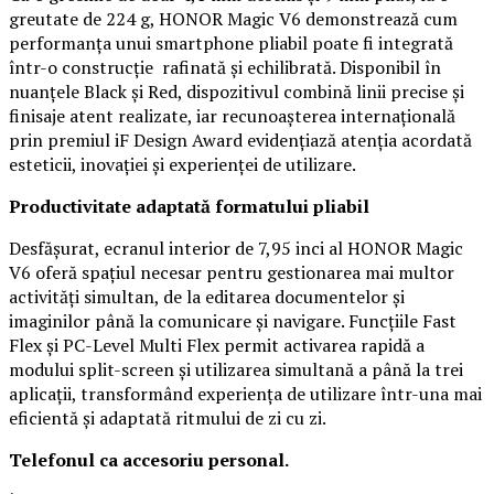
greutate de 224 g, HONOR Magic V6 demonstrează cum
performanța unui smartphone pliabil poate fi integrată
într-o construcție rafinată și echilibrată. Disponibil în
nuanțele Black și Red, dispozitivul combină linii precise și
finisaje atent realizate, iar recunoașterea internațională
prin premiul iF Design Award evidențiază atenția acordată
esteticii, inovației și experienței de utilizare.
Productivitate adaptată formatului pliabil
Desfășurat, ecranul interior de 7,95 inci al HONOR Magic
V6 oferă spațiul necesar pentru gestionarea mai multor
activități simultan, de la editarea documentelor și
imaginilor până la comunicare și navigare. Funcțiile Fast
Flex și PC-Level Multi Flex permit activarea rapidă a
modului split-screen și utilizarea simultană a până la trei
aplicații, transformând experiența de utilizare într-una mai
eficientă și adaptată ritmului de zi cu zi.
Telefonul ca accesoriu personal.