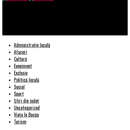
Bacau AZI
Ce spun bancherii despre lectiile crizelor prin care trecem |
Comunicat CSALB
Administrație locală
Afaceri
Cultură
Eveniment
Exclusiv
Politică locală
Social
Sport
Știri din județ
Uncategorized
Viața în Bacău
Turism