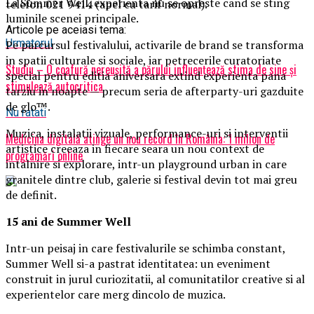
La Summer Well, experienta nu se opreste cand se sting
telefon 021 9414 (apel cu tarif normal).
luminile scenei principale.
Articole pe aceiasi tema:
Urmatorul
Pe parcursul festivalului, activarile de brand se transforma
in spatii culturale si sociale, iar petrecerile curatoriate
Studiu – O coafură nereușită a părului influențează stima de sine și
special pentru editia aniversara extind experienta pana
stimulează autocritica
tarziu in noapte — precum seria de afterparty-uri gazduite
de glo™.
Nu ratati
Muzica, instalatii vizuale, performance-uri si interventii
Medicina digitală atinge un nou record în România: 1 milion de
artistice creeaza in fiecare seara un nou context de
programări online
intalnire si explorare, intr-un playground urban in care
granitele dintre club, galerie si festival devin tot mai greu
de definit.
15 ani de Summer Well
Intr-un peisaj in care festivalurile se schimba constant,
Summer Well si-a pastrat identitatea: un eveniment
construit in jurul curiozitatii, al comunitatilor creative si al
experientelor care merg dincolo de muzica.