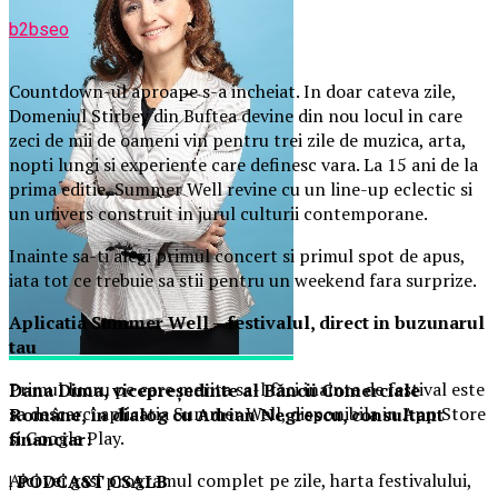
b2bseo
Countdown-ul aproape s-a incheiat. In doar cateva zile,
Domeniul Stirbey din Buftea devine din nou locul in care
zeci de mii de oameni vin pentru trei zile de muzica, arta,
nopti lungi si experiente care definesc vara. La 15 ani de la
prima editie, Summer Well revine cu un line-up eclectic si
un univers construit in jurul culturii contemporane.
Inainte sa-ti alegi primul concert si primul spot de apus,
iata tot ce trebuie sa stii pentru un weekend fara surprize.
Aplica
t
ia Summer Well
– festivalul, direct in buzunarul
tau
Primul lucru pe care merita sa-l faci inainte de festival este
Dana Dima, vicepreședinte al Băncii Comerciale
sa descarci aplicatia Summer Well, disponibila in App Store
Române, în dialog cu Adrian Negrescu, consultant
si Google Play.
financiar
:
Aici vei gasi programul complet pe zile, harta festivalului,
| PODCAST
CSALB