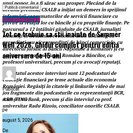
unui popor, în a fi sărac sau prosper. Plecând de la
această premisă, CSALB a inițiat un demers în sprijinul
informării consumatorilor de servicii financiare cu
Uncategorized
privire la relația lor cu băncile și cu propriile finanțe. Pe
parcursul a 12 întâlniri găzduite de CSALB, jurnaliști
Tot ce trebuie sa stii inainte de Summer
renumiți în domeniul economic intră în dialog cu
președinți sau vicepreședinți de bănci comerciale, cu
Well 2026. Ghidul complet pentru editia
directorul juridic al Băncii Naționale a României și cu
aniversara de 15 ani
managementul Asociației Române a Băncilor, cu
profesori universitari, precum și cu avocați reputați.
Rezultatul acestor interviuri sunt 12 podcasturi de
educație financiară pe teme actuale din economia
României. Regăsiți în citatele și linkurile video de mai
Publicat
jos fragmente din podcasturile cu reprezentanții BCR,
ARB și ING Bank, precum și din interviul cu prof.
acum 18 ore
universitar Radu Rizoiu, conciliator onorific CSALB.
pe
august 5, 2026
De