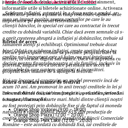
zonele de food & drinks, activitatile de entertainment,
|
https://youtube.com/shorts/jFGi3_DcKGo
informatiile utile si biletele achizitionate online. Activeaza
„
Scăderea inflației, așteptată în a doua parte a anului, ar
notificarile pentru a primi in timp real toate update-urile
avea un impact pozitiv asupra costurilor pe care le au
importante pe parcursul festivalului.
clienții băncilor, în special cei care au contractat în trecut
credite cu dobândă variabilă. Chiar dacă avem semnale că s-
a oprit creșterea abruptă a inflației și dobânzilor, trebuie să
Biletul de acces
rămânem atenți și echilibrați. Optimismul trebuie dozat
bine! Odată cu scăderea inflației, crește apetitul de a lua
Fiecare participant trebuie sa prezinte propriul bilet la
credite noi. Important este să luăm cea mai înțeleaptă
intrare, in format digital sau tiparit. Daca vii impreuna cu
decizie pentru finanțele noastre și ale familiei, inclusiv în
prietenii, asigura-te ca fiecare persoana are acces la
perioadele în care suntem optimiști și încrezători.
propriul bilet inainte de a ajunge la festival.
Noi am început să construim un model preventiv încă de
Ridica-t
i br
at
ara
inainte de festival
acum 10 ani. Am promovat în anii trecuți creditele în lei și
Daca esti dintre cei mai bine pregatiti, poti ridica, intre 3 si
cele cu dobândă fixă, iar rezultatele s-au văzut în perioada
6 August, bratara din:
aceasta cu fluctuații foarte mari. Multi dintre clienții noștri
au fost protejați prin dobânzile fixe și de faptul că moneda
Orange Shop Victoriei (9:00 – 18:00)
națională a rămas stabilă. Peste 85% din producția de
Orange Shop Plaza (12:00 – 20:00)
credite imobiliare – produsul standard al Băncii Comerciale
Orange Shop Park Lake (12:00 – 20:00)
Române – este acordată cu dobândă fixă, iar creditele de