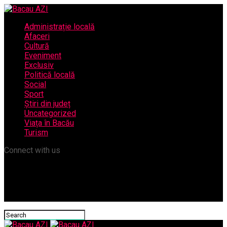
Administrație locală
Afaceri
Cultură
Eveniment
Exclusiv
Politică locală
Social
Sport
Știri din județ
Uncategorized
Viața în Bacău
Turism
Connect with us