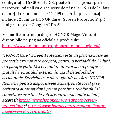
configurația 16 GB + 512 GB, poate fi achiziționat prin
partenerii oficiali cu o reducere de până la 1.500 de lei față
de prețul recomandat de 11.499 de lei. În plus, achiziția
include 12 luni de HONOR Care+ Screen Protection* și 3
luni gratuite de Google AI Pro**.
Mai multe informații despre HONOR Magic V6 sunt
disponibile pe pagina oficială a produsului:
https://www.honor.com/ro/phones/honor-magic-v6/
*HONOR Care+ Screen Protection este un plan exclusiv de
protecție extinsă care acoperă, pentru o perioadă de 12 luni,
o reparație gratuită a ecranului interior și o reparație
gratuită a ecranului exterior, în cazul deteriorărilor
accidentale. Serviciul este oferit gratuit de către HONOR
România pentru dispozitivele achiziționate local și se
activează automat după prima pornire a telefonului și
conectarea acestuia la rețea. Pentru mai multe detalii,
accesați:
https://www.honor.com/ro/support/screen-
protection/
și
https://www.honor.com/ro/support/honor-
magic-v6-service-benefits/