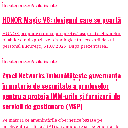
Uncategorized
6 zile inainte
HONOR Magic V6: designul care se poartă
HONOR propune o nouă perspectivă asupra telefoanelor
pliabile: din dispozitive tehnologice în accesorii de stil
personal București, 31.07.2026: După prezentarea...
Uncategorized
6 zile inainte
Zyxel Networks îmbunătățește guvernanța
în materie de securitate a produselor
pentru a proteja IMM-urile și furnizorii de
servicii de gestionare (MSP)
Pe măsură ce amenințările cibernetice bazate pe
inteligența artificială (AI) iau amploare și reglementările