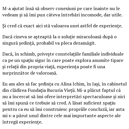
M-a ajutat însă să observ conexiuni pe care înainte nu le
vedeam și să îmi pun câteva întrebări incomode, dar utile.
Și cred că exact aici stă valoarea unei astfel de experiențe.
Dacă cineva se așteaptă la o soluție miraculoasă după o
singură ședință, probabil va pleca dezamăgit.
Dacă, în schimb, privește constelațiile familiale individuale
ca pe un spațiu sigur în care poate explora anumite tipare
și relații din propria viață, experiența poate fi una
surprinzător de valoroasă.
Eu am ales să fac ședința cu Alina Ichim, în Iași, în cabinetul
din clădirea Fundația Bucuria Vieții. Mi-a plăcut faptul că
nu a încercat să îmi ofere interpretări spectaculoase și nici
să îmi spună ce trebuie să cred. A lăsat suficient spațiu
pentru ca eu să îmi construiesc propriile concluzii, iar asta
mi s-a părut unul dintre cele mai importante aspecte ale
întregii experiențe.