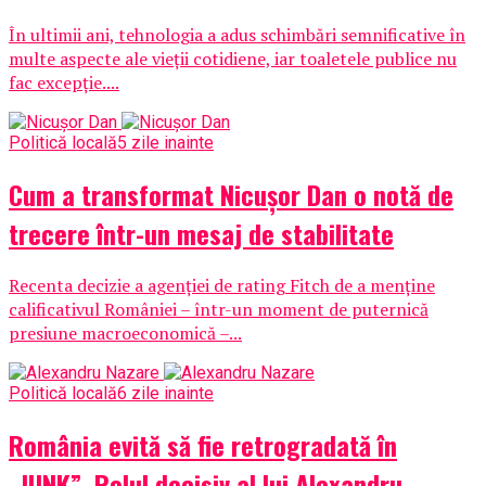
În ultimii ani, tehnologia a adus schimbări semnificative în
multe aspecte ale vieții cotidiene, iar toaletele publice nu
fac excepție....
Politică locală
5 zile inainte
Cum a transformat Nicușor Dan o notă de
trecere într-un mesaj de stabilitate
Recenta decizie a agenției de rating Fitch de a menține
calificativul României – într-un moment de puternică
presiune macroeconomică –...
Politică locală
6 zile inainte
România evită să fie retrogradată în
„JUNK”. Rolul decisiv al lui Alexandru