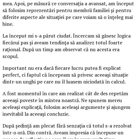
mea. Apoi, pe măsură ce conversația a avansat, am început
să folosim reprezentări pentru membrii familiei și pentru
diferite aspecte ale situației pe care voiam să o înțeleg mai
bine.
La început mi s-a părut ciudat. Încercam să găsesc logica
fiecărui pas și aveam tendința să analizez totul foarte
rațional. După un timp am observat că nu acesta era
scopul.
Important nu era dacă fiecare lucru putea fi explicat
perfect, ci faptul că începeam să privesc aceeași situație
dintr-un unghi pe care nu îl luasem niciodată în calcul.
A fost momentul în care am realizat cât de des repetăm
aceeași poveste în mintea noastră. Ne spunem mereu
aceleași explicații, folosim aceleași argumente și ajungem
inevitabil la aceeași concluzie.
După ședință am plecat fără senzația că totul s-a rezolvat
într-o oră. Din contră. Aveam impresia că începuse un