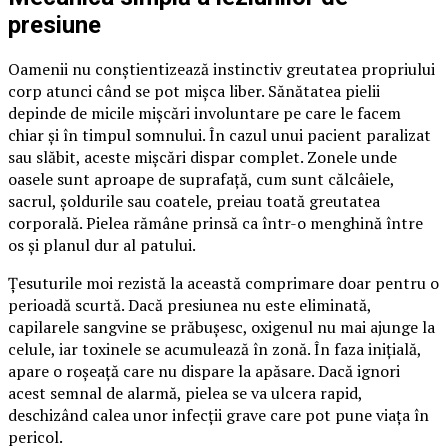
presiune
Oamenii nu conștientizează instinctiv greutatea propriului
corp atunci când se pot mișca liber. Sănătatea pielii
depinde de micile mișcări involuntare pe care le facem
chiar și în timpul somnului. În cazul unui pacient paralizat
sau slăbit, aceste mișcări dispar complet. Zonele unde
oasele sunt aproape de suprafață, cum sunt călcâiele,
sacrul, șoldurile sau coatele, preiau toată greutatea
corporală. Pielea rămâne prinsă ca într-o menghină între
os și planul dur al patului.
Țesuturile moi rezistă la această comprimare doar pentru o
perioadă scurtă. Dacă presiunea nu este eliminată,
capilarele sangvine se prăbușesc, oxigenul nu mai ajunge la
celule, iar toxinele se acumulează în zonă. În faza inițială,
apare o roșeață care nu dispare la apăsare. Dacă ignori
acest semnal de alarmă, pielea se va ulcera rapid,
deschizând calea unor infecții grave care pot pune viața în
pericol.