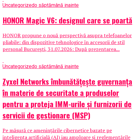
Uncategorized
o săptămână inainte
HONOR Magic V6: designul care se poartă
HONOR propune o nouă perspectivă asupra telefoanelor
pliabile: din dispozitive tehnologice în accesorii de stil
personal București, 31.07.2026: După prezentarea...
Uncategorized
o săptămână inainte
Zyxel Networks îmbunătățește guvernanța
în materie de securitate a produselor
pentru a proteja IMM-urile și furnizorii de
servicii de gestionare (MSP)
Pe măsură ce amenințările cibernetice bazate pe
inteligența artificială (AI) iau amploare și reglementările