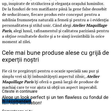
up, inspirate de strălucirea și eleganța orașului luminilor.
De la fonduri de ten matifiante până la gene false deosebit
de seducătoare, fiecare produs este conceput pentru a
sublinia frumusețea naturală a femeii și pentru a-i evidenția
personalitatea și stilul unic. Când alegi
Atelier Maquillage
Paris
, alegi luxul, rafinamentul și calitatea pariziană pentru
a obține rezultatele dorite și a te simți irezistibilă în orice
moment al zilei.
Cele mai bune produse alese cu grijă de
experții noștri
Fie că te pregătești pentru o ocazie specială sau pur și
simplu vrei să îți îmbunătățești aspectul zilnic,
Atelier
Maquillage Paris
îți oferă o gamă largă de produse de
machiaj care te vor ajuta să obții un aspect impecabil.
Citeste in continuare
Alege un look perfect și un ten flawless cu fondul de
Iti recomandam
ten fluid Skindation!