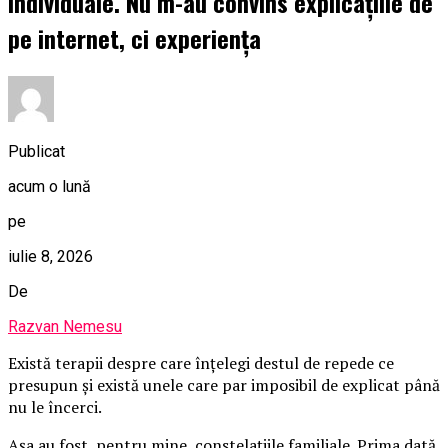
individuale. Nu m-au convins explicațiile de
pe internet, ci experiența
Publicat
acum o lună
pe
iulie 8, 2026
De
Razvan Nemesu
Există terapii despre care înțelegi destul de repede ce
presupun și există unele care par imposibil de explicat până
nu le încerci.
Așa au fost, pentru mine, constelațiile familiale. Prima dată