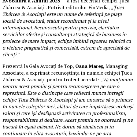
Avocatură a Anului 2025
” – a fost decernat echipei Țuca
Zbârcea & Asociații. Potrivit editorilor FinMedia,
„Țuca
Zbârcea & Asociații este un nume de referință pe piața
locală de avocatură, statut reconfirmat și la nivel
internațional. Recunoscută pentru precizia, claritatea
serviciilor oferite și consultanța strategică de business în
proiecte de mare impact, echipa îmbină rigoarea tehnică cu
o viziune pragmatică și comercială, extrem de apreciată de
clienți.”
Prezentă la Gala Avocați de Top,
Oana Mareș
, Managing
Associate, a exprimat recunoștința în numele echipei Țuca
Zbârcea & Asociații pentru trofeul acordat:
„Vă mulțumim
pentru acest premiu și pentru recunoașterea pe care o
reprezintă. Este o distincție care reflectă munca întregii
echipe Țuca Zbârcea & Asociații și am onoarea să o primesc
în numele colegilor mei, alături de care împărtășesc aceleași
valori și care își desfășoară activitatea cu profesionalism,
responsabilitate și dedicare. Acest premiu ne onorează și ne
bucură în egală măsură. Ne dorim să rămânem și în
continuare în elita avocaturii, bazându-ne pe arta