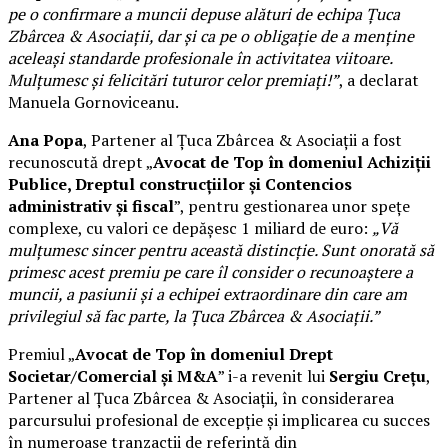
pe o confirmare a muncii depuse alături de echipa Țuca
Zbârcea & Asociații, dar și ca pe o obligație de a menține
aceleași standarde profesionale în activitatea viitoare.
Mulțumesc și felicitări tuturor celor premiați!”
, a declarat
Manuela Gornoviceanu.
Ana Popa
, Partener al Țuca Zbârcea & Asociații a fost
recunoscută drept „
Avocat de Top în domeniul Achiziții
Publice, Dreptul construcțiilor și Contencios
administrativ și fiscal
”, pentru gestionarea unor spețe
complexe, cu valori ce depășesc 1 miliard de euro:
„Vă
mulțumesc sincer pentru această distincție. Sunt onorată să
primesc acest premiu pe care îl consider o recunoaștere a
muncii, a pasiunii și a echipei extraordinare din care am
privilegiul să fac parte, la Țuca Zbârcea & Asociații.”
Premiul „
Avocat de Top în domeniul Drept
Societar/Comercial și M&A
” i-a revenit lui
Sergiu Crețu
,
Partener al Țuca Zbârcea & Asociații, în considerarea
parcursului profesional de excepție și implicarea cu succes
în numeroase tranzacții de referință din