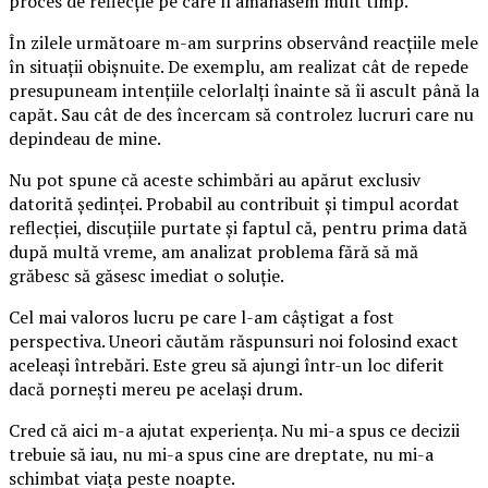
proces de reflecție pe care îl amânasem mult timp.
În zilele următoare m-am surprins observând reacțiile mele
în situații obișnuite. De exemplu, am realizat cât de repede
presupuneam intențiile celorlalți înainte să îi ascult până la
capăt. Sau cât de des încercam să controlez lucruri care nu
depindeau de mine.
Nu pot spune că aceste schimbări au apărut exclusiv
datorită ședinței. Probabil au contribuit și timpul acordat
reflecției, discuțiile purtate și faptul că, pentru prima dată
după multă vreme, am analizat problema fără să mă
grăbesc să găsesc imediat o soluție.
Cel mai valoros lucru pe care l-am câștigat a fost
perspectiva. Uneori căutăm răspunsuri noi folosind exact
aceleași întrebări. Este greu să ajungi într-un loc diferit
dacă pornești mereu pe același drum.
Cred că aici m-a ajutat experiența. Nu mi-a spus ce decizii
trebuie să iau, nu mi-a spus cine are dreptate, nu mi-a
schimbat viața peste noapte.