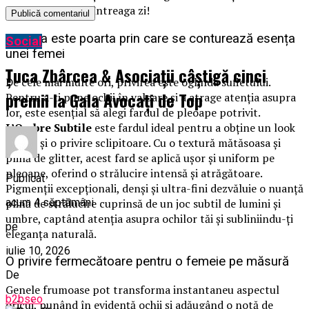
aspect impecabil întreaga zi!
Privirea este poarta prin care se conturează esența
Social
unei femei
Țuca Zbârcea & Asociații câștigă cinci
De cele mai multe ori, privirea este oglinda sufletului.
premii la Gala Avocați de Top
Pentru a-ți pune ochii în valoare și a atrage atenția asupra
lor, este esențial să alegi fardul de pleoape potrivit.
L’Ombre Subtile
este fardul ideal pentru a obține un look
intens și o privire sclipitoare. Cu o textură mătăsoasa și
plină de glitter, acest fard se aplică ușor și uniform pe
pleoape, oferind o strălucire intensă și atrăgătoare.
Publicat
Pigmenții excepționali, denși și ultra-fini dezvăluie o nuanță
acum 4 săptămâni
plină de strălucire cuprinsă de un joc subtil de lumini și
umbre, captând atenția asupra ochilor tăi și subliniindu-ți
pe
eleganța naturală.
iulie 10, 2026
O privire fermecătoare pentru o femeie pe măsură
De
Genele frumoase pot transforma instantaneu aspectul
b2bseo
oricui, punând în evidență ochii și adăugând o notă de