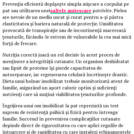
Prevenția eficientă depășește simpla mișcare a corpului pe
pat sau utilizarea unei
saltele antiescare
potrivite. Pielea
are nevoie de un mediu uscat și curat pentru a-și păstra
elasticitatea și bariera naturală de protecție. Umiditatea
provocată de transpirație sau de incontinență macerează
țesuturile, făcându-le extrem de vulnerabile la cea mai mică
forță de frecare.
Nutriția corectă joacă un rol decisiv în acest proces de
menținere a integrității cutanate. Un organism deshidratat
sau lipsit de proteine își pierde capacitatea de
autoreparare, iar regenerarea celulară încetinește drastic.
Dieta unui bolnav imobilizat trebuie monitorizată atent de
familie, asigurând un aport caloric optim și suficienți
nutrienți care să susțină viabilitatea țesuturilor profunde.
Îngrijirea unui om imobilizat la pat reprezintă un test
suprem de rezistență psihică și fizică pentru întreaga
familie. Succesul în prevenirea complicațiilor cutanate
depinde direct de rigurozitatea cu care aplici regulile de
întoarcere și de rapiditatea cu care instalezi echipamentele