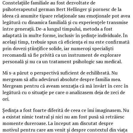
Constelațiile familiale au fost dezvoltate de
psihoterapeutul german Bert Hellinger și pornesc de la
ideea că anumite tipare relaționale sau emoționale pot avea
legătură cu dinamica familială și cu experiențele transmise
între generații. De-a lungul timpului, metoda a fost
adaptată în multe forme, inclusiv în ședințe individuale. În
același timp, trebuie spus că eficiența ei nu este confirmată
prin dovezi științifice solide, iar numeroși specialiști
recomandă să fie privită ca un instrument de explorare
personală și nu ca un tratament psihologic sau medical.
Mi s-a părut o perspectivă suficient de echilibrată. Nu
mergeam să aflu adevăruri absolute despre familia mea.
Mergeam pentru că aveam senzația că mă învârt în cerc în
legătură cu o situație pe care o analizasem deja de zeci de
ori.
Ședința a fost foarte diferită de ceea ce îmi imaginasem. Nu
a existat nimic teatral și nici nu am fost pusă să retrăiesc
momente dureroase. La început am discutat despre
motivul pentru care am venit și despre contextul din viața