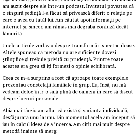
am auzit despre ele într-un podcast. Invitatul povestea că
o singură ședință l-a făcut să privească diferit o relație pe
care o avea cu tatăl lui. Am căutat apoi informații pe
internet și, sincer, am rămas mai degrabă confuză decât
lămurită.
Unele articole vorbeau despre transformări spectaculoase.
Altele spuneau că metoda nu are suficiente dovezi
științifice și trebuie privită cu prudență. Printre toate
acestea era greu să îți formezi o opinie echilibrată.
Ceea ce m-a surprins a fost că aproape toate exemplele
prezentau constelații familiale în grup. Eu, însă, nu mă
vedeam deloc într-o sală plină de oameni în care să discut
despre lucruri personale.
Abia mai târziu am aflat că există și varianta individuală,
desfășurată unu la unu. Din momentul acela am început să
iau în calcul ideea de a încerca. Am citit mai mult despre
metodă înainte să merg.