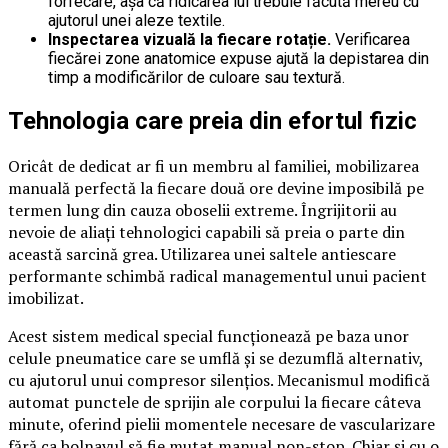
forfecare, așa că ridicarea lui trebuie făcută mereu cu
ajutorul unei aleze textile.
Inspectarea vizuală la fiecare rotație.
Verificarea
fiecărei zone anatomice expuse ajută la depistarea din
timp a modificărilor de culoare sau textură.
Tehnologia care preia din efortul fizic
Oricât de dedicat ar fi un membru al familiei, mobilizarea
manuală perfectă la fiecare două ore devine imposibilă pe
termen lung din cauza oboselii extreme. Îngrijitorii au
nevoie de aliați tehnologici capabili să preia o parte din
această sarcină grea. Utilizarea unei saltele antiescare
performante schimbă radical managementul unui pacient
imobilizat.
Acest sistem medical special funcționează pe baza unor
celule pneumatice care se umflă și se dezumflă alternativ,
cu ajutorul unui compresor silențios. Mecanismul modifică
automat punctele de sprijin ale corpului la fiecare câteva
minute, oferind pielii momentele necesare de vascularizare
fără ca bolnavul să fie mutat manual non-stop. Chiar și cu o