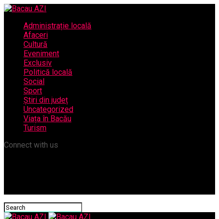
Administrație locală
Afaceri
Cultură
Eveniment
Exclusiv
Politică locală
Social
Sport
Știri din județ
Uncategorized
Viața în Bacău
Turism
Connect with us