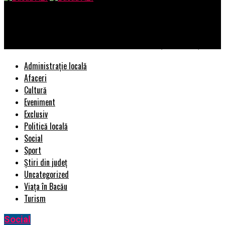
Bacau AZI
Atelier Maquillage Paris: Unde se îmbină arta și frumusețea
Administrație locală
Afaceri
Cultură
Eveniment
Exclusiv
Politică locală
Social
Sport
Știri din județ
Uncategorized
Viața în Bacău
Turism
Social