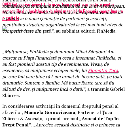
OVES Enterprise: investitiile in software sunt o prioritate pentru
românesc poate impune standardul de aur la nivel european.
companiile din healthcare, la nivel mondial. In Romania, acest lucru e
Nominalizarea sa a fost susținută și de capacitatea unică de
o raritate
a promova o nouă generație de parteneri și asociați,
menținând structura organizatorică la cel mai înalt nivel de
competitivitate din țară.”
, au subliniat editorii FinMedia.
„Mulțumesc, FinMedia și domnului Mihai Săndoiu! Am
crescut cu Piața Financiară și ceea a însemnat FinMedia, ei
au fost pionierii acestui tip de evenimente. Vreau, de
asemenea, să mulțumesc echipei mele, lui
Florentin Țuca
,
pe care îmi pare bine că l-am urmat de fiecare dată, pe toate
drumurile. Suntem o familie. Mă bucur foarte tare să fiu
alături de dvs. și mulțumesc încă o dată!”,
a transmis Gabriel
Zbârcea.
În considerarea activității în domeniul dreptului penal al
afacerilor,
Manuela Gornoviceanu
, Partener al Țuca
Zbârcea & Asociații, a primit premiul
„Avocat de Top în
Drept Penal”
.
„Apreciez această distincție și o primesc ca