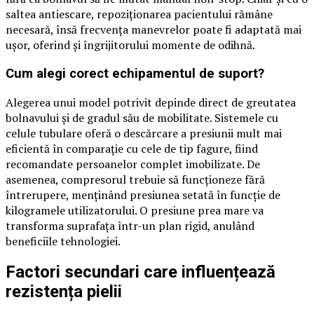
saltea antiescare, repoziționarea pacientului rămâne
necesară, însă frecvența manevrelor poate fi adaptată mai
ușor, oferind și îngrijitorului momente de odihnă.
Cum alegi corect echipamentul de suport?
Alegerea unui model potrivit depinde direct de greutatea
bolnavului și de gradul său de mobilitate. Sistemele cu
celule tubulare oferă o descărcare a presiunii mult mai
eficientă în comparație cu cele de tip fagure, fiind
recomandate persoanelor complet imobilizate. De
asemenea, compresorul trebuie să funcționeze fără
întrerupere, menținând presiunea setată în funcție de
kilogramele utilizatorului. O presiune prea mare va
transforma suprafața într-un plan rigid, anulând
beneficiile tehnologiei.
Factori secundari care influențează
rezistența pielii