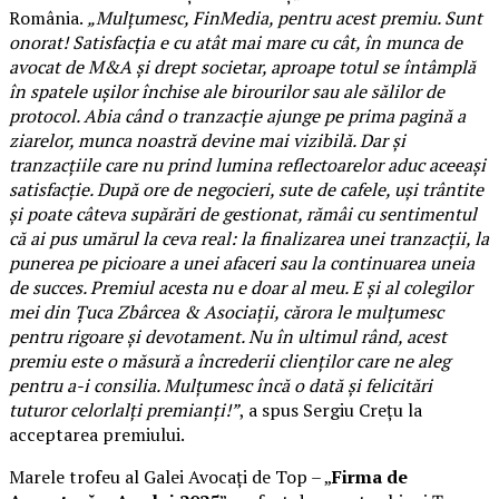
România.
„Mulțumesc, FinMedia, pentru acest premiu. Sunt
onorat! Satisfacția e cu atât mai mare cu cât, în munca de
avocat de M&A și drept societar, aproape totul se întâmplă
în spatele ușilor închise ale birourilor sau ale sălilor de
protocol. Abia când o tranzacție ajunge pe prima pagină a
ziarelor, munca noastră devine mai vizibilă. Dar și
tranzacțiile care nu prind lumina reflectoarelor aduc aceeași
satisfacție. După ore de negocieri, sute de cafele, uși trântite
și poate câteva supărări de gestionat, rămâi cu sentimentul
că ai pus umărul la ceva real: la finalizarea unei tranzacții, la
punerea pe picioare a unei afaceri sau la continuarea uneia
de succes. Premiul acesta nu e doar al meu. E și al colegilor
mei din Țuca Zbârcea & Asociații, cărora le mulțumesc
pentru rigoare și devotament. Nu în ultimul rând, acest
premiu este o măsură a încrederii clienților care ne aleg
pentru a-i consilia. Mulțumesc încă o dată și felicitări
tuturor celorlalți premianți!”
, a spus Sergiu Crețu la
acceptarea premiului.
Marele trofeu al Galei Avocați de Top – „
Firma de