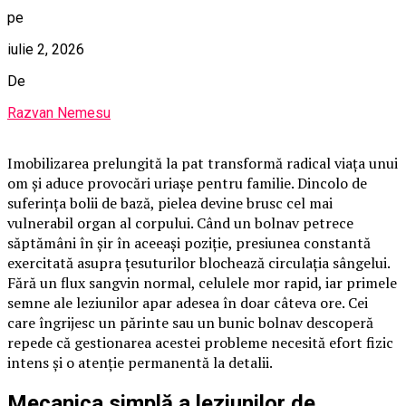
pe
iulie 2, 2026
De
Razvan Nemesu
Imobilizarea prelungită la pat transformă radical viața unui
om și aduce provocări uriașe pentru familie. Dincolo de
suferința bolii de bază, pielea devine brusc cel mai
vulnerabil organ al corpului. Când un bolnav petrece
săptămâni în șir în aceeași poziție, presiunea constantă
exercitată asupra țesuturilor blochează circulația sângelui.
Fără un flux sangvin normal, celulele mor rapid, iar primele
semne ale leziunilor apar adesea în doar câteva ore. Cei
care îngrijesc un părinte sau un bunic bolnav descoperă
repede că gestionarea acestei probleme necesită efort fizic
intens și o atenție permanentă la detalii.
Mecanica simplă a leziunilor de