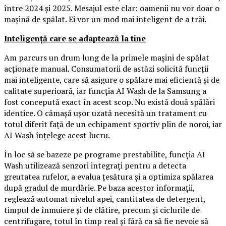
între 2024 și 2025. Mesajul este clar: oamenii nu vor doar o
mașină de spălat. Ei vor un mod mai inteligent de a trăi.
Inteligență care se adaptează la tine
Am parcurs un drum lung de la primele mașini de spălat
acționate manual. Consumatorii de astăzi solicită funcții
mai inteligente, care să asigure o spălare mai eficientă și de
calitate superioară, iar funcția AI Wash de la Samsung a
fost concepută exact în acest scop. Nu există două spălări
identice. O cămașă ușor uzată necesită un tratament cu
totul diferit față de un echipament sportiv plin de noroi, iar
AI Wash înțelege acest lucru.
În loc să se bazeze pe programe prestabilite, funcția AI
Wash utilizează senzori integrați pentru a detecta
greutatea rufelor, a evalua țesătura și a optimiza spălarea
după gradul de murdărie. Pe baza acestor informații,
reglează automat nivelul apei, cantitatea de detergent,
timpul de înmuiere și de clătire, precum și ciclurile de
centrifugare, totul în timp real și fără ca să fie nevoie să