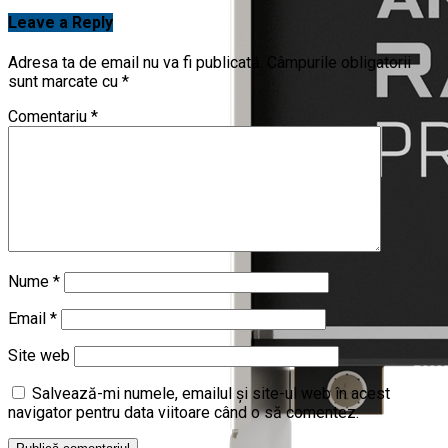
Leave a Reply
Adresa ta de email nu va fi publicată.
Câmpurile obligatorii
sunt marcate cu
*
Comentariu
*
Nume
*
Email
*
Site web
Salvează-mi numele, emailul și site-ul web în acest
navigator pentru data viitoare când o să comentez.