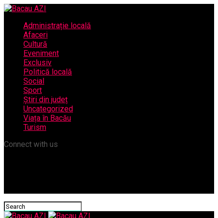
Administrație locală
Afaceri
Cultură
Eveniment
Exclusiv
Politică locală
Social
Sport
Știri din județ
Uncategorized
Viața în Bacău
Turism
Connect with us