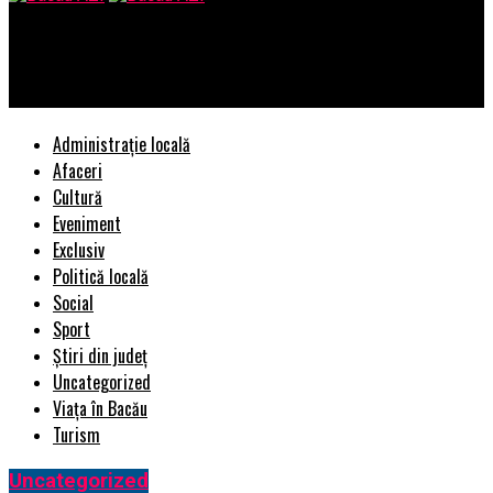
Bacau AZI
AMD prezintă noile plăci grafice AMD Radeon PRO
Administrație locală
Afaceri
Cultură
Eveniment
Exclusiv
Politică locală
Social
Sport
Știri din județ
Uncategorized
Viața în Bacău
Turism
Uncategorized