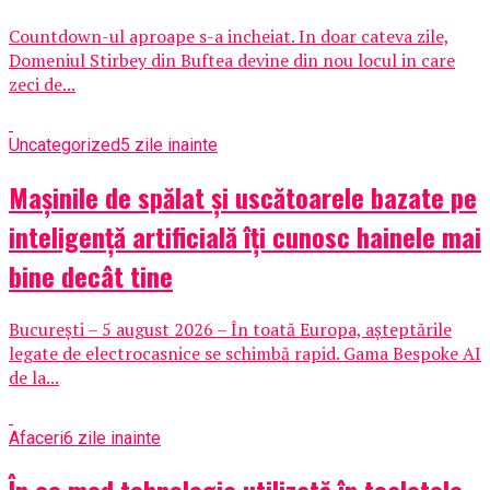
Countdown-ul aproape s-a incheiat. In doar cateva zile,
Domeniul Stirbey din Buftea devine din nou locul in care
zeci de...
Uncategorized
5 zile inainte
Mașinile de spălat și uscătoarele bazate pe
inteligență artificială îți cunosc hainele mai
bine decât tine
București – 5 august 2026 – În toată Europa, așteptările
legate de electrocasnice se schimbă rapid. Gama Bespoke AI
de la...
Afaceri
6 zile inainte