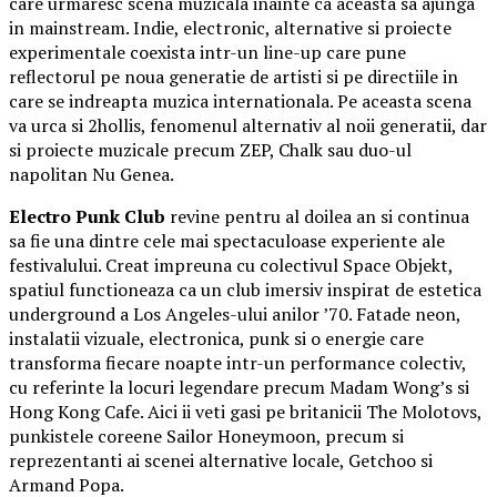
care urmaresc scena muzicala inainte ca aceasta sa ajunga
in mainstream. Indie, electronic, alternative si proiecte
experimentale coexista intr-un line-up care pune
reflectorul pe noua generatie de artisti si pe directiile in
care se indreapta muzica internationala. Pe aceasta scena
va urca si 2hollis, fenomenul alternativ al noii generatii, dar
si proiecte muzicale precum ZEP, Chalk sau duo-ul
napolitan Nu Genea.
Electro Punk Club
revine pentru al doilea an si continua
sa fie una dintre cele mai spectaculoase experiente ale
festivalului. Creat impreuna cu colectivul Space Objekt,
spatiul functioneaza ca un club imersiv inspirat de estetica
underground a Los Angeles-ului anilor ’70. Fatade neon,
instalatii vizuale, electronica, punk si o energie care
transforma fiecare noapte intr-un performance colectiv,
cu referinte la locuri legendare precum Madam Wong’s si
Hong Kong Cafe. Aici ii veti gasi pe britanicii The Molotovs,
punkistele coreene Sailor Honeymoon, precum si
reprezentanti ai scenei alternative locale, Getchoo si
Armand Popa.