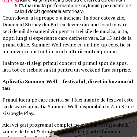
b2bseo
50% mai multă performanță de raytracing pe unitate de
calcul decât generația anterioară.
Countdown-ul aproape s-a incheiat. In doar cateva zile,
Domeniul Stirbey din Buftea devine din nou locul in care
zeci de mii de oameni vin pentru trei zile de muzica, arta,
nopti lungi si experiente care definesc vara. La 15 ani de la
prima editie, Summer Well revine cu un line-up eclectic si
un univers construit in jurul culturii contemporane.
Inainte sa-ti alegi primul concert si primul spot de apus,
iata tot ce trebuie sa stii pentru un weekend fara surprize.
Aplica
t
ia Summer Well
– festivalul, direct in buzunarul
tau
Primul lucru pe care merita sa-l faci inainte de festival este
sa descarci aplicatia Summer Well, disponibila in App Store
si Google Play.
Aici vei gasi programul complet pe zile, harta festivalului,
zonele de food & drinks, activitatile de entertainment,