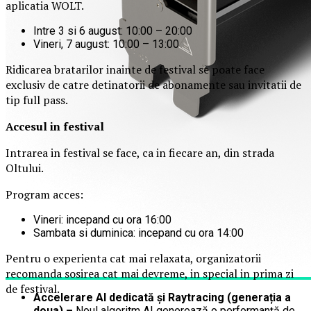
aplicatia WOLT.
Intre 3 si 6 august: 10:00 – 20:00
Vineri, 7 august: 10:00 – 13:00
Ridicarea bratarilor inainte de festival se poate face
exclusiv de catre detinatorii de abonamente sau invitatii de
tip full pass.
Accesul i
n festival
Intrarea in festival se face, ca in fiecare an, din strada
Oltului.
Program acces:
Vineri: incepand cu ora 16:00
Sambata si duminica: incepand cu ora 14:00
Pentru o experienta cat mai relaxata, organizatorii
recomanda sosirea cat mai devreme, in special in prima zi
de festival.
Accelerare AI dedicată și Raytracing (generația a
doua) –
Noul algoritm AI generează o performanță de