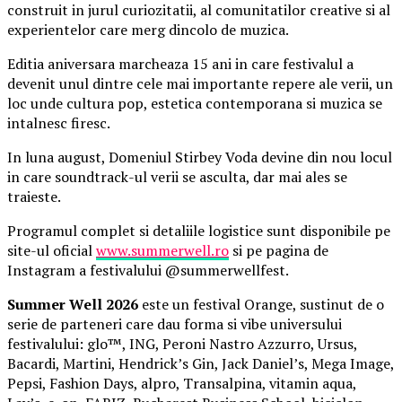
construit in jurul curiozitatii, al comunitatilor creative si al
experientelor care merg dincolo de muzica.
Editia aniversara marcheaza 15 ani in care festivalul a
devenit unul dintre cele mai importante repere ale verii, un
loc unde cultura pop, estetica contemporana si muzica se
intalnesc firesc.
In luna august, Domeniul Stirbey Voda devine din nou locul
in care soundtrack-ul verii se asculta, dar mai ales se
traieste.
Programul complet si detaliile logistice sunt disponibile pe
site-ul oficial
www.summerwell.ro
si pe pagina de
Instagram a festivalului @summerwellfest.
Summer Well 2026
este un festival Orange, sustinut de o
serie de parteneri care dau forma si vibe universului
festivalului: glo™, ING, Peroni Nastro Azzurro, Ursus,
Bacardi, Martini, Hendrick’s Gin, Jack Daniel’s, Mega Image,
Pepsi, Fashion Days, alpro, Transalpina, vitamin aqua,