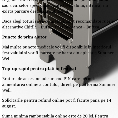
sau a curselor speciale dedicate festivalului, intrucat nu
exista parcare destinata publicului.
Daca alegi totusi sa vii cu masina, sunt recomandate rutele
alternative Chitila – Buftea sau Corbeanca – Buftea.
Puncte de prim ajutor
Mai multe puncte medicale vor fi disponibile in interiorul
festivalului si vor fi marcate pe harta din aplicatia Summer
Well.
Top-up rapid pentru plati i
n festival
Bratara de acces include un cod PIN care permite
alimentarea online a contului, direct pe platforma Summer
Well.
Solicitarile pentru refund online pot fi facute pana pe 14
august.
Suma minima rambursabila online este de 20 lei. Pentru