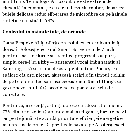
mult timp. Tehnologia AI Ecobubble este extrem de
eficientă în combinație cu ciclul Less Microfiber, deoarece
bulele delicate reduc eliberarea de microfibre de pe hainele
sintetice cu până la 54%.
Controlul în mâinile tale, de oriunde
Gama Bespoke AI îți oferă controlul exact acolo unde îți
dorești. Folosește ecranul Smart Screen viu de 7 inch
pentru a seta ciclurile și a verifica progresul sau pur și
simplu cere-i lui Bixby — asistentul vocal îmbunătățit al
Samsung — să se ocupe de asta pentru tine. Pornește o
spălare cât ești plecat, ajustează setările în timpul ciclului
de pe telefonul tău sau lasă ecosistemul SmartThings să
gestioneze totul fără probleme, ca parte a casei tale
conectate.
Pentru că, în esență, asta își doresc cu adevărat oamenii:
73% dintre ei solicită aparate mai inteligente, bazate pe AI,
iar peste jumătate acordă prioritate eficienței energetice
mai presus de orice. Dispozitivele bazate pe AI oferă exact