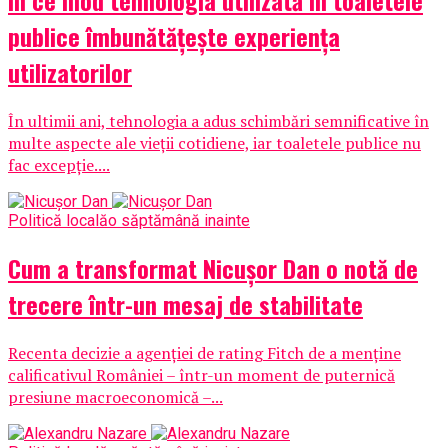
În ce mod tehnologia utilizată în toaletele
publice îmbunătățește experiența
utilizatorilor
În ultimii ani, tehnologia a adus schimbări semnificative în
multe aspecte ale vieții cotidiene, iar toaletele publice nu
fac excepție....
Politică locală
o săptămână inainte
Cum a transformat Nicușor Dan o notă de
trecere într-un mesaj de stabilitate
Recenta decizie a agenției de rating Fitch de a menține
calificativul României – într-un moment de puternică
presiune macroeconomică –...