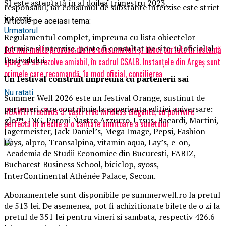
SI este așteptată în al doilea trimestru 2023.
responsabil, iar consumul de substante interzise este strict
interzis.
Articole pe aceiasi tema:
Urmatorul
Regulamentul complet, impreuna cu lista obiectelor
permise si interzise, poate fi consultat pe site-ul oficial al
Tot mai multe procese dintre consumatori și bănci purtate în instanță
festivalului.
ajung să se rezolve amiabil, în cadrul CSALB. Instanțele din Argeș sunt
primele care recomandă, în mod oficial, concilierea
Un festival construit
impreuna cu partenerii sai
Nu ratati
Summer Well 2026 este un festival Orange, sustinut de
parteneri care contribuie la experienta editiei aniversare:
HUAWEI FreeBuds 5: căști true wireless elegante, cu potrivire
glo™, ING, Peroni Nastro Azzurro, Ursus, Bacardi, Martini,
perfectă în ureche și o calitate uimitoare a sunetului
Jagermeister, Jack Daniel’s, Mega Image, Pepsi, Fashion
Days, alpro, Transalpina, vitamin aqua, Lay’s, e-on,
Academia de Studii Economice din Bucuresti, FABIZ,
Bucharest Business School, biciclop, syoss,
InterContinental Athénée Palace, Secom.
Abonamentele sunt disponibile pe summerwell.ro la pretul
de 513 lei. De asemenea, pot fi achizitionate bilete de o zi la
pretul de 351 lei pentru vineri si sambata, respectiv 426.6