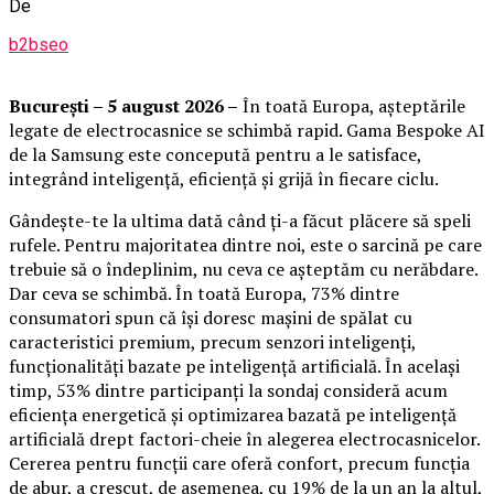
De
b2bseo
București – 5 august 2026 –
În toată Europa, așteptările
legate de electrocasnice se schimbă rapid. Gama Bespoke AI
de la Samsung este concepută pentru a le satisface,
integrând inteligență, eficiență și grijă în fiecare ciclu.
Gândește-te la ultima dată când ți-a făcut plăcere să speli
rufele. Pentru majoritatea dintre noi, este o sarcină pe care
trebuie să o îndeplinim, nu ceva ce așteptăm cu nerăbdare.
Dar ceva se schimbă. În toată Europa, 73% dintre
consumatori spun că își doresc mașini de spălat cu
caracteristici premium, precum senzori inteligenți,
funcționalități bazate pe inteligență artificială. În același
timp, 53% dintre participanți la sondaj consideră acum
eficiența energetică și optimizarea bazată pe inteligență
artificială drept factori-cheie în alegerea electrocasnicelor.
Cererea pentru funcții care oferă confort, precum funcția
de abur, a crescut, de asemenea, cu 19% de la un an la altul,