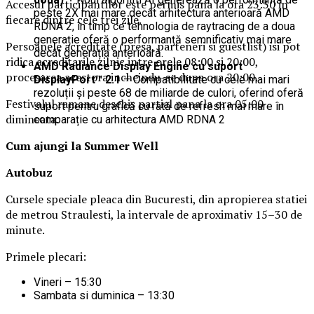
Accesul participantilor este permis pana la ora 23:30 in
peste 2X mai mare decât arhitectura anterioară AMD
fiecare dintre cele trei zile.
RDNA 2, în timp ce tehnologia de raytracing de a doua
generație oferă o performanță semnificativ mai mare
Persoanele acreditate (presa, parteneri si guestlist) isi pot
decât generația anterioară.
ridica acreditarile zilnic intre orele 08:00 si 20:00,
AMD Radiance Display Engine cu suport
procesarea acestora incheindu-se dupa ora 20:00.
DisplayPort™ 2.1
– Compatibilitate cu cele mai mari
rezoluții și peste 68 de miliarde de culori, oferind oferă
Festivalul ramane deschis partial pana la ora 05:00
suport pentru grafică cu rată de refresh mai mare în
dimineata.
comparație cu arhitectura AMD RDNA 2
Cum ajungi la Summer Well
Autobuz
Cursele speciale pleaca din Bucuresti, din apropierea statiei
de metrou Straulesti, la intervale de aproximativ 15–30 de
minute.
Primele plecari:
Vineri – 15:30
Sambata si duminica – 13:30