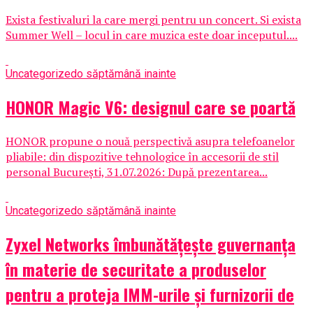
Exista festivaluri la care mergi pentru un concert. Si exista
Summer Well – locul in care muzica este doar inceputul....
Uncategorized
o săptămână inainte
HONOR Magic V6: designul care se poartă
HONOR propune o nouă perspectivă asupra telefoanelor
pliabile: din dispozitive tehnologice în accesorii de stil
personal București, 31.07.2026: După prezentarea...
Uncategorized
o săptămână inainte
Zyxel Networks îmbunătățește guvernanța
în materie de securitate a produselor
pentru a proteja IMM-urile și furnizorii de