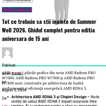
Uncategorized
Tot ce trebuie sa stii inainte de Summer
Well 2026. Ghidul complet pentru editia
aniversara de 15 ani
Publicat
AMD
anunță
plăcile grafice din seria AMD Radeon PRO
acum 5 zile
W7000. AMD Radeon PRO W7900 și AMD Radeon PRO
pe
W7800 sunt construite pe arhitectura de înaltă
performanță și eficiență energetică AMD RDNA 3.
august 5, 2026
Arhitectura AMD RDNA 3 și Chiplet Design –
Noile
De
unități de calcul AMD RDNA 3 împart resursele între
randare, AI și raytracing pentru a oferi cu aproximativ