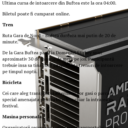
Ultima cursa de intoarcere din Buftea este la ora 04:00.
Biletul poate fi cumparat online.
Tren
Ruta Gara de Nord – Buftea dureaza mai putin de 20 de
minute.
De la Gara Buftea pana la Domeniul Stirbey sunt
aproximativ 30 de minute de mers pe jos. Participantii
trebuie insa sa tina cont ca nu exista trenuri de intoarcere
pe timpul noptii.
Biciclet
a
Cei care aleg transportul alternativ vor gasi o parcare
special amenajata pentru biciclete chiar la intrarea in
festival.
Masina
personal
a
Organizatorii recomanda utilizarea transportului public