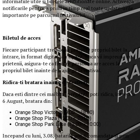
informatiile utile si biletele achizitionate online. Activeaza
notificarile pentru a primi in timp real toate update-urile
importante pe parcursul festivalului.
Biletul de acces
Fiecare participant trebuie sa prezinte propriul bilet la
intrare, in format digital sau tiparit. Daca vii impreuna cu
prietenii, asigura-te ca fiecare persoana are acces la
propriul bilet inainte de a ajunge la festival.
Ridica-t
i br
at
ara
inainte de festival
Daca esti dintre cei mai bine pregatiti, poti ridica, intre 3 si
6 August, bratara din:
Orange Shop Victoriei (9:00 – 18:00)
Orange Shop Plaza (12:00 – 20:00)
Orange Shop Park Lake (12:00 – 20:00)
Incepand cu luni, 3.08, batarile pot fi comandate si prin