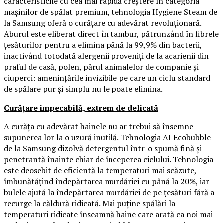
caracteristicile cu cea mai rapidă creștere în categoria
mașinilor de spălat premium, tehnologia Hygiene Steam de
la Samsung oferă o curățare cu adevărat revoluționară.
Aburul este eliberat direct în tambur, pătrunzând în fibrele
țesăturilor pentru a elimina până la 99,9% din bacterii,
inactivând totodată alergenii proveniți de la acarienii din
praful de casă, polen, părul animalelor de companie și
ciuperci: amenințările invizibile pe care un ciclu standard
de spălare pur și simplu nu le poate elimina.
Curățare impecabilă, extrem de delicată
A curăța cu adevărat hainele nu ar trebui să însemne
supunerea lor la o uzură inutilă. Tehnologia AI Ecobubble
de la Samsung dizolvă detergentul într-o spumă fină și
penetrantă înainte chiar de începerea ciclului. Tehnologia
este deosebit de eficientă la temperaturi mai scăzute,
îmbunătățind îndepărtarea murdăriei cu până la 20%, iar
bulele ajută la îndepărtarea murdăriei de pe țesături fără a
recurge la căldură ridicată. Mai puține spălări la
temperaturi ridicate înseamnă haine care arată ca noi mai