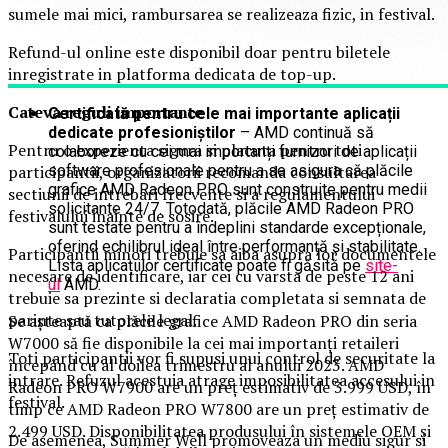
sumele mai mici, rambursarea se realizeaza fizic, in festival.
Refund-ul online este disponibil doar pentru biletele
inregistrate in platforma dedicata de top-up.
Ca
teva reguli importante
Certificată pentru cele mai importante aplicații
dedicate profesioniștilor
– AMD continuă să
Pentru o experienta sigura si placuta pentru toti
colaboreze cu cei mai importanți furnizori de aplicații
participantii, organizatorii recomanda consultarea
software profesionale pentru a se asigura că plăcile
grafice AMD Radeon PRO sunt construite pentru medii
sectiunii de intrebari frecvente si a regulamentului
solicitante 24/7. Totodată, plăcile AMD Radeon PRO
festivalului inainte de sosire.
sunt testate pentru a îndeplini standarde excepționale,
oferind echilibrul ideal între performanță și stabilitate.
Participantii minori trebuie sa aiba asupra lor documentele
Lista aplicațiilor certificate poate fi găsită pe
site-
necesare de identificare, iar cei cu varsta de peste 12 ani
ul
AMD.
trebuie sa prezinte si declaratia completata si semnata de
parinte sau tutorele legal.
Se așteaptă ca plăcile grafice AMD Radeon PRO din seria
W7000 să fie disponibile la cei mai importanți retaileri
Toti participantii vor fi supusi unui control de securitate la
începând cu al doilea trimestru al anului 2023. AMD
intrare. Refuzul acestuia atrage imposibilitatea accesului in
Radeon PRO W7900 are un preț estimativ de 3.999 USD, în
festival.
timp ce AMD Radeon PRO W7800 are un preț estimativ de
2.499 USD. Disponibilitatea produsului în sistemele OEM și
De asemenea, Summer Well promoveaza un mediu sigur si