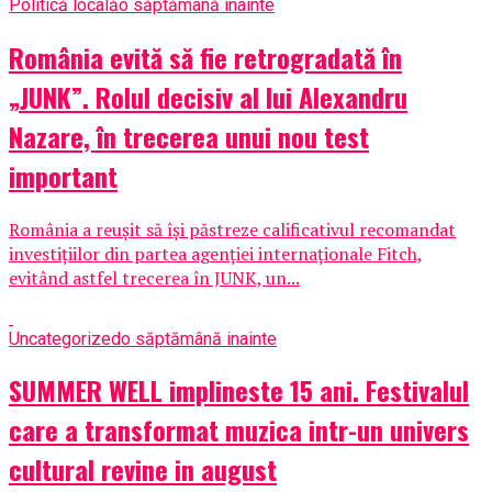
Politică locală
o săptămână inainte
România evită să fie retrogradată în
„JUNK”. Rolul decisiv al lui Alexandru
Nazare, în trecerea unui nou test
important
România a reușit să își păstreze calificativul recomandat
investițiilor din partea agenției internaționale Fitch,
evitând astfel trecerea în JUNK, un...
Uncategorized
o săptămână inainte
SUMMER WELL implineste 15 ani. Festivalul
care a transformat muzica intr-un univers
cultural revine in august