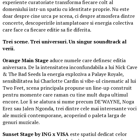
experiente curatoriate transforma fiecare colt al
domeniului intr-un spatiu cu identitate proprie. Nu este
doar despre cine urca pe scena, ci despre atmosfera dintre
concerte, descoperirile intamplatoare si energia colectiva
care face ca fiecare editie sa fie diferita.
Trei scene. Trei universuri. Un singur soundtrack al
verii.
Orange Main Stage
aduce numele care definesc editia
aniversara. De la intensitatea inconfundabila a lui Nick Cave
& The Bad Seeds la energia exploziva a Palaye Royale,
sensibilitatea lui Charlotte Cardin si vibe-ul cinematic al lui
Two Feet, scena principala propune un line-up construit
pentru momente care raman cu tine mult dupa ultimul
encore. Lor li se alatura si nume precum DE’WAYNE, Noga
Erez sau Jalen Ngonda, trei dintre cele mai interesante voci
ale muzicii contemporane, acoperind o paleta larga de
genuri muzicale.
Sunset Stage by ING x VISA
este spatiul dedicat celor