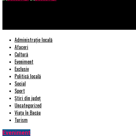
Bacau AZI
Focar de infectie la cea mai mare escrocherie imobiliară din istor
Administrație locală
Afaceri
Cultură
Eveniment
Exclusiv
Politică locală
Social
Sport
Știri din județ
Uncategorized
Viața în Bacău
Turism
Eveniment