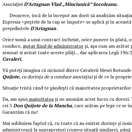
Asociației
D’Artagnan
Vlad „Minciunică” Socoleanu.
Deoarece, încă de la început am dorit să analizăm situați
Expresia <peștele de la cap se împute> se aplică și în această
președintele
D’Artagnan
.
Orice sumă a unui contract încheiat, orice punere în plată, 
conduce,
ajutat fiind de administrator
și, așa cum am arătat p
semnat si avizat toate aceste plăți… dar aplicarea Legii 196/2
Cavaleri.
Vă puteți imagina că niciunul dintre Cavalerii Mesei Rotunde 
Quijote,
cu dorința de a conduce asociația)
și de ce la propri
Situație tristă când te gândești că majoritatea proprietarilo
Da, am spus
majoritatea
și ne asumăm acest lucru cu dovezi. V
cei 3
Don Quijote
de la Mancha
, care arătau pe lege ce se î
Garantăm că nu!
Mai subliniem faptul că, cu toate că au existat dorințe și ins
administrează la supraprețuri (cumva situații similare), până