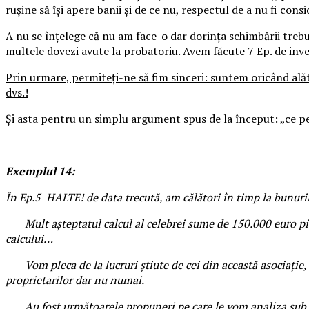
rușine să își apere banii și de ce nu, respectul de a nu fi co
A nu se înțelege că nu am face-o dar dorința schimbării trebuie
multele dovezi avute la probatoriu. Avem făcute 7 Ep. de invest
Prin urmare, permiteți-ne să fim sinceri: suntem oricând ală
dvs.!
Și asta pentru un simplu argument spus de la început: „ce pentr
Exemplul 14:
În Ep.5 HALTE! de data trecută, am călători în timp la bunuri
Mult așteptatul calcul al celebrei sume de 150.000 euro pierduț
calcului…
Vom pleca de la lucruri știute de cei din această asociație,
proprietarilor dar nu numai.
Au fost următoarele propuneri pe care le vom analiza sub a