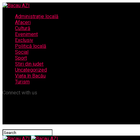
Administrație locală
Afaceri
Cultură
Eveniment
Exclusiv
Politică locală
Social
Sport
Știri din județ
Uncategorized
Viața în Bacău
Turism
Connect with us