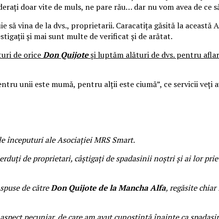
nsiderați doar vite de muls, ne pare rău… dar nu vom avea de ce 
 să vina de la dvs., proprietarii. Caracatița găsită la această A
igații și mai sunt multe de verificat și de arătat.
turi de orice
Don Quijote
și luptăm alături de dvs. pentru afla
u unii este mumă, pentru alții este ciumă”, ce servicii veți avea
le începuturi ale Asociației MRS Smart.
i de proprietari, câștigați de spadasinii noștri și ai lor priete
 spuse de către
Don Quijote
de la Mancha Alfa
, regăsite chia
spect pecuniar, de care am avut cunoștință
înainte ca spadasin