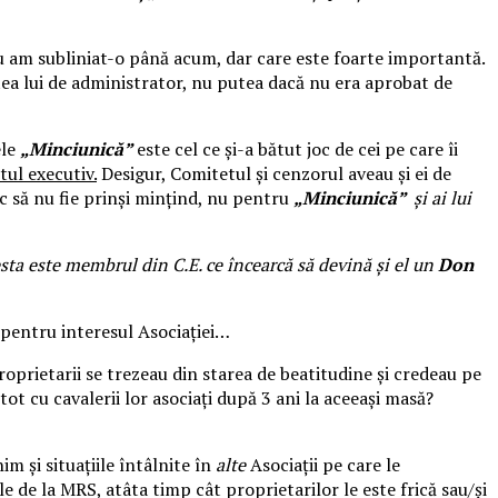
nu am subliniat-o până acum, dar care este foarte importantă.
tea lui de administrator, nu putea dacă nu era aprobat de
ele
„Minciunică”
este cel ce și-a bătut joc de cei pe care îi
ul executiv.
Desigur, Comitetul și cenzorul aveau și ei de
sc să nu fie prinși mințind, nu pentru
„Minciunică”
și ai lui
esta este membrul din C.E. ce încearcă să devină și el un
Don
t pentru interesul Asociației…
oprietarii se trezeau din starea de beatitudine și credeau pe
tot cu cavalerii lor asociați după 3 ani la aceeași masă?
im și situațiile întâlnite în
alte
Asociații pe care le
 de la MRS, atâta timp cât proprietarilor le este frică sau/și