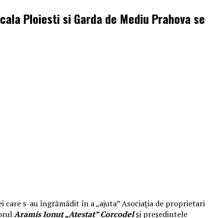
Locala Ploiesti si Garda de Mediu Prahova se
care s-au îngrămădit în a „ajuta” Asociația de proprietari
orul
Aramis Ionuț „Atestat” Corcodel
și președintele