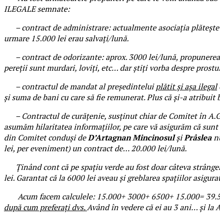
ILEGALE semnate:
– contract de administrare: actualmente asociația plătește a
urmare 15.000 lei erau salvați/lună.
– contract de odorizante: aprox. 3000 lei/lună, propunerea a f
pereții sunt murdari, loviți, etc… dar știți vorba despre prostul
– contractul de mandat al președintelui
plătit și așa ilegal
și suma de bani cu care să fie remunerat. Plus că și-a atribuit ba
– Contractul de curățenie, susținut chiar de Comitet în A.G.P.
asumăm hilaritatea informațiilor, pe care vă asigurăm că sunt r
din Comitet conduși de
D’Artagnan Mincinosul
și
Prâslea
nu
lei, per eveniment) un contract de… 20.000 lei/lună.
Ținând cont că pe spațiu verde au fost doar câteva strângeri de
lei. Garantat că la 6000 lei aveau și greblarea spațiilor asigu
Acum facem calculele: 15.000+ 3000+ 6500+ 15.000= 39.500 
după cum preferați dvs.
Având în vedere că ei au 3 ani… și la 