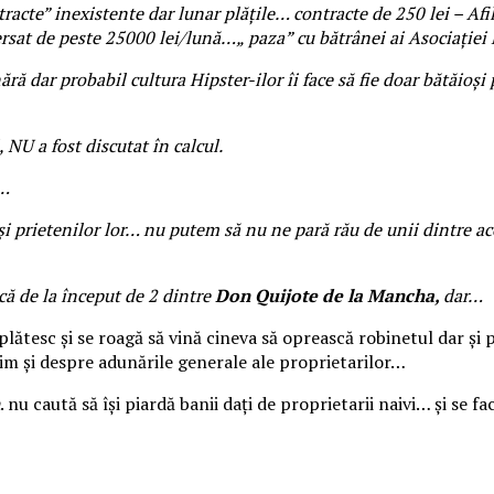
” inexistente dar lunar plățile… contracte de 250 lei – Afili
rsat de peste 25000 lei/lună…„ paza” cu bătrânei ai Asociați
 dar probabil cultura Hipster-ilor îi face să fie doar bătăioș
NU a fost discutat în calcul.
d…
rietenilor lor… nu putem să nu ne pară rău de unii dintre aceșt
că de la început de 2 dintre
Don Quijote
de la Mancha,
dar…
plătesc și se roagă să vină cineva să oprească robinetul dar și p
bim și despre adunările generale ale proprietarilor…
. nu caută să își piardă banii dați de proprietarii naivi… și se 