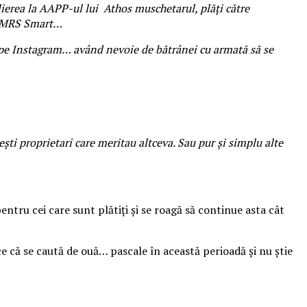
erea la AAPP-ul lui Athos muschetarul, plăți către
ei MRS Smart…
i pe Instagram… având nevoie de bătrânei cu armată să se
i proprietari care meritau altceva. Sau pur și simplu alte
entru cei care sunt plătiți și se roagă să continue asta cât
face că se caută de ouă… pascale în această perioadă și nu știe