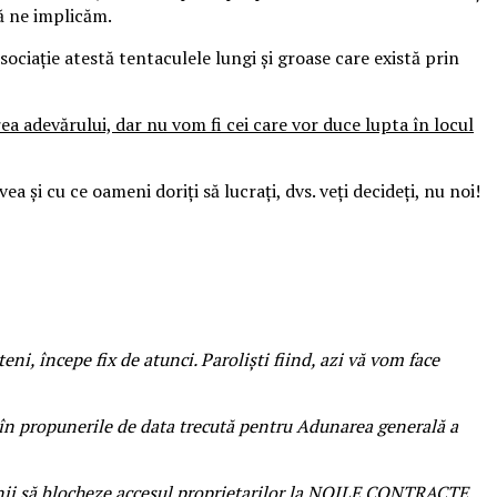
să ne implicăm.
sociație atestă tentaculele lungi și groase care există prin
rea adevărului, dar nu vom fi cei care vor duce lupta în locul
 și cu ce oameni doriți să lucrați, dvs. veți decideți, nu noi!
ni, începe fix de atunci. Paroliști fiind, azi vă vom face
r în propunerile de data trecută pentru Adunarea generală a
ii să blocheze accesul proprietarilor
la NOILE CONTRACTE