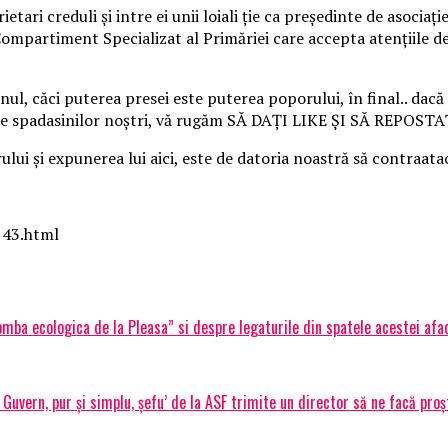
rietari creduli și intre ei unii loiali ție ca președinte de asoci
Compartiment Specializat al Primăriei care accepta atențiile d
ul, căci puterea presei este puterea poporului, în final.. dac
eștile spadasinilor noștri, vă rugăm SĂ DAȚI LIKE ȘI SĂ REP
ului și expunerea lui aici, este de datoria noastră să contraat
143.html
omba ecologica de la Pleasa” si despre legaturile din spatele acestei afa
uvern, pur și simplu, șefu’ de la ASF trimite un director să ne facă proșt