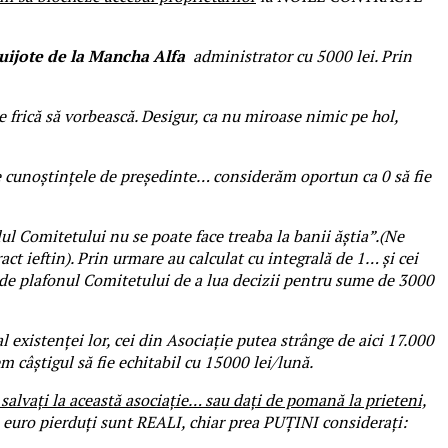
uijote
de la Mancha Alfa
administrator cu 5000 lei. Prin
 frică să vorbească. Desigur, ca nu miroase nimic pe hol,
te cunoștințele de președinte… considerăm oportun ca 0 să fie
ul Comitetului nu se poate face treaba la banii ăștia”.(Ne
ct ieftin). Prin urmare au calculat cu integrală de 1… și cei
 de plafonul Comitetului de a lua decizii pentru sume de 3000
 existenței lor, cei din Asociație putea strânge de aici 17.000
 câștigul să fie echitabil cu 15000 lei/lună.
salvați la această asociație… sau dați de pomană la prieteni,
0 euro pierduți sunt REALI, chiar prea PUȚINI considerați: