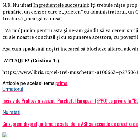
N.R. Nu uitați
Ingredientele succesului
: Iți trebuie niște prop
primărie, un cenzor care e „prieten” cu administratorul, un 
treaba să „meargă ca unsă”.
Vă mulțumim pentru asta și ne-am gândit să vă cerem sprijin
cu ale noastre concluzii și cu expunerea acestora, cu pov
Așa cum spadasinii noștri încearcă să blocheze aflarea adevăr
ATTAQUE! (Cristina T.).
https://www.libris.ro/cei-trei-muschetari-a106663–p27506
Articole pe aceiasi tema:
prima
Urmatorul
Incisiv de Prahova a sesizat Parchetul European (EPPO) cu privire la “B
Nu ratati
Cu suprem dispret, in timp ce sefu’ de la ASF se ascunde de presă și de G