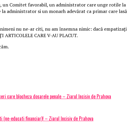
ație, un Comitet favorabil, un administrator care unge rotile la
e la administrator si un monarh adevărat ca primar care lasă
ă nimeni nu ne-ar citi, nu am însemna nimic: dacă empatizați
OSTAȚI ARTICOLELE CARE V-AU PLACUT.
acăm.
ceri care blocheza dosarele penale – Ziarul Incisiv de Prahova
i (ne-educati financiar)! – Ziarul Incisiv de Prahova