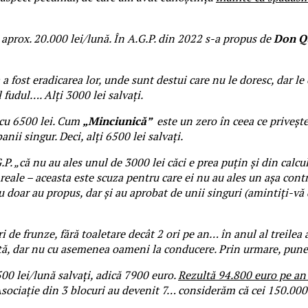
prox. 20.000 lei/lună. În A.G.P. din 2022 s-a propus de
Don Q
ost eradicarea lor, unde sunt destui care nu le doresc, dar le e
 fudul…. Alți 3000 lei salvați.
cu 6500 lei. Cum
„Minciunică”
este un zero în ceea ce priveș
nii singur. Deci, alți 6500 lei salvați.
 „că nu au ales unul de 3000 lei căci e prea puțin și din calcul
eale – aceasta este scuza pentru care ei nu au ales un așa contra
 doar au propus, dar și au aprobat de unii singuri (amintiți-vă
 frunze, fără toaletare decât 2 ori pe an… în anul al treilea al
rată, dar nu cu asemenea oameni la conducere. Prin urmare, punem
lei/lună salvați, adică 7900 euro.
Rezultă 94.800 euro pe an 
Asociație din 3 blocuri au devenit 7… considerăm că cei 150.00