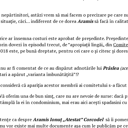
a nepărtinitori, astăzi vrem să mai facem o precizare pe care 
 situație, căci… indiferent de ce dorea
Aramis
să facă în calita
orice ar însemna costuri este aprobat de președinte. Președint
rin dovezi în episodul trecut, de ”apropiații lingăi„ din
Comitet
018 este, pe bună dreptate, pentru cei care o și citesc și dore
nu ar fi comentat de ce au dispărut adnotările lui
Prâslea
(ac
etari a apărut „varianta îmbunătățită”!?
r consideră că apariția acestor membrii ai comitetului s-a făcu
ă oferim una de bun simț, care nu are nevoie de surse: dacă pr
ntâmplă la ei în condominium, mai erau aici acești spadasini cu 
istențe ca despre
Aramis Ionuț „Atestat” Corcodel
să îi pomen
 nu vor existe mai multe documente așa cum le publicăm pe cele