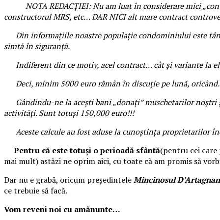
NOTA REDACȚIEI: Nu am luat în considerare mici „contracte
constructorul MRS, etc… DAR NICI alt mare contract controve
Din informațiile noastre populație condominiului este tânără
simtă în siguranță.
Indiferent din ce motiv, acel contract… cât și variante la el, 
Deci, minim 5000 euro rămân în discuție pe lună, oricân
Gândindu-ne la acești bani „donați” muschetarilor noștri și p
activități. Sunt totuși 150,000 euro!!!
Aceste calcule au fost aduse la cunoștința proprietarilor în
Pentru că este totuși o perioadă sfântă
(pentru cei care 
mai mult) astăzi ne oprim aici, cu toate că am promis să vor
Dar nu e grabă, oricum președintele
Mincinosul D’Artagnan
ce trebuie să facă.
Vom reveni noi cu amănunte…