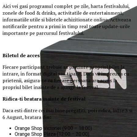
Aici vei gasi programul complet pe zile, harta festivalului,
zonele de food & drinks, activitatile de entertainment,
informatiile utile si biletele achizitionate online. Activeaza
notificarile pentru a primi in timp real toate update-urile
importante pe parcursul festivalului.
Biletul de acces
Fiecare participant trebuie sa prezinte propriul bilet la
intrare, in format digital sau tiparit. Daca vii impreuna cu
prietenii, asigura-te ca fiecare persoana are acces la
propriul bilet inainte de a ajunge la festival.
Ridica-t
i br
at
ara
inainte de festival
Daca esti dintre cei mai bine pregatiti, poti ridica, intre 3 si
6 August, bratara din:
Orange Shop Victoriei (9:00 – 18:00)
Orange Shop Plaza (12:00 – 20:00)