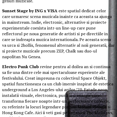
genuri muzicale.
Sunset Stage by ING x VISA
este spatiul dedicat celor
care urmaresc scena muzicala inainte ca aceasta sa ajunga
in mainstream. Indie, electronic, alternative si proiecte
experimentale coexista intr-un line-up care pune
reflectorul pe noua generatie de artisti si pe directiile in
care se indreapta muzica internationala. Pe aceasta scena
va urca si 2hollis, fenomenul alternativ al noii generatii, dar
si proiecte muzicale precum ZEP, Chalk sau duo-ul
napolitan Nu Genea.
Electro Punk Club
revine pentru al doilea an si continua
sa fie una dintre cele mai spectaculoase experiente ale
festivalului. Creat impreuna cu colectivul Space Objekt,
spatiul functioneaza ca un club imersiv inspirat de estetica
underground a Los Angeles-ului anilor ’70. Fatade neon,
instalatii vizuale, electronica, punk si o energie care
transforma fiecare noapte intr-un performance colectiv,
cu referinte la locuri legendare precum Madam Wong’s si
Hong Kong Cafe. Aici ii veti gasi pe britanicii The Molotovs,