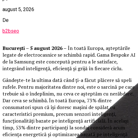
august 5, 2026
De
b2bseo
București – 5 august 2026 –
În toată Europa, așteptările
legate de electrocasnice se schimbă rapid. Gama Bespoke AI
de la Samsung este concepută pentru a le satisface,
integrând inteligență, eficiență și grijă în fiecare ciclu.
Gândește-te la ultima dată când ți-a făcut plăcere să speli
rufele. Pentru majoritatea dintre noi, este o sarcină pe care
trebuie să o îndeplinim, nu ceva ce așteptăm cu nerăbdare.
Dar ceva se schimbă. În toată Europa, 73% dintre
consumatori spun că își doresc mașini de spălat cu
caracteristici premium, precum senzori inteligenți,
funcționalități bazate pe inteligență artificială. În același
timp, 53% dintre participanți la sondaj consideră acum
eficiența energetică și optimizarea bazată pe inteligență