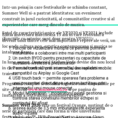
Intr-un peisaj in care festivalurile se schimba constant,
Summer Well si-a pastrat identitatea: un eveniment
construit in jurul curiozitatii, al comunitatilor creative si al
experientelor care merg dincolo de muzica.
Setul de caracteristici unice ale VP2020 si VP2021 include
Editia aniversara marcheaza 15 ani in care festivalul a
(functiile cu asterisc sunt doar pentru VP2021):
devenit unul dintre cele mai importante repere ale verii, un
loc unde cultura pop, estetica contemporana si muzica se
Functie de vizualizare multipla ce permite pornirea
intalnesc firesc.
instantanee a colaborarii intre mai multi participanti
Un switch BYOD pentru prezentari cu capacitate de
In luna august, Domeniul Stirbey Voda devine din nou locul
sustinere wireless a prezentarilor
in care soundtrack-ul verii se asculta, dar mai ales se
Permite controlul prin intermediul unei aplicatii mobile:
traieste.
compatibil cu Airplay si Google Cast
USB touch back — permite operarea fara probleme a
Programul complet si detaliile logistice sunt disponibile pe
unei prezentari direct de pe un ecran tactil sau prin
intermediul unui mouse conectat
site-ul oficial
www.summerwell.ro
si pe pagina de
Modul Moderation – moderatorul poate gestiona si
Instagram a festivalului @summerwellfest.
controla starea conexiunii membrilor echipei si
continutul AV afisat
Summer Well 2026
este un festival Orange, sustinut de o
Iesirea audio de 3,5 mm imbunatateste experienta
serie de parteneri care dau forma si vibe universului
audio-vizuala
festivalului: glo™, ING, Peroni Nastro Azzurro, Ursus,