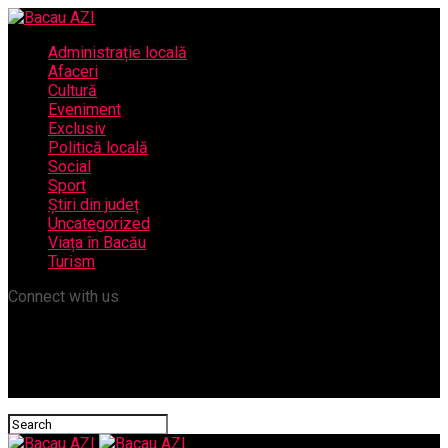
Administrație locală
Afaceri
Cultură
Eveniment
Exclusiv
Politică locală
Social
Sport
Știri din județ
Uncategorized
Viața în Bacău
Turism
Connect with us