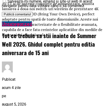
Salvează-mi numele, emailul și site-ul web în acest
AV/IT si de sisteme complete de administrare, anunta
navigator pentru data viitoare când o să comentez.
lansarea a doua noi switch-uri wireless de prezentare 4K
pentru solutii BYOD (Bring Your Own Device), perfect
adaptate pentru spatii de toate dimensiunile. Aceste noi
Uncategorized
switch-uri sunt caracterizate de o flexibilitate avansata,
capabila de a face fata cerintelor aplicatiilor din mediile de
Tot ce trebuie sa stii inainte de Summer
companie si educationale.
Well 2026. Ghidul complet pentru editia
aniversara de 15 ani
Publicat
acum 4 zile
pe
august 5, 2026