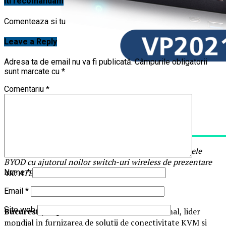
Iti recomandam
Comenteaza si tu
Leave a Reply
Adresa ta de email nu va fi publicată.
Câmpurile obligatorii
sunt marcate cu
*
Comentariu
*
ATEN faciliteaza colaborarea eficienta a echipamentele
BYOD cu ajutorul noilor switch-uri wireless de prezentare
4K: ATEN PresentON™ VP2020 si VP2021
Nume
*
Email
*
Site web
Bucuresti,
4 aprilie 2023
–
ATEN International, lider
mondial in furnizarea de solutii de conectivitate KVM si