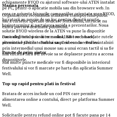
echipamente BYOD cu ajutorul software-ului ATEN instalat
Masina
personal
a
pe PC, printr-o aplicatie mobila sau din browsere web. In
ceea ce priveste birourile companiilor orientate spre BYOD,
Organizatorii recomanda utilizarea transportului public
lucratorii au nevoie de un loc pentru discutii scurte,
sau a curselor speciale dedicate festivalului, intrucat nu
brainstorming si partajarea rapida a prezentarilor. Noua
exista parcare destinata publicului.
solutie BYOD wireless de la ATEN va pune la dispozitie
Daca alegi totusi sa vii cu masina, sunt recomandate rutele
controlul total prin intermediul USB touch back,
alternative Chitila – Buftea sau Corbeanca – Buftea.
permitand prezentatorului sa preia conducerea in intalniri
prin intermediul unui mouse sau a unui ecran tactil si sa fie
Puncte de prim ajutor
mai eficient fara a fi nevoie sa se deplaseze pentru a accesa
dispozitivele.
Mai multe puncte medicale vor fi disponibile in interiorul
festivalului si vor fi marcate pe harta din aplicatia Summer
Well.
Top-up rapid pentru plati i
n festival
Bratara de acces include un cod PIN care permite
alimentarea online a contului, direct pe platforma Summer
Well.
Solicitarile pentru refund online pot fi facute pana pe 14