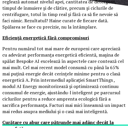
reglează automat nivelul apei, cantitatea de detergent,
timpul de înmuiere și de clătire, precum și ciclurile de
centrifugare, totul în timp real și fără ca să fie nevoie să
faci nimic. Rezultatul? Haine curate de fiecare dată.
Spălarea se face cu precizie, nu la întâmplare.
Eficiență energetică fără compromisuri
Pentru numărul tot mai mare de europeni care apreciază
cu adevărat performanța energetică eficientă, mașina de
spălat Bespoke AI excelează în aspectele care contează cel
mai mult. Cel mai recent model consumă cu până la 65%
mai puțină energie decât cerințele minime pentru o clasă
energetică A. Prin intermediul aplicației SmartThings ,
modul AI Energy monitorizează și optimizează continuu
consumul de energie, ajustându-l inteligent pe parcursul
ciclurilor pentru a reduce amprenta ecologică fără a
sacrifica performanța. Facturi mai mici înseamnă un impact
mai redus asupra mediului și o casă mai inteligentă.
Curățare cu abur care pătrunde mai adânc decât la