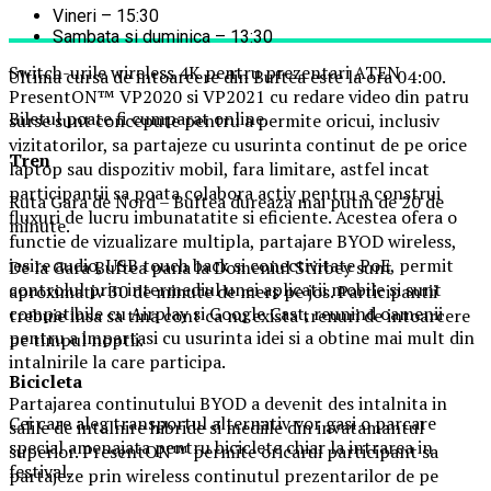
Vineri – 15:30
Sambata si duminica – 13:30
Switch-urile wireless 4K pentru prezentari ATEN
Ultima cursa de intoarcere din Buftea este la ora 04:00.
PresentON™ VP2020 si VP2021 cu redare video din patru
Biletul poate fi cumparat online.
surse sunt concepute pentru a permite oricui, inclusiv
vizitatorilor, sa partajeze cu usurinta continut de pe orice
Tren
laptop sau dispozitiv mobil, fara limitare, astfel incat
participantii sa poata colabora activ pentru a construi
Ruta Gara de Nord – Buftea dureaza mai putin de 20 de
fluxuri de lucru imbunatatite si eficiente. Acestea ofera o
minute.
functie de vizualizare multipla, partajare BYOD wireless,
iesire audio, USB touch back si conectivitate PoE, permit
De la Gara Buftea pana la Domeniul Stirbey sunt
controlul prin intermediul unei aplicatii mobile si sunt
aproximativ 30 de minute de mers pe jos. Participantii
compatibile cu Airplay si Google Cast, reunind oamenii
trebuie insa sa tina cont ca nu exista trenuri de intoarcere
pentru a impartasi cu usurinta idei si a obtine mai mult din
pe timpul noptii.
intalnirile la care participa.
Biciclet
a
Partajarea continutului BYOD a devenit des intalnita in
Cei care aleg transportul alternativ vor gasi o parcare
salile de intalnire hibride si mediile din invatamantul
special amenajata pentru biciclete chiar la intrarea in
superior. PresentON™ permite oricarui participant sa
festival.
partajeze prin wireless continutul prezentarilor de pe