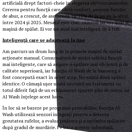
artificială drept factori-cheie în alegerea electrocasnicelor.
Cererea pentru funcții care oferă confort, precum funcția
de abur, a crescut, de asemenea, cu 19% de la un an la altul,
între 2024 și 2025. Mesajul este clar: oamenii nu vor doar o
mașină de spălat. Ei vor un mod mai inteligent de a trăi.
Inteligență care se adaptează la tine
Am parcurs un drum lung de la primele mașini de spălat
acționate manual. Consumatorii de astăzi solicită funcții
mai inteligente, care să asigure o spălare mai eficientă și de
calitate superioară, iar funcția AI Wash de la Samsung a
fost concepută exact în acest scop. Nu există două spălări
identice. O cămașă ușor uzată necesită un tratament cu
totul diferit față de un echipament sportiv plin de noroi, iar
AI Wash înțelege acest lucru.
În loc să se bazeze pe programe prestabilite, funcția AI
Wash utilizează senzori integrați pentru a detecta
greutatea rufelor, a evalua țesătura și a optimiza spălarea
după gradul de murdărie. Pe baza acestor informații,