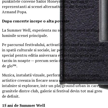
punkistele coreene Sailor Honeymoon, precum si
reprezentanti ai scenei alternative locale, Getchoo si
Armand Popa.
Dupa concerte incepe o alta poveste
La Summer Well, experienta nu se opreste cand se sting
luminile scenei principale.
Pe parcursul festivalului, activarile de brand se transforma
in spatii culturale si sociale, iar petrecerile curatoriate
special pentru editia aniversara extind experienta pana
tarziu in noapte — precum seria de afterparty-uri gazduite
de glo™.
Muzica, instalatii vizuale, performance-uri si interventii
artistice creeaza in fiecare seara un nou context de
intalnire si explorare, intr-un playground urban in care
granitele dintre club, galerie si festival devin tot mai greu
de definit.
15 ani de Summer Well