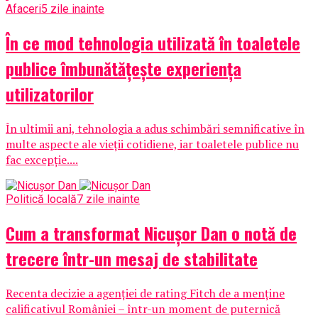
Afaceri
5 zile inainte
În ce mod tehnologia utilizată în toaletele
publice îmbunătățește experiența
utilizatorilor
În ultimii ani, tehnologia a adus schimbări semnificative în
multe aspecte ale vieții cotidiene, iar toaletele publice nu
fac excepție....
Politică locală
7 zile inainte
Cum a transformat Nicușor Dan o notă de
trecere într-un mesaj de stabilitate
Recenta decizie a agenției de rating Fitch de a menține
calificativul României – într-un moment de puternică