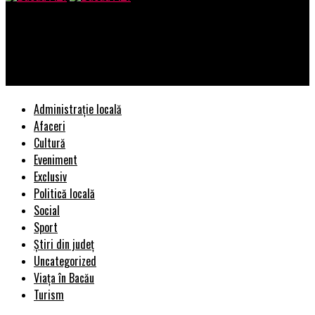
Bacau AZI
Noile solutii wireless BYOD de la ATEN – potrivite pentru orice
aplicatie corporate sau educationala
Administrație locală
Afaceri
Cultură
Eveniment
Exclusiv
Politică locală
Social
Sport
Știri din județ
Uncategorized
Viața în Bacău
Turism