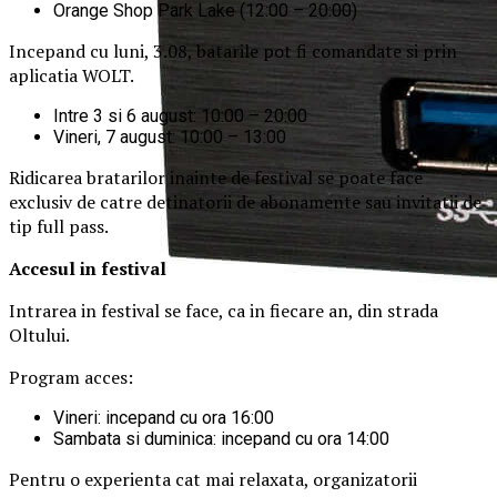
Orange Shop Park Lake (12:00 – 20:00)
Incepand cu luni, 3.08, batarile pot fi comandate si prin
aplicatia WOLT.
Intre 3 si 6 august: 10:00 – 20:00
Vineri, 7 august: 10:00 – 13:00
Ridicarea bratarilor inainte de festival se poate face
exclusiv de catre detinatorii de abonamente sau invitatii de
tip full pass.
Accesul i
n festival
Intrarea in festival se face, ca in fiecare an, din strada
Oltului.
Program acces:
Vineri: incepand cu ora 16:00
Sambata si duminica: incepand cu ora 14:00
Pentru o experienta cat mai relaxata, organizatorii