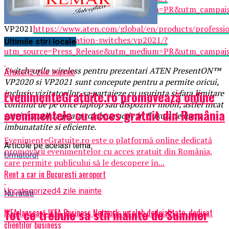
utm_source=Press_Release&utm_medium=PR&utm_campai
VP2021
https://www.aten.com/global/en/products/professio
audiovideo/presentation-switches/vp2021/?
Ultimile stiri locale
utm_source=Press_Release&utm_medium=PR&utm_campai
Switch-urile wireless pentru prezentari ATEN PresentON™
Afaceri
2 zile inainte
VP2020 si VP2021 sunt concepute pentru a permite oricui,
EvenimenteGratuite.ro promovează online
inclusiv vizitatorilor, sa partajeze cu usurinta si fara limitare
continut de pe orice laptop sau dispozitiv mobil, astfel incat
evenimentele cu acces gratuit din România
participantii sa poata colabora activ in fluxuri de lucru
imbunatatite si eficiente.
EvenimenteGratuite.ro este o platformă online dedicată
Articole pe aceiasi tema:
promovării evenimentelor cu acces gratuit din România,
Urmatorul
care permite publicului să le descopere în...
Rent a car in Bucuresti aeroport
Uncategorized
4 zile inainte
Nu ratati
Tot ce trebuie sa stii inainte de Summer
IKEA lansează IKEA Business Network: un club de loialitate, dedicat
clienților business