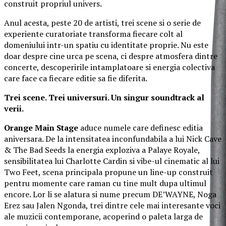
construit propriul univers.
Anul acesta, peste 20 de artisti, trei scene si o serie de
experiente curatoriate transforma fiecare colt al
domeniului intr-un spatiu cu identitate proprie. Nu este
doar despre cine urca pe scena, ci despre atmosfera dintre
concerte, descoperirile intamplatoare si energia colectiva
care face ca fiecare editie sa fie diferita.
Trei scene. Trei universuri. Un singur soundtrack al
verii.
Orange Main Stage
aduce numele care definesc editia
aniversara. De la intensitatea inconfundabila a lui Nick Cave
& The Bad Seeds la energia exploziva a Palaye Royale,
sensibilitatea lui Charlotte Cardin si vibe-ul cinematic al lui
Two Feet, scena principala propune un line-up construit
pentru momente care raman cu tine mult dupa ultimul
encore. Lor li se alatura si nume precum DE’WAYNE, Noga
Erez sau Jalen Ngonda, trei dintre cele mai interesante voci
ale muzicii contemporane, acoperind o paleta larga de