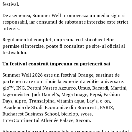
festival.
De asemenea, Summer Well promoveaza un mediu sigur si
responsabil, iar consumul de substante interzise este strict
interzis.
Regulamentul complet, impreuna cu lista obiectelor
permise si interzise, poate fi consultat pe site-ul oficial al
festivalului.
Un festival construit
impreuna cu partenerii sai
Summer Well 2026 este un festival Orange, sustinut de
parteneri care contribuie la experienta editiei aniversare:
glo™, ING, Peroni Nastro Azzurro, Ursus, Bacardi, Martini,
Jagermeister, Jack Daniel’s, Mega Image, Pepsi, Fashion
Days, alpro, Transalpina, vitamin aqua, Lay’s, e-on,
Academia de Studii Economice din Bucuresti, FABIZ,
Bucharest Business School, biciclop, syoss,
InterContinental Athénée Palace, Secom.
Abonamentele sunt disponibile pe summerwell.ro la pretul