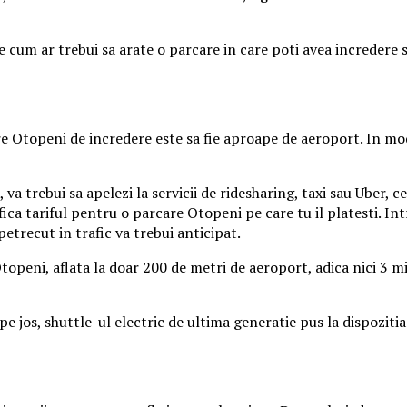
e cum ar trebui sa arate o parcare in care poti avea incredere s
e Otopeni de incredere este sa fie aproape de aeroport. In mod
a trebui sa apelezi la servicii de ridesharing, taxi sau Uber, c
ifica tariful pentru o parcare Otopeni pe care tu il platesti. In
etrecut in trafic va trebui anticipat.
openi, aflata la doar 200 de metri de aeroport, adica nici 3 min
e jos, shuttle-ul electric de ultima generatie pus la dispozitia 