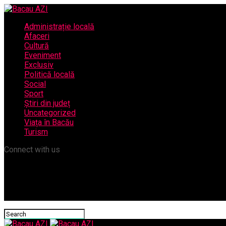
Administrație locală
Afaceri
Cultură
Eveniment
Exclusiv
Politică locală
Social
Sport
Știri din județ
Uncategorized
Viața în Bacău
Turism
Connect with us