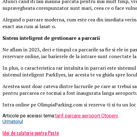
Atunci cand iti lasi masina parcata pentru mai mult timp, vrei 
supravegheata corespunzator sunt mari, ceea ce o face vulner
Alegand o parcare moderna, cum este cea din imediata vecinata
exact asa cum ai lasat-o.
Sistem inteligent de gestionare a parcarii
Ne aflam in 2023, deci e timpul ca parcarile sa fie si ele in 
rezervare online, iar barierele de la intrare sunt conectate la
In plus, o caracteristica rar intalnita in parcari este sistemu
sistemul inteligent ParkEyes, iar acesta te va ghida spre locu
Acestea sunt doar cateva dintre lucrurile pe care ar trebui sa l
pentru parcarea ce tocmai a fost inaugurata langa aeroport
Intra online pe OlimpiaParking.com si rezerva-ti si tu un lo
Articole pe aceiasi tema:
tarif parcare aeroport Otopeni
Urmatorul
Idei de calatorie pentru Paste