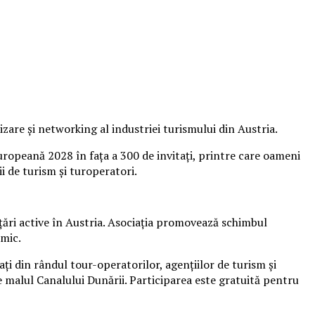
are și networking al industriei turismului din Austria.
ropeană 2028 în fața a 300 de invitați, printre care oameni
i de turism și turoperatori.
 țări active în Austria. Asociația promovează schimbul
omic.
ți din rândul tour-operatorilor, agențiilor de turism și
pe malul Canalului Dunării. Participarea este gratuită pentru