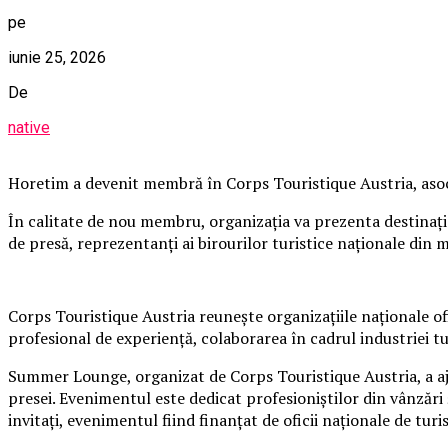
pe
iunie 25, 2026
De
native
Horetim a devenit membră în Corps Touristique Austria, asoci
În calitate de nou membru, organizația va prezenta destinaț
de presă, reprezentanți ai birourilor turistice naționale din 
Corps Touristique Austria reunește organizațiile naționale of
profesional de experiență, colaborarea în cadrul industriei t
Summer Lounge, organizat de Corps Touristique Austria, a ajun
presei. Evenimentul este dedicat profesioniștilor din vânzări 
invitați, evenimentul fiind finanțat de oficii naționale de tur