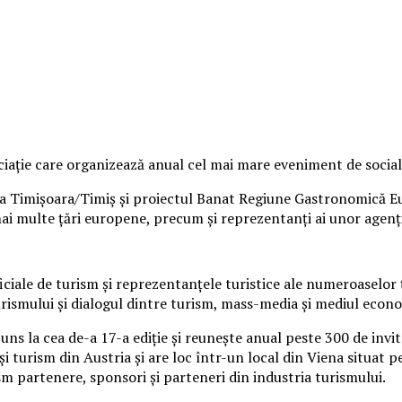
ație care organizează anual cel mai mare eveniment de socializ
ia Timișoara/Timiș și proiectul Banat Regiune Gastronomică Eu
mai multe țări europene, precum și reprezentanți ai unor agenți
iciale de turism și reprezentanțele turistice ale numeroaselor
urismului și dialogul dintre turism, mass-media și mediul econ
s la cea de-a 17-a ediție și reunește anual peste 300 de invita
și turism din Austria și are loc într-un local din Viena situat 
ism partenere, sponsori și parteneri din industria turismului.