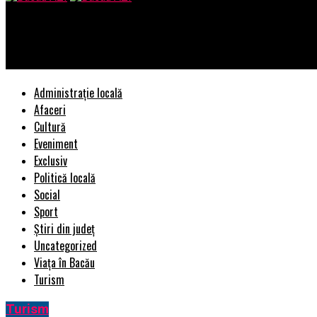
Bacau AZI
Afla ce facilitati justifica tariful pentru o parcare aeroport Ot
Administrație locală
Afaceri
Cultură
Eveniment
Exclusiv
Politică locală
Social
Sport
Știri din județ
Uncategorized
Viața în Bacău
Turism
Turism