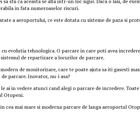
sa stii ca aceasta se afla intr-un loc sigur. Daca o lasi, de exe
abila in fata numeroaselor riscuri.
te a aeroportului, ce este dotata cu sisteme de paza si protect
pas cu evolutia tehnologica. O parcare in care poti avea increde
 sistemul de repartizare a locurilor de parcare.
l modern de monitorizare, care te poate ajuta sa iti gasesti mas
l de parcare. Inovator, nu-i asa?
e ai in vedere atunci cand alegi o parcare de incredere. Toate ac
ul Otopeni.
c in cea mai mare si moderna parcare de langa aeroportul Otop