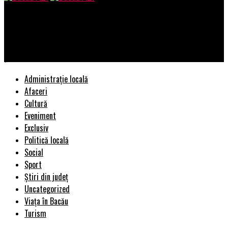
Bacau AZI
XPG lansează sursa CYBERCORE II certificată ATX3.0 Platinum
și PCIe 5.0 ready
Administrație locală
Afaceri
Cultură
Eveniment
Exclusiv
Politică locală
Social
Sport
Știri din județ
Uncategorized
Viața în Bacău
Turism