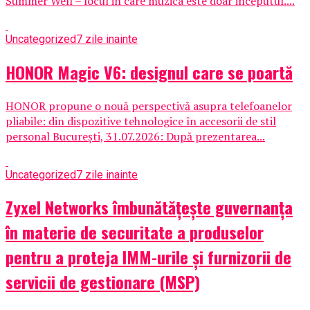
Summer Well – locul in care muzica este doar inceputul....
Uncategorized
7 zile inainte
HONOR Magic V6: designul care se poartă
HONOR propune o nouă perspectivă asupra telefoanelor
pliabile: din dispozitive tehnologice în accesorii de stil
personal București, 31.07.2026: După prezentarea...
Uncategorized
7 zile inainte
Zyxel Networks îmbunătățește guvernanța
în materie de securitate a produselor
pentru a proteja IMM-urile și furnizorii de
servicii de gestionare (MSP)