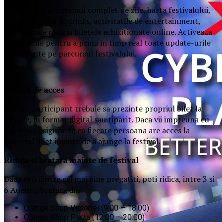
Aici vei gasi programul complet pe zile, harta festivalului,
zonele de food & drinks, activitatile de entertainment,
informatiile utile si biletele achizitionate online. Activeaza
notificarile pentru a primi in timp real toate update-urile
importante pe parcursul festivalului.
Biletul de acces
Fiecare participant trebuie sa prezinte propriul bilet la
intrare, in format digital sau tiparit. Daca vii impreuna cu
prietenii, asigura-te ca fiecare persoana are acces la
propriul bilet inainte de a ajunge la festival.
Ridica-t
i br
at
ara
inainte de festival
Daca esti dintre cei mai bine pregatiti, poti ridica, intre 3 si
6 August, bratara din:
Orange Shop Victoriei (9:00 – 18:00)
Orange Shop Plaza (12:00 – 20:00)