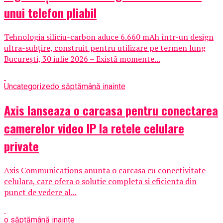
unui telefon pliabil
Tehnologia siliciu-carbon aduce 6.660 mAh într-un design
ultra-subțire, construit pentru utilizare pe termen lung
București, 30 iulie 2026 – Există momente...
Uncategorized
o săptămână inainte
Axis lanseaza o carcasa pentru conectarea
camerelor video IP la retele celulare
private
Axis Communications anunta o carcasa cu conectivitate
celulara, care ofera o solutie completa si eficienta din
punct de vedere al...
o săptămână inainte