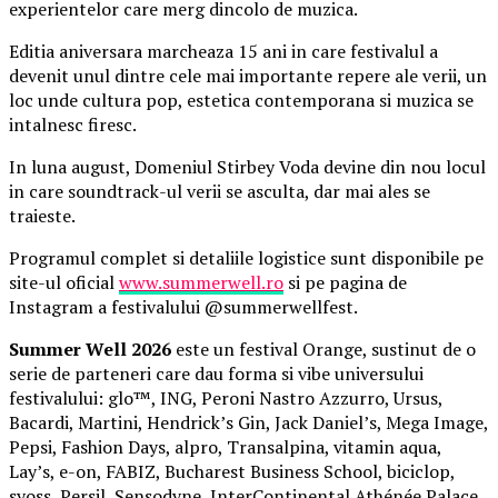
experientelor care merg dincolo de muzica.
Editia aniversara marcheaza 15 ani in care festivalul a
devenit unul dintre cele mai importante repere ale verii, un
loc unde cultura pop, estetica contemporana si muzica se
intalnesc firesc.
In luna august, Domeniul Stirbey Voda devine din nou locul
in care soundtrack-ul verii se asculta, dar mai ales se
traieste.
Programul complet si detaliile logistice sunt disponibile pe
site-ul oficial
www.summerwell.ro
si pe pagina de
Instagram a festivalului @summerwellfest.
Summer Well 2026
este un festival Orange, sustinut de o
serie de parteneri care dau forma si vibe universului
festivalului: glo™, ING, Peroni Nastro Azzurro, Ursus,
Bacardi, Martini, Hendrick’s Gin, Jack Daniel’s, Mega Image,
Pepsi, Fashion Days, alpro, Transalpina, vitamin aqua,
Lay’s, e-on, FABIZ, Bucharest Business School, biciclop,
syoss, Persil, Sensodyne, InterContinental Athénée Palace,