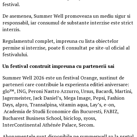
festival.
De asemenea, Summer Well promoveaza un mediu sigur si
responsabil, iar consumul de substante interzise este strict
interzis.
Regulamentul complet, impreuna cu lista obiectelor
permise si interzise, poate fi consultat pe site-ul oficial al
festivalului.
Un festival construit
impreuna cu partenerii sai
Summer Well 2026 este un festival Orange, sustinut de
parteneri care contribuie la experienta editiei aniversare:
glo™, ING, Peroni Nastro Azzurro, Ursus, Bacardi, Martini,
Jagermeister, Jack Daniel’s, Mega Image, Pepsi, Fashion
Days, alpro, Transalpina, vitamin aqua, Lay’s, e-on,
Academia de Studii Economice din Bucuresti, FABIZ,
Bucharest Business School, biciclop, syoss,
InterContinental Athénée Palace, Secom.
Abonamentele sunt disponibile pe summerwell.ro la pretul