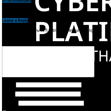
Iti recomandam
Comenteaza si tu
Leave a Reply
Adresa ta de email nu va fi publicată.
Câmpurile obligatorii
sunt marcate cu
*
Comentariu
*
Nume
*
Email
*
Site web