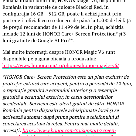
Până la finalul lunii iulie, HONOR Magic V6, disponibil în
România în variantele de culoare Black și Red, în
configurația 16 GB + 512 GB, poate fi achiziționat prin
partenerii oficiali cu o reducere de până la 1.500 de lei față
de prețul recomandat de 11.499 de lei. În plus, achiziția
include 12 luni de HONOR Care+ Screen Protection* și 3
luni gratuite de Google AI Pro**.
Mai multe informații despre HONOR Magic V6 sunt
disponibile pe pagina oficială a produsului:
https://www.honor.com/ro/phones/honor-magic-v6/
*HONOR Care+ Screen Protection este un plan exclusiv de
protecție extinsă care acoperă, pentru o perioadă de 12 luni,
o reparație gratuită a ecranului interior și o reparație
gratuită a ecranului exterior, în cazul deteriorărilor
accidentale. Serviciul este oferit gratuit de către HONOR
România pentru dispozitivele achiziționate local și se
activează automat după prima pornire a telefonului și
conectarea acestuia la rețea. Pentru mai multe detalii,
accesați:
https://www.honor.com/ro/support/screen-