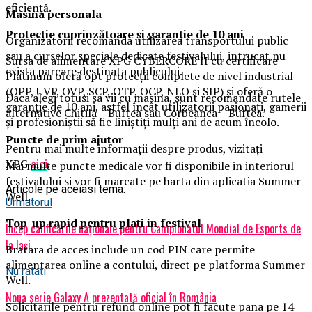
eficiență.
Masina
personal
a
Protecție cuprinzătoare și garanție de 10 ani
Organizatorii recomanda utilizarea transportului public
sau a curselor speciale dedicate festivalului, intrucat nu
Sursa de alimentare XPG CYBERCORE II cu certificare
exista parcare destinata publicului.
Platinum oferă opt protecții complete de nivel industrial
(OPP, UVP, OVP, SCP, OTP, OCP, NLO și SIP) și oferă o
Daca alegi totusi sa vii cu masina, sunt recomandate rutele
garanție de 10 ani, astfel încât utilizatorii pasionați, gamerii
alternative Chitila – Buftea sau Corbeanca – Buftea.
și profesioniștii să fie liniștiți mulți ani de acum încolo.
Puncte de prim ajutor
Pentru mai multe informații despre produs, vizitați
XPG
aici
.
Mai multe puncte medicale vor fi disponibile in interiorul
festivalului si vor fi marcate pe harta din aplicatia Summer
Articole pe aceiasi tema:
Well.
Urmatorul
Top-up rapid pentru plati i
n festival
Încep calificările naționale pentru Campionatul Mondial de Esports de
la Iași
Bratara de acces include un cod PIN care permite
alimentarea online a contului, direct pe platforma Summer
Nu ratati
Well.
Noua serie Galaxy A prezentată oficial în România
Solicitarile pentru refund online pot fi facute pana pe 14