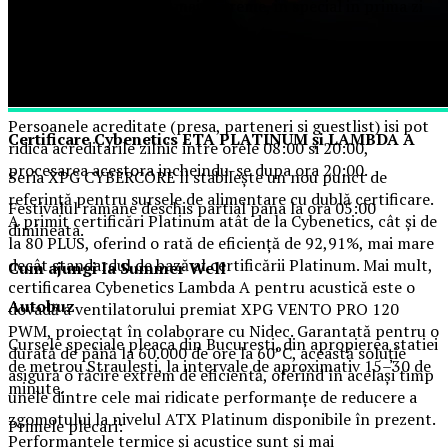
recomanda sosirea cat mai devreme, in special in prima zi
de festival.
Accesul participantilor este permis pana la ora 23:30 in
fiecare dintre cele trei zile.
Persoanele acreditate (presa, parteneri si guestlist) isi pot
Certificare Cybenetics ETA PLATINUM și LAMBDA A
ridica acreditarile zilnic intre orele 08:00 si 20:00,
procesarea acestora incheindu-se dupa ora 20:00.
Seria XPG CYBERCORE ll stabilește un nou punct de
referință pentru sursele de alimentare cu dublă certificare.
Festivalul ramane deschis partial pana la ora 05:00
A primit certificări Platinum atât de la Cybenetics, cât și de
dimineata.
la 80 PLUS, oferind o rată de eficiență de 92,91%, mai mare
decât standardul de bază al certificării Platinum. Mai mult,
Cum ajungi la Summer Well
certificarea Cybenetics Lambda A pentru acustică este o
Autobuz
dovadă a ventilatorului premiat XPG VENTO PRO 120
PWM, proiectat în colaborare cu Nidec. Garantată pentru o
Cursele speciale pleaca din Bucuresti, din apropierea statiei
durată de până la 60.000 de ore la 60°C, această soluție
de metrou Straulesti, la intervale de aproximativ 15–30 de
asigură o răcire extrem de eficientă, oferind în același timp
minute.
unele dintre cele mai ridicate performanțe de reducere a
zgomotului la nivelul ATX Platinum disponibile în prezent.
Primele plecari:
Performanțele termice și acustice sunt și mai