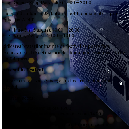
Orange Shop Park Lake (12:00 – 20:00)
Incepand cu luni, 3.08, batarile pot fi comandate si prin
aplicatia WOLT.
Intre 3 si 6 august: 10:00 – 20:00
Vineri, 7 august: 10:00 – 13:00
Ridicarea bratarilor inainte de festival se poate face
exclusiv de catre detinatorii de abonamente sau invitatii de
tip full pass.
Accesul i
n festival
Intrarea in festival se face, ca in fiecare an, din strada
Oltului.
Program acces:
Vineri: incepand cu ora 16:00
Sambata si duminica: incepand cu ora 14:00
Pentru o experienta cat mai relaxata, organizatorii