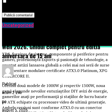
Salvează-mi numele, emailul și site-ul web în acest
navigator pentru data viitoare când o să comentez.
Uncategorized
Tot ce trebuie sa stii inainte de Summer
Well 2026. Ghidul complet pentru editia
aniversara de 15 ani
XPG, furnizor de sisteme, componente și periferice pentru
gameri, profesioniștii Esports și pasionații de tehnologie, a
anunțat astăzi lansarea globală a celei mai noi serii de surse
de alimentare modulare certificate ATX3.0 Platinum, XPG
CYBERCORE II.
Publicat
Oferind două modele de 1000W și respectiv 1300W, noua
gamă răspunde nevoilor entuziaștilor DIY avizi de energie,
acum 2 zile
gamerilor axați pe performanță și stațiilor de lucru bazate
pe
pe ATX echipate cu procesoare video de ultimă generație.
Ambele versiuni sunt conforme ATX3.0 cu un conector
august 5, 2026