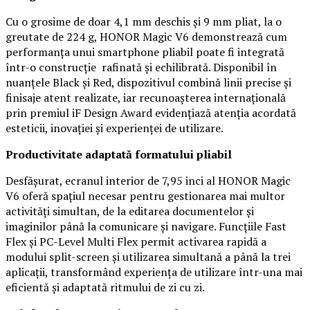
Cu o grosime de doar 4,1 mm deschis și 9 mm pliat, la o
greutate de 224 g, HONOR Magic V6 demonstrează cum
performanța unui smartphone pliabil poate fi integrată
într-o construcție rafinată și echilibrată. Disponibil în
nuanțele Black și Red, dispozitivul combină linii precise și
finisaje atent realizate, iar recunoașterea internațională
prin premiul iF Design Award evidențiază atenția acordată
esteticii, inovației și experienței de utilizare.
Productivitate adaptată formatului pliabil
Desfășurat, ecranul interior de 7,95 inci al HONOR Magic
V6 oferă spațiul necesar pentru gestionarea mai multor
activități simultan, de la editarea documentelor și
imaginilor până la comunicare și navigare. Funcțiile Fast
Flex și PC-Level Multi Flex permit activarea rapidă a
modului split-screen și utilizarea simultană a până la trei
aplicații, transformând experiența de utilizare într-una mai
eficientă și adaptată ritmului de zi cu zi.