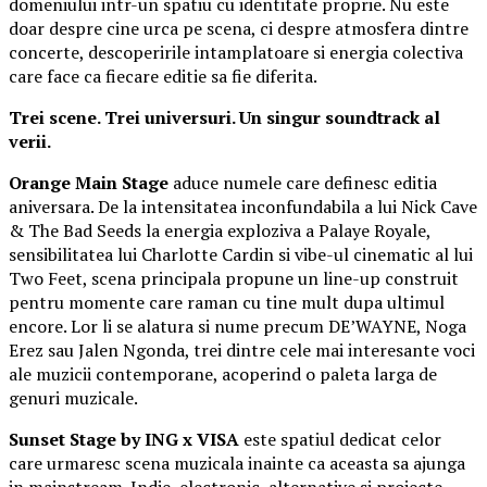
domeniului intr-un spatiu cu identitate proprie. Nu este
doar despre cine urca pe scena, ci despre atmosfera dintre
concerte, descoperirile intamplatoare si energia colectiva
care face ca fiecare editie sa fie diferita.
Trei scene. Trei universuri. Un singur soundtrack al
verii.
Orange Main Stage
aduce numele care definesc editia
aniversara. De la intensitatea inconfundabila a lui Nick Cave
& The Bad Seeds la energia exploziva a Palaye Royale,
sensibilitatea lui Charlotte Cardin si vibe-ul cinematic al lui
Two Feet, scena principala propune un line-up construit
pentru momente care raman cu tine mult dupa ultimul
encore. Lor li se alatura si nume precum DE’WAYNE, Noga
Erez sau Jalen Ngonda, trei dintre cele mai interesante voci
ale muzicii contemporane, acoperind o paleta larga de
genuri muzicale.
Sunset Stage by ING x VISA
este spatiul dedicat celor
care urmaresc scena muzicala inainte ca aceasta sa ajunga