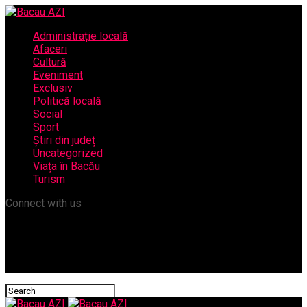
Administrație locală
Afaceri
Cultură
Eveniment
Exclusiv
Politică locală
Social
Sport
Știri din județ
Uncategorized
Viața în Bacău
Turism
Connect with us