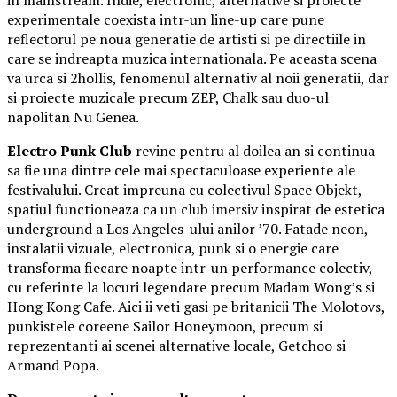
in mainstream. Indie, electronic, alternative si proiecte
experimentale coexista intr-un line-up care pune
reflectorul pe noua generatie de artisti si pe directiile in
care se indreapta muzica internationala. Pe aceasta scena
va urca si 2hollis, fenomenul alternativ al noii generatii, dar
si proiecte muzicale precum ZEP, Chalk sau duo-ul
napolitan Nu Genea.
Electro Punk Club
revine pentru al doilea an si continua
sa fie una dintre cele mai spectaculoase experiente ale
festivalului. Creat impreuna cu colectivul Space Objekt,
spatiul functioneaza ca un club imersiv inspirat de estetica
underground a Los Angeles-ului anilor ’70. Fatade neon,
instalatii vizuale, electronica, punk si o energie care
transforma fiecare noapte intr-un performance colectiv,
cu referinte la locuri legendare precum Madam Wong’s si
Hong Kong Cafe. Aici ii veti gasi pe britanicii The Molotovs,
punkistele coreene Sailor Honeymoon, precum si
reprezentanti ai scenei alternative locale, Getchoo si
Armand Popa.