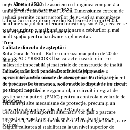
impresionante dacă le asociem cu lungimea compactă a
Vineri – 15:30
Sambata si duminica – 13:30
unității, care măsoară doar 16 cm. Dimensiunea extrem de
redusă permite constructorilor de PC-uri să maximizeze
Ultima cursa de intoarcere din Buftea este la ora 04:00.
mai bine spațiul din interiorul oricărui șasiu ATX, ceea ce se
traduce printr-o mai bună gestionare a cablurilor și mai
Biletul poate fi cumparat online.
mult spațiu pentru hardware suplimentar.
Tren
Calitate dincolo de așteptări
Ruta Gara de Nord – Buftea dureaza mai putin de 20 de
Seria XPG CYBERCORE ll se caracterizează printr-o
minute.
măiestrie impecabilă și materiale de construcție de înaltă
De la Gara Buftea pana la Domeniul Stirbey sunt
calitate, cum ar fi condensatorii 100% japonezi – o
aproximativ 30 de minute de mers pe jos. Participantii
necesitate pentru sursele de alimentare din acest segment
trebuie insa sa tina cont ca nu exista trenuri de intoarcere
de produse. De asemenea, noile modele dispun de un circuit
pe timpul noptii.
DC-to-DC care reduce zgomotul, un circuit integrat de
gestionare a puterii (PMIC) pentru a controla nivelurile de
Biciclet
a
tensiune și alte mecanisme de protecție, precum și un
convertor de putere ridicată PFC intercalat.
Cei care aleg transportul alternativ vor gasi o parcare
special amenajata pentru biciclete chiar la intrarea in
În general, această serie dispune de o topologie unică, care
festival.
asigură calitatea și stabilitatea la un nivel superior de