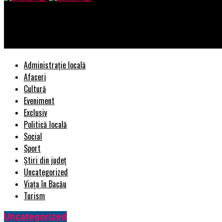
Bacau AZI
Noul monitor ultra wide de la Philips înlătură nevoia unui ecran 
Administrație locală
Afaceri
Cultură
Eveniment
Exclusiv
Politică locală
Social
Sport
Știri din județ
Uncategorized
Viața în Bacău
Turism
Uncategorized