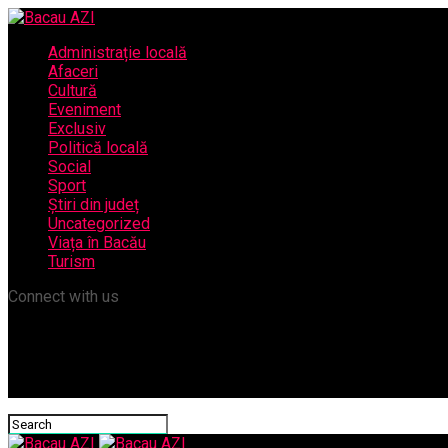
Administrație locală
Afaceri
Cultură
Eveniment
Exclusiv
Politică locală
Social
Sport
Știri din județ
Uncategorized
Viața în Bacău
Turism
Connect with us