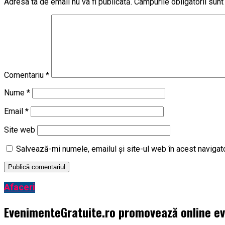
Adresa ta de email nu va fi publicată.
Câmpurile obligatorii sun
Comentariu
*
Nume
*
Email
*
Site web
Salvează-mi numele, emailul și site-ul web în acest navigat
Afaceri
EvenimenteGratuite.ro promovează online e