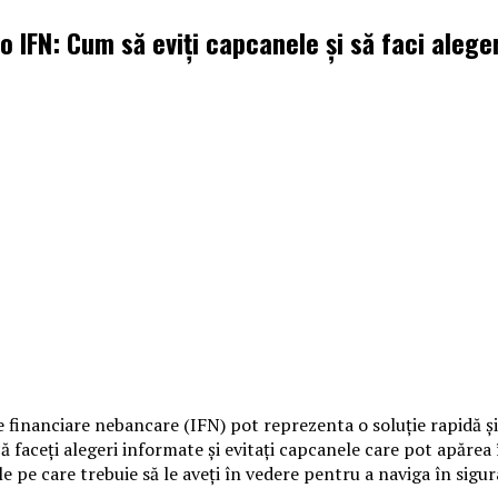
o IFN: Cum să eviți capcanele și să faci alege
le financiare nebancare (IFN) pot reprezenta o soluție rapidă 
că faceți alegeri informate și evitați capcanele care pot apărea
e pe care trebuie să le aveți în vedere pentru a naviga în sig