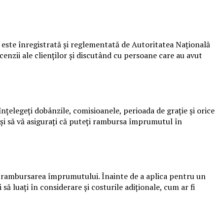
ă este înregistrată și reglementată de Autoritatea Națională
nzii ale clienților și discutând cu persoane care au avut
înțelegeți dobânzile, comisioanele, perioada de grație și orice
e și să vă asigurați că puteți rambursa împrumutul în
 în rambursarea împrumutului. Înainte de a aplica pentru un
să luați în considerare și costurile adiționale, cum ar fi