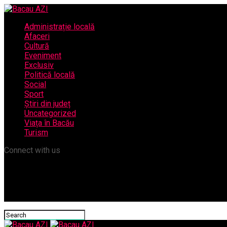
Administrație locală
Afaceri
Cultură
Eveniment
Exclusiv
Politică locală
Social
Sport
Știri din județ
Uncategorized
Viața în Bacău
Turism
Connect with us