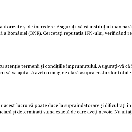
autorizate și de încredere. Asigurați-vă că instituția financiar
 României (BNR). Cercetați reputația IFN-ului, verificând rece
cu atenție termenii și condițiile împrumutului. Asigurați-vă că 
cru vă va ajuta să aveți o imagine clară asupra costurilor total
dar acest lucru vă poate duce la supraîndatorare și dificultăți
ciară și determinați suma exactă de care aveți nevoie. Nu uitați 