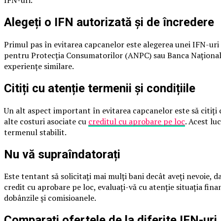
Alegeți o IFN autorizată și de încredere
Primul pas în evitarea capcanelor este alegerea unei IFN-uri 
pentru Protecția Consumatorilor (ANPC) sau Banca Națională a
experiențe similare.
Citiți cu atenție termenii și condițiile
Un alt aspect important în evitarea capcanelor este să citiți 
alte costuri asociate cu
creditul cu aprobare pe loc
. Acest lu
termenul stabilit.
Nu vă supraîndatorați
Este tentant să solicitați mai mulți bani decât aveți nevoie, 
credit cu aprobare pe loc, evaluați-vă cu atenție situația finan
dobânzile și comisioanele.
Comparați ofertele de la diferite IFN-uri