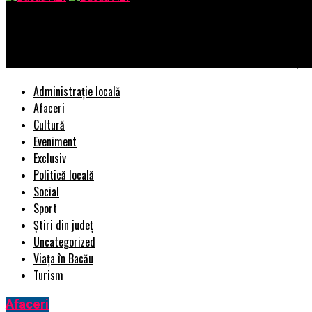
Bacau AZI
Credit cu aprobare pe loc în România printr-o IFN: Cum să eviți c
Administrație locală
Afaceri
Cultură
Eveniment
Exclusiv
Politică locală
Social
Sport
Știri din județ
Uncategorized
Viața în Bacău
Turism
Afaceri