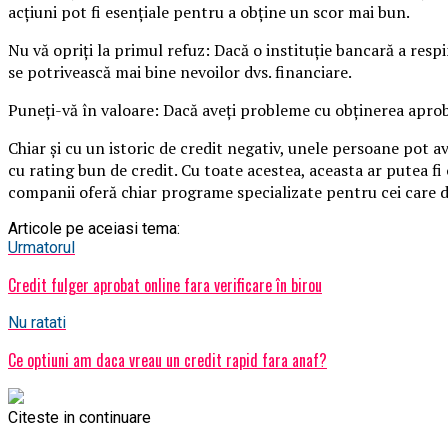
acțiuni pot fi esențiale pentru a obține un scor mai bun.
Nu vă opriți la primul refuz: Dacă o instituție bancară a respin
se potrivească mai bine nevoilor dvs. financiare.
Puneți-vă în valoare: Dacă aveți probleme cu obținerea aprobăr
Chiar și cu un istoric de credit negativ, unele persoane pot a
cu rating bun de credit. Cu toate acestea, aceasta ar putea f
companii oferă chiar programe specializate pentru cei care d
Articole pe aceiasi tema:
Urmatorul
Credit fulger aprobat online fara verificare în birou
Nu ratati
Ce optiuni am daca vreau un credit rapid fara anaf?
Citeste in continuare