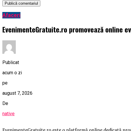
Afaceri
EvenimenteGratuite.ro promovează online e
Publicat
acum o zi
pe
august 7, 2026
De
native
EvenimenteGratuite.ro este o platformă online dedicată promo