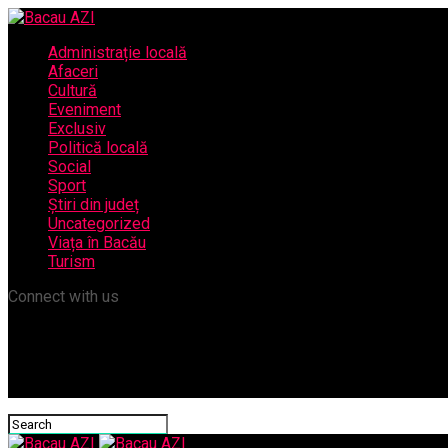
Administrație locală
Afaceri
Cultură
Eveniment
Exclusiv
Politică locală
Social
Sport
Știri din județ
Uncategorized
Viața în Bacău
Turism
Connect with us