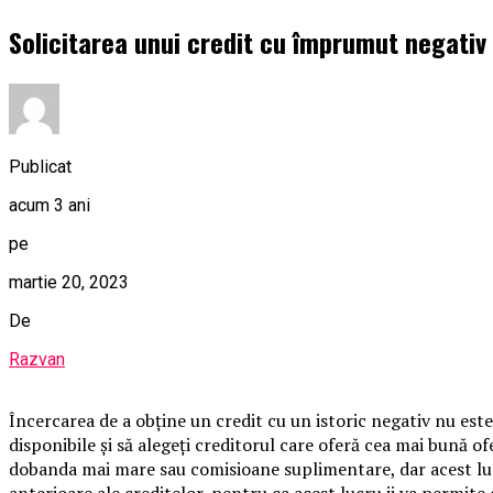
Solicitarea unui credit cu împrumut negativ
Publicat
acum 3 ani
pe
martie 20, 2023
De
Razvan
Încercarea de a obține un credit cu un istoric negativ nu este 
disponibile și să alegeți creditorul care oferă cea mai bună o
dobanda mai mare sau comisioane suplimentare, dar acest lucr
anterioare ale creditelor, pentru ca acest lucru ii va permite 