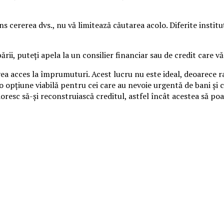
s cererea dvs., nu vă limitează căutarea acolo. Diferite instituți
ii, puteți apela la un consilier financiar sau de credit care vă
vea acces la împrumuturi. Acest lucru nu este ideal, deoarece r
i o opțiune viabilă pentru cei care au nevoie urgentă de bani și
oresc să-și reconstruiască creditul, astfel încât acestea să po