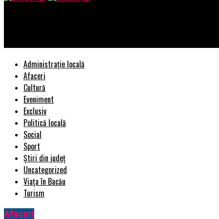
Bacau AZI
Solicitarea unui credit cu împrumut negativ
Administrație locală
Afaceri
Cultură
Eveniment
Exclusiv
Politică locală
Social
Sport
Știri din județ
Uncategorized
Viața în Bacău
Turism
Afaceri