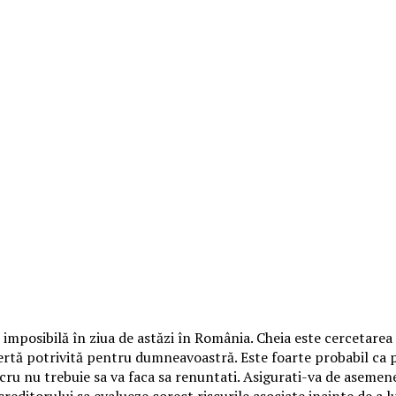
imposibilă în ziua de astăzi în România. Cheia este cercetarea –
fertă potrivită pentru dumneavoastră. Este foarte probabil ca p
u nu trebuie sa va faca sa renuntati. Asigurati-va de asemenea 
creditorului sa evalueze corect riscurile asociate inainte de a lu