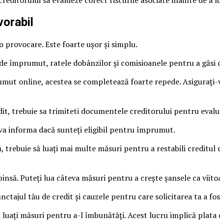
vorabil
o provocare. Este foarte ușor și simplu.
 de împrumut, ratele dobânzilor și comisioanele pentru a găsi 
umut online, acestea se completează foarte repede. Asigurați-v
dit, trebuie sa trimiteti documentele creditorului pentru evalu
 va informa dacă sunteți eligibil pentru împrumut.
, trebuie să luați mai multe măsuri pentru a restabili creditul d
nsă. Puteți lua câteva măsuri pentru a crește șansele ca viitoa
nctajul tău de credit și cauzele pentru care solicitarea ta a fos
 luați măsuri pentru a-l îmbunătăți. Acest lucru implică plata d