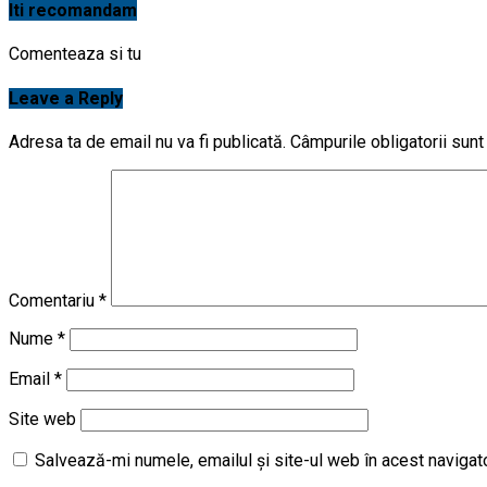
Iti recomandam
Comenteaza si tu
Leave a Reply
Adresa ta de email nu va fi publicată.
Câmpurile obligatorii sun
Comentariu
*
Nume
*
Email
*
Site web
Salvează-mi numele, emailul și site-ul web în acest navigat