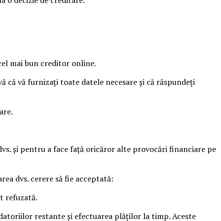
cel mai bun creditor online.
ă că vă furnizați toate datele necesare și că răspundeți
are.
vs. și pentru a face față oricăror alte provocări financiare pe
rea dvs. cerere să fie acceptată:
t refuzată.
atoriilor restante și efectuarea plăților la timp. Aceste