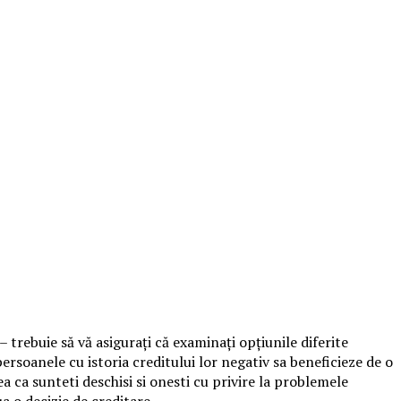
 trebuie să vă asigurați că examinați opțiunile diferite
ersoanele cu istoria creditului lor negativ sa beneficieze de o
ca sunteti deschisi si onesti cu privire la problemele
a o decizie de creditare.