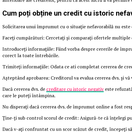
Cum poți obține un credit cu istoric nefa
Solicitarea unui împrumut cu o situație nefavorabilă nu este 
Faceți cumpărături: Cercetați și comparați ofertele multiple
Introduceți informațiile: Fiind vorba despre cererile de împr
corect la toate întrebările.
Trimiteți informațiile: Odata ce ati completat cererea de cre
Așteptând aprobarea: Creditorul va evalua cererea dvs. și vă
Dacă cererea dvs. de
creditare cu istoric negativ
este refuzată
care le puteți întâmpina.
Nu disperați dacă cererea dvs. de împrumut online a fost respi
Ține-ţi sub control scorul de credit: Asigură-te că înţelegi pu
Dacă v-ați confruntat cu un scor scăzut de credit, începeți să